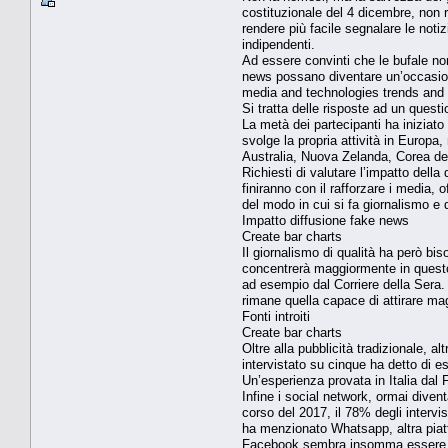
costituzionale del 4 dicembre, non
rendere più facile segnalare le notizi
indipendenti.
Ad essere convinti che le bufale non
news possano diventare un’occasione 
media and technologies trends and p
Si tratta delle risposte ad un questi
La metà dei partecipanti ha iniziato 
svolge la propria attività in Europa,
Australia, Nuova Zelanda, Corea d
Richiesti di valutare l’impatto della 
finiranno con il rafforzare i media, 
del modo in cui si fa giornalismo e d
Impatto diffusione fake news
Create bar charts
Il giornalismo di qualità ha però bis
concentrerà maggiormente in questo 
ad esempio dal Corriere della Sera.
rimane quella capace di attirare magg
Fonti introiti
Create bar charts
Oltre alla pubblicità tradizionale, 
intervistato su cinque ha detto di e
Un’esperienza provata in Italia dal 
Infine i social network, ormai diventa
corso del 2017, il 78% degli interv
ha menzionato Whatsapp, altra piattaf
Facebook sembra insomma essere dive