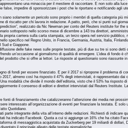
 rappresentano una minaccia per il mestiere di raccontare. E non solo alla l
e false, impedire di sponsorizzare i post che le riportano e notificando agli utent
 siano solamente un pericolo sono proprio i membri di quella categoria più mina
di riscatto per chi lavora in redazione. A patto, però, che si punti sul giornal
rediction”, realizzato da Nic Newman per conto del Reuters institute for the s
onario sottoposto nello scorso mese di dicembre a 143 tra direttori, amministrato
la propria carriera sulla carta stampata, un terzo opera nel servizio pubblico, 
 nello specifico nel Regno Unito, in Francia, Germania, Austria, Italia, Finlandi
el Sud e Giappone.
diffusione delle fake news sulle proprie testate, più di due su tre si sono detti o
offrendo un’occasione al giornalismo di qualità di emergere. L’idea di fondo è ch
el prodotto che si offre ai lettori. Le risposte al questionario sono riassunte in
ogno di fondi per essere finanziato. E per il 2017 si ripropone il problema di co
2017, almeno così ha risposto il 47% degli intervistati, è rappresentato dai c
 Una modalità che divide il mondo dell’editoria, visto che il 53% ha risposto 
iormente il consenso di editori e direttori intervistati dal Reuters Institute. L
altre fonti di finanziamento che catalizzeranno l’attenzione dei media nei pross
ssere interessato all’organizzazione di eventi per finanziare la testata. E sol
Fatto Quotidiano.
ti parte integrante della vita all’interno delle redazioni. Richiesti di indicare 
istati ha indicato Facebook. Quota a cui si aggiunge un 16% che ha citato Fa
orma di messaggistica acquistata da Zuckerberg per 19 miliardi di dollari, Dopo i
ntato il principale alleato delle testate giornalistiche.