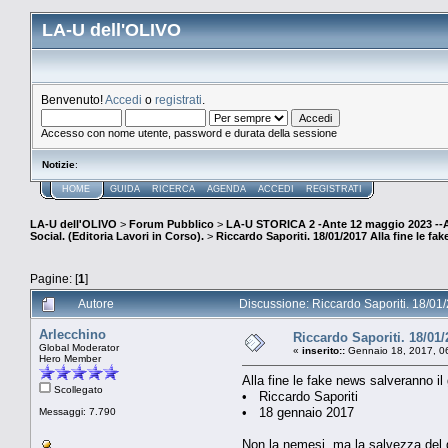
LA-U dell'OLIVO
Benvenuto!
Accedi
o
registrati
.
Accesso con nome utente, password e durata della sessione
Notizie
:
HOME
GUIDA
RICERCA
AGENDA
ACCEDI
REGISTRATI
LA-U dell'OLIVO
>
Forum Pubblico
>
LA-U STORICA 2 -Ante 12 maggio 2023 
Social. (Editoria Lavori in Corso).
>
Riccardo Saporiti. 18/01/2017 Alla fine le fa
Pagine: [
1
]
Autore
Discussione: Riccardo Saporiti. 18/01/
Arlecchino
Riccardo Saporiti. 18/01/
Global Moderator
«
inserito::
Gennaio 18, 2017, 0
Hero Member
Alla fine le fake news salveranno il
Scollegato
• Riccardo Saporiti
• 18 gennaio 2017
Messaggi: 7.790
Non la nemesi, ma la salvezza del gi