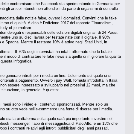
uce delle contromisure che Facebook sta sperimentando in Germania per
i gli articoli ritenuti non attendibili da parte di organismi di controllo
cciata dalle notizie false, ovvero i giornalisti. Convinti che le fake
ismo di qualità. A dirlo è l’edizione 2017 del rapporto “Journalism,
tudy of journalism.
ri delegati e responsabili delle edizioni digitali originari di 24 Paesi.
mentre uno su dieci lavora per testate nate con il digitale. Il 90%
a e Spagna. Mentre il restante 10% è attivo negli Stati Uniti, in
ttimisti. Il 70% degli intervistati ha infatti affermato che le bufale
e il modo di contrastare le fake news sia quello di migliorare la qualità
 questa infografica:
me generare introiti per i media on line. L’elemento sul quale ci si
ontenuti a pagamento. Ovvero i pay Wall, formula introdotta in Italia
di non essere interessato a svilupparlo nei prossimi 12 mesi, ma che
a situazione, in generale, è questa:
imi mesi sono i video e i contenuti sponsorizzati. Mentre solo un
o uno su otto vede nell’e-commerce una fonte di risorse per i media.
quale sia la piattaforma sulla quale sarà più importante investire nel
cebook messenger, l’app di messaggistica di Palo Alto, e un 13% che
 contrasti relativi agli introiti pubblicitari degli anni passati,