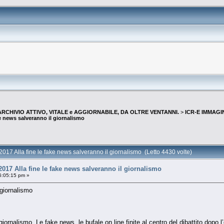
--ARCHIVIO ATTIVO, VITALE e AGGIORNABILE, DA OLTRE VENTANNI.
>
ICR-E IMMAGI
ke news salveranno il giornalismo
2017 Alla fine le fake news salveranno il giornalismo (Letto 4430 volte)
2017 Alla fine le fake news salveranno il giornalismo
6:05:15 pm »
 giornalismo
ornalismo. Le fake news, le bufale on line finite al centro del dibattito dopo