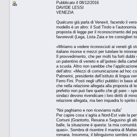
Pubblicato il 08/12/2016
DAVIDE LESSI
VENEZIA
Qualcuno già parla di Venexit, facendo il verso
modello è un altro: il Sud Tirolo e l’autonomia
proposta di legge per il riconoscimento del
favorevoli (Lega, Lista Zaia e tre consiglieri t
«Miriamo a vedere riconosciuti ai veneti gli stes
italiano risorse e mezzi per tutelare le minora
Il provvedimento, che per molti ha forti dubbi di
un patentino di veneto e all’ipotesi della cart
a scuola. Altro non sarebbe che l’applicazion
dell’altro: «Mezzi di comunicazione ad hoc com
Palmerini, presidente dell’istituto di lingua 
Ferro Fini. Posti negli uffici pubblici in base
che nella relazione allegata alla proposta di l
prefetto non può fare quello che gli pare – spi
sindaci devono rivendicare i loro diritti di m
relazione allegata, ma ben inquadra lo spirito
“Noi paghiamo e non riceviamo nulla”
Per capire cosa s’agita a Nord-Est vale la pe
Comuni (Grantorto, Resana e Segusino gli altr
balle, la situazione è questa: la mia comunità
quasi». Sembra di risentire il mantra di Matte
romana. Insomma, il bilinguismo sembra c’entr