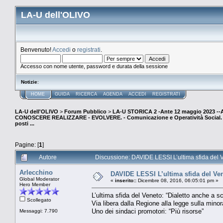
LA-U dell'OLIVO
Benvenuto!
Accedi
o
registrati
.
Accesso con nome utente, password e durata della sessione
Notizie
:
HOME
GUIDA
RICERCA
AGENDA
ACCEDI
REGISTRATI
LA-U dell'OLIVO
>
Forum Pubblico
>
LA-U STORICA 2 -Ante 12 maggio 2023 
CONOSCERE REALIZZARE - EVOLVERE. - Comunicazione e Operatività Social. (E
posti ...
Pagine: [
1
]
Autore
Discussione: DAVIDE LESSI L’ultima sfida del Ve
Arlecchino
DAVIDE LESSI L’ultima sfida del Vene
Global Moderator
«
inserito::
Dicembre 08, 2016, 06:05:01 pm »
Hero Member
L’ultima sfida del Veneto: “Dialetto anche a sc
Scollegato
Via libera dalla Regione alla legge sulla mino
Uno dei sindaci promotori: “Più risorse”
Messaggi: 7.790