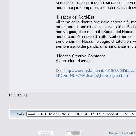
simbolico – spiega ancora il sindaco -. La ve
anche noi più competenze e potenzialità di svil
Il sacco del Nord-Est
«Il tema della ripartizione delle risorse c’è, m
professore di sociologia all’Università di Pado
non va giù», dice e cita il «Sacco del Nord», li
anche perché un solo dialetto scritto non esis
sono enormi». Nessun bisogno di tutelare il v
sembra siano dei panda, una minoranza in via
Licenza Creative Commons
Alcuni diritti riservati.
Da -
http://www.lastampa.it/2016/12/08/italia/p
LKCRdD40F7NPUsx0pVj8qK/pagina.html
Pagine: [
1
]
Vai a:
Powered by SMF 1