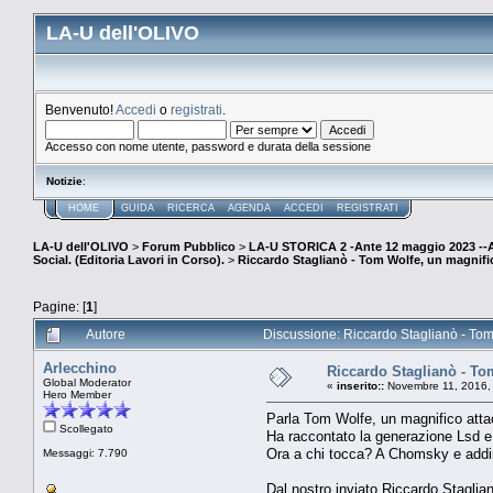
LA-U dell'OLIVO
Benvenuto!
Accedi
o
registrati
.
Accesso con nome utente, password e durata della sessione
Notizie
:
HOME
GUIDA
RICERCA
AGENDA
ACCEDI
REGISTRATI
LA-U dell'OLIVO
>
Forum Pubblico
>
LA-U STORICA 2 -Ante 12 maggio 2023 
Social. (Editoria Lavori in Corso).
>
Riccardo Staglianò - Tom Wolfe, un magnific
Pagine: [
1
]
Autore
Discussione: Riccardo Staglianò - Tom 
Arlecchino
Riccardo Staglianò - To
Global Moderator
«
inserito::
Novembre 11, 2016,
Hero Member
Parla Tom Wolfe, un magnifico atta
Scollegato
Ha raccontato la generazione Lsd e g
Ora a chi tocca? A Chomsky e addir
Messaggi: 7.790
Dal nostro inviato Riccardo Staglia