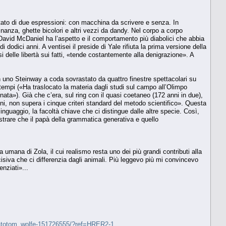
to di due espressioni: con macchina da scrivere e senza. In
anza, ghette bicolori e altri vezzi da dandy. Nel corpo a corpo
David McDaniel ha l’aspetto e il comportamento più diabolici che abbia
 dodici anni. A ventisei il preside di Yale rifiuta la prima versione della
i delle libertà sui fatti, «tende costantemente alla denigrazione». A
 uno Steinway a coda sovrastato da quattro finestre spettacolari su
 tempi («Ha traslocato la materia dagli studi sul campo all’Olimpo
ata»). Già che c’era, sul ring con il quasi coetaneo (172 anni in due),
i, non supera i cinque criteri standard del metodo scientifico». Questa
linguaggio, la facoltà chiave che ci distingue dalle altre specie. Così,
mostrare che il papà della grammatica generativa e quello
mana di Zola, il cui realismo resta uno dei più grandi contributi alla
ecisiva che ci differenzia dagli animali. Più leggevo più mi convincevo
enziati»...
iamatotom_wolfe-151726555/?ref=HRER2-1