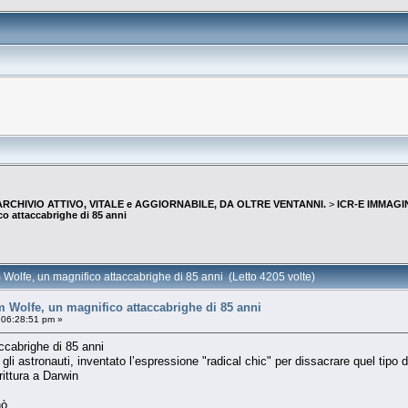
--ARCHIVIO ATTIVO, VITALE e AGGIORNABILE, DA OLTRE VENTANNI.
>
ICR-E IMMAGI
o attaccabrighe di 85 anni
Wolfe, un magnifico attaccabrighe di 85 anni (Letto 4205 volte)
m Wolfe, un magnifico attaccabrighe di 85 anni
 06:28:51 pm »
ccabrighe di 85 anni
li astronauti, inventato l’espressione "radical chic" per dissacrare quel tipo 
ittura a Darwin
nò