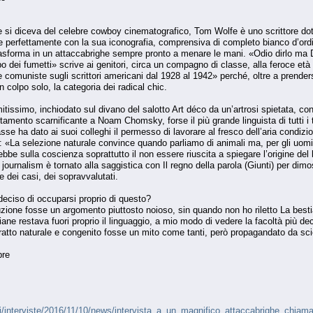
 diceva del celebre cowboy cinematografico, Tom Wolfe è uno scrittore dota
e perfettamente con la sua iconografia, comprensiva di completo bianco d’ordin
 trasforma in un attaccabrighe sempre pronto a menare le mani. «Odio dirlo ma 
o dei fumetti» scrive ai genitori, circa un compagno di classe, alla feroce età di
ze comuniste sugli scrittori americani dal 1928 al 1942» perché, oltre a prenders
 colpo solo, la categoria dei radical chic.
ssimo, inchiodato sul divano del salotto Art déco da un’artrosi spietata, con
attamento scarnificante a Noam Chomsky, forse il più grande linguista di tutti i
 ha dato ai suoi colleghi il permesso di lavorare al fresco dell’aria condizion
 «La selezione naturale convince quando parliamo di animali ma, per gli uomin
bbe sulla coscienza soprattutto il non essere riuscita a spiegare l’origine del 
w journalism è tornato alla saggistica con Il regno della parola (Giunti) per di
e dei casi, dei sopravvalutati.
a deciso di occuparsi proprio di questo?
one fosse un argomento piuttosto noioso, sin quando non ho riletto La bestia u
niane restava fuori proprio il linguaggio, a mio modo di vedere la facoltà più d
o tratto naturale e congenito fosse un mito come tanti, però propagandato da sci
bre
rdi/interviste/2016/11/10/news/intervista_a_un_magnifico_attaccabrighe_ch