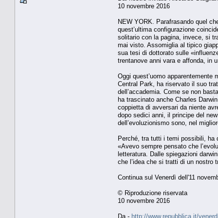
10 novembre 2016
NEW YORK. Parafrasando quel che si
quest’ultima configurazione coincid
solitario con la pagina, invece, si
mai visto. Assomiglia al tipico giapp
sua tesi di dottorato sulle «influen
trentanove anni vara e affonda, in un
Oggi quest’uomo apparentemente miti
Central Park, ha riservato il suo tr
dell’accademia. Come se non bastasse
ha trascinato anche Charles Darwin:
coppietta di avversari da niente avre
dopo sedici anni, il principe del ne
dell’evoluzionismo sono, nel miglior
Perché, tra tutti i temi possibili, h
«Avevo sempre pensato che l’evoluzi
letteratura. Dalle spiegazioni darwi
che l’idea che si tratti di un nostr
Continua sul Venerdì dell'11 novem
© Riproduzione riservata
10 novembre 2016
Da -
http://www.repubblica.it/vene