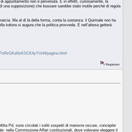
ta di appuntamento non è pervenuta. E in effetti, curiosamente, la
 di una supposizione) che bussare sarebbe stato inutile perché di regola
arcia. Ma al di là della forma, conta la sostanza: il Quirinale non ha
lla tuttora si augura che la politica provveda. E nell’attesa getterà
lle-XRfPsRzGKaNzKSCK4yYUnN/pagina.html
Registrato
itta Pd, sono circolati i soliti sospetti di manovre oscure, concepite
ale: nella Commissione Affari costituzionali, dove volevano eleggere il