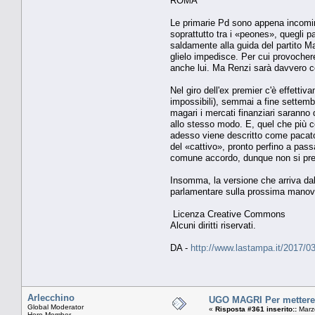
ROMA
Le primarie Pd sono appena incominc
soprattutto tra i «peones», quegli 
saldamente alla guida del partito Ma
glielo impedisce. Per cui provocher
anche lui. Ma Renzi sarà davvero co
Nel giro dell'ex premier c'è effetti
impossibili), semmai a fine settembr
magari i mercati finanziari saranno 
allo stesso modo. E, quel che più c
adesso viene descritto come pacato 
del «cattivo», pronto perfino a pas
comune accordo, dunque non si pr
Insomma, la versione che arriva dal
parlamentare sulla prossima manovr
Licenza Creative Commons
Alcuni diritti riservati.
DA -
http://www.lastampa.it/2017/03
Arlecchino
UGO MAGRI Per mettere p
Global Moderator
«
Risposta #361 inserito::
Marzo
Hero Member