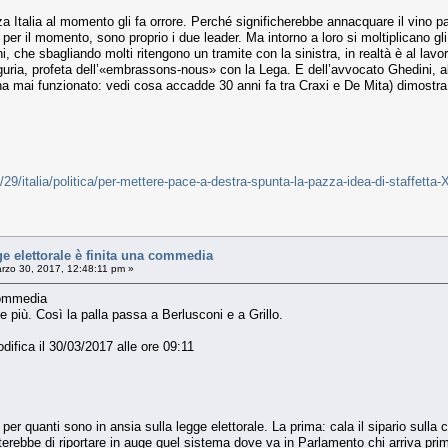
za Italia al momento gli fa orrore. Perché significherebbe annacquare il vino 
er il momento, sono proprio i due leader. Ma intorno a loro si moltiplicano gli 
ni, che sbagliando molti ritengono un tramite con la sinistra, in realtà è al la
guria, profeta dell’«embrassons-nous» con la Lega. E dell’avvocato Ghedini, alt
a mai funzionato: vedi cosa accadde 30 anni fa tra Craxi e De Mita) dimostra c
3/29/italia/politica/per-mettere-pace-a-destra-spunta-la-pazza-idea-di-staff
 elettorale è finita una commedia
rzo 30, 2017, 12:48:11 pm »
 commedia
 più. Così la palla passa a Berlusconi e a Grillo.
difica il 30/03/2017 alle ore 09:11
 per quanti sono in ansia sulla legge elettorale. La prima: cala il sipario sull
terebbe di riportare in auge quel sistema dove va in Parlamento chi arriva primo 