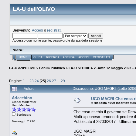
LA-U dell'OLIVO
Benvenuto!
Accedi
o
registrati
.
Accesso con nome utente, password e durata della sessione
Notizie
:
HOME
GUIDA
RICERCA
AGENDA
ACCEDI
REGISTRATI
LA-U dell'OLIVO
>
Forum Pubblico
>
LA-U STORICA 2 -Ante 12 maggio 2023 
Pagine:
1
...
23
24
[
25
]
26
27
...
29
Autore
Discussione: UGO MAGRI (Letto 5206
Arlecchino
UGO MAGRI Che cosa risc
Global Moderator
«
Risposta #360 inserito::
Marz
Hero Member
Che cosa rischia il governo se Renzi
Scollegato
Molti «peones» temono di perdere il
Pubblicato il 28/03/2017 - Ultima mo
Messaggi: 7.790
UGO MAGRI