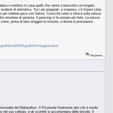
padano e mettersi in casa quelli che vanno a braccetto con Angela
studenti di aritmetica. Tra i più preparati, a sorpresa, c’è Gianni Letta.
voro per mettere pace con Salvini. Cosicché Letta si ritrova sulla stessa
ro tessitore di armonia. Il pressing si fa sempre più forte. La stessa
ome, prima di farsi sfuggire la rivincita, a destra le proveranno
etta-XgmN31s3klZR4LpyeE6hXJ/pagina.html
Registrato
a commedia del Mattarellum. Il Pd prende finalmente atto che è inutile
nel suo collegio, e gli sconfitti si accontentano delle briciole. Il