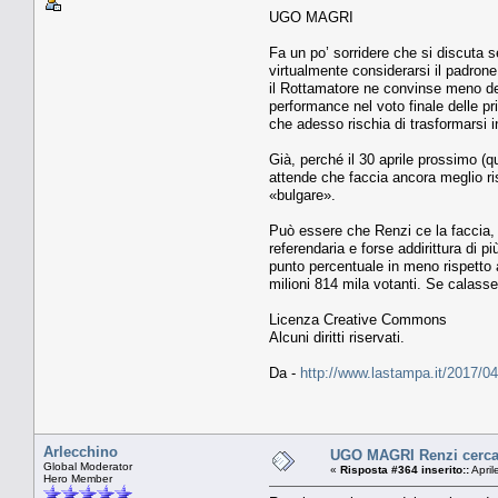
UGO MAGRI
Fa un po’ sorridere che si discuta s
virtualmente considerarsi il padrone
il Rottamatore ne convinse meno dell
performance nel voto finale delle pri
che adesso rischia di trasformarsi 
Già, perché il 30 aprile prossimo (q
attende che faccia ancora meglio ris
«bulgare».
Può essere che Renzi ce la faccia, e
referendaria e forse addirittura di p
punto percentuale in meno rispetto a
milioni 814 mila votanti. Se calass
Licenza Creative Commons
Alcuni diritti riservati.
Da -
http://www.lastampa.it/2017/04
Arlecchino
UGO MAGRI Renzi cerca l
Global Moderator
«
Risposta #364 inserito::
April
Hero Member