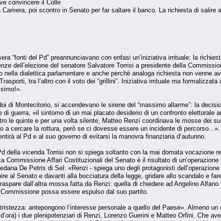
ve convincere il Colle
 Camera, poi scontro in Senato per far saltare il banco. La richiesta di salire 
 sera “fonti del Pd” preannunciavano con enfasi un’iniziativa irrituale: la richie
ze dell’elezione del senatore Salvatore Torrisi a presidente della Commissione A
o nella dialettica parlamentare e anche perché analoga richiesta non venne av
sporti, tra l’altro con il voto dei “grillini”. Iniziativa irrituale ma formalizza
ssimo!».
idoi di Montecitorio, si accendevano le sirene del “massimo allarme”: la decision
 di guerra, «il sintomo di un mai placato desiderio di un confronto elettorale 
etro le quinte e per una volta silente, Matteo Renzi coordinava le mosse dei s
o a cercare la rottura, però se ci dovesse essere un incidente di percorso...»
ntirà al Pd e al suo governo di evitarsi la manovra finanziaria d’autunno.
 della vicenda Torrisi non si spiega soltanto con la mai domata vocazione ren
ica Commissione Affari Costituzionali del Senato è il risultato di un’operazione
oredana De Petris di Sel: «Renzi - spiega uno degli protagonisti dell’operazio
re al Senato e davanti alla bocciatura della legge, gridare allo scandalo e fare
raspare dall’altra mossa fatta da Renzi: quella di chiedere ad Angelino Alfano le
la Commissione possa essere espulso dal suo partito.
istezza: antepongono l’interesse personale a quello del Paese». Almeno un obi
 d’ora) i due plenipotenziari di Renzi, Lorenzo Guerini e Matteo Orfini. Che av