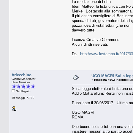
La mediazione di Letta
Idem Matteo: la lista unica con For
Merkel. L’ostacolo alla sommatoria, p
Il più antico consigliere di Berlusco
sponda di Toti, governatore della Li
pazza idea di «staffetta» (che non h
davvero tutte.
Licenza Creative Commons
Alcuni diritti riservati.
Da -
http://www.lastampa.it/2017/0
Arlecchino
UGO MAGRI Sulla legge
Global Moderator
«
Risposta #362 inserito::
Ma
Hero Member
Sulla legge elettorale è finita una
Scollegato
Addio Mattarellum: Renzi non insiste
Messaggi: 7.790
Pubblicato il 30/03/2017 - Ultima mo
UGO MAGRI
ROMA
Due buone notizie tutte in una volta
insistere, nessun altro partito accet