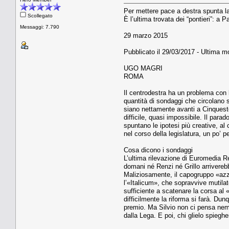
Per mettere pace a destra spunta la
Scollegato
È l’ultima trovata dei “pontieri”: a 
Messaggi: 7.790
29 marzo 2015
Pubblicato il 29/03/2017 - Ultima mo
UGO MAGRI
ROMA
Il centrodestra ha un problema con 
quantità di sondaggi che circolano s
siano nettamente avanti a Cinquest
difficile, quasi impossibile. Il para
spuntano le ipotesi più creative, al
nel corso della legislatura, un po’ 
Cosa dicono i sondaggi
L’ultima rilevazione di Euromedia R
domani né Renzi né Grillo arriverebb
Maliziosamente, il capogruppo «azzur
l’«Italicum», che sopravvive mutila
sufficiente a scatenare la corsa al «
difficilmente la riforma si farà. Dun
premio. Ma Silvio non ci pensa nemme
dalla Lega. E poi, chi glielo spiegh