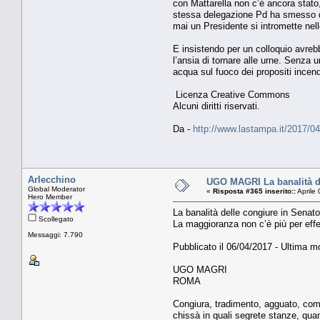
con Mattarella non c’è ancora stato,
stessa delegazione Pd ha smesso di 
mai un Presidente si intromette nel
E insistendo per un colloquio avrebb
l’ansia di tornare alle urne. Senza u
acqua sul fuoco dei propositi incend
Licenza Creative Commons
Alcuni diritti riservati.
Da -
http://www.lastampa.it/2017/0
Arlecchino
UGO MAGRI La banalità de
Global Moderator
«
Risposta #365 inserito::
Aprile
Hero Member
La banalità delle congiure in Senat
Scollegato
La maggioranza non c’è più per effe
Messaggi: 7.790
Pubblicato il 06/04/2017 - Ultima mo
UGO MAGRI
ROMA
Congiura, tradimento, agguato, compl
chissà in quali segrete stanze, quan