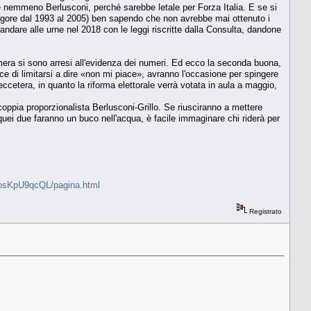
sce nemmeno Berlusconi, perché sarebbe letale per Forza Italia. E se si
 vigore dal 1993 al 2005) ben sapendo che non avrebbe mai ottenuto i
dare alle urne nel 2018 con le leggi riscritte dalla Consulta, dandone
mera si sono arresi all'evidenza dei numeri. Ed ecco la seconda buona,
ece di limitarsi a dire «non mi piace», avranno l'occasione per spingere
cetera, in quanto la riforma elettorale verrà votata in aula a maggio,
oppia proporzionalista Berlusconi-Grillo. Se riusciranno a mettere
quei due faranno un buco nell'acqua, è facile immaginare chi riderà per
G3osKpU9qcQL/pagina.html
Registrato