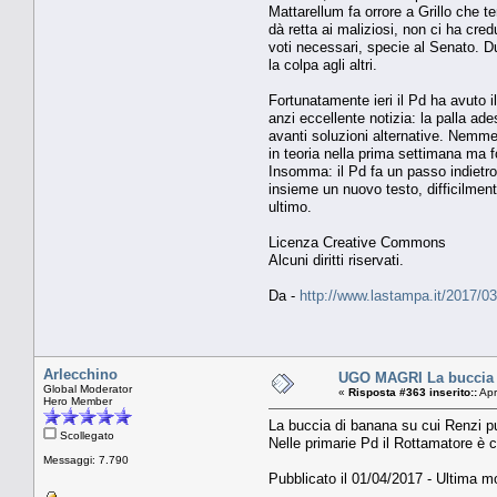
Mattarellum fa orrore a Grillo che t
dà retta ai maliziosi, non ci ha cr
voti necessari, specie al Senato. D
la colpa agli altri.
Fortunatamente ieri il Pd ha avuto 
anzi eccellente notizia: la palla ad
avanti soluzioni alternative. Nemme
in teoria nella prima settimana ma f
Insomma: il Pd fa un passo indietro
insieme un nuovo testo, difficilment
ultimo.
Licenza Creative Commons
Alcuni diritti riservati.
Da -
http://www.lastampa.it/2017/0
Arlecchino
UGO MAGRI La buccia d
Global Moderator
«
Risposta #363 inserito::
Apr
Hero Member
La buccia di banana su cui Renzi p
Scollegato
Nelle primarie Pd il Rottamatore è c
Messaggi: 7.790
Pubblicato il 01/04/2017 - Ultima mo