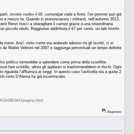
 parti, ovvero «solo» il 65: comunque vada a finire, l’ex-premier può già
nni e mezzo fa. Quando si pronunciarono i militanti, nell’autunno 2013,
però Renzi riuscì a sbaragliare il campo grazie a una straordinaria
un piccolo obolo. Raggiunse addirittura il 67 per cento: un tale trionfo
a meno. Anzi, visto come sta andando adesso tra gli iscritti, ci si
nto da Walter Veltroni nel 2007 e raggiunga percentuali un tempo definite
astro politico tornerebbe a splendere come prima della sconfitta
se fare scintille, allora gli applausi si trasformerebbero in fischi. Ogni
 riguarda l’affluenza ai seggi. In questo caso l’asticella sta a quota 2
 Un certo D’Alema ha già incominciato.
ZIspXGADlE0AO/pagina.html
Registrato