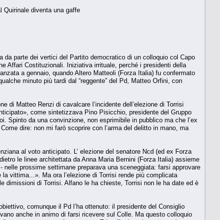
al Quirinale diventa una gaffe
sta da parte dei vertici del Partito democratico di un colloquio col Capo
ffari Costituzionali. Iniziativa irrituale, perché i presidenti della
anzata a gennaio, quando Altero Matteoli (Forza Italia) fu confermato
ta qualche minuto più tardi dal “reggente” del Pd, Matteo Orfini, con
e di Matteo Renzi di cavalcare l’incidente dell’elezione di Torrisi
anticipato», come sintetizzava Pino Pisicchio, presidente del Gruppo
uoi. Spinto da una convinzione, non esprimibile in pubblico ma che l’ex
. Come dire: non mi farò scoprire con l’arma del delitto in mano, ma
ziana al voto anticipato. L’ elezione del senatore Ncd (ed ex Forza
 dietro le linee architettata da Anna Maria Bernini (Forza Italia) assieme
ne - nelle prossime settimane preparava una sceneggiata: farsi approvare
 la vittima...». Ma ora l’elezione di Torrisi rende più complicata
 dimissioni di Torrisi. Alfano le ha chieste, Torrisi non le ha date ed è
ettivo, comunque il Pd l’ha ottenuto: il presidente del Consiglio
evano anche in animo di farsi ricevere sul Colle. Ma questo colloquio