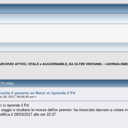
--ARCHIVIO ATTIVO, VITALE e AGGIORNABILE, DA OLTRE VENTANNI.
>
GIORNALISMO 
79 volte)
hia il governo se Renzi si riprende il Pd
o 29, 2017, 08:09:30 am »
 si riprende il Pd
 seggio e studiano le mosse dell'ex premier: ha rinunciato davvero a votare i
difica il 28/03/2017 alle ore 10:37