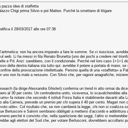
 pazza idea di staffetta
Palazzo Chigi prima Silvio e poi Matteo. Purché la smettano di litigare
difica il 29/03/2017 alle ore 07:38
l’aritmetica: non ha ancora imparato a fare le somme. Se ci riuscisse, avreb
ul web. Li ha messi in fila Renato Brunetta (uno dei pochi a credere nel trion
elle e Pd. Anzi: sarebbero, con il condizionale. Perché nel loro caso 1+1+1 d
dosso della destra italiana sta tutto qui: avrebbe il potere a portata di mano, se
 confine della provocazione intellettuale. Persino quella di una «staffetta» a P
per uno non fa male a nessuno. Con Silvio che, per ragioni anagrafiche, iniziere
esearch (la dirige Alessandra Ghisleri) conferma un trend in atto ormai da d
ero al 30 per cento. Un centrodestra unito, viceversa, lo scavalcherebbe alla g
ro» fa notare che secondo 4 istituti Forza Italia è stabilmente davanti alla Le
to alla Camera, prevede un premio per chi supera il 40 per cento. Magari non c
voto utile». Col risultato che, se non cambierà la legge, chi non si coalizza sa
que Berlusconi e Salvini sembrano obbligati a mettersi d’accordo e addirittura a
no perché è convinto che, nella spartizione dei seggi, l’altro si metterebbe a
erebbe agli elettori del Sud che, per votare Berlusconi, dovrebbero accollarsi pu