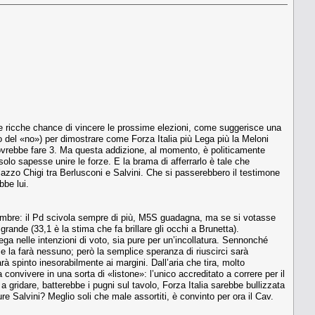
be ricche chance di vincere le prossime elezioni, come suggerisce una
fo del «no») per dimostrare come Forza Italia più Lega più la Meloni
ovrebbe fare 3. Ma questa addizione, al momento, è politicamente
 solo sapesse unire le forze. E la brama di afferrarlo è tale che
alazzo Chigi tra Berlusconi e Salvini. Che si passerebbero il testimone
bbe lui.
icembre: il Pd scivola sempre di più, M5S guadagna, ma se si votasse
rande (33,1 è la stima che fa brillare gli occhi a Brunetta).
ga nelle intenzioni di voto, sia pure per un’incollatura. Sennonché
e la farà nessuno; però la semplice speranza di riuscirci sarà
rà spinto inesorabilmente ai margini. Dall’aria che tira, molto
 convivere in una sorta di «listone»: l’unico accreditato a correre per il
 gridare, batterebbe i pugni sul tavolo, Forza Italia sarebbe bullizzata
re Salvini? Meglio soli che male assortiti, è convinto per ora il Cav.