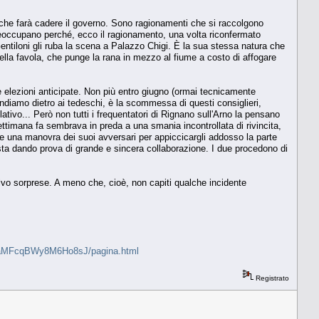
 che farà cadere il governo. Sono ragionamenti che si raccolgono
preoccupano perché, ecco il ragionamento, una volta riconfermato
 Gentiloni gli ruba la scena a Palazzo Chigi. È la sua stessa natura che
ella favola, che punge la rana in mezzo al fiume a costo di affogare
le elezioni anticipate. Non più entro giugno (ormai tecnicamente
ondiamo dietro ai tedeschi, è la scommessa di questi consiglieri,
ativo... Però non tutti i frequentatori di Rignano sull'Arno la pensano
ttimana fa sembrava in preda a una smania incontrollata di rivincita,
me una manovra dei suoi avversari per appiccicargli addosso la parte
sta dando prova di grande e sincera collaborazione. I due procedono di
lvo sorprese. A meno che, cioè, non capiti qualche incidente
rDdVfRaMFcqBWy8M6Ho8sJ/pagina.html
Registrato