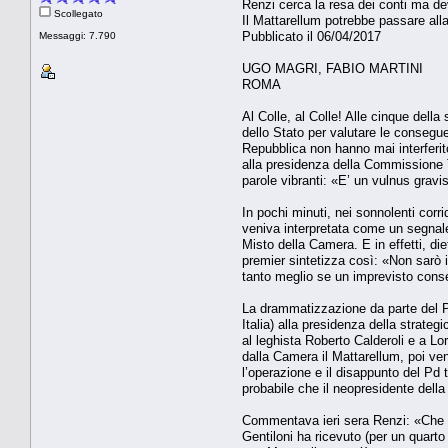
Renzi cerca la resa dei conti ma de
Scollegato
Il Mattarellum potrebbe passare alla
Pubblicato il 06/04/2017
Messaggi: 7.790
UGO MAGRI, FABIO MARTINI
ROMA
Al Colle, al Colle! Alle cinque della
dello Stato per valutare le conseguen
Repubblica non hanno mai interferit
alla presidenza della Commissione Tra
parole vibranti: «E’ un vulnus gravi
In pochi minuti, nei sonnolenti corr
veniva interpretata come un segnale
Misto della Camera. E in effetti, di
premier sintetizza così: «Non sarò i
tanto meglio se un imprevisto conse
La drammatizzazione da parte del Pd
Italia) alla presidenza della strateg
al leghista Roberto Calderoli e a L
dalla Camera il Mattarellum, poi veni
l’operazione e il disappunto del Pd t
probabile che il neopresidente del
Commentava ieri sera Renzi: «Che tr
Gentiloni ha ricevuto (per un quarto