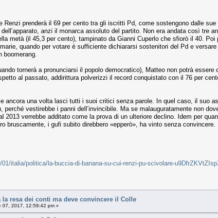
e Renzi prenderà il 69 per cento tra gli iscritti Pd, come sostengono dalle sue
 dell’apparato, anzi il monarca assoluto del partito. Non era andata così tre a
a metà (il 45,3 per cento), tampinato da Gianni Cuperlo che sfiorò il 40. Poi 
marie, quando per votare è sufficiente dichiararsi sostenitori del Pd e versare 
in boomerang.
uando tornerà a pronunciarsi il popolo democratico), Matteo non potrà essere d
petto al passato, addirittura polverizzi il record conquistato con il 76 per ce
 ancora una volta lasci tutti i suoi critici senza parole. In quel caso, il suo 
iù, perché vestirebbe i panni dell’invincibile. Ma se malauguratamente non doves
l 2013 verrebbe additato come la prova di un ulteriore declino. Idem per quanto
ero bruscamente, i gufi subito direbbero «epperò», ha vinto senza convincere.
/01/italia/politica/la-buccia-di-banana-su-cui-renzi-pu-scivolare-u9DfrZKVt
a resa dei conti ma deve convincere il Colle
e 07, 2017, 12:59:42 pm »