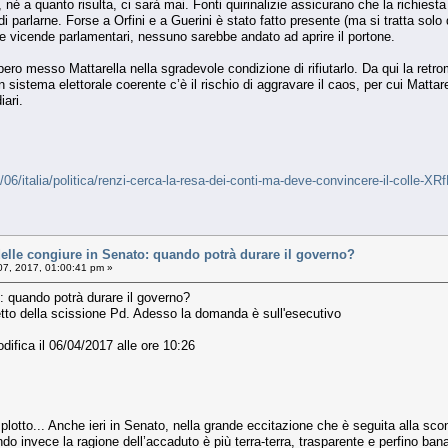
 né a quanto risulta, ci sarà mai. Fonti quirinalizie assicurano che la richies
parlarne. Forse a Orfini e a Guerini è stato fatto presente (ma si tratta solo
le vicende parlamentari, nessuno sarebbe andato ad aprire il portone.
ero messo Mattarella nella sgradevole condizione di rifiutarlo. Da qui la retrom
n sistema elettorale coerente c’è il rischio di aggravare il caos, per cui Mattare
iari.
4/06/italia/politica/renzi-cerca-la-resa-dei-conti-ma-deve-convincere-il-co
lle congiure in Senato: quando potrà durare il governo?
 07, 2017, 01:00:41 pm »
o: quando potrà durare il governo?
tto della scissione Pd. Adesso la domanda è sull'esecutivo
difica il 06/04/2017 alle ore 10:26
otto... Anche ieri in Senato, nella grande eccitazione che è seguita alla sconf
do invece la ragione dell’accaduto è più terra-terra, trasparente e perfino ban