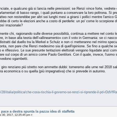
iate, e qualcuno già si lancia nelle previsioni: se Renzi vince forte, vedrete
parlamentari di basso rango, i quali puntano a conservare la loro poltrona. Si 
tteo non resterebbe per altri sei lunghi mesi a girarsi i pollici mentre l'amico
ebbe di certo le elezioni anche a costo di perderle: un po' come lo scorpione d
sì irrazionale?
vamente chi, ragionando sulle diverse possibilità, continua a mettere nel conto 
e, in base alla teoria dell'«allineamento» con il voto in Germania: se ci nasc
distratti dal duello tra la Merkel e Schulz e non ci metteranno nel mirino specul
onta, non pare che Renzi medesimo sia di quell'opinione. Se fino a qualche se
e riflessivo. Le sue presunte tentazioni elettorali vengono liquidate anzi co
sare sul corpo di un amico come Paolo Gentiloni. Con il quale, invece, l'uomo 
evedono sgambetti.
 giro renziano più stretto non ammette dubbi: torneremo alle urne nel 2018 sa
a economica o su quella (più impegnativa) che si prevede in autunno.
/28/italia/politica/che-cosa-rischia-il-governo-se-renzi-si-riprende-il-pd-
ace a destra spunta la pazza idea di staffetta
 30, 2017, 12:25:45 pm »