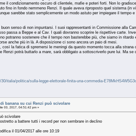
eme il condizionamento oscuro di clientele, mafie e poteri forti. Non lo gradi
eduto fino in fondo nemmeno Renzi. Il quale aveva riproposto quel sistema (in
unque sarebbe stato semplicemente un modo astuto per impiegare il tempo e an
il buon senso di non impuntarsi. I suoi rappresentanti in Commissione alla Ca
esso passa a Beppe e al Cav. I quali dovranno scoprire le rispettive carte. Inv
no potranno sostenere che il tempo non basterebbe più, che siamo in ritardo ec
orse anche più in là. A disposizione ci sono ancora un paio di mesi.
, così la fatica di spremersi le meningi da questo momento tocca alla strana c
e Renzi potrà buttarlo a mare, sarà obbligato a sottoscriverlo pure lui. Ma se 
3/30/italia/politica/sulla-legge-elettorale-finita-una-commedia-E78MkHS4W5
i banana su cui Renzi può scivolare
ile 03, 2017, 04:51:42 pm »
uò scivolare
ostretto a battere tutti i record per non sembrare in declino
difica il 01/04/2017 alle ore 10:19