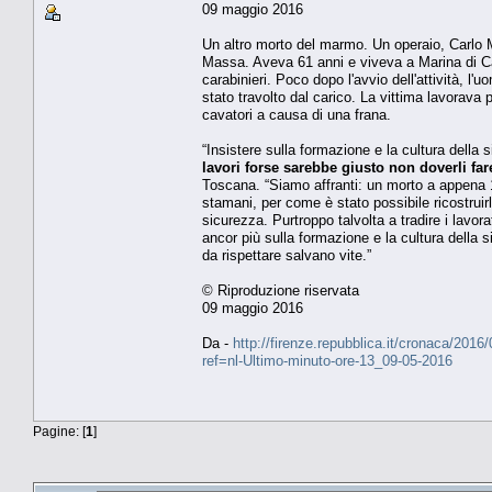
09 maggio 2016
Un altro morto del marmo. Un operaio, Carlo Mo
Massa. Aveva 61 anni e viveva a Marina di Ca
carabinieri. Poco dopo l'avvio dell'attività, 
stato travolto dal carico. La vittima lavorava
cavatori a causa di una frana.
“Insistere sulla formazione e la cultura della
lavori forse sarebbe giusto non doverli far
Toscana. “Siamo affranti: un morto a appena 1
stamani, per come è stato possibile ricostrui
sicurezza. Purtroppo talvolta a tradire i lavo
ancor più sulla formazione e la cultura della 
da rispettare salvano vite.”
© Riproduzione riservata
09 maggio 2016
Da -
http://firenze.repubblica.it/cronaca/2
ref=nl-Ultimo-minuto-ore-13_09-05-2016
Pagine: [
1
]