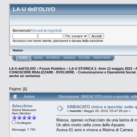
LA-U dell'OLIVO
Benvenuto!
Accedi
o
registrati
.
Accesso con nome utente, password e durata della sessione
Notizie
:
HOME
GUIDA
RICERCA
AGENDA
ACCEDI
REGISTRATI
LA-U dell'OLIVO
>
Forum Pubblico
>
LA-U STORICA 2 -Ante 12 maggio 2023 
CONOSCERE REALIZZARE - EVOLVERE. - Comunicazione e Operatività Social. (E
anche un ventenne
Pagine: [
1
]
Autore
Discussione: SINDACATO cinico e ipocrita: sot
Arlecchino
SINDACATO cinico e ipocrita: sotto 
Global Moderator
«
inserito::
Maggio 09, 2016, 05:47:09 pm »
Hero Member
Massa, operaio schiacciato da una lastra di
Scollegato
Un altro morto nella zona delle Apuane.
Aveva 61 anni e viveva a Marina di Carrara
Messaggi: 7.790