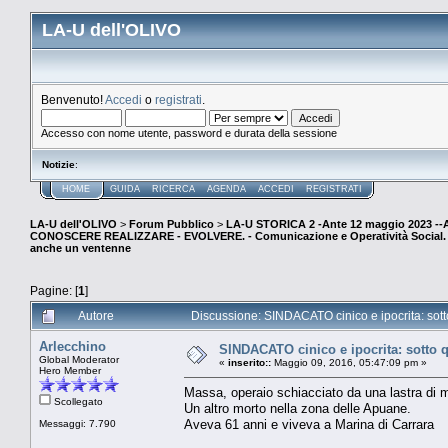
LA-U dell'OLIVO
Benvenuto!
Accedi
o
registrati
.
Accesso con nome utente, password e durata della sessione
Notizie
:
HOME
GUIDA
RICERCA
AGENDA
ACCEDI
REGISTRATI
LA-U dell'OLIVO
>
Forum Pubblico
>
LA-U STORICA 2 -Ante 12 maggio 2023 
CONOSCERE REALIZZARE - EVOLVERE. - Comunicazione e Operatività Social. (E
anche un ventenne
Pagine: [
1
]
Autore
Discussione: SINDACATO cinico e ipocrita: sot
Arlecchino
SINDACATO cinico e ipocrita: sotto 
Global Moderator
«
inserito::
Maggio 09, 2016, 05:47:09 pm »
Hero Member
Massa, operaio schiacciato da una lastra di
Scollegato
Un altro morto nella zona delle Apuane.
Aveva 61 anni e viveva a Marina di Carrara
Messaggi: 7.790