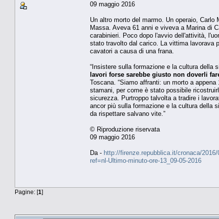
09 maggio 2016
Un altro morto del marmo. Un operaio, Carlo Mo
Massa. Aveva 61 anni e viveva a Marina di Ca
carabinieri. Poco dopo l'avvio dell'attività, 
stato travolto dal carico. La vittima lavorava
cavatori a causa di una frana.
“Insistere sulla formazione e la cultura della
lavori forse sarebbe giusto non doverli far
Toscana. “Siamo affranti: un morto a appena 1
stamani, per come è stato possibile ricostrui
sicurezza. Purtroppo talvolta a tradire i lavo
ancor più sulla formazione e la cultura della 
da rispettare salvano vite.”
© Riproduzione riservata
09 maggio 2016
Da -
http://firenze.repubblica.it/cronaca/2
ref=nl-Ultimo-minuto-ore-13_09-05-2016
Pagine: [
1
]