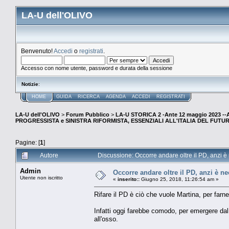
LA-U dell'OLIVO
Benvenuto!
Accedi
o
registrati
.
Accesso con nome utente, password e durata della sessione
Notizie
:
HOME
GUIDA
RICERCA
AGENDA
ACCEDI
REGISTRATI
LA-U dell'OLIVO
>
Forum Pubblico
>
LA-U STORICA 2 -Ante 12 maggio 2023 
PROGRESSISTA e SINISTRA RIFORMISTA, ESSENZIALI ALL'ITALIA DEL FUTU
Pagine: [
1
]
Autore
Discussione: Occorre andare oltre il PD, anzi è
Admin
Occorre andare oltre il PD, anzi è ne
Utente non iscritto
«
inserito::
Giugno 25, 2018, 11:26:54 am »
Rifare il PD è ciò che vuole Martina, per farne
Infatti oggi farebbe comodo, per emergere dal l
all'osso.