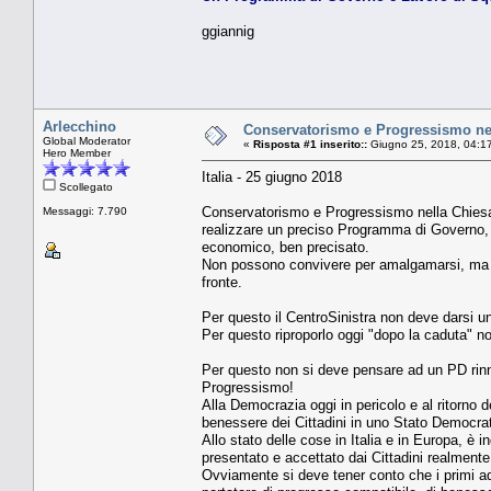
ggiannig
Arlecchino
Conservatorismo e Progressismo nell
Global Moderator
«
Risposta #1 inserito::
Giugno 25, 2018, 04:1
Hero Member
Italia - 25 giugno 2018
Scollegato
Conservatorismo e Progressismo nella Chiesa
Messaggi: 7.790
realizzare un preciso Programma di Governo, i
economico, ben precisato.
Non possono convivere per amalgamarsi, ma p
fronte.
Per questo il CentroSinistra non deve darsi un 
Per questo riproporlo oggi "dopo la caduta" non
Per questo non si deve pensare ad un PD rinn
Progressismo!
Alla Democrazia oggi in pericolo e al ritorno d
benessere dei Cittadini in uno Stato Democrat
Allo stato delle cose in Italia e in Europa, è
presentato e accettato dai Cittadini realmente
Ovviamente si deve tener conto che i primi a