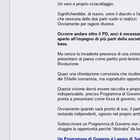
Un vero e proprio sciacallaggio.
Significherebbe, di nuovo, unire il diavolo e l'a
che nessuna delle due parti vuole si realizzi.
Ovviamente per ragioni diverse.
Occorre andare oltre il PD, anzi è necessar
aperto all'impegno di più parti della societ
base.
Ma senza la invadente presenza di una sinistra
presentarsi al paese come partito post-leninis
Rivoluzione.
Quasi una rifondazione comunista che risulterà
dei 5Stelle sovranista, ma soprattutto opportu
Questa visione dovrà essere raccolta e propost
indispensabile, preciso Programma di Governo
pronta a presentarsi come forza di governo, n
Ovviamente quando sarà pronto di suo, il part
restando indipendenti, ognuno nel proprio ambi
Sottoscrivere un Programma di Governo non è 
sfuggire le opportunità perché “distratta” da 
Un Programma di Governo è Lavoro di Sq