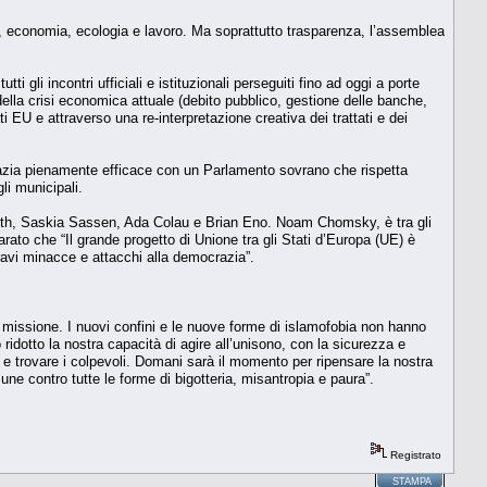
i, economia, ecologia e lavoro. Ma soprattutto trasparenza, l’assemblea
ti gli incontri ufficiali e istituzionali perseguiti fino ad oggi a porte
della crisi economica attuale (debito pubblico, gestione delle banche,
ti EU e attraverso una re-interpretazione creativa dei trattati e dei
razia pienamente efficace con un Parlamento sovrano che rispetta
li municipali.
ith, Saskia Sassen, Ada Colau e Brian Eno. Noam Chomsky, è tra gli
iarato che “Il grande progetto di Unione tra gli Stati d’Europa (UE) è
ravi minacce e attacchi alla democrazia”.
missione. I nuovi confini e le nuove forme di islamofobia non hanno
nno ridotto la nostra capacità di agire all’unisono, con la sicurezza e
ti e trovare i colpevoli. Domani sarà il momento per ripensare la nostra
ne contro tutte le forme di bigotteria, misantropia e paura”.
Registrato
STAMPA