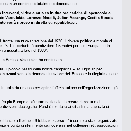
ropa in un continente totalmente democratico.
interventi, video e musica in due ore cariche di spettacolo e
nis Varoufakis, Lorenzo Marsili, Julian Assange, Cecilia Strada,
o verrà ripreso in diretta su repubblica.it
fronte una nuova versione del 1930: il dovere politico e morale ci
em25. L’importante è condividere 4-5 motivi per cui l’Europa si sta
 è riuscita a fare nel 1930”.
o a Berlino. Varoufakis ha continuato:
oluta; il piccolo passo della nostra campagna #Let_Light_In per
o in avanti verso la democratizzazione dell’Europa e la rilegittimazione
 Italia da un anno per aprire l’ufficio italiano dell’organizzazione, già
fra più Europa o più stato nazionale, la nostra risposta è di
divisioni ideologiche. Perché restituire ai cittadini la capacità di
il lancio a Berlino il 9 febbraio scorso. L’ incontro è stato organizzato
pa e punto di riferimento da nove anni nel collegare reti, associazioni