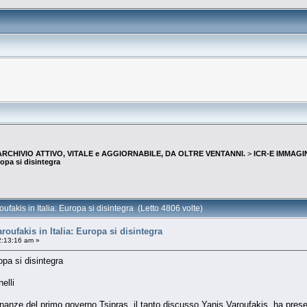
--ARCHIVIO ATTIVO, VITALE e AGGIORNABILE, DA OLTRE VENTANNI.
>
ICR-E IMMAGI
opa si disintegra
akis in Italia: Europa si disintegra (Letto 4806 volte)
ufakis in Italia: Europa si disintegra
2:13:16 am »
opa si disintegra
elli
inanze del primo governo Tsipras, il tanto discusso Yanis Varoufakis, ha pre