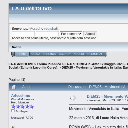
LA-U dell'OLIVO
Benvenuto!
Accedi
o
registrati
.
Accesso con nome utente, password e durata della sessione
Notizie
:
HOME
GUIDA
RICERCA
AGENDA
ACCEDI
REGISTRATI
LA-U dell'OLIVO
>
Forum Pubblico
>
LA-U STORICA 2 -Ante 12 maggio 2023 
Social. (Editoria Lavori in Corso).
>
DiEM25 - Movimento Varoufakis in Italia: Eur
Pagine: [
1
]
Autore
Discussione: DiEM25 - Movimento Varouf
Arlecchino
DiEM25 - Movimento Varo
Global Moderator
«
inserito::
Marzo 23, 2016, 1
Hero Member
Movimento Varoufakis in Italia: Eur
Scollegato
22 marzo 2016, di Laura Naka Anton
Messaggi: 7.790
ROMA (WSI) – L’ex ministro delle f