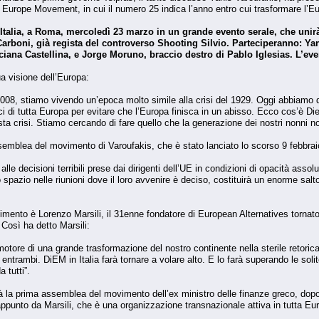
urope Movement, in cui il numero 25 indica l’anno entro cui trasformare l’Eu
talia, a Roma, mercoledì 23 marzo in un grande evento serale, che unirà 
 Carboni, già regista del controverso Shooting Silvio. Parteciperanno: Ya
iana Castellina, e Jorge Moruno, braccio destro di Pablo Iglesias. L’event
a visione dell’Europa:
, stiamo vivendo un’epoca molto simile alla crisi del 1929. Oggi abbiamo di 
i di tutta Europa per evitare che l’Europa finisca in un abisso. Ecco cos’è Di
a crisi. Stiamo cercando di fare quello che la generazione dei nostri nonni non
semblea del movimento di Varoufakis, che è stato lanciato lo scorso 9 febbrai
lle decisioni terribili prese dai dirigenti dell’UE in condizioni di opacità ass
 spazio nelle riunioni dove il loro avvenire è deciso, costituirà un enorme salt
imento è Lorenzo Marsili, il 31enne fondatore di European Alternatives tornato in
 Così ha detto Marsili:
otore di una grande trasformazione del nostro continente nella sterile retorica 
ntrambi. DiEM in Italia farà tornare a volare alto. E lo farà superando le solite 
 tutti”.
rrà la prima assemblea del movimento dell’ex ministro delle finanze greco, dopo 
punto da Marsili, che è una organizzazione transnazionale attiva in tutta Euro