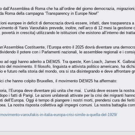
to dall’Assemblea di Roma che ha all’ordine del giorno democrazia, migrazion
cio da Roma della campagna ‘Transparency in Europe Now!”
zioni europee in deficit di democrazia dovrà essere, infatti, dare trasparenza a tut
vimento di Yanis Varoufakis prevede, inoltre, nell’arco di 12 mesi la gestione 
povertà in crescita) utilizzando le istituzioni che esistono all’interno dei tratta
 un’Assemblea Costituente, l’Europa entro il 2025 dovrà diventare una democ
videndo il potere con i Parlamenti nazionali, le assemblee regionali e i consig
ino ad oggi hanno aderito a DiEM25. Tra queste, Ken Loach, James K. Galbra
esto del movimento. Il filosofo, linguista e attivista politico americano, ha dich
 e futuro nella storia del mondo, ora si sta disintegrando e deve affrontare g
stici che hanno colpito Bruxelles, il movimento DiEM25 ha affermato:
a, l’Europa deve diventare più unita che mai. L’unità deve essere la nostra 
 dopo i fatti di Parigi. Le azioni unilaterali attivate per la crisi dei migranti ha
ti dell’Europa. Oggi è tempo di piangere i nostri morti, prendersi cura dei feri
a. La nostra risposta collettiva agli impegni comuni. La nostra battaglia comu
/movimento-varoufakis-in-italia-europa-crisi-simile-a-quella-del-1929/