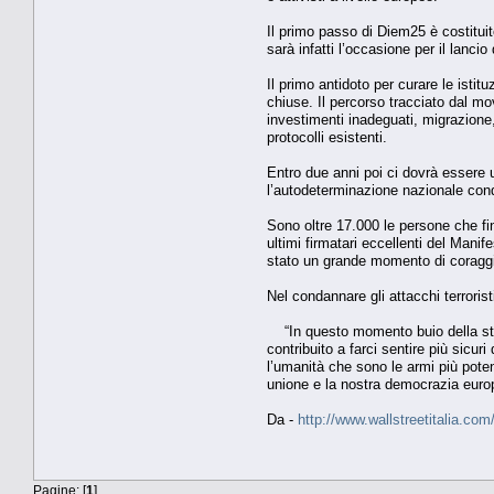
Il primo passo di Diem25 è costitui
sarà infatti l’occasione per il lan
Il primo antidoto per curare le istitu
chiuse. Il percorso tracciato dal mo
investimenti inadeguati, migrazione, 
protocolli esistenti.
Entro due anni poi ci dovrà essere
l’autodeterminazione nazionale condi
Sono oltre 17.000 le persone che f
ultimi firmatari eccellenti del Manif
stato un grande momento di coraggio
Nel condannare gli attacchi terrori
“In questo momento buio della stori
contribuito a farci sentire più sicuri
l’umanità che sono le armi più poten
unione e la nostra democrazia europe
Da -
http://www.wallstreetitalia.com
Pagine: [
1
]