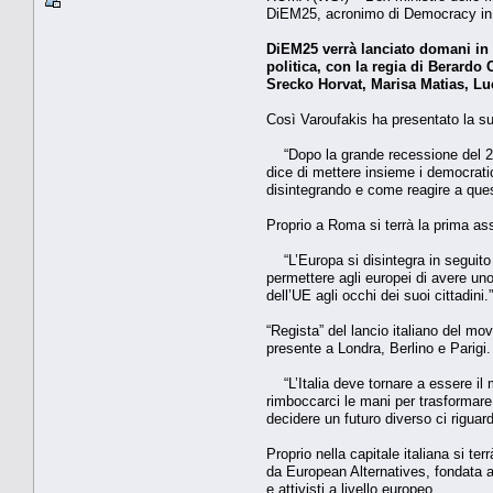
DiEM25, acronimo di Democracy in E
DiEM25 verrà lanciato domani in I
politica, con la regia di Berardo
Srecko Horvat, Marisa Matias, Luc
Così Varoufakis ha presentato la su
“Dopo la grande recessione del 2008
dice di mettere insieme i democratic
disintegrando e come reagire a quest
Proprio a Roma si terrà la prima as
“L’Europa si disintegra in seguito a
permettere agli europei di avere uno
dell’UE agli occhi dei suoi cittadini.”
“Regista” del lancio italiano del mov
presente a Londra, Berlino e Parigi.
“L’Italia deve tornare a essere il m
rimboccarci le mani per trasformare e
decidere un futuro diverso ci riguarda
Proprio nella capitale italiana si te
da European Alternatives, fondata ap
e attivisti a livello europeo.