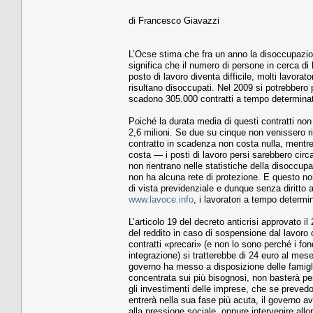
di Francesco Giavazzi
L’Ocse stima che fra un anno la disoccupazione
significa che il numero di persone in cerca d
posto di lavoro diventa difficile, molti lavora
risultano disoccupati. Nel 2009 si potrebbero 
scadono 305.000 contratti a tempo determinato
Poiché la durata media di questi contratti non
2,6 milioni. Se due su cinque non venissero r
contratto in scadenza non costa nulla, mentre
costa — i posti di lavoro persi sarebbero circ
non rientrano nelle statistiche della disoccu
non ha alcuna rete di protezione. E questo non
di vista previdenziale e dunque senza diritto
www.lavoce.info
, i lavoratori a tempo determi
L’articolo 19 del decreto anticrisi approvato 
del reddito in caso di sospensione dal lavoro 
contratti «precari» (e non lo sono perché i fo
integrazione) si tratterebbe di 24 euro al mes
governo ha messo a disposizione delle famigli
concentrata sui più bisognosi, non basterà per 
gli investimenti delle imprese, che se preve
entrerà nella sua fase più acuta, il governo avr
alla pressione sociale, oppure intervenire allo