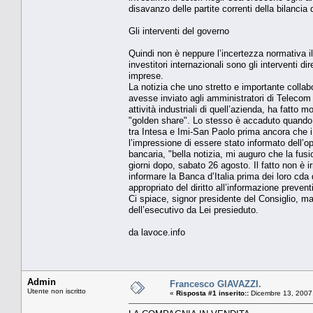
disavanzo delle partite correnti della bilanci
Gli interventi del governo
Quindi non è neppure l’incertezza normativa il 
investitori internazionali sono gli interventi 
imprese.
La notizia che uno stretto e importante collab
avesse inviato agli amministratori di Telecom I
attività industriali di quell’azienda, ha fatto 
"golden share". Lo stesso è accaduto quando il
tra Intesa e Imi-San Paolo prima ancora che 
l’impressione di essere stato informato dell’o
bancaria, "bella notizia, mi auguro che la fusi
giorni dopo, sabato 26 agosto. Il fatto non è i
informare la Banca d’Italia prima dei loro cda 
appropriato del diritto all’informazione prevent
Ci spiace, signor presidente del Consiglio, ma 
dell’esecutivo da Lei presieduto.
da lavoce.info
Admin
Francesco GIAVAZZI.
Utente non iscritto
«
Risposta #1 inserito::
Dicembre 13, 2007