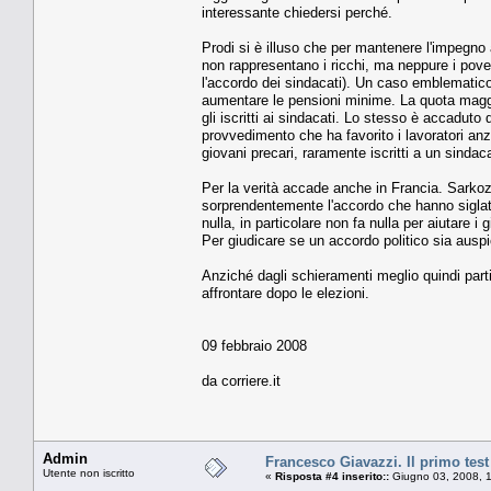
interessante chiedersi perché.
Prodi si è illuso che per mantenere l'impegno 
non rappresentano i ricchi, ma neppure i pover
l'accordo dei sindacati). Un caso emblematico è
aumentare le pensioni minime. La quota maggior
gli iscritti ai sindacati. Lo stesso è accadut
provvedimento che ha favorito i lavoratori anz
giovani precari, raramente iscritti a un sindac
Per la verità accade anche in Francia. Sarkoz
sorprendentemente l'accordo che hanno siglat
nulla, in particolare non fa nulla per aiutare i 
Per giudicare se un accordo politico sia auspi
Anziché dagli schieramenti meglio quindi parti
affrontare dopo le elezioni.
09 febbraio 2008
da corriere.it
Admin
Francesco Giavazzi. Il primo test 
Utente non iscritto
«
Risposta #4 inserito::
Giugno 03, 2008, 