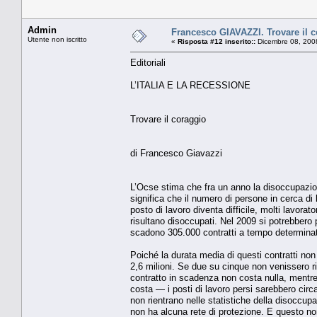
Admin
Francesco GIAVAZZI. Trovare il 
Utente non iscritto
«
Risposta #12 inserito::
Dicembre 08, 200
Editoriali
L’ITALIA E LA RECESSIONE
Trovare il coraggio
di Francesco Giavazzi
L’Ocse stima che fra un anno la disoccupazione
significa che il numero di persone in cerca d
posto di lavoro diventa difficile, molti lavora
risultano disoccupati. Nel 2009 si potrebbero 
scadono 305.000 contratti a tempo determinato
Poiché la durata media di questi contratti non
2,6 milioni. Se due su cinque non venissero r
contratto in scadenza non costa nulla, mentre
costa — i posti di lavoro persi sarebbero circ
non rientrano nelle statistiche della disoccu
non ha alcuna rete di protezione. E questo non