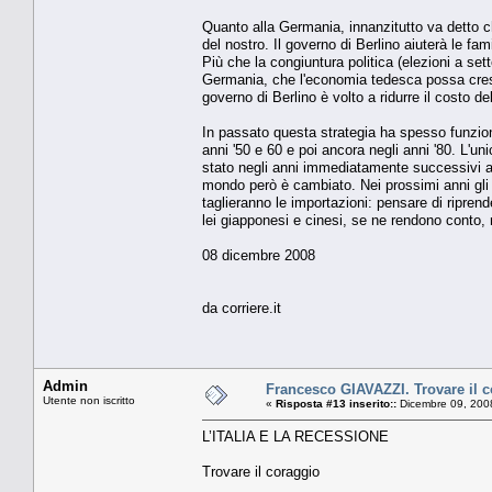
Quanto alla Germania, innanzitutto va detto c
del nostro. Il governo di Berlino aiuterà le fa
Più che la congiuntura politica (elezioni a sett
Germania, che l'economia tedesca possa crescer
governo di Berlino è volto a ridurre il costo d
In passato questa strategia ha spesso funzion
anni '50 e 60 e poi ancora negli anni '80. L'u
stato negli anni immediatamente successivi al
mondo però è cambiato. Nei prossimi anni gli 
taglieranno le importazioni: pensare di ripren
lei giapponesi e cinesi, se ne rendono conto, m
08 dicembre 2008
da corriere.it
Admin
Francesco GIAVAZZI. Trovare il 
Utente non iscritto
«
Risposta #13 inserito::
Dicembre 09, 200
L’ITALIA E LA RECESSIONE
Trovare il coraggio