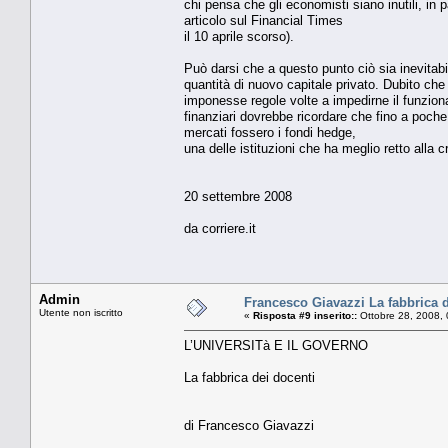
chi pensa che gli economisti siano inutili, in 
articolo sul Financial Times
il 10 aprile scorso).
Può darsi che a questo punto ciò sia inevitabil
quantità di nuovo capitale privato. Dubito che
imponesse regole volte a impedirne il funzionam
finanziari dovrebbe ricordare che fino a poche 
mercati fossero i fondi hedge,
una delle istituzioni che ha meglio retto alla cr
20 settembre 2008
da corriere.it
Admin
Francesco Giavazzi La fabbrica d
Utente non iscritto
«
Risposta #9 inserito::
Ottobre 28, 2008,
L’UNIVERSITà E IL GOVERNO
La fabbrica dei docenti
di Francesco Giavazzi