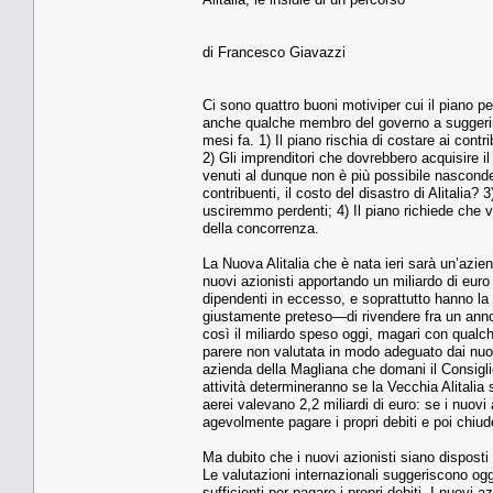
di Francesco Giavazzi
Ci sono quattro buoni motiviper cui il piano p
anche qualche membro del governo a suggerire 
mesi fa. 1) Il piano rischia di costare ai contri
2) Gli imprenditori che dovrebbero acquisire il
venuti al dunque non è più possibile nasconder
contribuenti, il costo del disastro di Alitali
usciremmo perdenti; 4) Il piano richiede che v
della concorrenza.
La Nuova Alitalia che è nata ieri sarà un’azie
nuovi azionisti apportando un miliardo di euro
dipendenti in eccesso, e soprattutto hanno la
giustamente preteso—di rivendere fra un anno
così il miliardo speso oggi, magari con qualc
parere non valutata in modo adeguato dai nuovi 
azienda della Magliana che domani il Consiglio 
attività determineranno se la Vecchia Alitalia 
aerei valevano 2,2 miliardi di euro: se i nuovi
agevolmente pagare i propri debiti e poi chiud
Ma dubito che i nuovi azionisti siano disposti
Le valutazioni internazionali suggeriscono og
sufficienti per pagare i propri debiti. I nuovi 