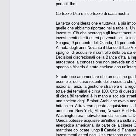
portatili Ibm.
Certezze Usa e incertezze di casa nostra
La terza considerazione è tuttavia la più imp
quelle che abbiamo riportato nella tabella. U
investire. Ciò che scoraggia gli investimenti est
investimenti diretti esteri pervenuti nell’Uni
Spagna, 9 per cento dell’Olanda, 14 per cento
A metà degli anni Novanta il Banco Bilbao Vizc
spagnoli di acquisire il controllo della banca
Decisioni discrezionali della Banca d’Italia im
autostrade la concessione non prevede un dirit
spagnola Abertis è stata esclusa con un’inter
Si potrebbe argomentare che un qualche grado 
esempio, del caso recente delle società che ges
nazionali: anzi, la gestione straniera è la reg
totale dei terminal è circa 100. Otto di questi
di circa 80 terminal è in mano a società stran
una società degli Emirati Arabi che aveva a
britannica. Attraverso questa acquisizione la 
americani: New York, Miami, Newark-Port Eliz
Washington era motivato non dall’essere la Du
Qaeda potesse acquisire un’influenza sulla soci
energetica americana, da parte della cinese C
marittime collocate lungo il Canale di Panama.
investimenti esteri negli Usa crescono ogni an