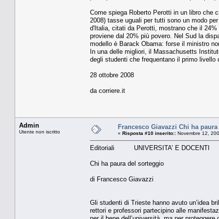
Come spiega Roberto Perotti in un libro che ch
2008) tasse uguali per tutti sono un modo per tr
d'Italia, citati da Perotti, mostrano che il 24%
proviene dal 20% più povero. Nel Sud la dispa
modello è Barack Obama: forse il ministro non
In una delle migliori, il Massachusetts Instit
degli studenti che frequentano il primo livello 
28 ottobre 2008
da corriere.it
Admin
Francesco Giavazzi Chi ha paura 
Utente non iscritto
«
Risposta #10 inserito::
Novembre 12, 200
Editoriali UNIVERSITA’ E DOCENTI
Chi ha paura del sorteggio
di Francesco Giavazzi
Gli studenti di Trieste hanno avuto un’idea bri
rettori e professori partecipino alle manifest
per il bene dell’università, ma per proteggere