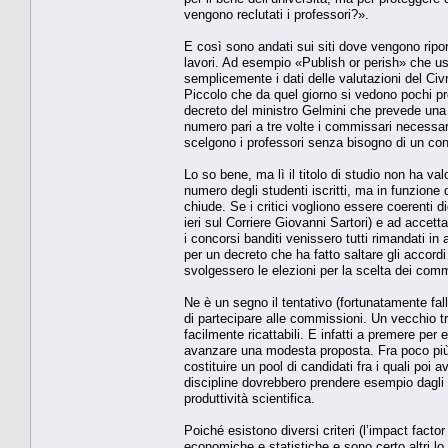
vengono reclutati i professori?».
E così sono andati sui siti dove vengono riport
lavori. Ad esempio «Publish or perish» che usa
semplicemente i dati delle valutazioni del Civ
Piccolo che da quel giorno si vedono pochi pro
decreto del ministro Gelmini che prevede una 
numero pari a tre volte i commissari necessari
scelgono i professori senza bisogno di un co
Lo so bene, ma lì il titolo di studio non ha va
numero degli studenti iscritti, ma in funzione d
chiude. Se i critici vogliono essere coerenti d
ieri sul Corriere Giovanni Sartori) e ad accet
i concorsi banditi venissero tutti rimandati in 
per un decreto che ha fatto saltare gli accordi
svolgessero le elezioni per la scelta dei comm
Ne è un segno il tentativo (fortunatamente fall
di partecipare alle commissioni. Un vecchio tr
facilmente ricattabili. E infatti a premere per e
avanzare una modesta proposta. Fra poco più d
costituire un pool di candidati fra i quali poi 
discipline dovrebbero prendere esempio dagli st
produttività scientifica.
Poiché esistono diversi criteri (l’impact factor
economiche e statistiche e sono certo altri lo