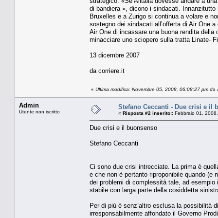
strategico. «Se Alitalia dovesse andare a un
di bandiera », dicono i sindacati. Innanzitutto
Bruxelles e a Zurigo si continua a volare e no
sostegno dei sindacati all’offerta di Air One
Air One di incassare una buona rendita della q
minacciare uno sciopero sulla tratta Linate- F
13 dicembre 2007
da corriere.it
«
Ultima modifica: Novembre 05, 2008, 06:08:27 pm da
Admin
Stefano Ceccanti - Due crisi e il
Utente non iscritto
«
Risposta #2 inserito::
Febbraio 01, 2008,
Due crisi e il buonsenso
Stefano Ceccanti
Ci sono due crisi intrecciate. La prima è quel
e che non è pertanto riproponibile quando (e
dei problemi di complessità tale, ad esempio i
stabile con larga parte della cosiddetta sinistr
Per di più è senz’altro esclusa la possibilità
irresponsabilmente affondato il Governo Prod