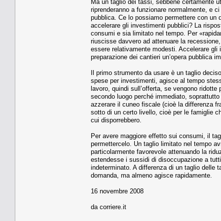
Ma un taglio dei tassi, sebbene certamente uti
riprenderanno a funzionare normalmente, e ci 
pubblica. Ce lo possiamo permettere con un de
accelerare gli investimenti pubblici? La risp
consumi e sia limitato nel tempo. Per «rapid
riuscisse davvero ad attenuare la recessione, 
essere relativamente modesti. Accelerare gli
preparazione dei cantieri un’opera pubblica im
Il primo strumento da usare è un taglio deciso
spese per investimenti, agisce al tempo stess
lavoro, quindi sull’offerta, se vengono ridotte 
secondo luogo perché immediato, soprattutto s
azzerare il cuneo fiscale (cioè la differenza fra
sotto di un certo livello, cioè per le famiglie 
cui disporrebbero.
Per avere maggiore effetto sui consumi, il t
permettercelo. Un taglio limitato nel tempo av
particolarmente favorevole attenuando la riduzi
estendesse i sussidi di disoccupazione a tutti
indeterminato. A differenza di un taglio delle 
domanda, ma almeno agisce rapidamente.
16 novembre 2008
da corriere.it