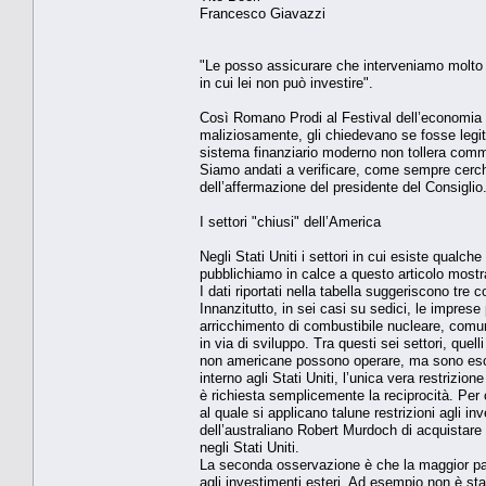
Francesco Giavazzi
"Le posso assicurare che interveniamo molto m
in cui lei non può investire".
Così Romano Prodi al Festival dell’economia 
maliziosamente, gli chiedevano se fosse legitt
sistema finanziario moderno non tollera commis
Siamo andati a verificare, come sempre cerchiam
dell’affermazione del presidente del Consiglio
I settori "chiusi" dell’America
Negli Stati Uniti i settori in cui esiste qualch
pubblichiamo in calce a questo articolo mostra 
I dati riportati nella tabella suggeriscono tre 
Innanzitutto, in sei casi su sedici, le imprese 
arricchimento di combustibile nucleare, comuni
in via di sviluppo. Tra questi sei settori, quel
non americane possono operare, ma sono escluse
interno agli Stati Uniti, l’unica vera restrizion
è richiesta semplicemente la reciprocità. Per
al quale si applicano talune restrizioni agli i
dell’australiano Robert Murdoch di acquistare 
negli Stati Uniti.
La seconda osservazione è che la maggior parte
agli investimenti esteri. Ad esempio non è st