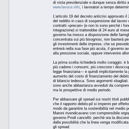
di vista previdenziale e dunque senza diritto
www.lavoce.info
, i lavoratori a tempo determi
L’articolo 19 del decreto anticrisi approvato 
del reddito in caso di sospensione dal lavoro 
contratti «precari» (e non lo sono perché i fo
integrazione) si tratterebbe di 24 euro al mes
governo ha messo a disposizione delle famigli
concentrata sui più bisognosi, non basterà per 
gli investimenti delle imprese, che se preve
entrerà nella sua fase più acuta, il governo avr
alla pressione sociale, oppure intervenire allo
La prima scelta richiederà molto coraggio: è be
più cadono i consumi, più crescono i disoccupa
legge finanziaria— e quindi implicitamente l
aumento del costo di finanziamento del debito;
di bilancio tedesca. Sono argomenti sbagliati.
sono anche abbastanza avveduti da comprendere
ma le prospettive di medio periodo.
Per abbassare gli spread sui nostri titoli pubb
che il rapporto debito-pil si impenni per effett
modo da garantire la sostenibilità nel medio pe
Maroni rivendicavano con comprensibile orgogli
governo Prodi cancellò: perché ora la discono
dalla possibilità che la linea venga modificata 
gli spread.