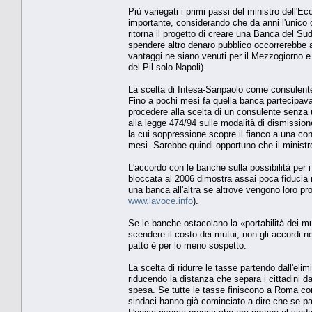
Più variegati i primi passi del ministro dell'E
importante, considerando che da anni l'unico o
ritorna il progetto di creare una Banca del Su
spendere altro denaro pubblico occorrerebbe a
vantaggi ne siano venuti per il Mezzogiorno e 
del Pil solo Napoli).
La scelta di Intesa-Sanpaolo come consulente 
Fino a pochi mesi fa quella banca partecipava al
procedere alla scelta di un consulente senza
alla legge 474/94 sulle modalità di dismissio
la cui soppressione scopre il fianco a una con
mesi. Sarebbe quindi opportuno che il ministr
L'accordo con le banche sulla possibilità per i 
bloccata al 2006 dimostra assai poca fiducia n
una banca all'altra se altrove vengono loro pr
www.lavoce.info
).
Se le banche ostacolano la «portabilità dei mu
scendere il costo dei mutui, non gli accordi n
patto è per lo meno sospetto.
La scelta di ridurre le tasse partendo dall'eli
riducendo la distanza che separa i cittadini dag
spesa. Se tutte le tasse finiscono a Roma come
sindaci hanno già cominciato a dire che se pa