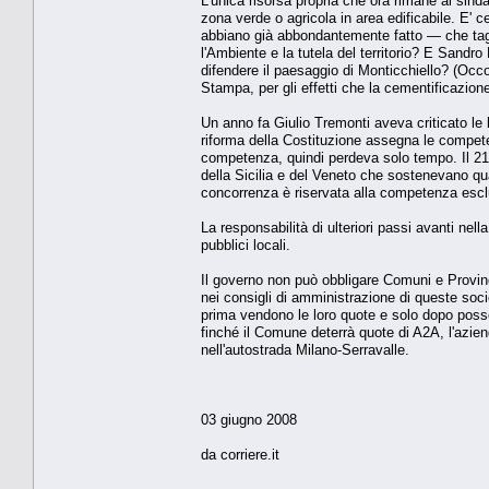
L'unica risorsa propria che ora rimane al sin
zona verde o agricola in area edificabile. E'
abbiano già abbondantemente fatto — che tag
l'Ambiente e la tutela del territorio? E Sandro 
difendere il paesaggio di Monticchiello? (Occorr
Stampa, per gli effetti che la cementificazione 
Un anno fa Giulio Tremonti aveva criticato le l
riforma della Costituzione assegna le compete
competenza, quindi perdeva solo tempo. Il 21 
della Sicilia e del Veneto che sostenevano qua
concorrenza è riservata alla competenza esclu
La responsabilità di ulteriori passi avanti nell
pubblici locali.
Il governo non può obbligare Comuni e Provinc
nei consigli di amministrazione di queste soc
prima vendono le loro quote e solo dopo posso
finché il Comune deterrà quote di A2A, l'azie
nell'autostrada Milano-Serravalle.
03 giugno 2008
da corriere.it