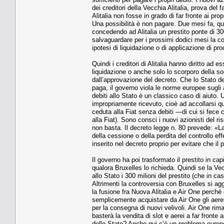
dei creditori della Vecchia Alitalia, prova d
Alitalia non fosse in grado di far fronte ai pro
Una possibilità è non pagare. Due mesi fa, qua
concedendo ad Alitalia un prestito ponte di 3
salvaguardare per i prossimi dodici mesi la con
ipotesi di liquidazione o di applicazione di pr
Quindi i creditori di Alitalia hanno diritto ad
liquidazione o anche solo lo scorporo della s
dall’approvazione del decreto. Che lo Stato de
paga, il governo viola le norme europee sugli 
debiti allo Stato è un classico caso di aiuto.
impropriamente ricevuto, cioè ad accollarsi 
ceduta alla Fiat senza debiti —di cui si fece c
alla Fiat). Sono consci i nuovi azionisti del 
non basta. Il decreto legge n. 80 prevede: «L
della cessione o della perdita del controllo e
inserito nel decreto proprio per evitare che il
Il governo ha poi trasformato il prestito in c
qualora Bruxelles lo richieda. Quindi se la Vec
allo Stato i 300 milioni del prestito (che in c
Altrimenti la controversia con Bruxelles si ag
la fusione fra Nuova Alitalia e Air One perché
semplicemente acquistare da Air One gli aerei, t
per la consegna di nuovi velivoli. Air One rima
basterà la vendita di slot e aerei a far fronte 
dello Stato? Anche qui c’è un problema europeo