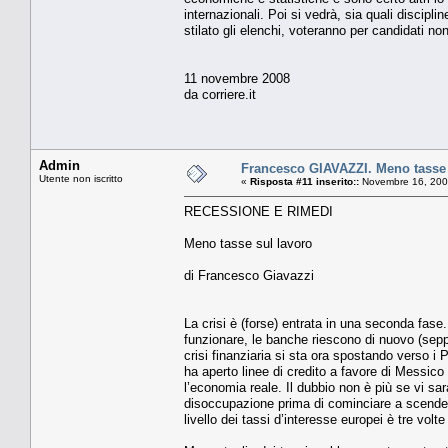
internazionali. Poi si vedrà, sia quali discipl
stilato gli elenchi, voteranno per candidati non
11 novembre 2008
da corriere.it
Admin
Francesco GIAVAZZI. Meno tasse 
Utente non iscritto
«
Risposta #11 inserito::
Novembre 16, 200
RECESSIONE E RIMEDI
Meno tasse sul lavoro
di Francesco Giavazzi
La crisi è (forse) entrata in una seconda fase
funzionare, le banche riescono di nuovo (seppur
crisi finanziaria si sta ora spostando verso i 
ha aperto linee di credito a favore di Messico 
l’economia reale. Il dubbio non è più se vi sa
disoccupazione prima di cominciare a scendere
livello dei tassi d’interesse europei è tre volte