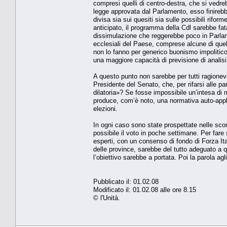
compresi quelli di centro-destra, che si vedreb
legge approvata dal Parlamento, esso finireb
divisa sia sui quesiti sia sulle possibili rifor
anticipato, il programma della Cdl sarebbe fa
dissimulazione che reggerebbe poco in Parlamen
ecclesiali del Paese, comprese alcune di quell
non lo fanno per generico buonismo impolitic
una maggiore capacità di previsione di analisi d
A questo punto non sarebbe per tutti ragionevo
Presidente del Senato, che, per rifarsi alle 
dilatoria»? Se fosse impossibile un’intesa d
produce, com’è noto, una normativa auto-applic
elezioni.
In ogni caso sono state prospettate nelle sco
possibile il voto in poche settimane. Per fare
esperti, con un consenso di fondo di Forza Ita
delle province, sarebbe del tutto adeguato a
l’obiettivo sarebbe a portata. Poi la parola agl
Pubblicato il: 01.02.08
Modificato il: 01.02.08 alle ore 8.15
© l'Unità.