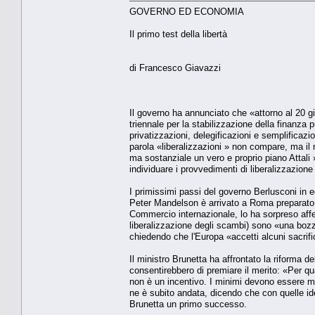
GOVERNO ED ECONOMIA
Il primo test della libertà
di Francesco Giavazzi
Il governo ha annunciato che «attorno al 20 g
triennale per la stabilizzazione della finanz
privatizzazioni, delegificazioni e semplificazion
parola «liberalizzazioni » non compare, ma il
ma sostanziale un vero e proprio piano Attali
individuare i provvedimenti di liberalizzazion
I primissimi passi del governo Berlusconi in 
Peter Mandelson è arrivato a Roma preparato a
Commercio internazionale, lo ha sorpreso affer
liberalizzazione degli scambi) sono «una bozz
chiedendo che l'Europa «accetti alcuni sacrific
Il ministro Brunetta ha affrontato la riforma
consentirebbero di premiare il merito: «Per qua
non è un incentivo. I minimi devono essere mo
ne è subito andata, dicendo che con quelle id
Brunetta un primo successo.