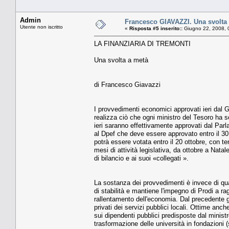
Admin
Francesco GIAVAZZI. Una svolta
Utente non iscritto
«
Risposta #5 inserito::
Giugno 22, 2008, 
LA FINANZIARIA DI TREMONTI
Una svolta a metà
di Francesco Giavazzi
I provvedimenti economici approvati ieri dal
realizza ciò che ogni ministro del Tesoro ha s
ieri saranno effettivamente approvati dal Par
al Dpef che deve essere approvato entro il 30
potrà essere votata entro il 20 ottobre, con 
mesi di attività legislativa, da ottobre a Nata
di bilancio e ai suoi «collegati ».
La sostanza dei provvedimenti è invece di qua
di stabilità e mantiene l'impegno di Prodi a ra
rallentamento dell'economia. Dal precedente gov
privati dei servizi pubblici locali. Ottime anch
sui dipendenti pubblici predisposte dal ministr
trasformazione delle università in fondazioni (s