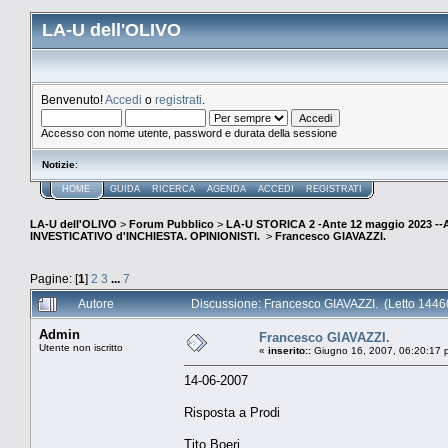
LA-U dell'OLIVO
Benvenuto!
Accedi
o
registrati
.
Accesso con nome utente, password e durata della sessione
Notizie
:
HOME
GUIDA
RICERCA
AGENDA
ACCEDI
REGISTRATI
LA-U dell'OLIVO
>
Forum Pubblico
>
LA-U STORICA 2 -Ante 12 maggio 2023 
INVESTICATIVO d'INCHIESTA. OPINIONISTI.
>
Francesco GIAVAZZI.
Pagine: [
1
]
2
3
...
7
Autore
Discussione: Francesco GIAVAZZI. (Letto 14460
Admin
Francesco GIAVAZZI.
Utente non iscritto
«
inserito::
Giugno 16, 2007, 06:20:17 
14-06-2007
Risposta a Prodi
Tito Boeri