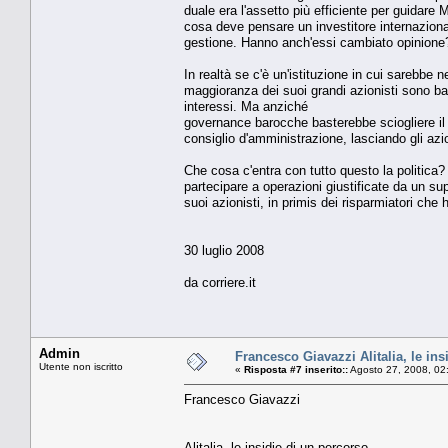
duale era l'assetto più efficiente per guidare 
cosa deve pensare un investitore internazional
gestione. Hanno anch'essi cambiato opinione
In realtà se c'è un'istituzione in cui sarebbe 
maggioranza dei suoi grandi azionisti sono ban
interessi. Ma anziché
governance barocche basterebbe sciogliere il c
consiglio d'amministrazione, lasciando gli azi
Che cosa c'entra con tutto questo la politic
partecipare a operazioni giustificate da un sup
suoi azionisti, in primis dei risparmiatori che
30 luglio 2008
da corriere.it
Admin
Francesco Giavazzi Alitalia, le ins
Utente non iscritto
«
Risposta #7 inserito::
Agosto 27, 2008, 02
Francesco Giavazzi
Alitalia, le insidie di un percorso