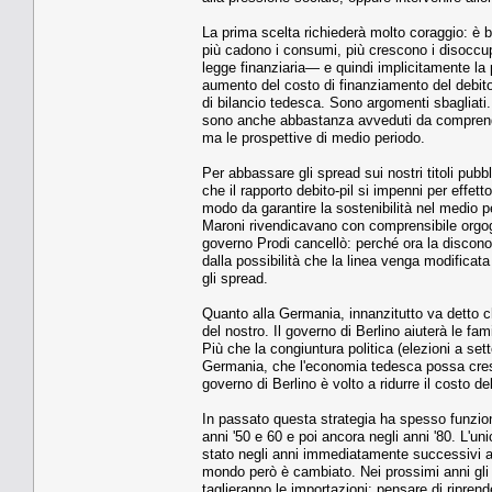
La prima scelta richiederà molto coraggio: è be
più cadono i consumi, più crescono i disoccupa
legge finanziaria— e quindi implicitamente l
aumento del costo di finanziamento del debito;
di bilancio tedesca. Sono argomenti sbagliati.
sono anche abbastanza avveduti da comprendere
ma le prospettive di medio periodo.
Per abbassare gli spread sui nostri titoli pubb
che il rapporto debito-pil si impenni per effett
modo da garantire la sostenibilità nel medio pe
Maroni rivendicavano con comprensibile orgogli
governo Prodi cancellò: perché ora la discono
dalla possibilità che la linea venga modificata 
gli spread.
Quanto alla Germania, innanzitutto va detto c
del nostro. Il governo di Berlino aiuterà le fa
Più che la congiuntura politica (elezioni a sett
Germania, che l'economia tedesca possa crescer
governo di Berlino è volto a ridurre il costo d
In passato questa strategia ha spesso funzion
anni '50 e 60 e poi ancora negli anni '80. L'u
stato negli anni immediatamente successivi al
mondo però è cambiato. Nei prossimi anni gli 
taglieranno le importazioni: pensare di ripren