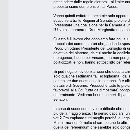
prescindere dalle regole elettorali, al limite 
proposte siano comprensibili al Paese.
Vanno quindi evitate scorciatoie solo apparen
scacchiera tra le Regioni al Senato, proibite 
(presentare una coalizione per la Camera e una
l’Ulivo alla camera e Ds e Margherita separati
Questo è il lavoro che dobbiamo fare noi, sul 
trappola dei commentatori che, andando spesso
Prodi, un ottimo Presidente del Consiglio di u
obiettiva del sistema, da cui anche la coalizi
eterogenee, buone per vincere, ma non per gover
politicizzati e non, hanno sottoscritto per re
Si può negare l’evidenza, cioè che questa cris
solo qualche settimana fa «ectoplasma» dai su
particolare due questioni alle personalità e a
e stabile di Governo. Pressoché tutte le proie
favorevoli alla Cdl (tutta da dimostrare) pongo
determinante. Vediamo bene i numeri. Il partito
senatori.
In caso di successo in voti è difficile che ne
più della maggioranza. Ha senso cacciarsi u
voti? Ora capiamo tutti meglio perché la Lega N
Marini, ma non è molto chiaro perché le altre 
quella del referendum che sarebbe solo congela