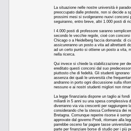
La situazione nelle nostre università è parado
preoccupato dalle proteste, non si decide a sp
prossimi mesi si svolgeranno nuovi concorsi pe
seguiranno, entro breve, altri 1.000 posti di ri
I 4.000 posti di professore saranno semplice
secondo le vecchie regole, cioè con concorsi f
Chicago o a Heidelberg faccia domanda: di cia
assicureranno un posto a vita ad altrettanti do
ad un certo punto si ottiene un posto a vita, 
nella ricerca.
Qui invece si chiede la stabilizzazione per de
ereditato questi concorsi dal suo predecessore
piuttosto che di fedeltà. Gli studenti ignoran
assenza dei quali le università che frequentano
andranno in porto ogni discussione sulla riform
nessuno e ai nostri studenti migliori non rimar
La legge finanziaria dispone un taglio ai fondi
miliardi in 5 anni su una spesa complessiva di c
diverranno via via crescenti per raggiungere la
considerando che la stessa Conferenza dei ret
Bretagna. Comunque reperire risorse è sempre 
approvate dal governo Prodi, ritornare alla legg
parrebbe osceno far pagare tasse universitarie 
parte per finanziare borse di studio per i più p