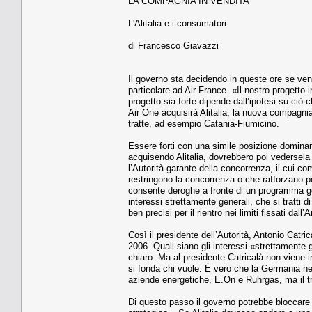
LA COMPAGNIA IN VENDITA
L'Alitalia e i consumatori
di Francesco Giavazzi
Il governo sta decidendo in queste ore se vende
particolare ad Air France. «Il nostro progetto i
progetto sia forte dipende dall’ipotesi su ciò c
Air One acquisirà Alitalia, la nuova compagnia
tratte, ad esempio Catania-Fiumicino.
Essere forti con una simile posizione dominant
acquisendo Alitalia, dovrebbero poi vedersela
l’Autorità garante della concorrenza, il cui c
restringono la concorrenza o che rafforzano pos
consente deroghe a fronte di un programma go
interessi strettamente generali, che si tratti
ben precisi per il rientro nei limiti fissati dall’A
Così il presidente dell’Autorità, Antonio Catri
2006. Quali siano gli interessi «strettamente
chiaro. Ma al presidente Catricalà non viene i
si fonda chi vuole. È vero che la Germania nel 
aziende energetiche, E.On e Ruhrgas, ma il tr
Di questo passo il governo potrebbe bloccare l