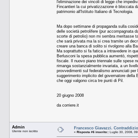
l'eliminazione dei vincoli di legge che imped
Fincantieri la cui privatizzazione è bloccata da
patrimonio all'Istituto Italiano di Tecnologia.
Ma dopo settimane di propaganda sulla cosiddet
delle società petrolifere (pur accompagnata da
scorte di petrolio) non mi sembra meritasse t
che sarà privata ma la si crea tramite un decre
creare una banca di solito si rivolgono alla Ba
Ma soprattutto si fa fatica a intravedere in q
Berlusconi la spesa pubblica aumentò, rispett
fiscale. Il nuovo piano triennale sulle spese 
rimanga sostanzialmente invariata, a un livello
provvedimenti sul federalismo annunciati per 
suggerimento implicito del governatore della Ba
che oggi valgono circa tre punti di Pil.
20 giugno 2008
da corriere.it
Admin
Francesco Giavazzi. Contraddizio
Utente non iscritto
«
Risposta #6 inserito::
Luglio 30, 2008, 09