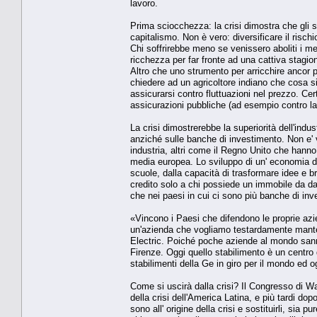
lavoro.
Prima sciocchezza: la crisi dimostra che gli st
capitalismo. Non è vero: diversificare il rischi
Chi soffrirebbe meno se venissero aboliti i mer
ricchezza per far fronte ad una cattiva stagion
Altro che uno strumento per arricchire ancor pi
chiedere ad un agricoltore indiano che cosa si
assicurarsi contro fluttuazioni nel prezzo. C
assicurazioni pubbliche (ad esempio contro la
La crisi dimostrerebbe la superiorità dell'indu
anziché sulle banche di investimento. Non e
industria, altri come il Regno Unito che hanno 
media europea. Lo sviluppo di un' economia di
scuole, dalla capacità di trasformare idee e b
credito solo a chi possiede un immobile da da
che nei paesi in cui ci sono più banche di i
«Vincono i Paesi che difendono le proprie azie
un'azienda che vogliamo testardamente mante
Electric. Poiché poche aziende al mondo sann
Firenze. Oggi quello stabilimento è un centro
stabilimenti della Ge in giro per il mondo ed o
Come si uscirà dalla crisi? Il Congresso di Was
della crisi dell'America Latina, e più tardi dopo
sono all' origine della crisi e sostituirli, sia 