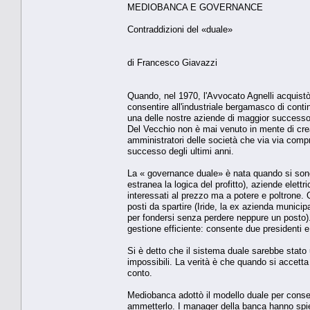
MEDIOBANCA E GOVERNANCE
Contraddizioni del «duale»
di Francesco Giavazzi
Quando, nel 1970, l'Avvocato Agnelli acquistò 
consentire all'industriale bergamasco di contin
una delle nostre aziende di maggior successo
Del Vecchio non è mai venuto in mente di crear
amministratori delle società che via via com
successo degli ultimi anni.
La « governance duale» è nata quando si sono 
estranea la logica del profitto), aziende elett
interessati al prezzo ma a potere e poltrone. 
posti da spartire (Iride, la ex azienda munici
per fondersi senza perdere neppure un posto).
gestione efficiente: consente due presidenti 
Si è detto che il sistema duale sarebbe stato 
impossibili. La verità è che quando si accetta c
conto.
Mediobanca adottò il modello duale per consent
ammetterlo. I manager della banca hanno spieg