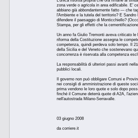
L'unica risorsa propria che ora rimane al sin
zona verde o agricola in area edificabile. E'
abbiano già abbondantemente fatto — che tag
l'Ambiente e la tutela del territorio? E Sandro 
difendere il paesaggio di Monticchiello? (Occorr
Stampa, per gli effetti che la cementificazione 
Un anno fa Giulio Tremonti aveva criticato le l
riforma della Costituzione assegna le compete
competenza, quindi perdeva solo tempo. Il 21 
della Sicilia e del Veneto che sostenevano qua
concorrenza è riservata alla competenza esclu
La responsabilità di ulteriori passi avanti nell
pubblici locali.
Il governo non può obbligare Comuni e Provinc
nei consigli di amministrazione di queste soc
prima vendono le loro quote e solo dopo posso
finché il Comune deterrà quote di A2A, l'azie
nell'autostrada Milano-Serravalle.
03 giugno 2008
da corriere.it