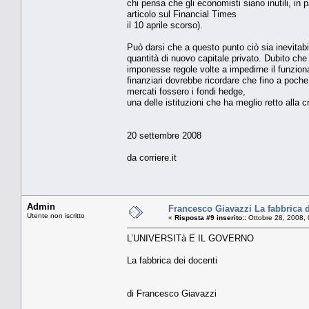
chi pensa che gli economisti siano inutili, in 
articolo sul Financial Times
il 10 aprile scorso).
Può darsi che a questo punto ciò sia inevitabil
quantità di nuovo capitale privato. Dubito che
imponesse regole volte a impedirne il funzionam
finanziari dovrebbe ricordare che fino a poche 
mercati fossero i fondi hedge,
una delle istituzioni che ha meglio retto alla cr
20 settembre 2008
da corriere.it
Admin
Francesco Giavazzi La fabbrica d
Utente non iscritto
«
Risposta #9 inserito::
Ottobre 28, 2008,
L’UNIVERSITà E IL GOVERNO
La fabbrica dei docenti
di Francesco Giavazzi