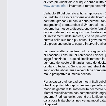
di vista previdenziale e dunque senza diritto
www.lavoce.info
, i lavoratori a tempo determi
L’articolo 19 del decreto anticrisi approvato 
del reddito in caso di sospensione dal lavoro 
contratti «precari» (e non lo sono perché i fo
integrazione) si tratterebbe di 24 euro al mes
governo ha messo a disposizione delle famigli
concentrata sui più bisognosi, non basterà per 
gli investimenti delle imprese, che se preve
entrerà nella sua fase più acuta, il governo avr
alla pressione sociale, oppure intervenire allo
La prima scelta richiederà molto coraggio: è be
più cadono i consumi, più crescono i disoccupa
legge finanziaria— e quindi implicitamente l
aumento del costo di finanziamento del debito;
di bilancio tedesca. Sono argomenti sbagliati.
sono anche abbastanza avveduti da comprendere
ma le prospettive di medio periodo.
Per abbassare gli spread sui nostri titoli pubb
che il rapporto debito-pil si impenni per effett
modo da garantire la sostenibilità nel medio pe
Maroni rivendicavano con comprensibile orgogli
governo Prodi cancellò: perché ora la discono
dalla possibilità che la linea venga modificata 
gli spread.