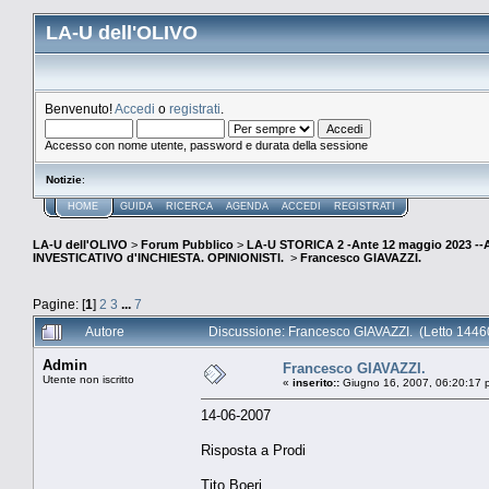
LA-U dell'OLIVO
Benvenuto!
Accedi
o
registrati
.
Accesso con nome utente, password e durata della sessione
Notizie
:
HOME
GUIDA
RICERCA
AGENDA
ACCEDI
REGISTRATI
LA-U dell'OLIVO
>
Forum Pubblico
>
LA-U STORICA 2 -Ante 12 maggio 2023 
INVESTICATIVO d'INCHIESTA. OPINIONISTI.
>
Francesco GIAVAZZI.
Pagine: [
1
]
2
3
...
7
Autore
Discussione: Francesco GIAVAZZI. (Letto 14460
Admin
Francesco GIAVAZZI.
Utente non iscritto
«
inserito::
Giugno 16, 2007, 06:20:17 
14-06-2007
Risposta a Prodi
Tito Boeri