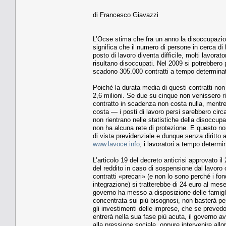
di Francesco Giavazzi
L’Ocse stima che fra un anno la disoccupazione
significa che il numero di persone in cerca d
posto di lavoro diventa difficile, molti lavora
risultano disoccupati. Nel 2009 si potrebbero 
scadono 305.000 contratti a tempo determinato
Poiché la durata media di questi contratti non
2,6 milioni. Se due su cinque non venissero r
contratto in scadenza non costa nulla, mentre
costa — i posti di lavoro persi sarebbero circ
non rientrano nelle statistiche della disoccu
non ha alcuna rete di protezione. E questo non
di vista previdenziale e dunque senza diritto
www.lavoce.info
, i lavoratori a tempo determi
L’articolo 19 del decreto anticrisi approvato 
del reddito in caso di sospensione dal lavoro 
contratti «precari» (e non lo sono perché i fo
integrazione) si tratterebbe di 24 euro al mes
governo ha messo a disposizione delle famigli
concentrata sui più bisognosi, non basterà per 
gli investimenti delle imprese, che se preve
entrerà nella sua fase più acuta, il governo avr
alla pressione sociale, oppure intervenire allo