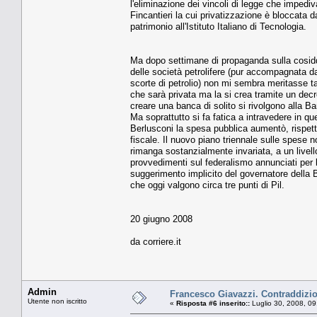
l'eliminazione dei vincoli di legge che imped
Fincantieri la cui privatizzazione è bloccata da
patrimonio all'Istituto Italiano di Tecnologia.
Ma dopo settimane di propaganda sulla cosiddet
delle società petrolifere (pur accompagnata da
scorte di petrolio) non mi sembra meritasse t
che sarà privata ma la si crea tramite un decre
creare una banca di solito si rivolgono alla Ba
Ma soprattutto si fa fatica a intravedere in q
Berlusconi la spesa pubblica aumentò, rispett
fiscale. Il nuovo piano triennale sulle spese 
rimanga sostanzialmente invariata, a un livello
provvedimenti sul federalismo annunciati per 
suggerimento implicito del governatore della Ba
che oggi valgono circa tre punti di Pil.
20 giugno 2008
da corriere.it
Admin
Francesco Giavazzi. Contraddizio
Utente non iscritto
«
Risposta #6 inserito::
Luglio 30, 2008, 09