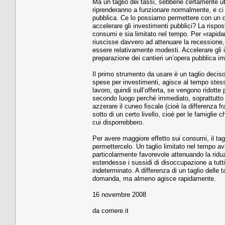
Ma un taglio dei tassi, sebbene certamente uti
riprenderanno a funzionare normalmente, e ci 
pubblica. Ce lo possiamo permettere con un de
accelerare gli investimenti pubblici? La risp
consumi e sia limitato nel tempo. Per «rapid
riuscisse davvero ad attenuare la recessione, 
essere relativamente modesti. Accelerare gli
preparazione dei cantieri un’opera pubblica im
Il primo strumento da usare è un taglio deciso
spese per investimenti, agisce al tempo stess
lavoro, quindi sull’offerta, se vengono ridotte 
secondo luogo perché immediato, soprattutto s
azzerare il cuneo fiscale (cioè la differenza fra
sotto di un certo livello, cioè per le famiglie 
cui disporrebbero.
Per avere maggiore effetto sui consumi, il t
permettercelo. Un taglio limitato nel tempo av
particolarmente favorevole attenuando la riduzi
estendesse i sussidi di disoccupazione a tutti
indeterminato. A differenza di un taglio delle 
domanda, ma almeno agisce rapidamente.
16 novembre 2008
da corriere.it