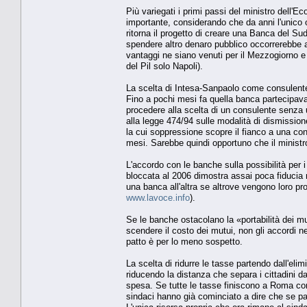
Più variegati i primi passi del ministro dell'E
importante, considerando che da anni l'unico o
ritorna il progetto di creare una Banca del Su
spendere altro denaro pubblico occorrerebbe a
vantaggi ne siano venuti per il Mezzogiorno e 
del Pil solo Napoli).
La scelta di Intesa-Sanpaolo come consulente 
Fino a pochi mesi fa quella banca partecipava al
procedere alla scelta di un consulente senza
alla legge 474/94 sulle modalità di dismissio
la cui soppressione scopre il fianco a una con
mesi. Sarebbe quindi opportuno che il ministr
L'accordo con le banche sulla possibilità per i 
bloccata al 2006 dimostra assai poca fiducia n
una banca all'altra se altrove vengono loro pr
www.lavoce.info
).
Se le banche ostacolano la «portabilità dei mu
scendere il costo dei mutui, non gli accordi n
patto è per lo meno sospetto.
La scelta di ridurre le tasse partendo dall'eli
riducendo la distanza che separa i cittadini dag
spesa. Se tutte le tasse finiscono a Roma come
sindaci hanno già cominciato a dire che se pa