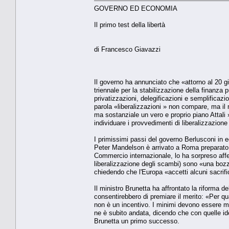
GOVERNO ED ECONOMIA
Il primo test della libertà
di Francesco Giavazzi
Il governo ha annunciato che «attorno al 20 g
triennale per la stabilizzazione della finanz
privatizzazioni, delegificazioni e semplificazion
parola «liberalizzazioni » non compare, ma il
ma sostanziale un vero e proprio piano Attali
individuare i provvedimenti di liberalizzazion
I primissimi passi del governo Berlusconi in 
Peter Mandelson è arrivato a Roma preparato a
Commercio internazionale, lo ha sorpreso affer
liberalizzazione degli scambi) sono «una bozz
chiedendo che l'Europa «accetti alcuni sacrific
Il ministro Brunetta ha affrontato la riforma
consentirebbero di premiare il merito: «Per qua
non è un incentivo. I minimi devono essere mo
ne è subito andata, dicendo che con quelle id
Brunetta un primo successo.