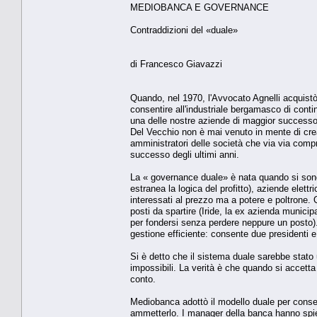
MEDIOBANCA E GOVERNANCE
Contraddizioni del «duale»
di Francesco Giavazzi
Quando, nel 1970, l'Avvocato Agnelli acquistò 
consentire all'industriale bergamasco di contin
una delle nostre aziende di maggior successo
Del Vecchio non è mai venuto in mente di crear
amministratori delle società che via via com
successo degli ultimi anni.
La « governance duale» è nata quando si sono 
estranea la logica del profitto), aziende elett
interessati al prezzo ma a potere e poltrone. 
posti da spartire (Iride, la ex azienda munici
per fondersi senza perdere neppure un posto).
gestione efficiente: consente due presidenti 
Si è detto che il sistema duale sarebbe stato 
impossibili. La verità è che quando si accetta c
conto.
Mediobanca adottò il modello duale per consent
ammetterlo. I manager della banca hanno spieg