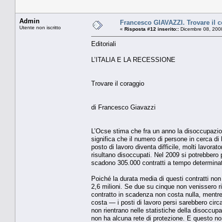
Admin
Francesco GIAVAZZI. Trovare il 
Utente non iscritto
«
Risposta #12 inserito::
Dicembre 08, 200
Editoriali
L’ITALIA E LA RECESSIONE
Trovare il coraggio
di Francesco Giavazzi
L’Ocse stima che fra un anno la disoccupazione
significa che il numero di persone in cerca d
posto di lavoro diventa difficile, molti lavora
risultano disoccupati. Nel 2009 si potrebbero 
scadono 305.000 contratti a tempo determinato
Poiché la durata media di questi contratti non
2,6 milioni. Se due su cinque non venissero r
contratto in scadenza non costa nulla, mentre
costa — i posti di lavoro persi sarebbero circ
non rientrano nelle statistiche della disoccu
non ha alcuna rete di protezione. E questo non