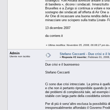
strategico. «Se Alitalia dovesse andare a un
di bandiera », dicono i sindacati. Innanzitutto
Bruxelles e a Zurigo si continua a volare e no
sostegno dei sindacati all’offerta di Air One
Air One di incassare una buona rendita della q
minacciare uno sciopero sulla tratta Linate- F
13 dicembre 2007
da corriere.it
«
Ultima modifica: Novembre 05, 2008, 06:08:27 pm da
Admin
Stefano Ceccanti - Due crisi e il
Utente non iscritto
«
Risposta #2 inserito::
Febbraio 01, 2008,
Due crisi e il buonsenso
Stefano Ceccanti
Ci sono due crisi intrecciate. La prima è quel
e che non è pertanto riproponibile quando (e
dei problemi di complessità tale, ad esempio i
stabile con larga parte della cosiddetta sinistr
Per di più è senz’altro esclusa la possibilità
irresponsabilmente affondato il Governo Prod