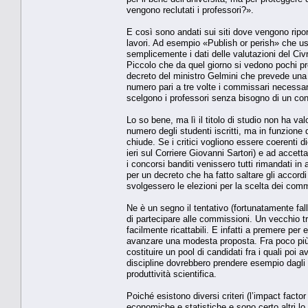
vengono reclutati i professori?».
E così sono andati sui siti dove vengono riport
lavori. Ad esempio «Publish or perish» che usa
semplicemente i dati delle valutazioni del Civ
Piccolo che da quel giorno si vedono pochi pro
decreto del ministro Gelmini che prevede una 
numero pari a tre volte i commissari necessari
scelgono i professori senza bisogno di un co
Lo so bene, ma lì il titolo di studio non ha va
numero degli studenti iscritti, ma in funzione d
chiude. Se i critici vogliono essere coerenti d
ieri sul Corriere Giovanni Sartori) e ad accet
i concorsi banditi venissero tutti rimandati in 
per un decreto che ha fatto saltare gli accordi
svolgessero le elezioni per la scelta dei comm
Ne è un segno il tentativo (fortunatamente fall
di partecipare alle commissioni. Un vecchio tr
facilmente ricattabili. E infatti a premere per e
avanzare una modesta proposta. Fra poco più d
costituire un pool di candidati fra i quali poi 
discipline dovrebbero prendere esempio dagli st
produttività scientifica.
Poiché esistono diversi criteri (l’impact factor
economiche e statistiche e sono certo altri lo