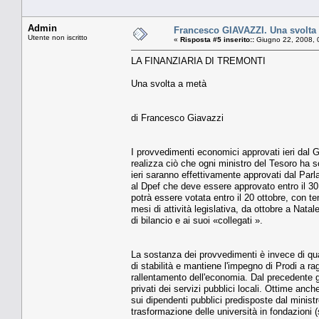
Admin
Francesco GIAVAZZI. Una svolta
Utente non iscritto
«
Risposta #5 inserito::
Giugno 22, 2008, 
LA FINANZIARIA DI TREMONTI
Una svolta a metà
di Francesco Giavazzi
I provvedimenti economici approvati ieri dal
realizza ciò che ogni ministro del Tesoro ha s
ieri saranno effettivamente approvati dal Par
al Dpef che deve essere approvato entro il 30
potrà essere votata entro il 20 ottobre, con 
mesi di attività legislativa, da ottobre a Nata
di bilancio e ai suoi «collegati ».
La sostanza dei provvedimenti è invece di qua
di stabilità e mantiene l'impegno di Prodi a ra
rallentamento dell'economia. Dal precedente gov
privati dei servizi pubblici locali. Ottime anch
sui dipendenti pubblici predisposte dal ministr
trasformazione delle università in fondazioni (s