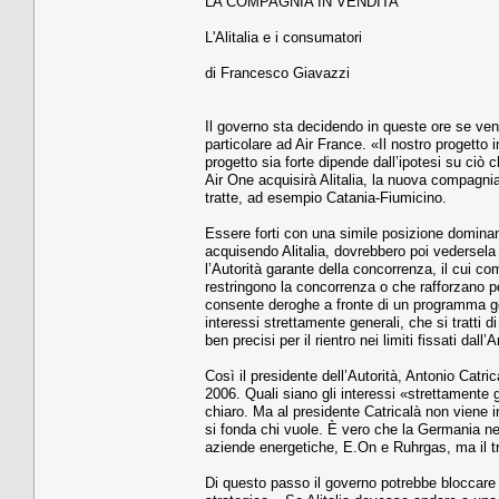
LA COMPAGNIA IN VENDITA
L'Alitalia e i consumatori
di Francesco Giavazzi
Il governo sta decidendo in queste ore se vende
particolare ad Air France. «Il nostro progetto i
progetto sia forte dipende dall’ipotesi su ciò c
Air One acquisirà Alitalia, la nuova compagnia
tratte, ad esempio Catania-Fiumicino.
Essere forti con una simile posizione dominant
acquisendo Alitalia, dovrebbero poi vedersela
l’Autorità garante della concorrenza, il cui c
restringono la concorrenza o che rafforzano pos
consente deroghe a fronte di un programma go
interessi strettamente generali, che si tratti
ben precisi per il rientro nei limiti fissati dall’A
Così il presidente dell’Autorità, Antonio Catri
2006. Quali siano gli interessi «strettamente
chiaro. Ma al presidente Catricalà non viene i
si fonda chi vuole. È vero che la Germania nel 
aziende energetiche, E.On e Ruhrgas, ma il tr
Di questo passo il governo potrebbe bloccare l