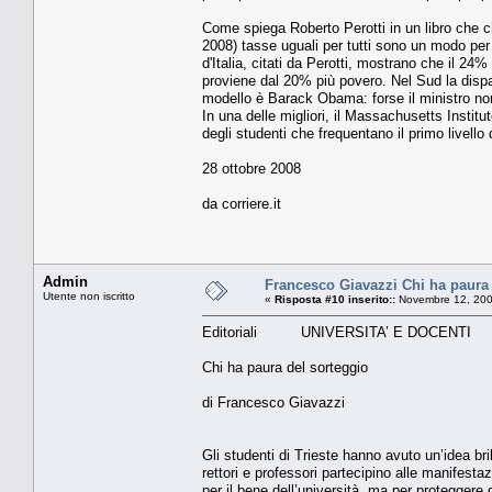
Come spiega Roberto Perotti in un libro che ch
2008) tasse uguali per tutti sono un modo per tr
d'Italia, citati da Perotti, mostrano che il 24%
proviene dal 20% più povero. Nel Sud la dispa
modello è Barack Obama: forse il ministro non
In una delle migliori, il Massachusetts Instit
degli studenti che frequentano il primo livello 
28 ottobre 2008
da corriere.it
Admin
Francesco Giavazzi Chi ha paura 
Utente non iscritto
«
Risposta #10 inserito::
Novembre 12, 200
Editoriali UNIVERSITA’ E DOCENTI
Chi ha paura del sorteggio
di Francesco Giavazzi
Gli studenti di Trieste hanno avuto un’idea bri
rettori e professori partecipino alle manifest
per il bene dell’università, ma per proteggere