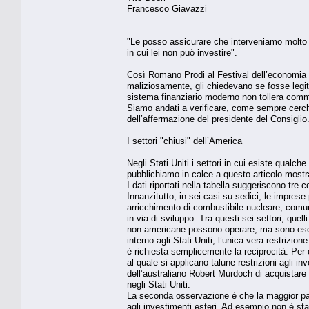
Francesco Giavazzi
"Le posso assicurare che interveniamo molto m
in cui lei non può investire".
Così Romano Prodi al Festival dell’economia 
maliziosamente, gli chiedevano se fosse legitt
sistema finanziario moderno non tollera commis
Siamo andati a verificare, come sempre cerchiam
dell’affermazione del presidente del Consiglio
I settori "chiusi" dell’America
Negli Stati Uniti i settori in cui esiste qualch
pubblichiamo in calce a questo articolo mostra 
I dati riportati nella tabella suggeriscono tre 
Innanzitutto, in sei casi su sedici, le imprese 
arricchimento di combustibile nucleare, comuni
in via di sviluppo. Tra questi sei settori, quel
non americane possono operare, ma sono escluse
interno agli Stati Uniti, l’unica vera restrizion
è richiesta semplicemente la reciprocità. Per
al quale si applicano talune restrizioni agli i
dell’australiano Robert Murdoch di acquistare 
negli Stati Uniti.
La seconda osservazione è che la maggior parte
agli investimenti esteri. Ad esempio non è st