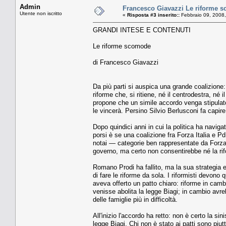
Admin
Francesco Giavazzi Le riforme 
Utente non iscritto
«
Risposta #3 inserito::
Febbraio 09, 2008,
GRANDI INTESE E CONTENUTI
Le riforme scomode
di Francesco Giavazzi
Da più parti si auspica una grande coalizione:
riforme che, si ritiene, né il centrodestra, né 
propone che un simile accordo venga stipulato
le vincerà. Persino Silvio Berlusconi fa capir
Dopo quindici anni in cui la politica ha navig
porsi è se una coalizione fra Forza Italia e P
notai — categorie ben rappresentate da Forza I
governo, ma certo non consentirebbe né la rif
Romano Prodi ha fallito, ma la sua strategia e
di fare le riforme da sola. I riformisti devono qu
aveva offerto un patto chiaro: riforme in camb
venisse abolita la legge Biagi; in cambio avre
delle famiglie più in difficoltà.
All'inizio l'accordo ha retto: non è certo la s
legge Biagi. Chi non è stato ai patti sono piutt