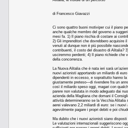
di Francesco Giavazzi
Ci sono quattro buoni motiviper cui il piano p
anche qualche membro del governo a suggerire 
mesi fa. 1) Il piano rischia di costare ai contri
2) Gli imprenditori che dovrebbero acquisire il
venuti al dunque non è più possibile nasconder
contribuenti, il costo del disastro di Alitali
usciremmo perdenti; 4) Il piano richiede che v
della concorrenza.
La Nuova Alitalia che è nata ieri sarà un’azie
nuovi azionisti apportando un miliardo di euro
dipendenti in eccesso, e soprattutto hanno la
giustamente preteso—di rivendere fra un anno
così il miliardo speso oggi, magari con qualc
parere non valutata in modo adeguato dai nuovi 
azienda della Magliana che domani il Consiglio 
attività determineranno se la Vecchia Alitalia 
aerei valevano 2,2 miliardi di euro: se i nuovi
agevolmente pagare i propri debiti e poi chiud
Ma dubito che i nuovi azionisti siano disposti
Le valutazioni internazionali suggeriscono og
sufficienti per pagare i propri debiti. I nuovi 