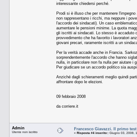
interessante chiedersi perché.
Prodi si è illuso che per mantenere l'impegno 
non rappresentano i ricchi, ma neppure i pover
l'accordo dei sindacati). Un caso emblematico è
aumentare le pensioni minime. La quota maggior
gli iscritti ai sindacati. Lo stesso è accadut
provvedimento che ha favorito i lavoratori anz
giovani precari, raramente iscritti a un sindac
Per la verità accade anche in Francia. Sarkoz
sorprendentemente l'accordo che hanno siglat
nulla, in particolare non fa nulla per aiutare i 
Per giudicare se un accordo politico sia auspi
Anziché dagli schieramenti meglio quindi parti
affrontare dopo le elezioni.
09 febbraio 2008
da corriere.it
Admin
Francesco Giavazzi. Il primo test 
Utente non iscritto
«
Risposta #4 inserito::
Giugno 03, 2008, 