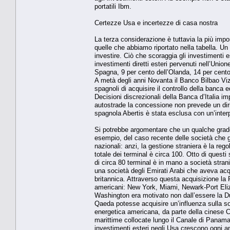
portatili Ibm.
Certezze Usa e incertezze di casa nostra
La terza considerazione è tuttavia la più imp
quelle che abbiamo riportato nella tabella. U
investire. Ciò che scoraggia gli investimenti est
investimenti diretti esteri pervenuti nell’Uni
Spagna, 9 per cento dell’Olanda, 14 per cento
A metà degli anni Novanta il Banco Bilbao Vizc
spagnoli di acquisire il controllo della banca
Decisioni discrezionali della Banca d’Italia im
autostrade la concessione non prevede un dirit
spagnola Abertis è stata esclusa con un’inter
Si potrebbe argomentare che un qualche grado 
esempio, del caso recente delle società che ges
nazionali: anzi, la gestione straniera è la reg
totale dei terminal è circa 100. Otto di questi
di circa 80 terminal è in mano a società stran
una società degli Emirati Arabi che aveva a
britannica. Attraverso questa acquisizione la 
americani: New York, Miami, Newark-Port Eliz
Washington era motivato non dall’essere la Du
Qaeda potesse acquisire un’influenza sulla soci
energetica americana, da parte della cinese C
marittime collocate lungo il Canale di Panama.
investimenti esteri negli Usa crescono ogni an