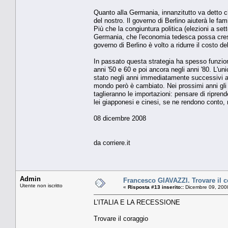
Quanto alla Germania, innanzitutto va detto c
del nostro. Il governo di Berlino aiuterà le fa
Più che la congiuntura politica (elezioni a sett
Germania, che l'economia tedesca possa crescer
governo di Berlino è volto a ridurre il costo d
In passato questa strategia ha spesso funzion
anni '50 e 60 e poi ancora negli anni '80. L'u
stato negli anni immediatamente successivi al
mondo però è cambiato. Nei prossimi anni gli 
taglieranno le importazioni: pensare di ripren
lei giapponesi e cinesi, se ne rendono conto, m
08 dicembre 2008
da corriere.it
Admin
Francesco GIAVAZZI. Trovare il 
Utente non iscritto
«
Risposta #13 inserito::
Dicembre 09, 200
L’ITALIA E LA RECESSIONE
Trovare il coraggio