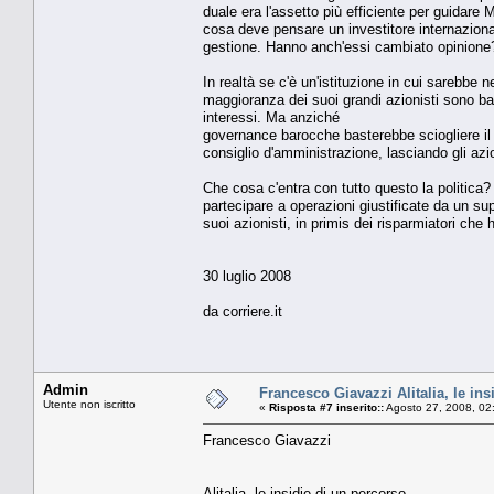
duale era l'assetto più efficiente per guidare 
cosa deve pensare un investitore internazional
gestione. Hanno anch'essi cambiato opinione
In realtà se c'è un'istituzione in cui sarebbe 
maggioranza dei suoi grandi azionisti sono ban
interessi. Ma anziché
governance barocche basterebbe sciogliere il c
consiglio d'amministrazione, lasciando gli azi
Che cosa c'entra con tutto questo la politic
partecipare a operazioni giustificate da un sup
suoi azionisti, in primis dei risparmiatori che
30 luglio 2008
da corriere.it
Admin
Francesco Giavazzi Alitalia, le ins
Utente non iscritto
«
Risposta #7 inserito::
Agosto 27, 2008, 02
Francesco Giavazzi
Alitalia, le insidie di un percorso