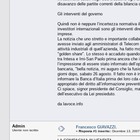
disavanzo delle partite correnti della bilanci
Gli interventi del governo
Quindi non è neppure l’incertezza normativa il 
investitori internazionali sono gli interventi 
imprese.
La notizia che uno stretto e importante collab
avesse inviato agli amministratori di Telecom I
attività industriali di quell’azienda, ha fatto 
"golden share". Lo stesso è accaduto quando il
tra Intesa e Imi-San Paolo prima ancora che 
l’impressione di essere stato informato dell’o
bancaria, "bella notizia, mi auguro che la fusi
giorni dopo, sabato 26 agosto. Il fatto non è i
informare la Banca d’Italia prima dei loro cda 
appropriato del diritto all’informazione prevent
Ci spiace, signor presidente del Consiglio, ma 
dell’esecutivo da Lei presieduto.
da lavoce.info
Admin
Francesco GIAVAZZI.
Utente non iscritto
«
Risposta #1 inserito::
Dicembre 13, 2007