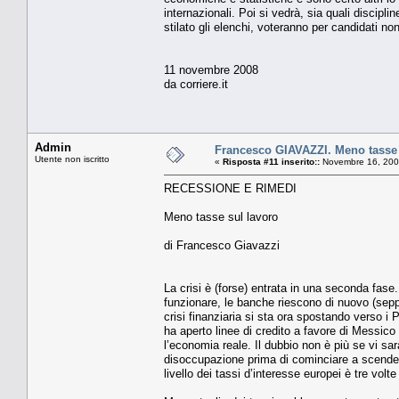
internazionali. Poi si vedrà, sia quali discipl
stilato gli elenchi, voteranno per candidati non
11 novembre 2008
da corriere.it
Admin
Francesco GIAVAZZI. Meno tasse 
Utente non iscritto
«
Risposta #11 inserito::
Novembre 16, 200
RECESSIONE E RIMEDI
Meno tasse sul lavoro
di Francesco Giavazzi
La crisi è (forse) entrata in una seconda fase
funzionare, le banche riescono di nuovo (seppur
crisi finanziaria si sta ora spostando verso i 
ha aperto linee di credito a favore di Messico 
l’economia reale. Il dubbio non è più se vi sa
disoccupazione prima di cominciare a scendere
livello dei tassi d’interesse europei è tre volte