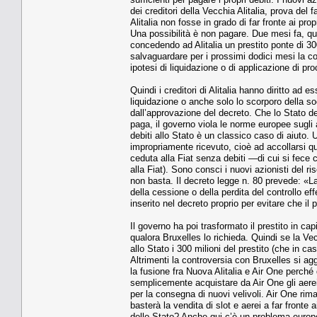
dei creditori della Vecchia Alitalia, prova d
Alitalia non fosse in grado di far fronte ai pro
Una possibilità è non pagare. Due mesi fa, qua
concedendo ad Alitalia un prestito ponte di 3
salvaguardare per i prossimi dodici mesi la con
ipotesi di liquidazione o di applicazione di pr
Quindi i creditori di Alitalia hanno diritto ad
liquidazione o anche solo lo scorporo della s
dall’approvazione del decreto. Che lo Stato de
paga, il governo viola le norme europee sugli 
debiti allo Stato è un classico caso di aiuto.
impropriamente ricevuto, cioè ad accollarsi 
ceduta alla Fiat senza debiti —di cui si fece c
alla Fiat). Sono consci i nuovi azionisti del 
non basta. Il decreto legge n. 80 prevede: «L
della cessione o della perdita del controllo e
inserito nel decreto proprio per evitare che il
Il governo ha poi trasformato il prestito in c
qualora Bruxelles lo richieda. Quindi se la Vec
allo Stato i 300 milioni del prestito (che in c
Altrimenti la controversia con Bruxelles si ag
la fusione fra Nuova Alitalia e Air One perché
semplicemente acquistare da Air One gli aerei, t
per la consegna di nuovi velivoli. Air One rima
basterà la vendita di slot e aerei a far fronte 
dello Stato? Anche qui c’è un problema europeo