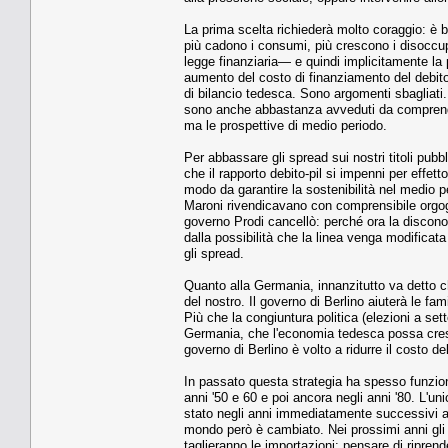
La prima scelta richiederà molto coraggio: è be
più cadono i consumi, più crescono i disoccupa
legge finanziaria— e quindi implicitamente l
aumento del costo di finanziamento del debito;
di bilancio tedesca. Sono argomenti sbagliati.
sono anche abbastanza avveduti da comprendere
ma le prospettive di medio periodo.
Per abbassare gli spread sui nostri titoli pubb
che il rapporto debito-pil si impenni per effett
modo da garantire la sostenibilità nel medio pe
Maroni rivendicavano con comprensibile orgogli
governo Prodi cancellò: perché ora la discono
dalla possibilità che la linea venga modificata 
gli spread.
Quanto alla Germania, innanzitutto va detto c
del nostro. Il governo di Berlino aiuterà le fa
Più che la congiuntura politica (elezioni a sett
Germania, che l'economia tedesca possa crescer
governo di Berlino è volto a ridurre il costo d
In passato questa strategia ha spesso funzion
anni '50 e 60 e poi ancora negli anni '80. L'u
stato negli anni immediatamente successivi al
mondo però è cambiato. Nei prossimi anni gli 
taglieranno le importazioni: pensare di ripren