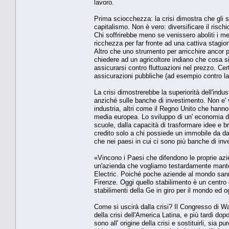
lavoro.
Prima sciocchezza: la crisi dimostra che gli st
capitalismo. Non è vero: diversificare il rischi
Chi soffrirebbe meno se venissero aboliti i mer
ricchezza per far fronte ad una cattiva stagion
Altro che uno strumento per arricchire ancor pi
chiedere ad un agricoltore indiano che cosa si
assicurarsi contro fluttuazioni nel prezzo. C
assicurazioni pubbliche (ad esempio contro la
La crisi dimostrerebbe la superiorità dell'indu
anziché sulle banche di investimento. Non e
industria, altri come il Regno Unito che hanno 
media europea. Lo sviluppo di un' economia di
scuole, dalla capacità di trasformare idee e b
credito solo a chi possiede un immobile da da
che nei paesi in cui ci sono più banche di i
«Vincono i Paesi che difendono le proprie azie
un'azienda che vogliamo testardamente mante
Electric. Poiché poche aziende al mondo sann
Firenze. Oggi quello stabilimento è un centro
stabilimenti della Ge in giro per il mondo ed o
Come si uscirà dalla crisi? Il Congresso di Was
della crisi dell'America Latina, e più tardi dopo
sono all' origine della crisi e sostituirli, sia 