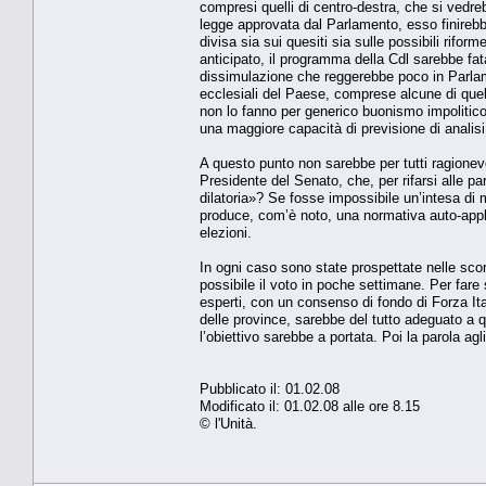
compresi quelli di centro-destra, che si vedreb
legge approvata dal Parlamento, esso finireb
divisa sia sui quesiti sia sulle possibili rifor
anticipato, il programma della Cdl sarebbe fa
dissimulazione che reggerebbe poco in Parlamen
ecclesiali del Paese, comprese alcune di quell
non lo fanno per generico buonismo impolitic
una maggiore capacità di previsione di analisi d
A questo punto non sarebbe per tutti ragionevo
Presidente del Senato, che, per rifarsi alle 
dilatoria»? Se fosse impossibile un’intesa d
produce, com’è noto, una normativa auto-applic
elezioni.
In ogni caso sono state prospettate nelle sco
possibile il voto in poche settimane. Per fare
esperti, con un consenso di fondo di Forza Ita
delle province, sarebbe del tutto adeguato a
l’obiettivo sarebbe a portata. Poi la parola agl
Pubblicato il: 01.02.08
Modificato il: 01.02.08 alle ore 8.15
© l'Unità.