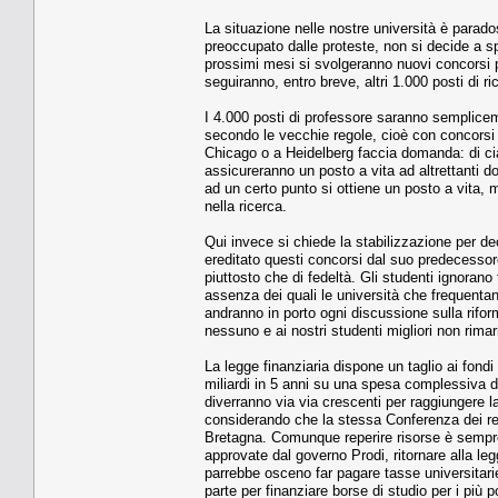
La situazione nelle nostre università è parado
preoccupato dalle proteste, non si decide a sp
prossimi mesi si svolgeranno nuovi concorsi pe
seguiranno, entro breve, altri 1.000 posti di ri
I 4.000 posti di professore saranno semplice
secondo le vecchie regole, cioè con concorsi f
Chicago o a Heidelberg faccia domanda: di cia
assicureranno un posto a vita ad altrettanti do
ad un certo punto si ottiene un posto a vita, 
nella ricerca.
Qui invece si chiede la stabilizzazione per de
ereditato questi concorsi dal suo predecessore
piuttosto che di fedeltà. Gli studenti ignoran
assenza dei quali le università che frequentano
andranno in porto ogni discussione sulla riform
nessuno e ai nostri studenti migliori non rimar
La legge finanziaria dispone un taglio ai fondi
miliardi in 5 anni su una spesa complessiva di c
diverranno via via crescenti per raggiungere la
considerando che la stessa Conferenza dei ret
Bretagna. Comunque reperire risorse è sempre 
approvate dal governo Prodi, ritornare alla legg
parrebbe osceno far pagare tasse universitarie 
parte per finanziare borse di studio per i più p