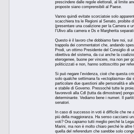
prescindere dalle regole elettorali, al limite 
proposte siano comprensibili al Paese.
Vanno quindi evitate scorciatoie solo apparen
scacchiera tra le Regioni al Senato, proibite 
(presentare una coalizione per la Camera e una
l’Ulivo alla camera e Ds e Margherita separati
Questo è il lavoro che dobbiamo fare noi, sul 
trappola dei commentatori che, andando spesso
Prodi, un ottimo Presidente del Consiglio di u
obiettiva del sistema, da cui anche la coalizi
eterogenee, buone per vincere, ma non per gover
politicizzati e non, hanno sottoscritto per re
Si può negare l’evidenza, cioè che questa cris
solo qualche settimana fa «ectoplasma» dai su
particolare due questioni alle personalità e a
e stabile di Governo. Pressoché tutte le proie
favorevoli alla Cdl (tutta da dimostrare) pongo
determinante. Vediamo bene i numeri. Il partito
senatori.
In caso di successo in voti è difficile che ne
più della maggioranza. Ha senso cacciarsi u
voti? Ora capiamo tutti meglio perché la Lega N
Marini, ma non è molto chiaro perché le altre 
quella del referendum che sarebbe solo congela