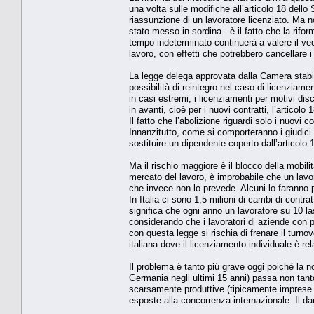
una volta sulle modifiche all’articolo 18 dello
riassunzione di un lavoratore licenziato. Ma n
stato messo in sordina - è il fatto che la rifo
tempo indeterminato continuerà a valere il ve
lavoro, con effetti che potrebbero cancellare i 
La legge delega approvata dalla Camera stabil
possibilità di reintegro nel caso di licenziamen
in casi estremi, i licenziamenti per motivi dis
in avanti, cioè per i nuovi contratti, l’articolo
Il fatto che l’abolizione riguardi solo i nuovi c
Innanzitutto, come si comporteranno i giudici
sostituire un dipendente coperto dall’articolo
Ma il rischio maggiore è il blocco della mobil
mercato del lavoro, è improbabile che un lavor
che invece non lo prevede. Alcuni lo faranno 
In Italia ci sono 1,5 milioni di cambi di contra
significa che ogni anno un lavoratore su 10 la
considerando che i lavoratori di aziende con pi
con questa legge si rischia di frenare il turnove
italiana dove il licenziamento individuale è re
Il problema è tanto più grave oggi poiché la no
Germania negli ultimi 15 anni) passa non tanto
scarsamente produttive (tipicamente imprese di
esposte alla concorrenza internazionale. Il da