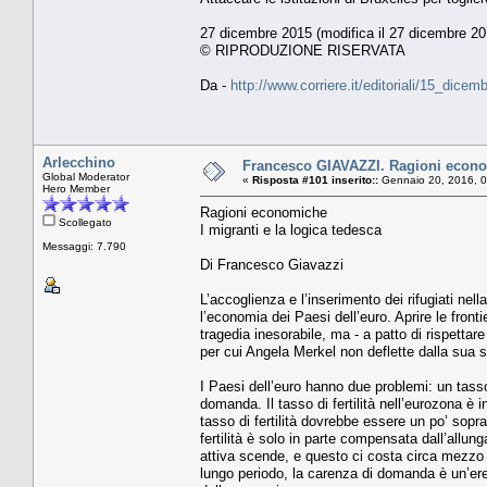
27 dicembre 2015 (modifica il 27 dicembre 20
© RIPRODUZIONE RISERVATA
Da -
http://www.corriere.it/editoriali/15_di
Arlecchino
Francesco GIAVAZZI. Ragioni econom
Global Moderator
«
Risposta #101 inserito::
Gennaio 20, 2016, 0
Hero Member
Ragioni economiche
Scollegato
I migranti e la logica tedesca
Messaggi: 7.790
Di Francesco Giavazzi
L’accoglienza e l’inserimento dei rifugiati nell
l’economia dei Paesi dell’euro. Aprire le front
tragedia inesorabile, ma - a patto di rispettar
per cui Angela Merkel non deflette dalla sua sc
I Paesi dell’euro hanno due problemi: un tasso
domanda. Il tasso di fertilità nell’eurozona è 
tasso di fertilità dovrebbe essere un po’ sopr
fertilità è solo in parte compensata dall’allu
attiva scende, e questo ci costa circa mezzo 
lungo periodo, la carenza di domanda è un’ered