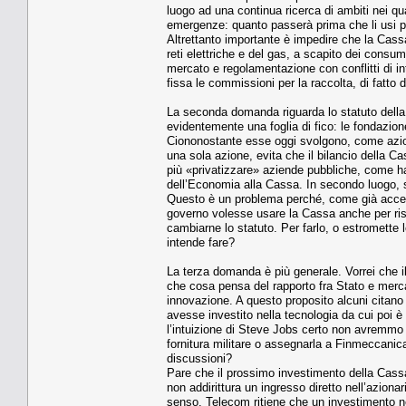
luogo ad una continua ricerca di ambiti nei qu
emergenze: quanto passerà prima che li usi 
Altrettanto importante è impedire che la Cassa
reti elettriche e del gas, a scapito dei consum
mercato e regolamentazione con conflitti di i
fissa le commissioni per la raccolta, di fatto
La seconda domanda riguarda lo statuto della Ca
evidentemente una foglia di fico: le fondazion
Ciononostante esse oggi svolgono, come azioni
una sola azione, evita che il bilancio della C
più «privatizzare» aziende pubbliche, come h
dell’Economia alla Cassa. In secondo luogo, s
Questo è un problema perché, come già accenna
governo volesse usare la Cassa anche per risol
cambiarne lo statuto. Per farlo, o estromette 
intende fare?
La terza domanda è più generale. Vorrei che i
che cosa pensa del rapporto fra Stato e merc
innovazione. A questo proposito alcuni citano
avesse investito nella tecnologia da cui poi è
l’intuizione di Steve Jobs certo non avremmo l
fornitura militare o assegnarla a Finmeccanic
discussioni?
Pare che il prossimo investimento della Cassa
non addirittura un ingresso diretto nell’aziona
senso. Telecom ritiene che un investimento n