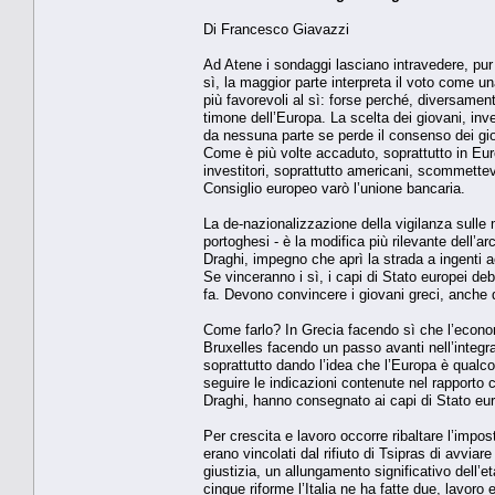
Di Francesco Giavazzi
Ad Atene i sondaggi lasciano intravedere, pur 
sì, la maggior parte interpreta il voto come un
più favorevoli al sì: forse perché, diversamen
timone dell’Europa. La scelta dei giovani, in
da nessuna parte se perde il consenso dei gi
Come è più volte accaduto, soprattutto in Eur
investitori, soprattutto americani, scommettev
Consiglio europeo varò l’unione bancaria.
La de-nazionalizzazione della vigilanza sulle m
portoghesi - è la modifica più rilevante dell’a
Draghi, impegno che aprì la strada a ingenti a
Se vinceranno i sì, i capi di Stato europei de
fa. Devono convincere i giovani greci, anche q
Come farlo? In Grecia facendo sì che l’economi
Bruxelles facendo un passo avanti nell’integr
soprattutto dando l’idea che l’Europa è qualco
seguire le indicazioni contenute nel rapporto
Draghi, hanno consegnato ai capi di Stato euro
Per crescita e lavoro occorre ribaltare l’impos
erano vincolati dal rifiuto di Tsipras di avvia
giustizia, un allungamento significativo dell’
cinque riforme l’Italia ne ha fatte due, lavoro