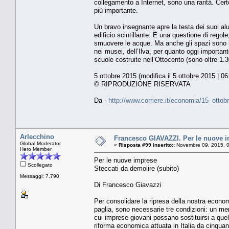
collegamento a Internet, sono una rarità. Cert
più importante.
Un bravo insegnante apre la testa dei suoi al
edificio scintillante. È una questione di rego
smuovere le acque. Ma anche gli spazi sono im
nei musei, dell’Ilva, per quanto oggi important
scuole costruite nell’Ottocento (sono oltre 1.30
5 ottobre 2015 (modifica il 5 ottobre 2015 | 06
© RIPRODUZIONE RISERVATA
Da -
http://www.corriere.it/economia/15_ott
Arlecchino
Francesco GIAVAZZI. Per le nuove im
Global Moderator
«
Risposta #99 inserito::
Novembre 09, 2015, 0
Hero Member
Per le nuove imprese
Scollegato
Steccati da demolire (subito)
Messaggi: 7.790
Di Francesco Giavazzi
Per consolidare la ripresa della nostra econom
paglia, sono necessarie tre condizioni: un mer
cui imprese giovani possano sostituirsi a quel
riforma economica attuata in Italia da cinquan