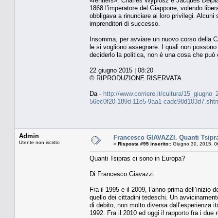
«rentiers». Charles Wyplosz e Jacques Delpla 
1868 l’imperatore del Giappone, volendo liber
obbligava a rinunciare ai loro privilegi. Alcuni
imprenditori di successo.
Insomma, per avviare un nuovo corso della Cas
le si vogliono assegnare. I quali non possono 
deciderlo la politica, non è una cosa che può 
22 giugno 2015 | 08:20
© RIPRODUZIONE RISERVATA
Da -
http://www.corriere.it/cultura/15_giugno
56ec0f20-189d-11e5-9aa1-cadc98d103d7.sht
Admin
Francesco GIAVAZZI. Quanti Tsipr
Utente non iscritto
«
Risposta #95 inserito::
Giugno 30, 2015, 0
Quanti Tsipras ci sono in Europa?
Di Francesco Giavazzi
Fra il 1995 e il 2009, l’anno prima dell’inizio d
quello dei cittadini tedeschi. Un avvicinament
di debito, non molto diversa dall’esperienza it
1992. Fra il 2010 ed oggi il rapporto fra i due 