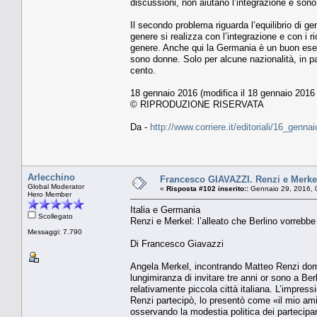
discussioni, non aiutano l’integrazione e sono
Il secondo problema riguarda l’equilibrio di ge
genere si realizza con l’integrazione e con i r
genere. Anche qui la Germania è un buon esempi
sono donne. Solo per alcune nazionalità, in part
cento.
18 gennaio 2016 (modifica il 18 gennaio 2016 
© RIPRODUZIONE RISERVATA
Da -
http://www.corriere.it/editoriali/16_gen
Arlecchino
Francesco GIAVAZZI. Renzi e Merkel:
Global Moderator
«
Risposta #102 inserito::
Gennaio 29, 2016, 
Hero Member
Italia e Germania
Scollegato
Renzi e Merkel: l’alleato che Berlino vorrebbe
Messaggi: 7.790
Di Francesco Giavazzi
Angela Merkel, incontrando Matteo Renzi doman
lungimiranza di invitare tre anni or sono a Ber
relativamente piccola città italiana. L’impres
Renzi partecipò, lo presentò come «il mio am
osservando la modestia politica dei partecipa