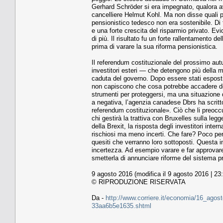
Gerhard Schröder si era impegnato, qualora av
cancelliere Helmut Kohl. Ma non disse quali p
pensionistico tedesco non era sostenibile. Di 
e una forte crescita del risparmio privato. Ev
di più. Il risultato fu un forte rallentamento 
prima di varare la sua riforma pensionistica.
Il referendum costituzionale del prossimo aut
investitori esteri — che detengono più della 
caduta del governo. Dopo essere stati esposti 
non capiscono che cosa potrebbe accadere dopo
strumenti per proteggersi, ma una situazione d
a negativa, l’agenzia canadese Dbrs ha scritto 
referendum costituzionale». Ciò che li preocc
chi gestirà la trattiva con Bruxelles sulla le
della Brexit, la risposta degli investitori inter
rischiosi ma meno incerti. Che fare? Poco per i
quesiti che verranno loro sottoposti. Questa i
incertezza. Ad esempio varare e far approvare
smetterla di annunciare riforme del sistema pr
9 agosto 2016 (modifica il 9 agosto 2016 | 23
© RIPRODUZIONE RISERVATA
Da -
http://www.corriere.it/economia/16_agost
33aa6b5e1635.shtml