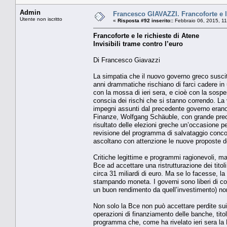
Admin
Francesco GIAVAZZI. Francoforte e le 
Utente non iscritto
«
Risposta #92 inserito::
Febbraio 06, 2015, 1
Francoforte e le richieste di Atene
Invisibili trame contro l’euro
Di Francesco Giavazzi
La simpatia che il nuovo governo greco suscit
anni drammatiche rischiano di farci cadere in 
con la mossa di ieri sera, e cioè con la sosp
conscia dei rischi che si stanno correndo. La v
impegni assunti dal precedente governo erano 
Finanze, Wolfgang Schäuble, con grande preo
risultato delle elezioni greche un’occasione pe
revisione del programma di salvataggio conco
ascoltano con attenzione le nuove proposte del
Critiche legittime e programmi ragionevoli, m
Bce ad accettare una ristrutturazione dei tit
circa 31 miliardi di euro. Ma se lo facesse, la
stampando moneta. I governi sono liberi di co
un buon rendimento da quell’investimento) non
Non solo la Bce non può accettare perdite sui
operazioni di finanziamento delle banche, tit
programma che, come ha rivelato ieri sera la 