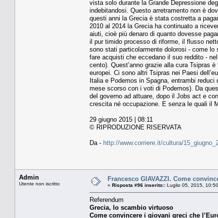
vista solo durante la Grande Depressione degli
indebitandosi. Questo arretramento non è dovu
questi anni la Grecia è stata costretta a pa
2010 al 2014 la Grecia ha continuato a riceve
aiuti, cioè più denaro di quanto dovesse paga
il pur timido processo di riforme, il flusso ne
sono stati particolarmente dolorosi - come lo 
fare acquisti che eccedano il suo reddito - n
cento). Quest’anno grazie alla cura Tsipras è 
europei. Ci sono altri Tsipras nei Paesi dell’
Italia e Podemos in Spagna, entrambi reduci da s
mese scorso con i voti di Podemos). Da questa
del governo ad attuare, dopo il Jobs act e co
crescita né occupazione. E senza le quali il M
29 giugno 2015 | 08:11
© RIPRODUZIONE RISERVATA
Da -
http://www.corriere.it/cultura/15_giugno
Admin
Francesco GIAVAZZI. Come convincere
Utente non iscritto
«
Risposta #96 inserito::
Luglio 05, 2015, 10:5
Referendum
Grecia, lo scambio virtuoso
Come convincere i giovani greci che l’Eur