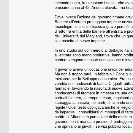
secondo punto, la pressione fiscale, che avev
prossimo anno al 43. Ancora elevata, ma final
Dove invece l’azione del governo rimane grave
Barriere all’entrata proteggono imprese anzian
tecnologie. È un’insufficienza grave perché la
diretto fra entità delle barriere all’entrata e p
dell’Università del Maryland, trova che un quar
alla nascita di nuove imprese.
In uno studio sul commercio al dettaglio itali
all’entrata sono meno produttive, hanno profit
barriere vengono rimosse occupazione e inve
Il governo aveva un’occasione unica per ridurre
Ma non è troppo tardi. In febbraio il Consigl
ministero per lo Sviluppo economico. Era un o
vendita dei medicinali di fascia C (quelli utili
farmacie, favorendo la nascita di nuove attivi
conducente) di ritornare in rimessa tra una chi
portuali fossero, al tempo stesso, regolatori de
scoraggia la nascita, nei porti, di aziende di
regole? Quel testo obbligava anche le Regioni 
da impedire il consolidarsi di monopoli di fatto
partito di Alfano e in particolare della ministra
governo con il mandato preciso di proteggere 
che aprivano ai privati i servizi pubblici locali