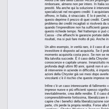
Allora che fare della Cassa? Alcuni propongono 
rimborsare, almeno non per intero. In Italia s
prestiti. Ma anche qui la soluzione è interveni
specializzati nel recupero crediti: li acquista
offrono, in Italia, è stracciato. E lo è perché,
questo deprime il prezzo di quei crediti. Camb
problema dei crediti incagliati si risolverà da
quando l’imprenditore non ha sufficienti gara
questo richiede tempo. Nel frattempo si può c
Cassa - che affianchi le garanzie portate dal
risultati, ma si può fare molto di più. Anche in
Un altro esempio, in verità raro, è il caso di
investitore è disposto ad acquisirla. Se il pr
momento acquisirla costa poco. Se non se ne 
Ma talvolta succede. È il caso della Chrysler
conoscenze e capitale umano. Innanzitutto n
profonda degli ultimi 80 anni, quindi non è un
di intervenire in aziende in difficoltà, è imp
azioni della Chrysler già sei mesi dopo averl
vincolanti c’è il rischio che queste imprese r
Infine c’è un caso interessante di fallimento «
imprese nuove e più efficienti spesso signific
inevitabilmente, crea delle rendite. È il caso 
comprensibilmente fortissima, liberalizzare è 
capire che i benefici della liberalizzazione 
parte, chi perde la propria rendita. Forse alla