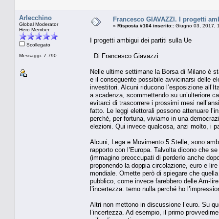
Arlecchino
Francesco GIAVAZZI. I progetti ambi
Global Moderator
«
Risposta #104 inserito::
Giugno 03, 2017, 
Hero Member
I progetti ambigui dei partiti sulla Ue
Scollegato
Di Francesco Giavazzi
Messaggi: 7.790
Nelle ultime settimane la Borsa di Milano è st
e il conseguente possibile avvicinarsi delle e
investitori. Alcuni riducono l’esposizione all’
a scadenza, scommettendo su un’ulteriore cadu
evitarci di trascorrere i prossimi mesi nell’ans
fatto. Le leggi elettorali possono attenuare l’in
perché, per fortuna, viviamo in una democrazi
elezioni. Qui invece qualcosa, anzi molto, i pa
Alcuni, Lega e Movimento 5 Stelle, sono ambi
rapporto con l’Europa. Talvolta dicono che se
(immagino preoccupati di perderlo anche dopo a
proponendo la doppia circolazione, euro e lire
mondiale. Omette però di spiegare che quella
pubblico, come invece farebbero delle Am-lire 
l’incertezza: temo nulla perché ho l’impressi
Altri non mettono in discussione l’euro. Su que
l’incertezza. Ad esempio, il primo provvedimen