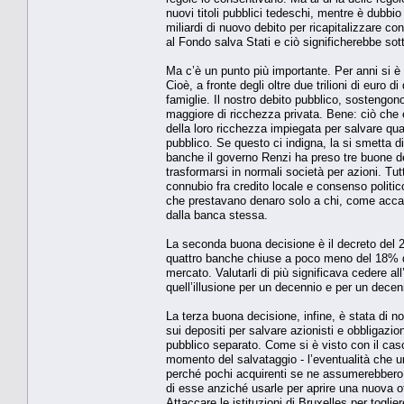
nuovi titoli pubblici tedeschi, mentre è dubbi
miliardi di nuovo debito per ricapitalizzare 
al Fondo salva Stati e ciò significherebbe sotto
Ma c’è un punto più importante. Per anni si è 
Cioè, a fronte degli oltre due trilioni di euro d
famiglie. Il nostro debito pubblico, sostengo
maggiore di ricchezza privata. Bene: ciò che 
della loro ricchezza impiegata per salvare qu
pubblico. Se questo ci indigna, la si smetta di
banche il governo Renzi ha preso tre buone dec
trasformarsi in normali società per azioni. T
connubio fra credito locale e consenso politi
che prestavano denaro solo a chi, come accad
dalla banca stessa.
La seconda buona decisione è il decreto del 22 
quattro banche chiuse a poco meno del 18% de
mercato. Valutarli di più significava cedere all
quell’illusione per un decennio e per un dece
La terza buona decisione, infine, è stata di no
sui depositi per salvare azionisti e obbligazio
pubblico separato. Come si è visto con il caso 
momento del salvataggio - l’eventualità che un
perché pochi acquirenti se ne assumerebbero i
di esse anziché usarle per aprire una nuova 
Attaccare le istituzioni di Bruxelles per togl