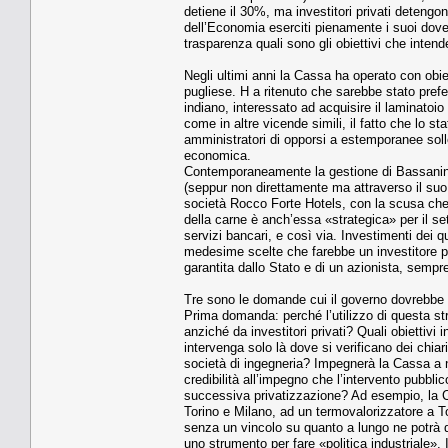
detiene il 30%, ma investitori privati detengon
dell’Economia eserciti pienamente i suoi dover
trasparenza quali sono gli obiettivi che inten
Negli ultimi anni la Cassa ha operato con obiet
pugliese. H a ritenuto che sarebbe stato prefer
indiano, interessato ad acquisire il laminatoi
come in altre vicende simili, il fatto che lo st
amministratori di opporsi a estemporanee solle
economica.
Contemporaneamente la gestione di Bassanini 
(seppur non direttamente ma attraverso il suo F
società Rocco Forte Hotels, con la scusa che g
della carne è anch’essa «strategica» per il set
servizi bancari, e così via. Investimenti dei 
medesime scelte che farebbe un investitore p
garantita dallo Stato e di un azionista, sempr
Tre sono le domande cui il governo dovrebbe 
Prima domanda: perché l’utilizzo di questa str
anziché da investitori privati? Quali obiettiv
intervenga solo là dove si verificano dei chiar
società di ingegneria? Impegnerà la Cassa a no
credibilità all’impegno che l’intervento pubbli
successiva privatizzazione? Ad esempio, la Cas
Torino e Milano, ad un termovalorizzatore a To
senza un vincolo su quanto a lungo ne potrà 
uno strumento per fare «politica industriale». 