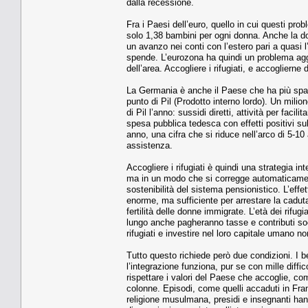
dalla recessione.
Fra i Paesi dell’euro, quello in cui questi pro
solo 1,38 bambini per ogni donna. Anche la d
un avanzo nei conti con l’estero pari a quasi 
spende. L’eurozona ha quindi un problema aggre
dell’area. Accogliere i rifugiati, e accogliern
La Germania è anche il Paese che ha più spazio
punto di Pil (Prodotto interno lordo). Un milio
di Pil l’anno: sussidi diretti, attività per faci
spesa pubblica tedesca con effetti positivi sul
anno, una cifra che si riduce nell’arco di 5-1
assistenza.
Accogliere i rifugiati è quindi una strategia i
ma in un modo che si corregge automaticamente
sostenibilità del sistema pensionistico. L’effe
enorme, ma sufficiente per arrestare la caduta
fertilità delle donne immigrate. L’età dei rifu
lungo anche pagheranno tasse e contributi soci
rifugiati e investire nel loro capitale umano n
Tutto questo richiede però due condizioni. I ben
l’integrazione funziona, pur se con mille diffi
rispettare i valori del Paese che accoglie, co
colonne. Episodi, come quelli accaduti in Franc
religione musulmana, presidi e insegnanti han