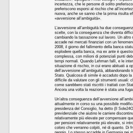
incertezza, che le persone di solito preferisc
preferiscono esporsi al rischio che all’incert
nuova, anche se sanno che la prima risulta e
«avversione all’ambiguità».
L’avversione all’ambiguità ha due conseguenze.
scelte, con la conseguenza che diventa diffici
cambiando la tassazione sul lavoro. Un altro m
accade nei mercati finanziari con un fenomen
2008, il giorno del fallimento della banca sta
esplodere quella banca, ma ex ante è questione
complessa, con milioni di potenziali punti debo
tempi normali. Quando Lehman fallì, e le inter
situazione di rischio, in cui erano abituati a 
dell’avversione all’ambiguità, abbandonando tutti
Stato. Qualcosa di simile è accaduto dopo la Br
difficile da valutare con gli strumenti usuali
come sarebbero stati riscritti i trattati con St
Ancora una volta la reazione è stata una fuga d
Un’altra conseguenza dell’avversione all’ambig
attualmente in corso su una possibile modific
presidenza del Consiglio, ha detto (Il Sole24O
previdenziale che aiutino le carriere discontinu
relativamente più elevate per compensare que
per pensioni relativamente più elevate, si in
coloro che verranno colpiti, né di quanto. Di 
peggio. Lo stesso accadde in Germania nei me