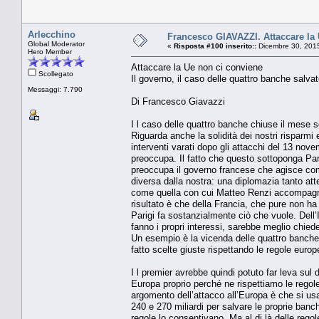
Arlecchino
Francesco GIAVAZZI. Attaccare la
Global Moderator
«
Risposta #100 inserito::
Dicembre 30, 2015
Hero Member
Attaccare la Ue non ci conviene
Scollegato
Il governo, il caso delle quattro banche salva
Messaggi: 7.790
Di Francesco Giavazzi
I l caso delle quattro banche chiuse il mese sc
Riguarda anche la solidità dei nostri risparmi e
interventi varati dopo gli attacchi del 13 nov
preoccupa. Il fatto che questo sottoponga Par
preoccupa il governo francese che agisce come
diversa dalla nostra: una diplomazia tanto att
come quella con cui Matteo Renzi accompagnò il
risultato è che della Francia, che pure non ha 
Parigi fa sostanzialmente ciò che vuole. Dell’
fanno i propri interessi, sarebbe meglio chiede
Un esempio è la vicenda delle quattro banche
fatto scelte giuste rispettando le regole europ
I l premier avrebbe quindi potuto far leva sul
Europa proprio perché ne rispettiamo le regol
argomento dell’attacco all’Europa è che si u
240 e 270 miliardi per salvare le proprie banch
regole lo consentivano. Ma al di là delle regole