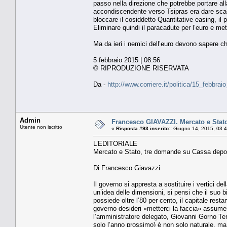
passo nella direzione che potrebbe portare alla
accondiscendente verso Tsipras era dare scacc
bloccare il cosiddetto Quantitative easing, il 
Eliminare quindi il paracadute per l’euro e mett
Ma da ieri i nemici dell’euro devono sapere ch
5 febbraio 2015 | 08:56
© RIPRODUZIONE RISERVATA
Da -
http://www.corriere.it/politica/15_febb
Admin
Francesco GIAVAZZI. Mercato e Stato
Utente non iscritto
«
Risposta #93 inserito::
Giugno 14, 2015, 03:
L’EDITORIALE
Mercato e Stato, tre domande su Cassa deposi
Di Francesco Giavazzi
Il governo si appresta a sostituire i vertici del
un’idea delle dimensioni, si pensi che il suo 
possiede oltre l’80 per cento, il capitale res
governo desideri «metterci la faccia» assumen
l’amministratore delegato, Giovanni Gorno Te
solo l’anno prossimo) è non solo naturale, ma 