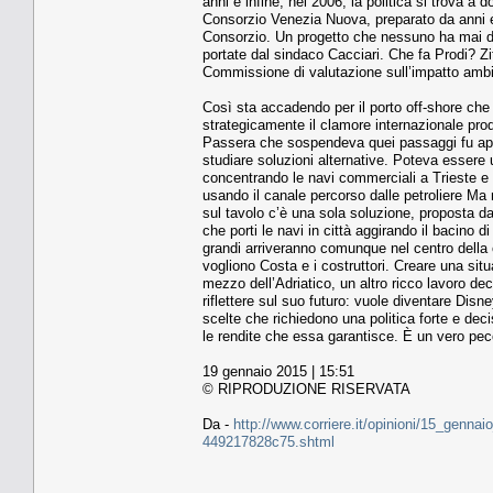
anni e infine, nel 2006, la politica si trova a
Consorzio Venezia Nuova, preparato da anni e c
Consorzio. Un progetto che nessuno ha mai di
portate dal sindaco Cacciari. Che fa Prodi? Zitt
Commissione di valutazione sull’impatto ambie
Così sta accadendo per il porto off-shore che 
strategicamente il clamore internazionale prod
Passera che sospendeva quei passaggi fu appr
studiare soluzioni alternative. Poteva essere u
concentrando le navi commerciali a Trieste e
usando il canale percorso dalle petroliere Ma 
sul tavolo c’è una sola soluzione, proposta d
che porti le navi in città aggirando il bacin
grandi arriveranno comunque nel centro della c
vogliono Costa e i costruttori. Creare una situ
mezzo dell’Adriatico, un altro ricco lavoro 
riflettere sul suo futuro: vuole diventare Dis
scelte che richiedono una politica forte e decis
le rendite che essa garantisce. È un vero pecc
19 gennaio 2015 | 15:51
© RIPRODUZIONE RISERVATA
Da -
http://www.corriere.it/opinioni/15_genna
449217828c75.shtml