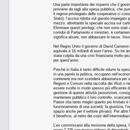
Una parte importante dei risparmi che il gove
proviene da tagli alla spesa pubblica, che pur
il regime privilegiato delle cooperative ci cost
Stato); l’accisa ridotta sul gasolio impiegato p
mezzo; altrettanto la speciale accisa sul carbu
Eliminare questi privilegi, che non sono stati a
corridoi di Parlamento e ministeri, è certamen
significa alzare, non abbassare le tasse. Inso
Nel Regno Unito il governo di David Cameron fra
equivale a 16 miliardi di euro l’anno. Su tre 
stata colpita da una crisi finanziaria molto più 
per quest’anno.
Perché in Italia è tanto difficile ridurre la 
in una parola la politica, occupano nell’econo
contenere ma non scenderà abbastanza per abb
Regioni e Comuni nella raccolta dei rifiuti o n
essere svolte in modo spesso più efficiente da 
gestione di queste attività (assunzioni, consig
mantenere pubblico il loro controllo, scaricand
Paese stia tanto meglio quanto più limitato è 
funzionamento di una società: la giustizia, l’o
spazio anche per il settore privato). Per altre
il beneficio, al netto dei costi dell’intermedia
L’ex commissario alla revisione della spesa, C
erano 7.726 con mezzo milione di dipendenti.