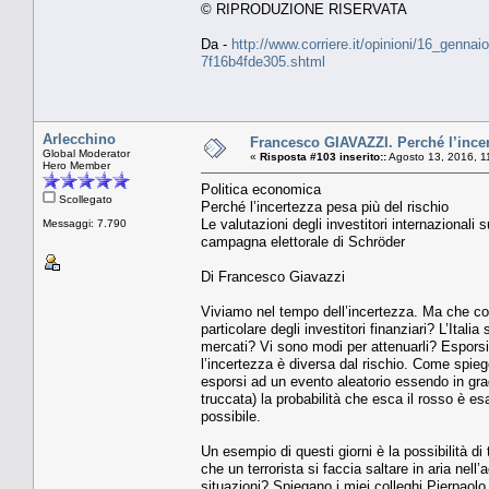
© RIPRODUZIONE RISERVATA
Da -
http://www.corriere.it/opinioni/16_gennai
7f16b4fde305.shtml
Arlecchino
Francesco GIAVAZZI. Perché l’incer
Global Moderator
«
Risposta #103 inserito::
Agosto 13, 2016, 1
Hero Member
Politica economica
Scollegato
Perché l’incertezza pesa più del rischio
Le valutazioni degli investitori internazionali 
Messaggi: 7.790
campagna elettorale di Schröder
Di Francesco Giavazzi
Viviamo nel tempo dell’incertezza. Ma che cos
particolare degli investitori finanziari? L’Itali
mercati? Vi sono modi per attenuarli? Esporsi 
l’incertezza è diversa dal rischio. Come spie
esporsi ad un evento aleatorio essendo in grado
truccata) la probabilità che esca il rosso è e
possibile.
Un esempio di questi giorni è la possibilità di
che un terrorista si faccia saltare in aria ne
situazioni? Spiegano i miei colleghi Pierpaol