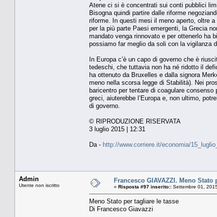
Atene ci si è concentrati sui conti pubblici l
Bisogna quindi partire dalle riforme negoziando 
riforme. In questi mesi il meno aperto, oltre a
per la più parte Paesi emergenti, la Grecia n
mandato venga rinnovato e per ottenerlo ha b
possiamo far meglio da soli con la vigilanza
In Europa c’è un capo di governo che è riuscito
tedeschi, che tuttavia non ha né ridotto il def
ha ottenuto da Bruxelles e dalla signora Merke
meno nella scorsa legge di Stabilità). Nei pro
baricentro per tentare di coagulare consenso 
greci, aiuterebbe l’Europa e, non ultimo, potr
di governo.
© RIPRODUZIONE RISERVATA
3 luglio 2015 | 12:31
Da -
http://www.corriere.it/economia/15_lug
Admin
Francesco GIAVAZZI. Meno Stato pe
Utente non iscritto
«
Risposta #97 inserito::
Settembre 01, 2015
Meno Stato per tagliare le tasse
Di Francesco Giavazzi