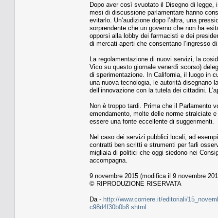
Dopo aver così svuotato il Disegno di legge, 
mesi di discussione parlamentare hanno consenti
evitarlo. Un’audizione dopo l’altra, una press
sorprendente che un governo che non ha esitato
opporsi alla lobby dei farmacisti e dei preside
di mercati aperti che consentano l’ingresso d
La regolamentazione di nuovi servizi, la cosi
Vico su questo giornale venerdì scorso) delega
di sperimentazione. In California, il luogo in
una nuova tecnologia, le autorità disegnano l
dell’innovazione con la tutela dei cittadini. L’a
Non è troppo tardi. Prima che il Parlamento vo
emendamento, molte delle norme stralciate e al
essere una fonte eccellente di suggerimenti.
Nel caso dei servizi pubblici locali, ad esempio
contratti ben scritti e strumenti per farli os
migliaia di politici che oggi siedono nei Consi
accompagna.
9 novembre 2015 (modifica il 9 novembre 2015
© RIPRODUZIONE RISERVATA
Da -
http://www.corriere.it/editoriali/15_no
c98d4f30b0b8.shtml