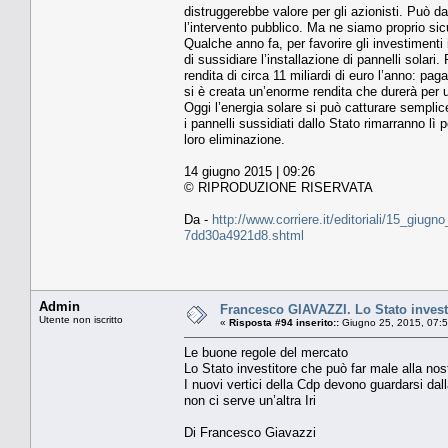
distruggerebbe valore per gli azionisti. Può da
l’intervento pubblico. Ma ne siamo proprio sic
Qualche anno fa, per favorire gli investimenti 
di sussidiare l’installazione di pannelli solari
rendita di circa 11 miliardi di euro l’anno: paga
si è creata un’enorme rendita che durerà per u
Oggi l’energia solare si può catturare sempli
i pannelli sussidiati dallo Stato rimarranno lì
loro eliminazione.
14 giugno 2015 | 09:26
© RIPRODUZIONE RISERVATA
Da -
http://www.corriere.it/editoriali/15_giu
7dd30a4921d8.shtml
Admin
Francesco GIAVAZZI. Lo Stato invest
Utente non iscritto
«
Risposta #94 inserito::
Giugno 25, 2015, 07:
Le buone regole del mercato
Lo Stato investitore che può far male alla no
I nuovi vertici della Cdp devono guardarsi dal
non ci serve un’altra Iri
Di Francesco Giavazzi