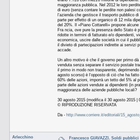
maggioranza pubblica. Nel 2012 le loro perdite
di euro (senza contare le perdite non palesi c
l’azienda che gestisce il trasporto pubblico di
parte per effetto di un organico di 12 mila dip
del 20%. Il «Piano Cottarelli» propone alcune 
Fra ncia, ove pure la presenza dello Stato è
ridotte in termini di fatturato e/o dipendenti, v
economica, uscire dalle società in cui il pub
il divieto di partecipazioni indirette ai serviz
accade.
Un altro motivo è che il governo per primo dà
venduta senza separare il servizio postale tr
il primo in modo non trasparente, deprimendo
agosto scorso) è l’opposto di ciò che ha fatt
60% delle azioni, imporrà un tetto del 5% al po
parte delle azioni vendute ai dipendenti (in p
maggioranza delle aziende pubbliche locali?
30 agosto 2015 (modifica il 30 agosto 2015 | 
© RIPRODUZIONE RISERVATA
Da -
http://www.corriere.it/editoriali/15_ag
Arlecchino
Francesco GIAVAZZI. Soldi pubblici 