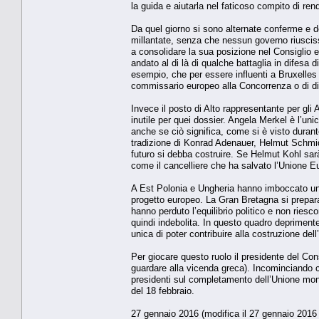
la guida e aiutarla nel faticoso compito di rend
Da quel giorno si sono alternate conferme e d
millantate, senza che nessun governo riuscis
a consolidare la sua posizione nel Consiglio 
andato al di là di qualche battaglia in difesa d
esempio, che per essere influenti a Bruxelles 
commissario europeo alla Concorrenza o di dire
Invece il posto di Alto rappresentante per gli 
inutile per quei dossier. Angela Merkel è l’un
anche se ciò significa, come si è visto durante 
tradizione di Konrad Adenauer, Helmut Schmid
futuro si debba costruire. Se Helmut Kohl sar
come il cancelliere che ha salvato l’Unione E
A Est Polonia e Ungheria hanno imboccato una 
progetto europeo. La Gran Bretagna si prepar
hanno perduto l’equilibrio politico e non riesc
quindi indebolita. In questo quadro deprimente
unica di poter contribuire alla costruzione dell
Per giocare questo ruolo il presidente del C
guardare alla vicenda greca). Incominciando c
presidenti sul completamento dell’Unione mone
del 18 febbraio.
27 gennaio 2016 (modifica il 27 gennaio 2016 