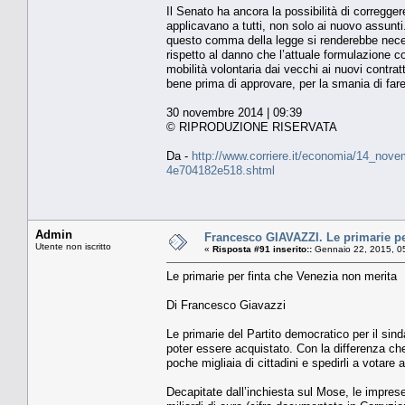
Il Senato ha ancora la possibilità di corregge
applicavano a tutti, non solo ai nuovo assunti
questo comma della legge si renderebbe neces
rispetto al danno che l’attuale formulazione c
mobilità volontaria dai vecchi ai nuovi contr
bene prima di approvare, per la smania di fare 
30 novembre 2014 | 09:39
© RIPRODUZIONE RISERVATA
Da -
http://www.corriere.it/economia/14_nove
4e704182e518.shtml
Admin
Francesco GIAVAZZI. Le primarie pe
Utente non iscritto
«
Risposta #91 inserito::
Gennaio 22, 2015, 0
Le primarie per finta che Venezia non merita
Di Francesco Giavazzi
Le primarie del Partito democratico per il sin
poter essere acquistato. Con la differenza ch
poche migliaia di cittadini e spedirli a votare 
Decapitate dall’inchiesta sul Mose, le imprese 