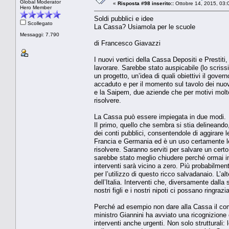
Global Moderator
«
Risposta #98 inserito::
Ottobre 14, 2015, 03:
Hero Member
Soldi pubblici e idee
Scollegato
La Cassa? Usiamola per le scuole
Messaggi: 7.790
di Francesco Giavazzi
I nuovi vertici della Cassa Depositi e Prestit
lavorare. Sarebbe stato auspicabile (lo scri
un progetto, un’idea di quali obiettivi il gover
accaduto e per il momento sul tavolo dei nuov
e la Saipem, due aziende che per motivi molto 
risolvere.
La Cassa può essere impiegata in due modi.
Il primo, quello che sembra si stia delineando,
dei conti pubblici, consentendole di aggirare l
Francia e Germania ed è un uso certamente leg
risolvere. Saranno serviti per salvare un cer
sarebbe stato meglio chiudere perché ormai in
interventi sarà vicino a zero. Più probabilment
per l’utilizzo di questo ricco salvadanaio. L
dell’Italia. Interventi che, diversamente dall
nostri figli e i nostri nipoti ci possano ringrazi
Perché ad esempio non dare alla Cassa il compit
ministro Giannini ha avviato una ricognizione d
interventi anche urgenti. Non solo struttural