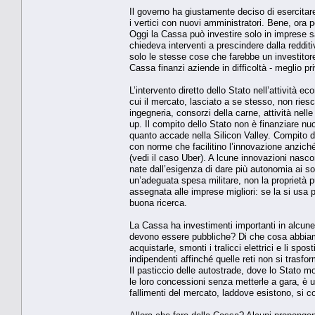
Il governo ha giustamente deciso di esercitare i 
i vertici con nuovi amministratori. Bene, ora
Oggi la Cassa può investire solo in imprese san
chiedeva interventi a prescindere dalla reddi
solo le stesse cose che farebbe un investitore
Cassa finanzi aziende in difficoltà - meglio pr
L’intervento diretto dello Stato nell’attività e
cui il mercato, lasciato a se stesso, non riesc
ingegneria, consorzi della carne, attività nell
up. Il compito dello Stato non è finanziare n
quanto accade nella Silicon Valley. Compito de
con norme che facilitino l’innovazione anziché
(vedi il caso Uber). A lcune innovazioni nascono
nate dall’esigenza di dare più autonomia ai s
un’adeguata spesa militare, non la proprietà 
assegnata alle imprese migliori: se la si usa 
buona ricerca.
La Cassa ha investimenti importanti in alcune 
devono essere pubbliche? Di che cosa abbiam
acquistarle, smonti i tralicci elettrici e li sp
indipendenti affinché quelle reti non si trasfo
Il pasticcio delle autostrade, dove lo Stato 
le loro concessioni senza metterle a gara, è
fallimenti del mercato, laddove esistono, si 