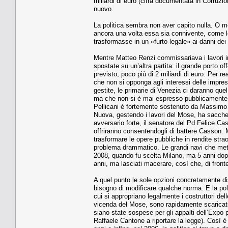
miliardi di euro (cifra documentata in Corruzi
nuovo.
La politica sembra non aver capito nulla. O m
ancora una volta essa sia connivente, come l
trasformasse in un «furto legale» ai danni dei 
Mentre Matteo Renzi commissariava i lavori in
spostate su un’altra partita: il grande porto 
previsto, poco più di 2 miliardi di euro. Per r
che non si opponga agli interessi delle impre
gestite, le primarie di Venezia ci daranno qu
ma che non si è mai espresso pubblicamente co
Pellicani è fortemente sostenuto da Massimo 
Nuova, gestendo i lavori del Mose, ha sacchegg
avversario forte, il senatore del Pd Felice Ca
offriranno consentendogli di battere Casson.
trasformare le opere pubbliche in rendite stra
problema drammatico. Le grandi navi che metto
2008, quando fu scelta Milano, ma 5 anni dop
anni, ma lasciati macerare, così che, di fronte
A quel punto le sole opzioni concretamente dis
bisogno di modificare qualche norma. E la polit
cui si appropriano legalmente i costruttori del
vicenda del Mose, sono rapidamente scaricati 
siano state sospese per gli appalti dell’Expo 
Raffaele Cantone a riportare la legge). Così è