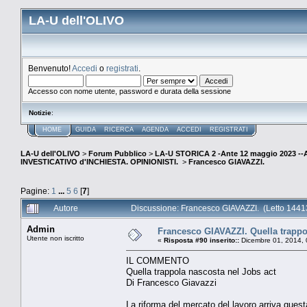
LA-U dell'OLIVO
Benvenuto!
Accedi
o
registrati
.
Accesso con nome utente, password e durata della sessione
Notizie
:
HOME
GUIDA
RICERCA
AGENDA
ACCEDI
REGISTRATI
LA-U dell'OLIVO
>
Forum Pubblico
>
LA-U STORICA 2 -Ante 12 maggio 2023 
INVESTICATIVO d'INCHIESTA. OPINIONISTI.
>
Francesco GIAVAZZI.
Pagine:
1
...
5
6
[
7
]
Autore
Discussione: Francesco GIAVAZZI. (Letto 14413
Admin
Francesco GIAVAZZI. Quella trappo
Utente non iscritto
«
Risposta #90 inserito::
Dicembre 01, 2014, 
IL COMMENTO
Quella trappola nascosta nel Jobs act
Di Francesco Giavazzi
La riforma del mercato del lavoro arriva quest