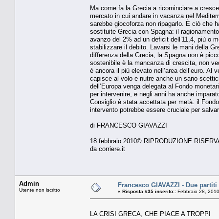
Ma come fa la Grecia a ricominciare a crescer
mercato in cui andare in vacanza nel Mediterra
sarebbe giocoforza non ripagarlo. È ciò che ha
sostituite Grecia con Spagna: il ragionamento
avanzo del 2% ad un deficit dell’11,4, più o 
stabilizzare il debito. Lavarsi le mani della G
differenza della Grecia, la Spagna non è picco
sostenibile è la mancanza di crescita, non vedo
è ancora il più elevato nell’area dell’euro. A
capisce al volo e nutre anche un sano scettic
dell’Europa venga delegata al Fondo monetario
per intervenire, e negli anni ha anche imparat
Consiglio è stata accettata per metà: il Fond
intervento potrebbe essere cruciale per salvar
di FRANCESCO GIAVAZZI
18 febbraio 2010© RIPRODUZIONE RISERV
da corriere.it
Admin
Francesco GIAVAZZI - Due partiti 
Utente non iscritto
«
Risposta #35 inserito::
Febbraio 28, 2010
LA CRISI GRECA, CHE PIACE A TROPPI