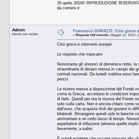
29 aprile 2010© RIPRODUZIONE RISERVAT
da corriere.it
Admin
Francesco GIAVAZZI. Crisi greca e
Utente non iscritto
«
Risposta #40 inserito::
Maggio 12, 2010, 1
Crisi greca e interventi europei
Le risposte che mancano
Nonostante gli annunci di domenica notte, la 
straordinaria di denaro messa in campo dai go
centrali nazionali. Da lunedì mattina esse hann
prezzi.
Le risorse messe a disposizione dal Fondo mo
come la Grecia, accettano le condizioni impost
di farlo. Quindi per ora le risorse del Fondo no
solo sulla carta. Non è ancora chiaro come ve
dell’euro, che acquista titoli dei governi in di
bilaterali. Rimangono quindi solo le banche cen
ammontare e un certo lasso di tempo. Nonostan
aspettative di inflazione (almeno quelle implici
lievemente, a salire.
È quindi evidente che occorre passare alla «fa