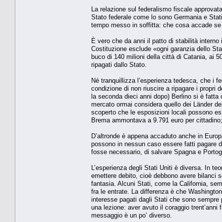
La relazione sul federalismo fiscale approvata 
Stato federale come lo sono Germania e Stati 
tempo messo in soffitta: che cosa accade se le
È vero che da anni il patto di stabilità interno
Costituzione esclude «ogni garanzia dello Stato s
buco di 140 milioni della città di Catania, ai 
ripagati dallo Stato.
Né tranquillizza l’esperienza tedesca, che i fe
condizione di non riuscire a ripagare i propri d
la seconda dieci anni dopo) Berlino si è fatta 
mercato ormai considera quello dei Länder debit
scoperto che le esposizioni locali possono ess
Brema ammontava a 9.791 euro per cittadino; o
D’altronde è appena accaduto anche in Europa.
possono in nessun caso essere fatti pagare d
fosse necessario, di salvare Spagna e Portog
L’esperienza degli Stati Uniti è diversa. In te
emettere debito, cioè debbono avere bilanci s
fantasia. Alcuni Stati, come la California, sem
fra le entrate. La differenza è che Washington 
interesse pagati dagli Stati che sono sempre pi
una lezione: aver avuto il coraggio trent’anni 
messaggio è un po’ diverso.