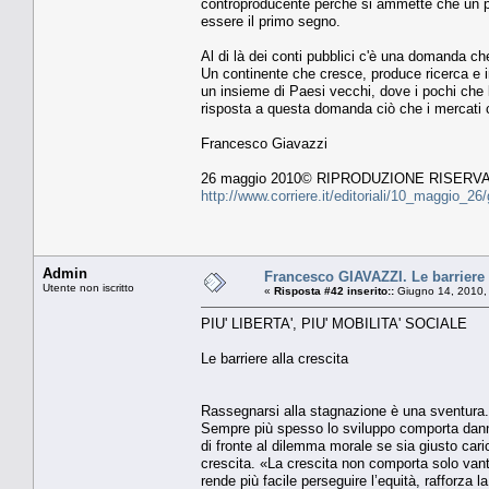
controproducente perché si ammette che un pro
essere il primo segno.
Al di là dei conti pubblici c'è una domanda che
Un continente che cresce, produce ricerca e in
un insieme di Paesi vecchi, dove i pochi che 
risposta a questa domanda ciò che i mercati 
Francesco Giavazzi
26 maggio 2010© RIPRODUZIONE RISERV
http://www.corriere.it/editoriali/10_maggio_
Admin
Francesco GIAVAZZI. Le barriere a
Utente non iscritto
«
Risposta #42 inserito::
Giugno 14, 2010,
PIU' LIBERTA', PIU' MOBILITA' SOCIALE
Le barriere alla crescita
Rassegnarsi alla stagnazione è una sventura. 
Sempre più spesso lo sviluppo comporta danni i
di fronte al dilemma morale se sia giusto cari
crescita. «La crescita non comporta solo vanta
rende più facile perseguire l’equità, rafforza