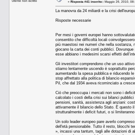
Utente non iscritto
«
Risposta #41 inserito::
Maggio 26, 2010, 08:
La manovra da 24 miliardi e la crisi dell'europ
Risposte necessarie
Per mesi i governi europei hanno sottovalutat
consentito che difficoltà locali coinvolgessero
più maestosi nei numeri che nella sostanza, no
giocano la carta dei conti pubblici. Dovunque 
esse abbiano i medesimi scarsi effetti dell’in
Gli investitori comprendono che un uso attivo 
stiamo lentamente uscendo è soprattutto perch
aumentando la spesa pubblica e riducendo le t
stop affrettato alla politica di bilancio espans
Pil, che dal 1934 aveva ricominciato a crescer
Ciò che preoccupa i mercati non sono i deficit
calcolato i costi della crisi sui bilanci pubbli
pensioni, sanità, assistenza agli anziani: cos
attivamente il bilancio dello Stato. È questo i
strutturalmente i deficit futuri, o si limiter
Un solo leader europeo pare averlo compreso:
dell'età pensionabile. Tutto il resto, blocchi 
», incassi una tantum, tagli alle dotazioni di 