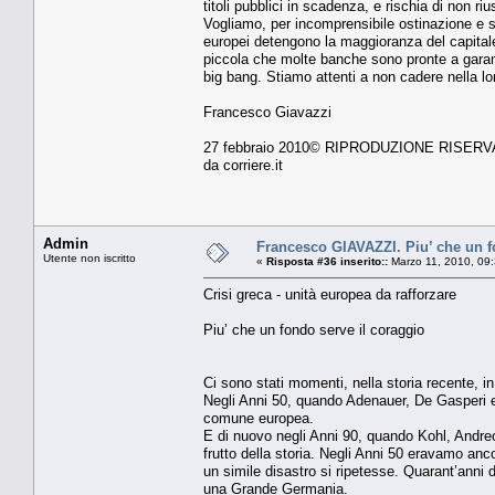
titoli pubblici in scadenza, e rischia di non r
Vogliamo, per incomprensibile ostinazione e st
europei detengono la maggioranza del capitale
piccola che molte banche sono pronte a garan
big bang. Stiamo attenti a non cadere nella lo
Francesco Giavazzi
27 febbraio 2010© RIPRODUZIONE RISERV
da corriere.it
Admin
Francesco GIAVAZZI. Piu’ che un f
Utente non iscritto
«
Risposta #36 inserito::
Marzo 11, 2010, 09
Crisi greca - unità europea da rafforzare
Piu’ che un fondo serve il coraggio
Ci sono stati momenti, nella storia recente, i
Negli Anni 50, quando Adenauer, De Gasperi e
comune europea.
E di nuovo negli Anni 90, quando Kohl, Andreo
frutto della storia. Negli Anni 50 eravamo anc
un simile disastro si ripetesse. Quarant’anni d
una Grande Germania.