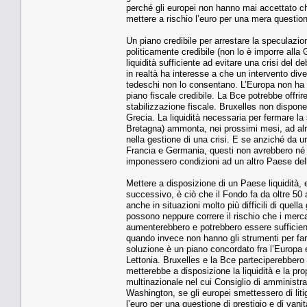
perché gli europei non hanno mai accettato ch
mettere a rischio l’euro per una mera questione
Un piano credibile per arrestare la speculazion
politicamente credibile (non lo è imporre alla 
liquidità sufficiente ad evitare una crisi del de
in realtà ha interesse a che un intervento div
tedeschi non lo consentano. L’Europa non ha g
piano fiscale credibile. La Bce potrebbe offri
stabilizzazione fiscale. Bruxelles non dispone 
Grecia. La liquidità necessaria per fermare la
Bretagna) ammonta, nei prossimi mesi, ad alm
nella gestione di una crisi. E se anziché da 
Francia e Germania, questi non avrebbero né l
imponessero condizioni ad un altro Paese del
Mettere a disposizione di un Paese liquidità,
successivo, è ciò che il Fondo fa da oltre 50 
anche in situazioni molto più difficili di quel
possono neppure correre il rischio che i mercat
aumenterebbero e potrebbero essere sufficienti
quando invece non hanno gli strumenti per farl
soluzione è un piano concordato fra l’Europa 
Lettonia. Bruxelles e la Bce parteciperebbero
metterebbe a disposizione la liquidità e la pro
multinazionale nel cui Consiglio di amminist
Washington, se gli europei smettessero di liti
l’euro per una questione di prestigio e di vani