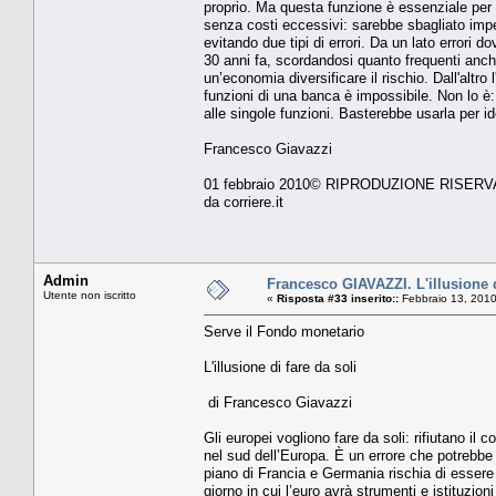
proprio. Ma questa funzione è essenziale per fa
senza costi eccessivi: sarebbe sbagliato imped
evitando due tipi di errori. Da un lato errori d
30 anni fa, scordandosi quanto frequenti anch
un’economia diversificare il rischio. Dall'altr
funzioni di una banca è impossibile. Non lo è:
alle singole funzioni. Basterebbe usarla per id
Francesco Giavazzi
01 febbraio 2010© RIPRODUZIONE RISERV
da corriere.it
Admin
Francesco GIAVAZZI. L'illusione d
Utente non iscritto
«
Risposta #33 inserito::
Febbraio 13, 2010
Serve il Fondo monetario
L'illusione di fare da soli
di Francesco Giavazzi
Gli europei vogliono fare da soli: rifiutano il
nel sud dell’Europa. È un errore che potrebbe c
piano di Francia e Germania rischia di essere 
giorno in cui l’euro avrà strumenti e istituzion