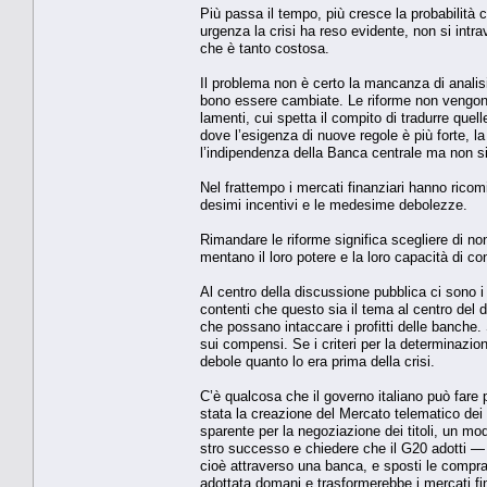
Più passa il tempo, più cresce la proba­bilità c
urgenza la crisi ha reso evi­dente, non si intr
che è tanto costosa.
Il problema non è certo la mancanza di analisi 
bono essere cambiate. Le riforme non vengono 
lamenti, cui spetta il com­pito di tradurre quel
dove l’esigenza di nuove regole è più forte, l
l’indipen­denza della Banca centrale ma non si f
Nel frattempo i mercati finanziari hanno ricom
desimi incentivi e le mede­sime debolezze.
Rimandare le riforme si­gnifica scegliere di non
mentano il loro potere e la loro capacità di con
Al centro della discussio­ne pubblica ci sono i
contenti che questo sia il tema al centro del d
che possano intaccare i profitti delle banche. Se
sui compensi. Se i criteri per la determinazion
debole quanto lo era pri­ma della crisi.
C’è qualcosa che il gover­no italiano può fare pe
stata la creazione del Mercato telematico dei t
sparente per la negoziazio­ne dei titoli, un mod
stro successo e chiedere che il G20 adotti 
cioè attraverso una banca, e sposti le compra
adottata domani e trasfor­merebbe i mercati fin