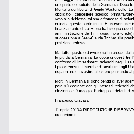
un quarto del reddito della Germania. Dopo le e
Merkel e dei liberali di Guido Westerwelle. L
obbligato il cancelliere tedesco, prima favore
veto alla richiesta italiana e francese di azi
quindi a questo punto inutili. E un eventuale i
finanziamento di cui Atene ha bisogno eccede l
amministrazione del Fmi, cosa finora (credo) 
successione a Jean-Claude Trichet alla presid
posizione tedesca.
Ma tutto questo è davvero nell’interesse della
lo più dalla Germania. La quota di questi tre P
confronto gli investimenti tedeschi negli Usa 
i propri consumi interni e di sostituirsi agli
risparmiare e investire all’estero pensando al 
Molti in Germania si sono pentiti di aver aderi
pare più coerente con gli interessi tedeschi de
elezioni del 9 maggio. Purtroppo il default di 
Francesco Giavazzi
11 aprile 2010© RIPRODUZIONE RISERVAT
da corriere.it