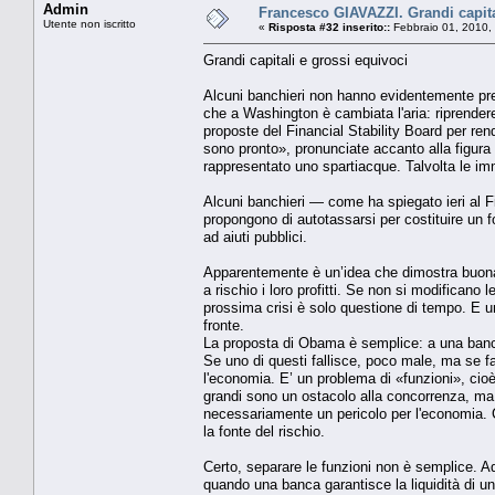
Admin
Francesco GIAVAZZI. Grandi capita
Utente non iscritto
«
Risposta #32 inserito::
Febbraio 01, 2010,
Grandi capitali e grossi equivoci
Alcuni banchieri non hanno evidentemente pr
che a Washington è cambiata l'aria: riprendere
proposte del Financial Stability Board per re
sono pronto», pronunciate accanto alla figura
rappresentato uno spartiacque. Talvolta le im
Alcuni banchieri — come ha spiegato ieri al
propongono di autotassarsi per costituire un f
ad aiuti pubblici.
Apparentemente è un’idea che dimostra buona vo
a rischio i loro profitti. Se non si modifican
prossima crisi è solo questione di tempo. E un
fronte.
La proposta di Obama è semplice: a una banca
Se uno di questi fallisce, poco male, ma se fal
l'economia. E’ un problema di «funzioni», ci
grandi sono un ostacolo alla concorrenza, ma 
necessariamente un pericolo per l'economia. 
la fonte del rischio.
Certo, separare le funzioni non è semplice. 
quando una banca garantisce la liquidità di u