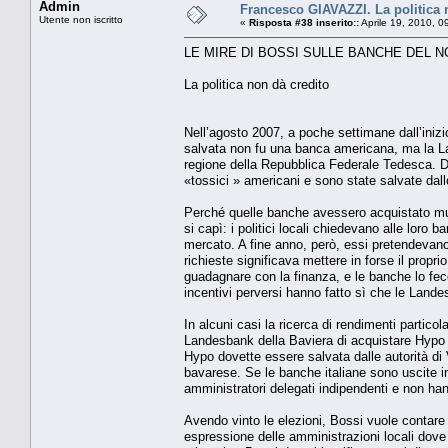
Admin
Francesco GIAVAZZI. La politica 
Utente non iscritto
«
Risposta #38 inserito::
Aprile 19, 2010, 0
LE MIRE DI BOSSI SULLE BANCHE DEL 
La politica non dà credito
Nell’agosto 2007, a poche settimane dall’inizi
salvata non fu una banca americana, ma la La
regione della Repubblica Federale Tedesca. Da 
«tossici » americani e sono state salvate dallo
Perché quelle banche avessero acquistato mut
si capì: i politici locali chiedevano alle loro
mercato. A fine anno, però, essi pretendevano,
richieste significava mettere in forse il propri
guadagnare con la finanza, e le banche lo fece
incentivi perversi hanno fatto sì che le Land
In alcuni casi la ricerca di rendimenti partico
Landesbank della Baviera di acquistare Hypo A
Hypo dovette essere salvata dalle autorità di
bavarese. Se le banche italiane sono uscite i
amministratori delegati indipendenti e non hanno
Avendo vinto le elezioni, Bossi vuole contare 
espressione delle amministrazioni locali dove 