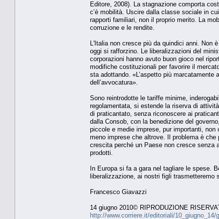
Editore, 2008). La stagnazione comporta costi 
c’è mobilità. Uscire dalla classe sociale in cui 
rapporti familiari, non il proprio merito. La m
corruzione e le rendite.
L'Italia non cresce più da quindici anni. Non
oggi si rafforzino. Le liberalizzazioni del mi
corporazioni hanno avuto buon gioco nel riport
modifiche costituzionali per favorire il merca
sta adottando. «L’aspetto più marcatamente ant
dell’avvocatura».
Sono reintrodotte le tariffe minime, inderogabil
regolamentata, si estende la riserva di attivit
di praticantato, senza riconoscere ai pratican
dalla Consob, con la benedizione del governo, 
piccole e medie imprese, pur importanti, non c
meno imprese che altrove. Il problema è che po
crescita perché un Paese non cresce senza az
prodotti.
In Europa si fa a gara nel tagliare le spese.
liberalizzazione, ai nostri figli trasmetteremo
Francesco Giavazzi
14 giugno 2010© RIPRODUZIONE RISERVA
http://www.corriere.it/editoriali/10_giugno_