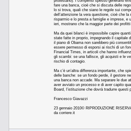
protestano). I compensi spesso generano effet
fare una banca, cioè che si discuta delle regol
lo si trova, quali che siano le regole sui co
dell’attenzione la vera questione, cioè che 
risparmio e lo presta a famiglie e imprese, e u
ieri, mostrano che la maggior parte dei profitti
Ma da quei bilanci è impossibile capire quanti 
state fatte in proprio, impegnando il capital
il piano di Obama non sarebbero più consentit
essere permesso di esporsi ai rischi di un f
Financial Times, in articoli che hanno influe
gli scambi: se una fallisce, gli acquisti e le v
rischio di contagio.
Ma c’è un’altra differenza importante, che spi
delle banche: se un fondo perde, il gestore ne
una banca non accade. Ma separare le due atti
aver avviato un processo e di aver capito qual
Board, l’istituzione che dovrà tradurre questi p
Francesco Giavazzi
23 gennaio 2010© RIPRODUZIONE RISERV
da corriere.it