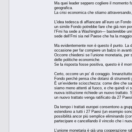
Ma quei leader seppero cogliere il momento fa
geografica.
La crisi economica che stiamo attraversando, 
L’idea tedesca di affiancare all’euro un Fon
un simile Fondo potrebbe fare che già non pos
l’Fmi ha sede a Washington— basterebbe unifi
sede dell’Fmi sia nel Paese che ha la maggior
Ma evidentemente non è questo il punto. La 
occasione per far compiere un balzo in avanti 
Occorre chiedersi se l’unione monetaria, per 
delle politiche economiche.
Se la risposta fosse positiva, questo è il mom
Certo, occorre un po’ di coraggio. Innanzitut
Fondo perché pensa che dotarsi di strumenti per
È un’evidente sciocchezza: come dire che sare
siamo meno attenti al fuoco, e che quindi vi 
nuova istituzione richiede un nuovo trattato.
un nuovo trattato venga ratificato da 27 Paesi
Da tempo i trattati europei consentono a gruppi
estendono a tutti i 27 Paesi (un esempio sono 
possibilità ancor più semplice eliminando (con 
partecipare e cancellando il vincolo che i n
L’unione monetaria è già una cooperazione raf