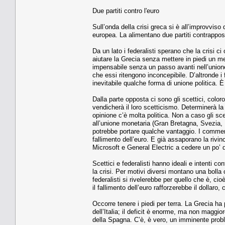
Due partiti contro l'euro
Sull’onda della crisi greca si è all’improvviso d
europea. La alimentano due partiti contrappost
Da un lato i federalisti sperano che la crisi ci
aiutare la Grecia senza mettere in piedi un me
impensabile senza un passo avanti nell’unione 
che essi ritengono inconcepibile. D’altronde 
inevitabile qualche forma di unione politica. È
Dalla parte opposta ci sono gli scettici, col
vendicherà il loro scetticismo. Determinerà la 
opinione c’è molta politica. Non a caso gli sce
all’unione monetaria (Gran Bretagna, Svezia,
potrebbe portare qualche vantaggio. I comment
fallimento dell’euro. E già assaporano la rivin
Microsoft e General Electric a cedere un po’ d
Scettici e federalisti hanno ideali e intenti
la crisi. Per motivi diversi montano una bolla 
federalisti si rivelerebbe per quello che è, cio
il fallimento dell’euro rafforzerebbe il dolla
Occorre tenere i piedi per terra. La Grecia ha 
dell’Italia; il deficit è enorme, ma non magg
della Spagna. C’è, è vero, un imminente proble