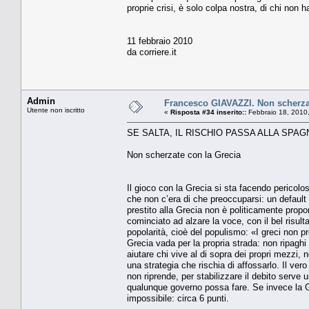
proprie crisi, è solo colpa nostra, di chi non 
11 febbraio 2010
da corriere.it
Admin
Francesco GIAVAZZI. Non scherza
Utente non iscritto
«
Risposta #34 inserito::
Febbraio 18, 2010
SE SALTA, IL RISCHIO PASSA ALLA SPAG
Non scherzate con la Grecia
Il gioco con la Grecia si sta facendo pericol
che non c’era di che preoccuparsi: un default
prestito alla Grecia non è politicamente prop
cominciato ad alzare la voce, con il bel risul
popolarità, cioè del populismo: «I greci non 
Grecia vada per la propria strada: non ripaghi i
aiutare chi vive al di sopra dei propri mezzi, 
una strategia che rischia di affossarlo. Il ve
non riprende, per stabilizzare il debito serve u
qualunque governo possa fare. Se invece la 
impossibile: circa 6 punti.