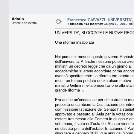
Admin
Francesco GIAVAZZI. UNIVERSIT
Utente non iscritto
«
Risposta #43 inserito::
Giugno 19, 2010, 06:
UNIVERSITA’, BLOCCATE LE NUOVE REG
Una riforma insabbiata
Nei primi sei mesi di questo governo Mariastell
dell’università. Affinché nessuno potesse aver
ministri un decreto legge che da un giorno all’al
accademiche si erano accordate prima ancora c
avanzò speditamente: la riforma era pronta ne
mesi, un tempo perduto senza alcun motivo. I
ministro Gelmini nella presentazione alla stam
grande riforma ».
Era anche un’occasione per dimostrare in modo
proposta di cambiare la Costituzione per introd
commissione Istruzione del Senato ha studiato 
approvato e passato all’Aula per la votazione
essere trasmessa alla Camera in giugno e def
settimana, il voto nell’aula del Senato viene
ne discuta prima dell’estate. In autunno il Par
discutere a gennaio 2011, due anni dal giorno