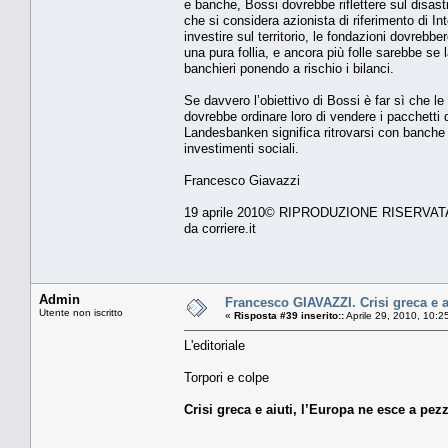
e banche, Bossi dovrebbe riflettere sul disast
che si considera azionista di riferimento di In
investire sul territorio, le fondazioni dovrebb
una pura follia, e ancora più folle sarebbe se l
banchieri ponendo a rischio i bilanci.
Se davvero l’obiettivo di Bossi è far sì che le
dovrebbe ordinare loro di vendere i pacchetti d
Landesbanken significa ritrovarsi con banche d
investimenti sociali.
Francesco Giavazzi
19 aprile 2010© RIPRODUZIONE RISERVAT
da corriere.it
Admin
Francesco GIAVAZZI. Crisi greca e ai
Utente non iscritto
«
Risposta #39 inserito::
Aprile 29, 2010, 10:2
L'editoriale
Torpori e colpe
Crisi greca e aiuti, l’Europa ne esce a pe