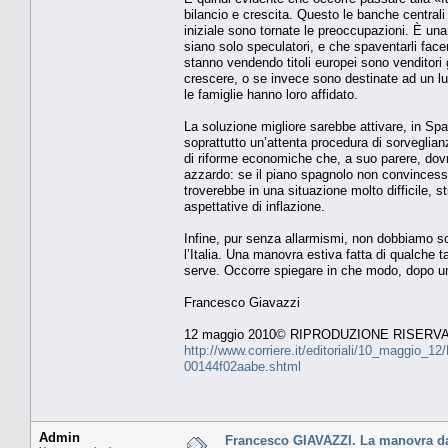
bilancio e crescita. Questo le banche centrali
iniziale sono tornate le preoccupazioni. È un
siano solo speculatori, e che spaventarli facen
stanno vendendo titoli europei sono venditor
crescere, o se invece sono destinate ad un lu
le famiglie hanno loro affidato.
La soluzione migliore sarebbe attivare, in S
soprattutto un’attenta procedura di sorveglian
di riforme economiche che, a suo parere, dovr
azzardo: se il piano spagnolo non convincesse, 
troverebbe in una situazione molto difficile, s
aspettative di inflazione.
Infine, pur senza allarmismi, non dobbiamo s
l’Italia. Una manovra estiva fatta di qualche
serve. Occorre spiegare in che modo, dopo un
Francesco Giavazzi
12 maggio 2010© RIPRODUZIONE RISERV
http://www.corriere.it/editoriali/10_maggio_1
00144f02aabe.shtml
Admin
Francesco GIAVAZZI. La manovra da 2