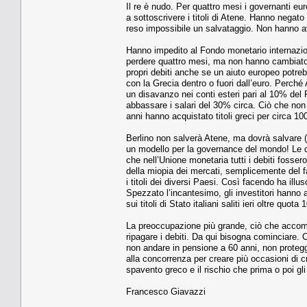
Il re è nudo. Per quattro mesi i governanti eur
a sottoscrivere i titoli di Atene. Hanno negato 
reso impossibile un salvataggio. Non hanno avut
Hanno impedito al Fondo monetario internazion
perdere quattro mesi, ma non hanno cambiato l
propri debiti anche se un aiuto europeo potreb
con la Grecia dentro o fuori dall’euro. Perché 
un disavanzo nei conti esteri pari al 10% del P
abbassare i salari del 30% circa. Ciò che non
anni hanno acquistato titoli greci per circa 100
Berlino non salverà Atene, ma dovrà salvare 
un modello per la governance del mondo! Le diff
che nell’Unione monetaria tutti i debiti fossero
della miopia dei mercati, semplicemente del fat
i titoli dei diversi Paesi. Così facendo ha ill
Spezzato l’incantesimo, gli investitori hanno 
sui titoli di Stato italiani saliti ieri oltre quot
La preoccupazione più grande, ciò che accomu
ripagare i debiti. Da qui bisogna cominciare. C
non andare in pensione a 60 anni, non protegge
alla concorrenza per creare più occasioni di c
spavento greco e il rischio che prima o poi gli 
Francesco Giavazzi