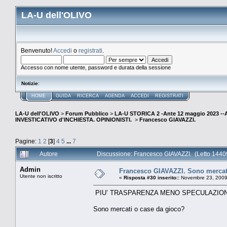
LA-U dell'OLIVO
Benvenuto!
Accedi
o
registrati
.
Accesso con nome utente, password e durata della sessione
Notizie
:
HOME
GUIDA
RICERCA
AGENDA
ACCEDI
REGISTRATI
LA-U dell'OLIVO
>
Forum Pubblico
>
LA-U STORICA 2 -Ante 12 maggio 2023 
INVESTICATIVO d'INCHIESTA. OPINIONISTI.
>
Francesco GIAVAZZI.
Pagine:
1
2
[
3
]
4
5
...
7
Autore
Discussione: Francesco GIAVAZZI. (Letto 14409
Admin
Francesco GIAVAZZI. Sono mercat
Utente non iscritto
«
Risposta #30 inserito::
Novembre 23, 2009
PIU’ TRASPARENZA MENO SPECULAZIO
Sono mercati o case da gioco?