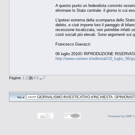
A questo punto un federalista convinto osserv
eliminare lo Stato centrale: il giorno in cui
L’ipotesi estrema della scomparsa dello Stato
debito, e cioè imporre loro il pareggio di bila
recessione localizzata, non potrebbe infatti us
costi sociali più elevati. Sono argomenti sui q
Francesco Giavazzi
06 luglio 2010© RIPRODUZIONE RISERVAT
http://www.corriere.it/editoriali/10_luglio_0
Pagine:
1
2
[
3
]
4
5
...
7
Vai a:
Powered by SMF 1