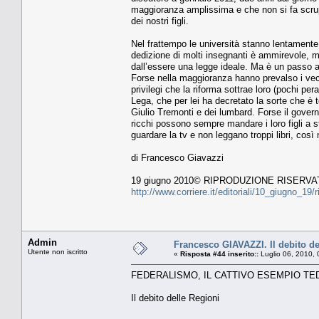
maggioranza amplissima e che non si fa scrupol
dei nostri figli.
Nel frattempo le università stanno lentamente 
dedizione di molti insegnanti è ammirevole, ma
dall’essere una legge ideale. Ma è un passo a
Forse nella maggioranza hanno prevalso i vec
privilegi che la riforma sottrae loro (pochi per
Lega, che per lei ha decretato la sorte che è 
Giulio Tremonti e dei lumbard. Forse il govern
ricchi possono sempre mandare i loro figli a st
guardare la tv e non leggano troppi libri, così
di Francesco Giavazzi
19 giugno 2010© RIPRODUZIONE RISERVA
http://www.corriere.it/editoriali/10_giugno_
Admin
Francesco GIAVAZZI. Il debito de
Utente non iscritto
«
Risposta #44 inserito::
Luglio 06, 2010, 
FEDERALISMO, IL CATTIVO ESEMPIO T
Il debito delle Regioni