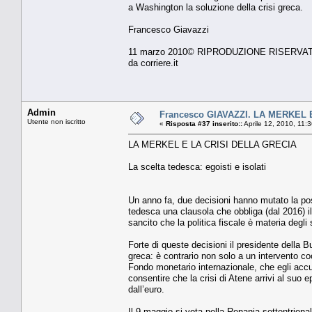
a Washington la soluzione della crisi greca.
Francesco Giavazzi
11 marzo 2010© RIPRODUZIONE RISERVA
da corriere.it
Admin
Francesco GIAVAZZI. LA MERKEL 
Utente non iscritto
«
Risposta #37 inserito::
Aprile 12, 2010, 11:
LA MERKEL E LA CRISI DELLA GRECIA
La scelta tedesca: egoisti e isolati
Un anno fa, due decisioni hanno mutato la pos
tedesca una clausola che obbliga (dal 2016) il
sancito che la politica fiscale è materia degl
Forte di queste decisioni il presidente della 
greca: è contrario non solo a un intervento c
Fondo monetario internazionale, che egli ac
consentire che la crisi di Atene arrivi al suo epi
dall’euro.
Il 9 maggio si vota nella Renania settentrional