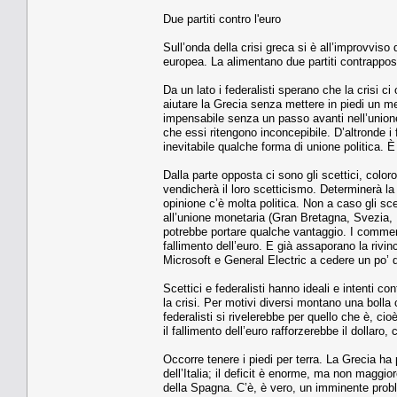
Due partiti contro l'euro
Sull’onda della crisi greca si è all’improvviso d
europea. La alimentano due partiti contrappost
Da un lato i federalisti sperano che la crisi ci
aiutare la Grecia senza mettere in piedi un me
impensabile senza un passo avanti nell’unione 
che essi ritengono inconcepibile. D’altronde 
inevitabile qualche forma di unione politica. È
Dalla parte opposta ci sono gli scettici, col
vendicherà il loro scetticismo. Determinerà la 
opinione c’è molta politica. Non a caso gli sce
all’unione monetaria (Gran Bretagna, Svezia,
potrebbe portare qualche vantaggio. I comment
fallimento dell’euro. E già assaporano la rivin
Microsoft e General Electric a cedere un po’ d
Scettici e federalisti hanno ideali e intenti
la crisi. Per motivi diversi montano una bolla 
federalisti si rivelerebbe per quello che è, cio
il fallimento dell’euro rafforzerebbe il dolla
Occorre tenere i piedi per terra. La Grecia ha 
dell’Italia; il deficit è enorme, ma non magg
della Spagna. C’è, è vero, un imminente proble