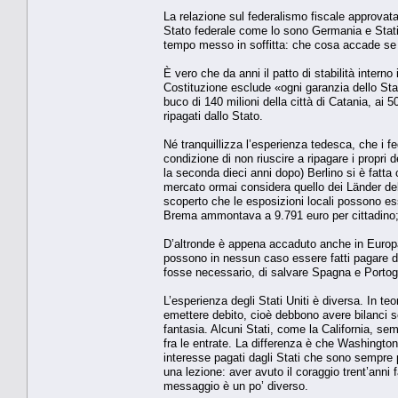
La relazione sul federalismo fiscale approvata 
Stato federale come lo sono Germania e Stati 
tempo messo in soffitta: che cosa accade se le
È vero che da anni il patto di stabilità interno
Costituzione esclude «ogni garanzia dello Stato s
buco di 140 milioni della città di Catania, ai 
ripagati dallo Stato.
Né tranquillizza l’esperienza tedesca, che i fe
condizione di non riuscire a ripagare i propri d
la seconda dieci anni dopo) Berlino si è fatta 
mercato ormai considera quello dei Länder debit
scoperto che le esposizioni locali possono ess
Brema ammontava a 9.791 euro per cittadino; o
D’altronde è appena accaduto anche in Europa.
possono in nessun caso essere fatti pagare d
fosse necessario, di salvare Spagna e Portog
L’esperienza degli Stati Uniti è diversa. In te
emettere debito, cioè debbono avere bilanci s
fantasia. Alcuni Stati, come la California, sem
fra le entrate. La differenza è che Washington 
interesse pagati dagli Stati che sono sempre pi
una lezione: aver avuto il coraggio trent’anni 
messaggio è un po’ diverso.