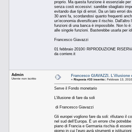
proprio. Ma questa funzione è essenziale per fa
senza costi eccessivi: sarebbe sbagliato imped
evitando due tipi di errori. Da un lato errori d
30 anni fa, scordandosi quanto frequenti anch
un’economia diversificare il rischio. Dall'altr
funzioni di una banca è impossibile. Non lo è:
alle singole funzioni. Basterebbe usarla per id
Francesco Giavazzi
01 febbraio 2010© RIPRODUZIONE RISERV
da corriere.it
Admin
Francesco GIAVAZZI. L'illusione d
Utente non iscritto
«
Risposta #33 inserito::
Febbraio 13, 2010
Serve il Fondo monetario
L'illusione di fare da soli
di Francesco Giavazzi
Gli europei vogliono fare da soli: rifiutano il
nel sud dell’Europa. È un errore che potrebbe c
piano di Francia e Germania rischia di essere 
giorno in cui l’euro avrà strumenti e istituzion