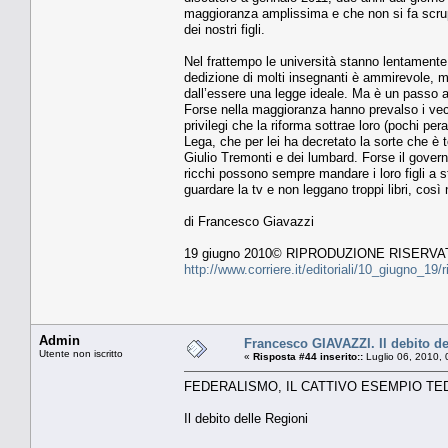
maggioranza amplissima e che non si fa scrupol
dei nostri figli.
Nel frattempo le università stanno lentamente 
dedizione di molti insegnanti è ammirevole, ma
dall’essere una legge ideale. Ma è un passo a
Forse nella maggioranza hanno prevalso i vec
privilegi che la riforma sottrae loro (pochi per
Lega, che per lei ha decretato la sorte che è 
Giulio Tremonti e dei lumbard. Forse il govern
ricchi possono sempre mandare i loro figli a st
guardare la tv e non leggano troppi libri, così
di Francesco Giavazzi
19 giugno 2010© RIPRODUZIONE RISERVA
http://www.corriere.it/editoriali/10_giugno_
Admin
Francesco GIAVAZZI. Il debito de
Utente non iscritto
«
Risposta #44 inserito::
Luglio 06, 2010, 
FEDERALISMO, IL CATTIVO ESEMPIO T
Il debito delle Regioni