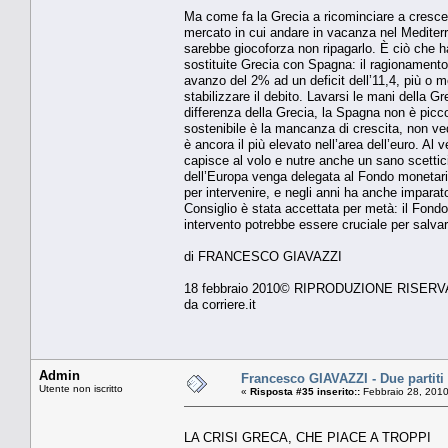
Ma come fa la Grecia a ricominciare a crescer
mercato in cui andare in vacanza nel Mediterra
sarebbe giocoforza non ripagarlo. È ciò che ha
sostituite Grecia con Spagna: il ragionamento
avanzo del 2% ad un deficit dell’11,4, più o 
stabilizzare il debito. Lavarsi le mani della G
differenza della Grecia, la Spagna non è picco
sostenibile è la mancanza di crescita, non vedo
è ancora il più elevato nell’area dell’euro. A
capisce al volo e nutre anche un sano scettic
dell’Europa venga delegata al Fondo monetario
per intervenire, e negli anni ha anche imparat
Consiglio è stata accettata per metà: il Fond
intervento potrebbe essere cruciale per salvar
di FRANCESCO GIAVAZZI
18 febbraio 2010© RIPRODUZIONE RISERV
da corriere.it
Admin
Francesco GIAVAZZI - Due partiti 
Utente non iscritto
«
Risposta #35 inserito::
Febbraio 28, 2010
LA CRISI GRECA, CHE PIACE A TROPPI