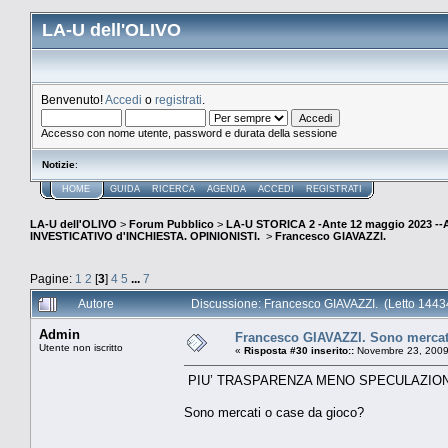
LA-U dell'OLIVO
Benvenuto!
Accedi
o
registrati
.
Accesso con nome utente, password e durata della sessione
Notizie
:
HOME
GUIDA
RICERCA
AGENDA
ACCEDI
REGISTRATI
LA-U dell'OLIVO
>
Forum Pubblico
>
LA-U STORICA 2 -Ante 12 maggio 2023 
INVESTICATIVO d'INCHIESTA. OPINIONISTI.
>
Francesco GIAVAZZI.
Pagine:
1
2
[
3
]
4
5
...
7
Autore
Discussione: Francesco GIAVAZZI. (Letto 14434
Admin
Francesco GIAVAZZI. Sono mercat
Utente non iscritto
«
Risposta #30 inserito::
Novembre 23, 2009
PIU’ TRASPARENZA MENO SPECULAZIO
Sono mercati o case da gioco?