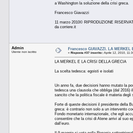
a Washington la soluzione della crisi greca.
Francesco Giavazzi
11 marzo 2010© RIPRODUZIONE RISERVA
da corriere.it
Admin
Francesco GIAVAZZI. LA MERKEL 
Utente non iscritto
«
Risposta #37 inserito::
Aprile 12, 2010, 11:
LA MERKEL E LA CRISI DELLA GRECIA
La scelta tedesca: egoisti e isolati
Un anno fa, due decisioni hanno mutato la pos
tedesca una clausola che obbliga (dal 2016) il
sancito che la politica fiscale è materia degl
Forte di queste decisioni il presidente della 
greca: è contrario non solo a un intervento c
Fondo monetario internazionale, che egli ac
consentire che la crisi di Atene arrivi al suo epi
dall’euro.
Il 9 maggio si vota nella Renania settentrional