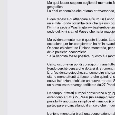
Ma quei leader seppero cogliere il momento fa
geografica.
La crisi economica che stiamo attraversando, 
L’idea tedesca di affiancare all’euro un Fon
un simile Fondo potrebbe fare che già non pos
l’Fmi ha sede a Washington— basterebbe unifi
sede dell’Fmi sia nel Paese che ha la maggior
Ma evidentemente non è questo il punto. La 
occasione per far compiere un balzo in avanti 
Occorre chiedersi se l’unione monetaria, per 
delle politiche economiche.
Se la risposta fosse positiva, questo è il mom
Certo, occorre un po’ di coraggio. Innanzitut
Fondo perché pensa che dotarsi di strumenti per
È un’evidente sciocchezza: come dire che sare
siamo meno attenti al fuoco, e che quindi vi 
nuova istituzione richiede un nuovo trattato.
un nuovo trattato venga ratificato da 27 Paesi
Da tempo i trattati europei consentono a gruppi
estendono a tutti i 27 Paesi (un esempio sono 
possibilità ancor più semplice eliminando (con 
partecipare e cancellando il vincolo che i n
L’unione monetaria è già una cooperazione raf