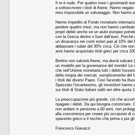
Il re è nudo. Per quattro mesi i governanti eur
a sottoscrivere i titoli di Atene. Hanno negato 
reso impossibile un salvataggio. Non hanno avut
Hanno impedito al Fondo monetario internazion
perdere quattro mesi, ma non hanno cambiato l
propri debiti anche se un aiuto europeo potreb
con la Grecia dentro o fuori dall’euro. Perché 
un disavanzo nei conti esteri pari al 10% del P
abbassare i salari del 30% circa. Ciò che non
anni hanno acquistato titoli greci per circa 100
Berlino non salverà Atene, ma dovrà salvare 
un modello per la governance del mondo! Le diff
che nell’Unione monetaria tutti i debiti fossero
della miopia dei mercati, semplicemente del fat
i titoli dei diversi Paesi. Così facendo ha ill
Spezzato l’incantesimo, gli investitori hanno 
sui titoli di Stato italiani saliti ieri oltre quot
La preoccupazione più grande, ciò che accomu
ripagare i debiti. Da qui bisogna cominciare. C
non andare in pensione a 60 anni, non protegge
alla concorrenza per creare più occasioni di c
spavento greco e il rischio che prima o poi gli 
Francesco Giavazzi