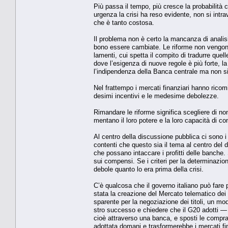
Più passa il tempo, più cresce la proba­bilità c
urgenza la crisi ha reso evi­dente, non si intr
che è tanto costosa.
Il problema non è certo la mancanza di analisi 
bono essere cambiate. Le riforme non vengono 
lamenti, cui spetta il com­pito di tradurre quel
dove l’esigenza di nuove regole è più forte, l
l’indipen­denza della Banca centrale ma non si f
Nel frattempo i mercati finanziari hanno ricom
desimi incentivi e le mede­sime debolezze.
Rimandare le riforme si­gnifica scegliere di non
mentano il loro potere e la loro capacità di con
Al centro della discussio­ne pubblica ci sono i
contenti che questo sia il tema al centro del d
che possano intaccare i profitti delle banche. Se
sui compensi. Se i criteri per la determinazion
debole quanto lo era pri­ma della crisi.
C’è qualcosa che il gover­no italiano può fare pe
stata la creazione del Mercato telematico dei t
sparente per la negoziazio­ne dei titoli, un mod
stro successo e chiedere che il G20 adotti 
cioè attraverso una banca, e sposti le compra
adottata domani e trasfor­merebbe i mercati fin