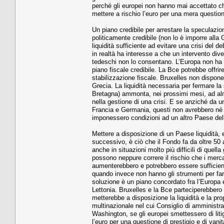
perché gli europei non hanno mai accettato ch
mettere a rischio l’euro per una mera questione
Un piano credibile per arrestare la speculazion
politicamente credibile (non lo è imporre alla 
liquidità sufficiente ad evitare una crisi del de
in realtà ha interesse a che un intervento div
tedeschi non lo consentano. L’Europa non ha g
piano fiscale credibile. La Bce potrebbe offri
stabilizzazione fiscale. Bruxelles non dispone 
Grecia. La liquidità necessaria per fermare la
Bretagna) ammonta, nei prossimi mesi, ad alm
nella gestione di una crisi. E se anziché da 
Francia e Germania, questi non avrebbero né l
imponessero condizioni ad un altro Paese del
Mettere a disposizione di un Paese liquidità,
successivo, è ciò che il Fondo fa da oltre 50 
anche in situazioni molto più difficili di quel
possono neppure correre il rischio che i mercat
aumenterebbero e potrebbero essere sufficienti
quando invece non hanno gli strumenti per farl
soluzione è un piano concordato fra l’Europa 
Lettonia. Bruxelles e la Bce parteciperebbero
metterebbe a disposizione la liquidità e la pro
multinazionale nel cui Consiglio di amminist
Washington, se gli europei smettessero di liti
l’euro per una questione di prestigio e di vani