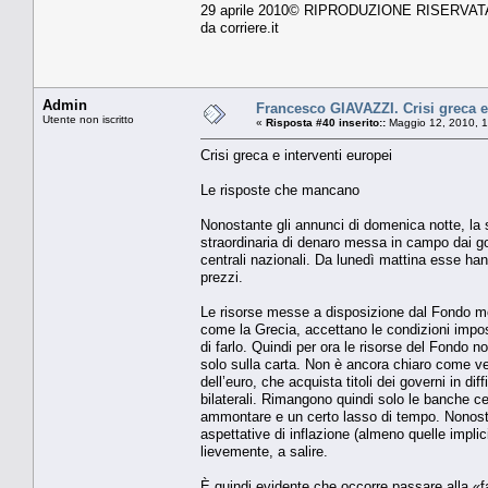
29 aprile 2010© RIPRODUZIONE RISERVAT
da corriere.it
Admin
Francesco GIAVAZZI. Crisi greca e
Utente non iscritto
«
Risposta #40 inserito::
Maggio 12, 2010, 1
Crisi greca e interventi europei
Le risposte che mancano
Nonostante gli annunci di domenica notte, la 
straordinaria di denaro messa in campo dai go
centrali nazionali. Da lunedì mattina esse hann
prezzi.
Le risorse messe a disposizione dal Fondo mo
come la Grecia, accettano le condizioni impost
di farlo. Quindi per ora le risorse del Fondo no
solo sulla carta. Non è ancora chiaro come ve
dell’euro, che acquista titoli dei governi in di
bilaterali. Rimangono quindi solo le banche cen
ammontare e un certo lasso di tempo. Nonostan
aspettative di inflazione (almeno quelle implici
lievemente, a salire.
È quindi evidente che occorre passare alla «fa