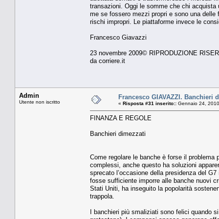
transazioni. Oggi le som­me che chi acquista u
me se fossero mezzi pro­pri e sono una delle f
rischi impropri. Le piatta­forme invece le cons
Francesco Giavazzi
23 novembre 2009© RIPRODUZIONE RISE
da corriere.it
Admin
Francesco GIAVAZZI. Banchieri d
Utente non iscritto
«
Risposta #31 inserito::
Gennaio 24, 2010
FINANZA E REGOLE
Banchieri dimezzati
Come regolare le banche è forse il problema pi
complessi, anche questo ha soluzioni apparente
sprecato l’occasione della presidenza del G7 il
fosse sufficiente imporre alle banche nuovi crite
Stati Uniti, ha inseguito la popolarità sosten
trappola.
I banchieri più smaliziati sono felici quando