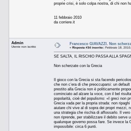
proprie crisi, è solo colpa nostra, di chi non 
11 febbraio 2010
da corriere.it
Admin
Francesco GIAVAZZI. Non scherza
Utente non iscritto
«
Risposta #34 inserito::
Febbraio 18, 2010
SE SALTA, IL RISCHIO PASSA ALLA SPAG
Non scherzate con la Grecia
Il gioco con la Grecia si sta facendo pericol
che non c’era di che preoccuparsi: un default
prestito alla Grecia non è politicamente prop
cominciato ad alzare la voce, con il bel risul
popolarità, cioè del populismo: «I greci non 
Grecia vada per la propria strada: non ripaghi i
aiutare chi vive al di sopra dei propri mezzi, 
una strategia che rischia di affossarlo. Il ve
non riprende, per stabilizzare il debito serve u
qualunque governo possa fare. Se invece la 
impossibile: circa 6 punti.