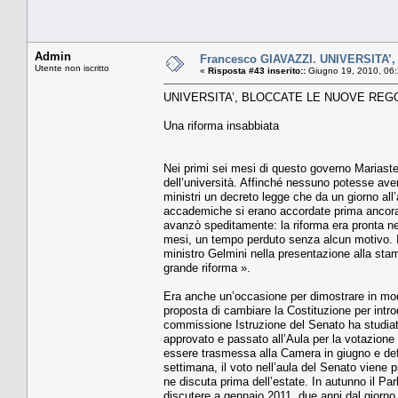
Admin
Francesco GIAVAZZI. UNIVERSIT
Utente non iscritto
«
Risposta #43 inserito::
Giugno 19, 2010, 06:
UNIVERSITA’, BLOCCATE LE NUOVE REG
Una riforma insabbiata
Nei primi sei mesi di questo governo Mariastell
dell’università. Affinché nessuno potesse aver
ministri un decreto legge che da un giorno all’al
accademiche si erano accordate prima ancora c
avanzò speditamente: la riforma era pronta ne
mesi, un tempo perduto senza alcun motivo. I
ministro Gelmini nella presentazione alla stam
grande riforma ».
Era anche un’occasione per dimostrare in modo
proposta di cambiare la Costituzione per introd
commissione Istruzione del Senato ha studiato 
approvato e passato all’Aula per la votazione
essere trasmessa alla Camera in giugno e def
settimana, il voto nell’aula del Senato viene
ne discuta prima dell’estate. In autunno il Par
discutere a gennaio 2011, due anni dal giorno