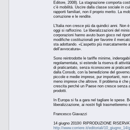
Editore, 2008). La stagnazione comporta costi 
c’è mobilità. Uscire dalla classe sociale in cui 
rapporti familiari, non il proprio merito. La m
corruzione e le rendite.
L'Italia non cresce più da quindici anni. Non
oggi si rafforzino. Le liberalizzazioni del mi
corporazioni hanno avuto buon gioco nel riport
modifiche costituzionali per favorire il merca
sta adottando. «L’aspetto più marcatamente ant
dell’avvocatura».
Sono reintrodotte le tariffe minime, inderogabil
regolamentata, si estende la riserva di attivit
di praticantato, senza riconoscere ai pratican
dalla Consob, con la benedizione del governo, 
piccole e medie imprese, pur importanti, non c
meno imprese che altrove. Il problema è che po
crescita perché un Paese non cresce senza az
prodotti.
In Europa si fa a gara nel tagliare le spese.
liberalizzazione, ai nostri figli trasmetteremo
Francesco Giavazzi
14 giugno 2010© RIPRODUZIONE RISERVA
http://www.corriere.it/editoriali/10_giugno_