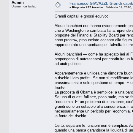
Admin
Francesco GIAVAZZI. Grandi capita
Utente non iscritto
«
Risposta #32 inserito::
Febbraio 01, 2010,
Grandi capitali e grossi equivoci
Alcuni banchieri non hanno evidentemente pr
che a Washington è cambiata l'aria: riprendere
proposte del Financial Stability Board per re
sono pronto», pronunciate accanto alla figura
rappresentato uno spartiacque. Talvolta le im
Alcuni banchieri — come ha spiegato ieri al
propongono di autotassarsi per costituire un f
ad aiuti pubblici.
Apparentemente è un’idea che dimostra buona vo
a rischio i loro profitti. Se non si modifican
prossima crisi è solo questione di tempo. E un
fronte.
La proposta di Obama è semplice: a una banca
Se uno di questi fallisce, poco male, ma se fal
l'economia. E’ un problema di «funzioni», ci
grandi sono un ostacolo alla concorrenza, ma 
necessariamente un pericolo per l'economia. 
la fonte del rischio.
Certo, separare le funzioni non è semplice. 
quando una banca garantisce la liquidità di u