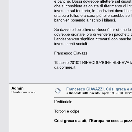
e banche, Bossi dovrebbe riflettere sul disast
che si considera azionista di riferimento di In
investire sul territorio, le fondazioni dovrebb
una pura follia, e ancora più folle sarebbe se l
banchieri ponendo a rischio i bilanci.
Se davvero l’obiettivo di Bossi è far sì che le
dovrebbe ordinare loro di vendere i pacchetti d
Landesbanken significa ritrovarsi con banche d
investimenti sociali.
Francesco Giavazzi
19 aprile 2010© RIPRODUZIONE RISERVAT
da corriere.it
Admin
Francesco GIAVAZZI. Crisi greca e ai
Utente non iscritto
«
Risposta #39 inserito::
Aprile 29, 2010, 10:2
L'editoriale
Torpori e colpe
Crisi greca e aiuti, l’Europa ne esce a pe