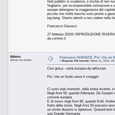
titoli pubblici in scadenza, e rischia di non r
Vogliamo, per incomprensibile ostinazione e st
europei detengono la maggioranza del capitale
piccola che molte banche sono pronte a garan
big bang. Stiamo attenti a non cadere nella lo
Francesco Giavazzi
27 febbraio 2010© RIPRODUZIONE RISERV
da corriere.it
Admin
Francesco GIAVAZZI. Piu’ che un f
Utente non iscritto
«
Risposta #36 inserito::
Marzo 11, 2010, 09
Crisi greca - unità europea da rafforzare
Piu’ che un fondo serve il coraggio
Ci sono stati momenti, nella storia recente, i
Negli Anni 50, quando Adenauer, De Gasperi e
comune europea.
E di nuovo negli Anni 90, quando Kohl, Andreo
frutto della storia. Negli Anni 50 eravamo anc
un simile disastro si ripetesse. Quarant’anni d
una Grande Germania.