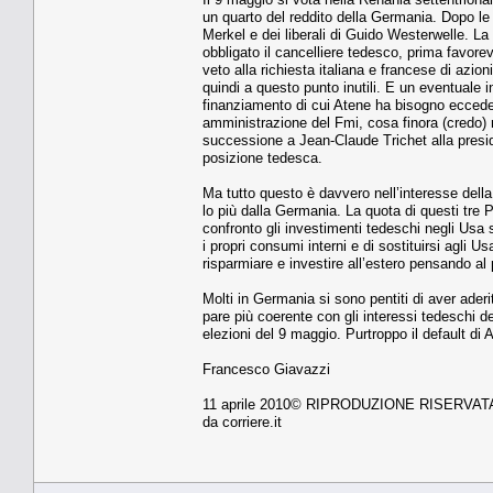
un quarto del reddito della Germania. Dopo le e
Merkel e dei liberali di Guido Westerwelle. L
obbligato il cancelliere tedesco, prima favore
veto alla richiesta italiana e francese di azi
quindi a questo punto inutili. E un eventuale i
finanziamento di cui Atene ha bisogno eccede l
amministrazione del Fmi, cosa finora (credo) 
successione a Jean-Claude Trichet alla presid
posizione tedesca.
Ma tutto questo è davvero nell’interesse della
lo più dalla Germania. La quota di questi tre P
confronto gli investimenti tedeschi negli Usa 
i propri consumi interni e di sostituirsi agli
risparmiare e investire all’estero pensando al 
Molti in Germania si sono pentiti di aver aderi
pare più coerente con gli interessi tedeschi de
elezioni del 9 maggio. Purtroppo il default di 
Francesco Giavazzi
11 aprile 2010© RIPRODUZIONE RISERVAT
da corriere.it