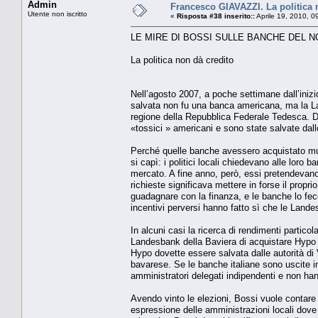
Admin
Francesco GIAVAZZI. La politica 
Utente non iscritto
«
Risposta #38 inserito::
Aprile 19, 2010, 0
LE MIRE DI BOSSI SULLE BANCHE DEL 
La politica non dà credito
Nell’agosto 2007, a poche settimane dall’inizi
salvata non fu una banca americana, ma la La
regione della Repubblica Federale Tedesca. Da 
«tossici » americani e sono state salvate dallo
Perché quelle banche avessero acquistato mut
si capì: i politici locali chiedevano alle loro
mercato. A fine anno, però, essi pretendevano,
richieste significava mettere in forse il propri
guadagnare con la finanza, e le banche lo fece
incentivi perversi hanno fatto sì che le Land
In alcuni casi la ricerca di rendimenti partico
Landesbank della Baviera di acquistare Hypo A
Hypo dovette essere salvata dalle autorità di
bavarese. Se le banche italiane sono uscite i
amministratori delegati indipendenti e non hanno
Avendo vinto le elezioni, Bossi vuole contare 
espressione delle amministrazioni locali dove 