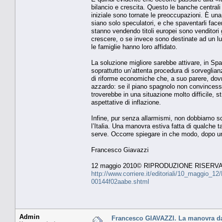
bilancio e crescita. Questo le banche centrali
iniziale sono tornate le preoccupazioni. È un
siano solo speculatori, e che spaventarli facen
stanno vendendo titoli europei sono venditor
crescere, o se invece sono destinate ad un lu
le famiglie hanno loro affidato.
La soluzione migliore sarebbe attivare, in S
soprattutto un’attenta procedura di sorveglian
di riforme economiche che, a suo parere, dovr
azzardo: se il piano spagnolo non convincesse, 
troverebbe in una situazione molto difficile, s
aspettative di inflazione.
Infine, pur senza allarmismi, non dobbiamo s
l’Italia. Una manovra estiva fatta di qualche
serve. Occorre spiegare in che modo, dopo un
Francesco Giavazzi
12 maggio 2010© RIPRODUZIONE RISERV
http://www.corriere.it/editoriali/10_maggio_1
00144f02aabe.shtml
Admin
Francesco GIAVAZZI. La manovra da 2