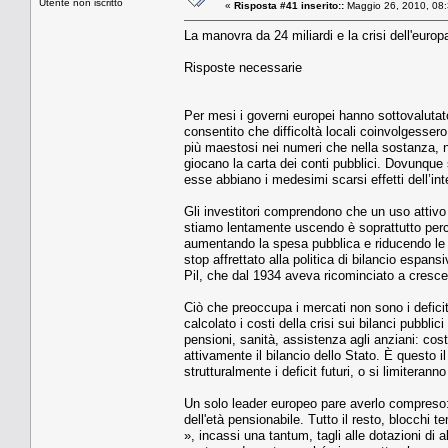
Utente non iscritto
«
Risposta #41 inserito::
Maggio 26, 2010, 08:
La manovra da 24 miliardi e la crisi dell'europ
Risposte necessarie
Per mesi i governi europei hanno sottovalutat
consentito che difficoltà locali coinvolgessero
più maestosi nei numeri che nella sostanza, no
giocano la carta dei conti pubblici. Dovunque 
esse abbiano i medesimi scarsi effetti dell’in
Gli investitori comprendono che un uso attivo 
stiamo lentamente uscendo è soprattutto perch
aumentando la spesa pubblica e riducendo le t
stop affrettato alla politica di bilancio espans
Pil, che dal 1934 aveva ricominciato a crescer
Ciò che preoccupa i mercati non sono i deficit
calcolato i costi della crisi sui bilanci pubbli
pensioni, sanità, assistenza agli anziani: cos
attivamente il bilancio dello Stato. È questo i
strutturalmente i deficit futuri, o si limiter
Un solo leader europeo pare averlo compreso:
dell'età pensionabile. Tutto il resto, blocchi 
», incassi una tantum, tagli alle dotazioni di 