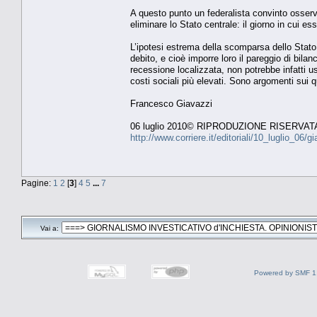
A questo punto un federalista convinto osserv
eliminare lo Stato centrale: il giorno in cui
L’ipotesi estrema della scomparsa dello Stato
debito, e cioè imporre loro il pareggio di bila
recessione localizzata, non potrebbe infatti us
costi sociali più elevati. Sono argomenti sui q
Francesco Giavazzi
06 luglio 2010© RIPRODUZIONE RISERVAT
http://www.corriere.it/editoriali/10_luglio_0
Pagine:
1
2
[
3
]
4
5
...
7
Vai a:
Powered by SMF 1