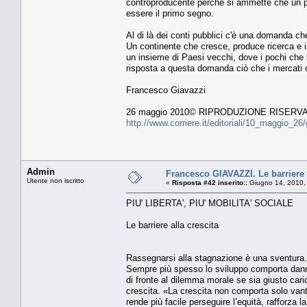
controproducente perché si ammette che un pro
essere il primo segno.
Al di là dei conti pubblici c'è una domanda che
Un continente che cresce, produce ricerca e in
un insieme di Paesi vecchi, dove i pochi che 
risposta a questa domanda ciò che i mercati 
Francesco Giavazzi
26 maggio 2010© RIPRODUZIONE RISERV
http://www.corriere.it/editoriali/10_maggio_
Admin
Francesco GIAVAZZI. Le barriere a
Utente non iscritto
«
Risposta #42 inserito::
Giugno 14, 2010,
PIU' LIBERTA', PIU' MOBILITA' SOCIALE
Le barriere alla crescita
Rassegnarsi alla stagnazione è una sventura. 
Sempre più spesso lo sviluppo comporta danni i
di fronte al dilemma morale se sia giusto cari
crescita. «La crescita non comporta solo vanta
rende più facile perseguire l’equità, rafforza