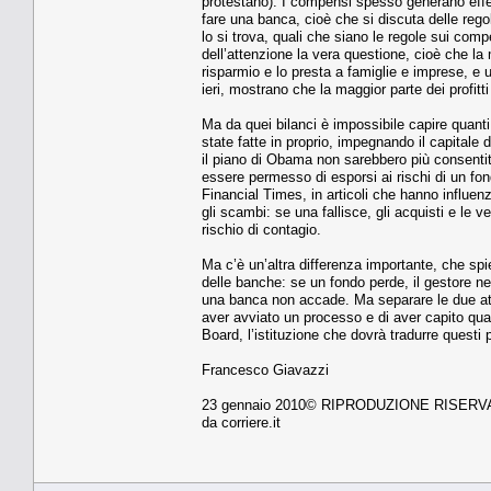
protestano). I compensi spesso generano effet
fare una banca, cioè che si discuta delle regol
lo si trova, quali che siano le regole sui co
dell’attenzione la vera questione, cioè che 
risparmio e lo presta a famiglie e imprese, e u
ieri, mostrano che la maggior parte dei profitti
Ma da quei bilanci è impossibile capire quanti 
state fatte in proprio, impegnando il capital
il piano di Obama non sarebbero più consentit
essere permesso di esporsi ai rischi di un f
Financial Times, in articoli che hanno influe
gli scambi: se una fallisce, gli acquisti e le v
rischio di contagio.
Ma c’è un’altra differenza importante, che spi
delle banche: se un fondo perde, il gestore ne
una banca non accade. Ma separare le due atti
aver avviato un processo e di aver capito qual
Board, l’istituzione che dovrà tradurre questi p
Francesco Giavazzi
23 gennaio 2010© RIPRODUZIONE RISERV
da corriere.it