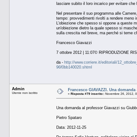
lasciare subito il loro incarico per evitare ch
Nel presentare il suo programma alle Camere,
tempo: provvedimenti rivolti a rendere meno in
L'obiezione che spesso si oppone a queste mi
un'obiezione dietro la quale spesso si masche
sulla crescita nel breve, ma perché si teme ch
Francesco Giavazzi
7 ottobre 2012 | 11:07© RIPRODUZIONE R
da -
http://www.corriere.it/editoriali/12_otto
96f0bb140020.shtml
Admin
Francesco GIAVAZZI. Una domanda a
Utente non iscritto
«
Risposta #79 inserito::
Novembre 26, 2012, 0
Una domanda al professor Giavazzi su Giubb
Pietro Spataro
Data: 2012-11-25