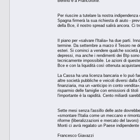
Berlino e a Francoforte.
Per riuscire a tutelare la nostra indipendenz
Spagna firmerà la sua richiesta di aiuto - pre
della Bce, il nostro spread salirà ancora. Ci
Il piano per «salvare l'Italia» ha due parti. In
termine. Da settembre a marzo il Tesoro ne dev
esteri. Si cominci a vendere qualche società
depressi, ma anche i rendimenti dei Btp sono 
tecnicamente impossibile. Le azioni di queste 
Bce e con la liquidità così ottenuta acquistar
La Cassa ha una licenza bancaria e lo può fa
altre società pubbliche e veicoli diversi dall
finanziaria, ma un «anticipo in conto vendita»
risparmio delle famiglie con emissioni di titoli
l'importante è la rapidità. Cento miliardi sare
Sette mesi senza l'assillo delle aste dovrebb
«smontare l'Italia come un meccano e rimontarl
riforme (liberalizzazioni e mercato del lavoro
Monti ci avrà regalato un Paese indipendente
Francesco Giavazzi