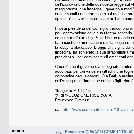
dell'approvazione della cosiddetta legge sul «F
maggioranza, che impegna il governo a modifica
quei tribunali non verranno chiusi mai. L'error
spese - è di aver ritenuto esaurito il suo comp
I nostri presidenti del Consiglio trascorrono a
per l'approvazione della sua riforma sanitari
da un lato all'altro degli Stati Uniti cercando
farmaceutiche mentivano e quella legge era nel
la lobby la bloccasse. E oggi, alla vigilia del
impedirla, ha schierato la sua straordinaria ma
presidenza - per convincere gli americani con 
Crederò che il governo sia impegnato a ridur
accorpati, per convincere i cittadini che togli
corporative degli avvocati. O a Bari, Messina, 
dell'Anvur) è nell'interesse dei loro figli. Non
19 agosto 2013 | 7:56
© RIPRODUZIONE RISERVATA
Francesco Giavazzi
da -
http://www.corriere.it/editoriali/13_ago
Admin
Francesco GIAVAZZI COME L’ITALIA 