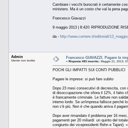
Cambiare i vecchi burocrati è certamente cost
ministero. Ma è un costo che val la pena pagar
Francesco Giavazzi
9 maggio 2013 | 8:42© RIPRODUZIONE RI
da -
http://www.corriere.it/editoriali/13_mag
Admin
Francesco GIAVAZZI. Pagare le imp
Utente non iscritto
«
Risposta #83 inserito::
Maggio 21, 2013, 0
POCHI GLI IMPATTI SUI CONTI PUBBLICI
Pagare le imprese: si può fare subito
Dopo 23 mesi consecutivi di decrescita, con un 
di disoccupazione che sfiora il 12%, il fatto
è francamente criminale. Le fatture non saldat
interno lordo. Se un'impresa fallisce perché l
non c'è più. Non è che quando arriva il pagam
Dopo aver rimandato il problema per 16 mesi, 
pagamenti per 20 miliardi: un quinto del tota
congiunto dei vicepresidenti Rehn e Tajani): «