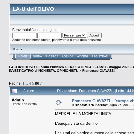
LA-U dell'OLIVO
Benvenuto!
Accedi
o
registrati
.
Accesso con nome utente, password e durata della sessione
Notizie
:
HOME
GUIDA
RICERCA
AGENDA
ACCEDI
REGISTRATI
LA-U dell'OLIVO
>
Forum Pubblico
>
LA-U STORICA 2 -Ante 12 maggio 2023 
INVESTICATIVO d'INCHIESTA. OPINIONISTI.
>
Francesco GIAVAZZI.
Pagine:
1
...
4
5
[
6
]
7
Autore
Discussione: Francesco GIAVAZZI. (Letto 14410
Admin
Francesco GIAVAZZI. L'europa vis
Utente non iscritto
«
Risposta #75 inserito::
Luglio 05, 2012, 
MERKEL E LA MONETA UNICA
L'europa vista da Berlino
I risultati del vertice europeo della scorsa se