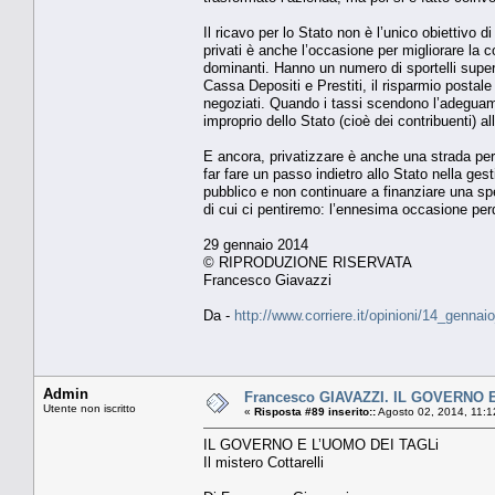
Il ricavo per lo Stato non è l’unico obiettivo d
privati è anche l’occasione per migliorare la c
dominanti. Hanno un numero di sportelli superi
Cassa Depositi e Prestiti, il risparmio postale
negoziati. Quando i tassi scendono l’adegua
improprio dello Stato (cioè dei contribuenti) a
E ancora, privatizzare è anche una strada per 
far fare un passo indietro allo Stato nella ges
pubblico e non continuare a finanziare una sp
di cui ci pentiremo: l’ennesima occasione per
29 gennaio 2014
© RIPRODUZIONE RISERVATA
Francesco Giavazzi
Da -
http://www.corriere.it/opinioni/14_genna
Admin
Francesco GIAVAZZI. IL GOVERNO E 
Utente non iscritto
«
Risposta #89 inserito::
Agosto 02, 2014, 11:1
IL GOVERNO E L’UOMO DEI TAGLi
Il mistero Cottarelli