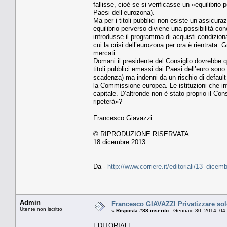
fallisse, cioè se si verificasse un «equilibrio
Paesi dell’eurozona).
Ma per i titoli pubblici non esiste un’assicura
equilibrio perverso diviene una possibilità con
introdusse il programma di acquisti condiziona
cui la crisi dell’eurozona per ora è rientrata
mercati.
Domani il presidente del Consiglio dovrebbe q
titoli pubblici emessi dai Paesi dell’euro sono
scadenza) ma indenni da un rischio di default
la Commissione europea. Le istituzioni che in
capitale. D’altronde non è stato proprio il Con
ripeterà»?
Francesco Giavazzi
© RIPRODUZIONE RISERVATA
18 dicembre 2013
Da -
http://www.corriere.it/editoriali/13_di
Admin
Francesco GIAVAZZI Privatizzare solo
Utente non iscritto
«
Risposta #88 inserito::
Gennaio 30, 2014, 04
EDITORIALE