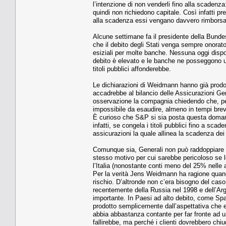
l’intenzione di non venderli fino alla scadenz
quindi non richiedono capitale. Così infatti p
alla scadenza essi vengano davvero rimborsat
Alcune settimane fa il presidente della Bund
che il debito degli Stati venga sempre onora
esiziali per molte banche. Nessuna oggi dispo
debito è elevato e le banche ne posseggono un
titoli pubblici affonderebbe.
Le dichiarazioni di Weidmann hanno già prodot
accadrebbe al bilancio delle Assicurazioni G
osservazione la compagnia chiedendo che, per 
impossibile da esaudire, almeno in tempi brev
È curioso che S&P si sia posta questa doman
infatti, se congela i titoli pubblici fino a sc
assicurazioni la quale allinea la scadenza dei
Comunque sia, Generali non può raddoppiare il
stesso motivo per cui sarebbe pericoloso se lo
l’Italia (nonostante conti meno del 25% nelle 
Per la verità Jens Weidmann ha ragione quando
rischio. D’altronde non c’era bisogno del caso 
recentemente della Russia nel 1998 e dell’Arg
importante. In Paesi ad alto debito, come Spagn
prodotto semplicemente dall’aspettativa che e
abbia abbastanza contante per far fronte ad un 
fallirebbe, ma perché i clienti dovrebbero ch