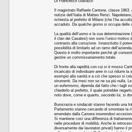
Di Francesco Giavazzi
Il magistrato Raffaele Cantone, classe 1963, d
notizie dell’Italia di Matteo Renzi. Napoletano
richiesta al prefetto di Milano (che l’ha accol
accaduto. Da qualche giorno si occupa delle a
La qualità dell’uomo e la sua determinazione (
il clan dei Casalesi) non sono l’unico motivo
contrasto alla corruzione. Innanzitutto il pote
possibilità di limitarlo ad un ramo dell’aziend
Questo è molto importante perché gli consente 
gestire un commissariamento totale.
Di fronte alla rapidità con cui si è mosso Cant
incaricato di individuare aree in cui ridurre 
esempio alla sanità e a ciò che spesso si cela
strumenti. Da mesi non se ne sa più nulla. Le
un eufemismo, dipenda dal fatto che i tagli 
chiederlo al prefetto, il quale potrebbe negar
noto dove, come e quanto, secondo lui, si dovr
Burocrazia e sindacati stanno facendo una lot
Parlamento stanno cercando di smontare la rif
emendato dalla Camera inserendovi eccezioni per 
Si mantiene così una differenza di trattamento 
nelle procedure di mobilità. Anche le retrocessi
diversamente dai lavoratori privati) hanno il p