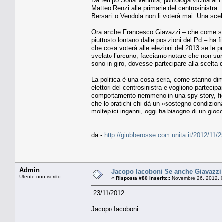
Da tempo Sofia Ventura, politologa vicina al 
Matteo Renzi alle primarie del centrosinistra.
Bersani o Vendola non li voterà mai. Una scel
Ora anche Francesco Giavazzi – che come si sa
piuttosto lontano dalle posizioni del Pd – ha 
che cosa voterà alle elezioni del 2013 se le 
svelato l’arcano, facciamo notare che non sa
sono in giro, dovesse partecipare alla scelta d
La politica è una cosa seria, come stanno dimo
elettori del centrosinistra e vogliono partecip
comportamento nemmeno in una spy story, fig
che lo pratichi chi dà un «sostegno condiziona
molteplici inganni, oggi ha bisogno di un gioco
da -
http://giubberosse.com.unita.it/2012/11/
Admin
Jacopo Iacoboni Se anche Giavazzi f
Utente non iscritto
«
Risposta #80 inserito::
Novembre 26, 2012, 
23/11/2012
Jacopo Iacoboni