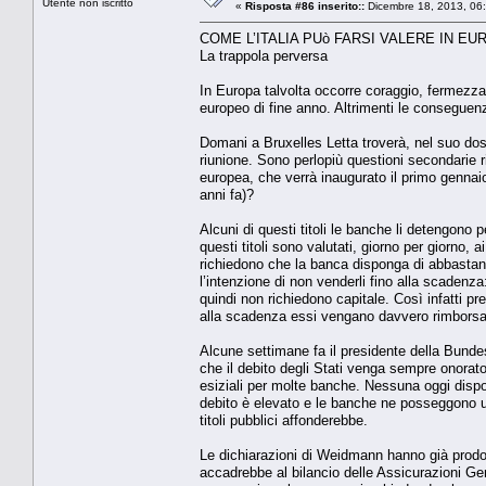
Utente non iscritto
«
Risposta #86 inserito::
Dicembre 18, 2013, 06
COME L’ITALIA PUò FARSI VALERE IN EU
La trappola perversa
In Europa talvolta occorre coraggio, fermezz
europeo di fine anno. Altrimenti le conseguenz
Domani a Bruxelles Letta troverà, nel suo dossi
riunione. Sono perlopiù questioni secondarie 
europea, che verrà inaugurato il primo gennaio,
anni fa)?
Alcuni di questi titoli le banche li detengono 
questi titoli sono valutati, giorno per giorno,
richiedono che la banca disponga di abbastanza
l’intenzione di non venderli fino alla scadenz
quindi non richiedono capitale. Così infatti p
alla scadenza essi vengano davvero rimborsat
Alcune settimane fa il presidente della Bund
che il debito degli Stati venga sempre onora
esiziali per molte banche. Nessuna oggi dispo
debito è elevato e le banche ne posseggono un
titoli pubblici affonderebbe.
Le dichiarazioni di Weidmann hanno già prodot
accadrebbe al bilancio delle Assicurazioni G