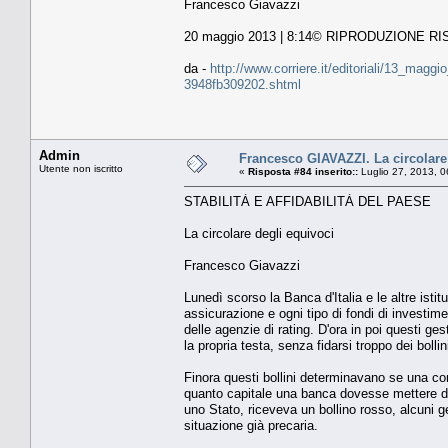
Francesco Giavazzi
20 maggio 2013 | 8:14© RIPRODUZIONE R
da -
http://www.corriere.it/editoriali/13_mag
3948fb309202.shtml
Admin
Francesco GIAVAZZI. La circolare
Utente non iscritto
«
Risposta #84 inserito::
Luglio 27, 2013, 0
STABILITÀ E AFFIDABILITÀ DEL PAESE
La circolare degli equivoci
Francesco Giavazzi
Lunedì scorso la Banca d'Italia e le altre isti
assicurazione e ogni tipo di fondi di investim
delle agenzie di rating. D'ora in poi questi ge
la propria testa, senza fidarsi troppo dei boll
Finora questi bollini determinavano se una com
quanto capitale una banca dovesse mettere da 
uno Stato, riceveva un bollino rosso, alcuni g
situazione già precaria.