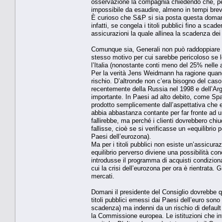
osservazione la compagnia chiedendo che, per 
impossibile da esaudire, almeno in tempi brev
È curioso che S&P si sia posta questa doman
infatti, se congela i titoli pubblici fino a sc
assicurazioni la quale allinea la scadenza dei
Comunque sia, Generali non può raddoppiare il
stesso motivo per cui sarebbe pericoloso se lo
l’Italia (nonostante conti meno del 25% nelle 
Per la verità Jens Weidmann ha ragione quando
rischio. D’altronde non c’era bisogno del caso 
recentemente della Russia nel 1998 e dell’Arg
importante. In Paesi ad alto debito, come Spagn
prodotto semplicemente dall’aspettativa che e
abbia abbastanza contante per far fronte ad un 
fallirebbe, ma perché i clienti dovrebbero ch
fallisse, cioè se si verificasse un «equilibrio
Paesi dell’eurozona).
Ma per i titoli pubblici non esiste un’assicura
equilibrio perverso diviene una possibilità con
introdusse il programma di acquisti condiziona
cui la crisi dell’eurozona per ora è rientrata
mercati.
Domani il presidente del Consiglio dovrebbe q
titoli pubblici emessi dai Paesi dell’euro sono
scadenza) ma indenni da un rischio di default
la Commissione europea. Le istituzioni che in