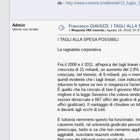
da -
http://www.corriere.it/editoriali/13_lugl
Admin
Francesco GIAVAZZI. I TAGLI ALLA S
Utente non iscritto
«
Risposta #85 inserito::
Agosto 19, 2013, 07:4
I TAGLI ALLA SPESA POSSIBILI
La ragnatela corporativa
Fra il 2008 e il 2011, all'epoca dei tagli linea
cresciuta di 21 miliardi, un aumento del 2,8%.
cresciuta, nel triennio, di 9 miliardi, più o m
quindi evidente che i tagli lineari, cioè indis
riducono le spese se non si riorganizza l'azie
È quello che ha cercato di fare il governo Mo
migliore è la legge Severino che voleva rendere
sezioni distaccate e 667 uffici del giudice di
uffici giudiziari). Il vantaggio di chiudere un 
è davanti agli occhi di tutti.
E tuttavia nemmeno questo ha funzionato. Inn
caserme inutili, né università giudicate pessi
preoccupa, tanto si sa che non verranno applica
aggirabili, suscitano reazioni violente.
Nel caso dei tribunali sono insorti gli avvoc