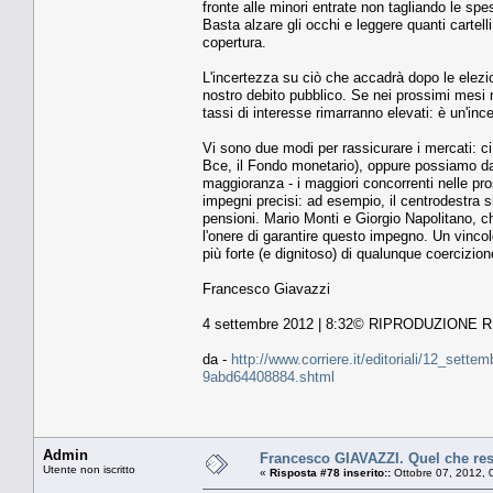
fronte alle minori entrate non tagliando le spe
Basta alzare gli occhi e leggere quanti cartell
copertura.
L'incertezza su ciò che accadrà dopo le elezion
nostro debito pubblico. Se nei prossimi mesi n
tassi di interesse rimarranno elevati: è un'
Vi sono due modi per rassicurare i mercati: ci 
Bce, il Fondo monetario), oppure possiamo dare
maggioranza - i maggiori concorrenti nelle pr
impegni precisi: ad esempio, il centrodestra si
pensioni. Mario Monti e Giorgio Napolitano, 
l'onere di garantire questo impegno. Un vincol
più forte (e dignitoso) di qualunque coercizion
Francesco Giavazzi
4 settembre 2012 | 8:32© RIPRODUZIONE 
da -
http://www.corriere.it/editoriali/12_set
9abd64408884.shtml
Admin
Francesco GIAVAZZI. Quel che rest
Utente non iscritto
«
Risposta #78 inserito::
Ottobre 07, 2012, 