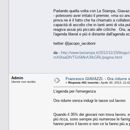
Parlando quella volta con La Stampa, Giavazzi 
- potessero aver irritato il premier, «ma so
prova ne è il fatto che ha chiamato a collabor
capacità di ascolto che in tanti anni di vita 
reagiva assai più piccato alle critiche. Ora, 
l'agenda liberal e più è distante dall'agenda
twitter @jacopo_iacoboni
da -
http://www.lastampa.it/2012/11/23/blogs/a
mX0IaaDlVTGr5MkA3IkGRL/pagina.html
Admin
Francesco GIAVAZZI. - Ora ridurre s
Utente non iscritto
«
Risposta #81 inserito::
Aprile 30, 2013, 11:4
L'agenda per l'emergenza
Ora ridurre senza indugi le tasse sul lavoro
Quando il 35% dei giovani non trova lavoro, e s
più ricca, sono sempre più numerose le famigli
hanno perso il lavoro e non ce la fanno più a 