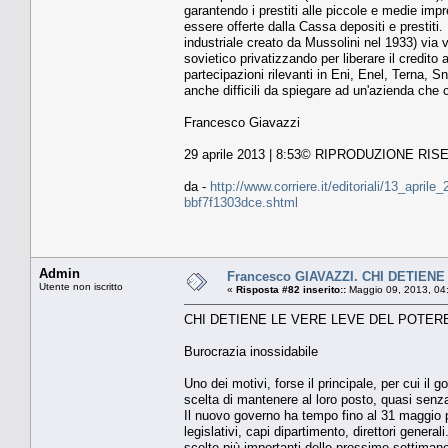
garantendo i prestiti alle piccole e medie imp
essere offerte dalla Cassa depositi e prestiti. 
industriale creato da Mussolini nel 1933) vi
sovietico privatizzando per liberare il credit
partecipazioni rilevanti in Eni, Enel, Terna,
anche difficili da spiegare ad un'azienda che c
Francesco Giavazzi
29 aprile 2013 | 8:53© RIPRODUZIONE RI
da -
http://www.corriere.it/editoriali/13_apri
bbf7f1303dce.shtml
Admin
Francesco GIAVAZZI. CHI DETIE
Utente non iscritto
«
Risposta #82 inserito::
Maggio 09, 2013, 04
CHI DETIENE LE VERE LEVE DEL POTER
Burocrazia inossidabile
Uno dei motivi, forse il principale, per cui il
scelta di mantenere al loro posto, quasi senza 
Il nuovo governo ha tempo fino al 31 maggio per
legislativi, capi dipartimento, direttori gene
scelte più importanti delle prossime settiman