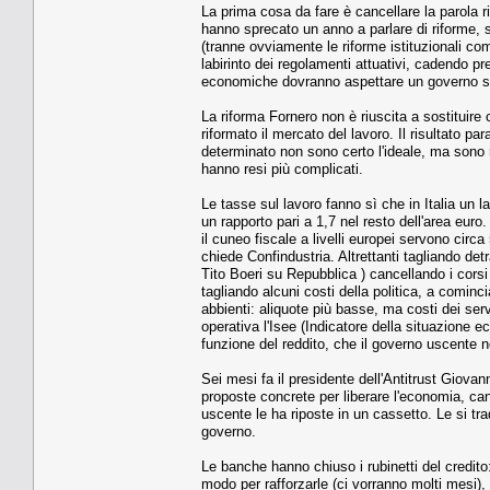
La prima cosa da fare è cancellare la parola r
hanno sprecato un anno a parlare di riforme,
(tranne ovviamente le riforme istituzionali c
labirinto dei regolamenti attuativi, cadendo 
economiche dovranno aspettare un governo su
La riforma Fornero non è riuscita a sostituire
riformato il mercato del lavoro. Il risultato p
determinato non sono certo l'ideale, ma sono 
hanno resi più complicati.
Le tasse sul lavoro fanno sì che in Italia un l
un rapporto pari a 1,7 nel resto dell'area euro.
il cuneo fiscale a livelli europei servono circ
chiede Confindustria. Altrettanti tagliando d
Tito Boeri su Repubblica ) cancellando i corsi
tagliando alcuni costi della politica, a cominc
abbienti: aliquote più basse, ma costi dei serv
operativa l'Isee (Indicatore della situazione 
funzione del reddito, che il governo uscente n
Sei mesi fa il presidente dell'Antitrust Giovan
proposte concrete per liberare l'economia, canc
uscente le ha riposte in un cassetto. Le si trad
governo.
Le banche hanno chiuso i rubinetti del credito:
modo per rafforzarle (ci vorranno molti mesi), s