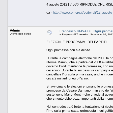
4 agosto 2012 | 7:56© RIPRODUZIONE RI
da -
http://www.corriere.it/editoriali/12_ago
Admin
Francesco GIAVAZZI. Ogni promes
Utente non iscritto
«
Risposta #77 inserito::
Settembre 04, 2012
ELEZIONI E PROGRAMMI DEI PARTITI
Ogni promessa non sia debito
Durante la campagna elettorale del 2006 la coa
riforma Maroni, che a partire dal 2008 avrebbe
governo Prodi mantenne la promessa, con un cos
decennio. Durante la successiva campagna elett
cancellare l'Ici sulla prima casa, anche in q
circa 2 miliardi di euro l'anno.
Si avvicinano le elezioni e tornano le promess
promosso da Cesare Damiano, ministro del Welf
sostengono Mario Monti - che chiede al govern
che smonterebbe pezzi importanti della riforma
Nel centrodestra è forte la tentazione di ripe
l'Imu sulla prima casa, un'imposta il cui getti