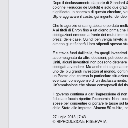
Dopo il declassamento da parte di Standard & 
colonne Ferruccio de Bortoli) è solo due gradin
significato, in assenza di questa circolare, vend
Btp e aggravare il costo, già ingente, del debi
Che le agenzie di rating abbiano perduto molta
A ai titoli di Enron fino a un giorno prima che 
obbligazioni emesse a fronte dei mutui immobil
prezzi delle case. Quindi ben venga l'invito a
almeno giustificherà i loro stipendi spesso str
E tuttavia fuori dall'Italia, fra quegli investi
accompagnata da altre decisioni, potrebbe ess
Uniti, alcuni investitori non possono detenere
obbligati a vendere. Ma anche chi ragiona con 
uno dei più grandi investitori al mondo, conti
un Paese che «attesa la particolare situazione 
eventuali conseguenze di un declassamento, ma
Un'ammissione che siamo consapevoli dei risch
Il governo continua a dar l'impressione di non
fiducia e faccia ripartire l'economia. Non i po
spese per consentire di portare le tasse sul la
dello Stato alle imprese. Almeno 50 subito, no
27 luglio 2013 | 7:43
© RIPRODUZIONE RISERVATA