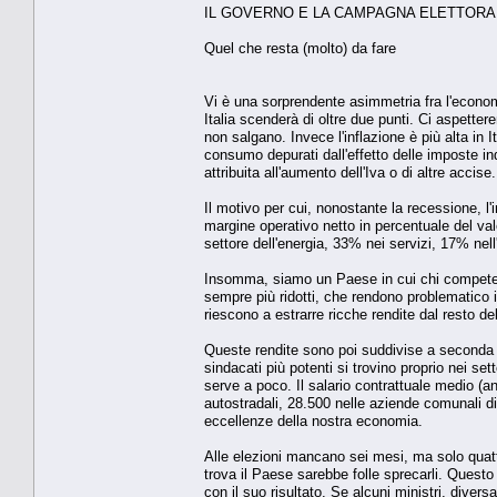
IL GOVERNO E LA CAMPAGNA ELETTORA
Quel che resta (molto) da fare
Vi è una sorprendente asimmetria fra l'economi
Italia scenderà di oltre due punti. Ci aspet
non salgano. Invece l'inflazione è più alta in 
consumo depurati dall'effetto delle imposte ind
attribuita all'aumento dell'Iva o di altre accise.
Il motivo per cui, nonostante la recessione, l
margine operativo netto in percentuale del val
settore dell'energia, 33% nei servizi, 17% nell'
Insomma, siamo un Paese in cui chi compete s
sempre più ridotti, che rendono problematico i
riescono a estrarre ricche rendite dal resto de
Queste rendite sono poi suddivise a seconda dei
sindacati più potenti si trovino proprio nei set
serve a poco. Il salario contrattuale medio (an
autostradali, 28.500 nelle aziende comunali di
eccellenze della nostra economia.
Alle elezioni mancano sei mesi, ma solo quattr
trova il Paese sarebbe folle sprecarli. Questo
con il suo risultato. Se alcuni ministri, diver