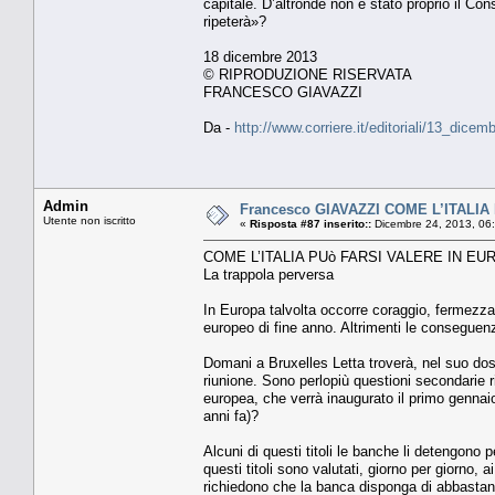
capitale. D’altronde non è stato proprio il Con
ripeterà»?
18 dicembre 2013
© RIPRODUZIONE RISERVATA
FRANCESCO GIAVAZZI
Da -
http://www.corriere.it/editoriali/13_di
Admin
Francesco GIAVAZZI COME L’ITALIA 
Utente non iscritto
«
Risposta #87 inserito::
Dicembre 24, 2013, 06
COME L’ITALIA PUò FARSI VALERE IN EU
La trappola perversa
In Europa talvolta occorre coraggio, fermezz
europeo di fine anno. Altrimenti le conseguenz
Domani a Bruxelles Letta troverà, nel suo dossi
riunione. Sono perlopiù questioni secondarie 
europea, che verrà inaugurato il primo gennaio,
anni fa)?
Alcuni di questi titoli le banche li detengono 
questi titoli sono valutati, giorno per giorno,
richiedono che la banca disponga di abbastanza