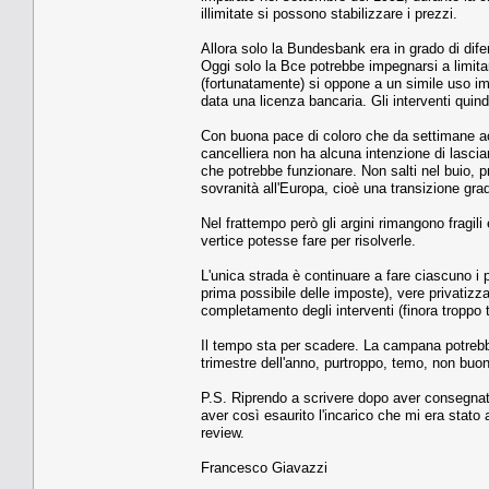
illimitate si possono stabilizzare i prezzi.
Allora solo la Bundesbank era in grado di difen
Oggi solo la Bce potrebbe impegnarsi a limita
(fortunatamente) si oppone a un simile uso impr
data una licenza bancaria. Gli interventi quin
Con buona pace di coloro che da settimane acc
cancelliera non ha alcuna intenzione di lasciar
che potrebbe funzionare. Non salti nel buio, p
sovranità all'Europa, cioè una transizione gra
Nel frattempo però gli argini rimangono fragili
vertice potesse fare per risolverle.
L'unica strada è continuare a fare ciascuno i p
prima possibile delle imposte), vere privatizzaz
completamento degli interventi (finora troppo ti
Il tempo sta per scadere. La campana potrebbe
trimestre dell'anno, purtroppo, temo, non buon
P.S. Riprendo a scrivere dopo aver consegnato 
aver così esaurito l'incarico che mi era stato 
review.
Francesco Giavazzi