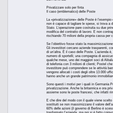
Privatizzare solo per finta
Il caso (emblematico) delle Poste
La «privatizzazione» delle Poste è l’esempio 
non è capace di tagliare le spese, si trova a d
Stato. L’operazione pare costruita su due princ
modifica del contratto di lavoro. E non cont
rischiando 70 milioni della propria cassa per cop
Se l’obiettivo fosse stato la massimizzazione
Gli investitori cercano aziende trasparenti, con 
di un’altra. È il caso delle Poste. L’azienda
numero di sportelli; una compagnia di assicura
qualche mese, uno dei maggiori soci di Alital
di telefonia con 3 milioni di clienti; Postel ch
investitore può comprendere se le attività ba
vengono allocati i costi degli oltre 13.000 uff
hanno anche un grande patrimonio immobiliare
Sono questi i motivi per i quali in Germania
privatizzazione. Anche la britannica e ora pri
assieme sono le poste francesi, che infatti 
E che dire del modo con il quale viene scelto
sostituiti se non massimizzano il valore dell’
60% delle azioni (il governo di Berlino è sc
trasformato l’azienda, ma poi si è fatto coinvo