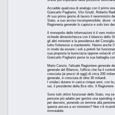
Accadde qualcosa di analogo con il primo ese
Giancarlo Pagliarini, Vito Gnutti, Roberto Rad
Al suo primo giorno di lavoro il neoministro d
Stato, a suo avviso incomprensibile, disse: «B
Ragioneria generale lo capisce e solo loro de
Il monopolio delle informazioni è il vero mot
richiede dimestichezza con il bilancio dello St
gli altri ministeri e la presidenza del Consigli
tutto l'interesse a mantenerlo. Hanno anche l'i
in modo da essere i soli a poterli far funziona
sua proposta la burocrazia oppone ostacoli ch
Giancarlo Pagliarini perse la sua battaglia co
Mario Canzio, l'attuale Ragioniere generale del
generale del Bilancio, l'ufficio che ha il contr
cresciuta (ai prezzi di oggi) di circa 200 mili
generale, è cresciuta di oltre 30 miliardi.
I sindaci durano in carica cinque anni, con la 
sei, il presidente della Bce otto. Il Ragionier
Sono tutti ottimi funzionari dello Stato, ma s
persone più adatte per gestire una spending re
per davvero, ponendo un termine alla perenne r
questa ancora a un ministero? Non c'è ricambio
immutabile.