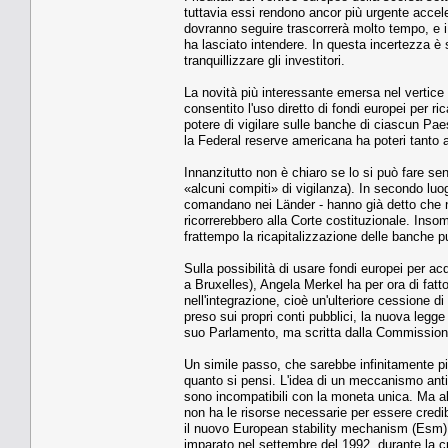
tuttavia essi rendono ancor più urgente accele
dovranno seguire trascorrerà molto tempo, e i 
ha lasciato intendere. In questa incertezza è
tranquillizzare gli investitori.
La novità più interessante emersa nel vertic
consentito l'uso diretto di fondi europei per 
potere di vigilare sulle banche di ciascun Pa
la Federal reserve americana ha poteri tanto 
Innanzitutto non è chiaro se lo si può fare senz
«alcuni compiti» di vigilanza). In secondo luo
comandano nei Länder - hanno già detto che no
ricorrerebbero alla Corte costituzionale. Ins
frattempo la ricapitalizzazione delle banche p
Sulla possibilità di usare fondi europei per acqui
a Bruxelles), Angela Merkel ha per ora di fatt
nell'integrazione, cioè un'ulteriore cessione 
preso sui propri conti pubblici, la nuova legg
suo Parlamento, ma scritta dalla Commission
Un simile passo, che sarebbe infinitamente più
quanto si pensi. L'idea di un meccanismo anti
sono incompatibili con la moneta unica. Ma allo 
non ha le risorse necessarie per essere credibi
il nuovo European stability mechanism (Esm) h
imparato nel settembre del 1992, durante la cr