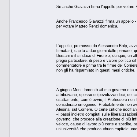
Se anche Giavazzi firma l'appello per votare 
Anche Francesco Giavazzi firma un appello - m
per votare Matteo Renzi domenica.
L'appello, promosso da Alessandro Balp, avvoca
firmatari), capita a due giorni dalle primarie
Bersani e il sindaco di Firenze; dunque, un a
pregio particolare, di peso e valore politico di
commentatore e prima tra le firme del Corrie
non gli ha risparmiato in questi mesi critiche
A giugno Monti lamentò «il mio governo e io a
attribuivano, spesso colpevolizzandoci, dei co
esattamente, com’è ovvio, il Professore non lo 
considerato omogeneo. Probabilmente non aveva
Alesina, sul Corriere. O certe critiche ricolf
«i passi indietro compiuti sulle liberalizzazio
governo, che procede alla creazione di più infra
veloce, cause di lavoro più certe e spedite, pa
un’università che produca «buon capitale um