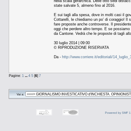
nella scala gerarchica. Delle otto sedi distac
state salvate 5, almeno fino al 2016.
E sui tagli alla spesa, dove in molti casi il 
Cottarelli, le chiediamo un po’ di coraggio! Il
fare proposte anche controverse. Il presidente
oggi che perdere altro tempo. E se possiamo dar
da Cantone. Vedrà che le proposte di tagli al
30 luglio 2014 | 09:00
© RIPRODUZIONE RISERVATA
Da -
http://www.corriere.it/editoriali/14_lug
Pagine:
1
...
4
5
[
6
]
7
Vai a:
Powered by SMF 1