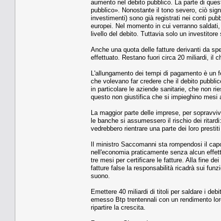
aumento nel debito pubblico. La parte di ques
pubblico». Nonostante il tono severo, ciò sign
investimenti) sono già registrati nei conti pubb
europei. Nel momento in cui verranno saldati, i
livello del debito. Tuttavia solo un investitore
Anche una quota delle fatture derivanti da spes
effettuato. Restano fuori circa 20 miliardi, il 
L'allungamento dei tempi di pagamento è un fen
che volevano far credere che il debito pubblic
in particolare le aziende sanitarie, che non r
questo non giustifica che si impieghino mesi a 
La maggior parte delle imprese, per sopravviv
le banche si assumessero il rischio dei ritard
vedrebbero rientrare una parte dei loro prestiti
Il ministro Saccomanni sta rompendosi il capo
nell'economia praticamente senza alcun effett
tre mesi per certificare le fatture. Alla fine d
fatture false la responsabilità ricadrà sui funz
suono.
Emettere 40 miliardi di titoli per saldare i d
emesso Btp trentennali con un rendimento lor
ripartire la crescita.