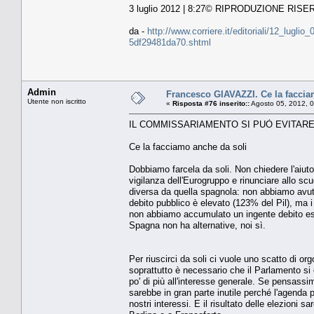
3 luglio 2012 | 8:27© RIPRODUZIONE RIS
da -
http://www.corriere.it/editoriali/12_lugl
5df29481da70.shtml
Admin
Francesco GIAVAZZI. Ce la faccia
Utente non iscritto
«
Risposta #76 inserito::
Agosto 05, 2012, 
IL COMMISSARIAMENTO SI PUÒ EVITAR
Ce la facciamo anche da soli
Dobbiamo farcela da soli. Non chiedere l'aiuto
vigilanza dell'Eurogruppo e rinunciare allo sc
diversa da quella spagnola: non abbiamo avut
debito pubblico è elevato (123% del Pil), ma i 
non abbiamo accumulato un ingente debito est
Spagna non ha alternative, noi sì.
Per riuscirci da soli ci vuole uno scatto di or
soprattutto è necessario che il Parlamento si o
po' di più all'interesse generale. Se pensass
sarebbe in gran parte inutile perché l'agenda 
nostri interessi. E il risultato delle elezioni 