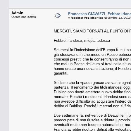
Admin
Francesco GIAVAZZI. Febbre irlan
Utente non iscritto
«
Risposta #51 inserito::
Novembre 13, 2010,
MERCATI, SIAMO TORNATI AL PUNTO DI
Febbre irlandese, miopia tedesca
Sei mesi fa l’indecisione dell’Europa fu sul pu
già studiavano in che modo un Paese potesse u
concessi prestiti che le consentiranno di non r
che mai un Paese dell’euro si trovi nella situ
hanno creato una nuova istituzione, il Fondo euro
garantiti.
Si disse che la «paura greca» aveva insegnato
partenza. Il rendimento dei titoli irlandesi oggi
Dublino non dovrà emettere nuovo debito fino
mercato. Perché i rendimenti irlandesi sono sa
non avrebbe difficoltà ad acquistare l’intero de
debito di Dublino. Perché i mercati non si fid
Due settimane fa, nel vertice di Deauville, il
preoccupata di non riuscire a ridurre il propr
eventuali multe non fossero automatiche, ma 
Francia avrebbe ridotto il deficit alla veloci