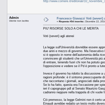
http://www.corriere.it/editoriali/10_novembre
Admin
Francesco Giavazzi Voti (severi) a
Utente non iscritto
«
Risposta #54 inserito::
Dicembre 22, 201
PIU' RISORSE SOLO A CHI LE MERITA
Voti (severi) agli atenei
La legge sull'Università dovrebbe essere appro
due anni e mezzo di governo. Ma l'esecutivo h
si è opposto in nome dell'autonomia della rice
convincere gli studenti che un'Università più a
di entrare, tenendo fuori chi non ha potuto god
l'opposizione e vedere se il Pd è pronto a tute
Invece il governo ha ridotto la discussione a
ragioni profonde: è il sintomo preoccupante di
che raccontano i giornali, angosciati dalla pro
Se lo ha fatto, questa era l'occasione per spi
ieri il capogruppo pdl al Senato Maurizio Gasp
cadranno neppure nella trappola di chi vuole fa
Ciò premesso, la legge Gelmini non è certo una
Einaudi avrebbe redatto un testo molto diver