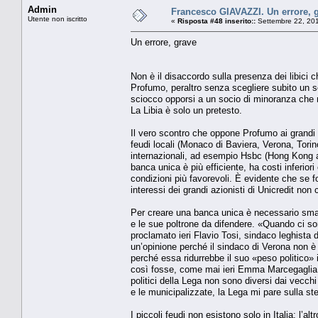
Admin
Francesco GIAVAZZI. Un errore, 
Utente non iscritto
«
Risposta #48 inserito::
Settembre 22, 201
Un errore, grave
Non è il disaccordo sulla presenza dei libici c
Profumo, peraltro senza scegliere subito un s
sciocco opporsi a un socio di minoranza che n
La Libia è solo un pretesto.
Il vero scontro che oppone Profumo ai grandi 
feudi locali (Monaco di Baviera, Verona, Tori
internazionali, ad esempio Hsbc (Hong Kong a
banca unica è più efficiente, ha costi inferiori 
condizioni più favorevoli. È evidente che se f
interessi dei grandi azionisti di Unicredit non 
Per creare una banca unica è necessario smante
e le sue poltrone da difendere. «Quando ci sono
proclamato ieri Flavio Tosi, sindaco leghista d
un’opinione perché il sindaco di Verona non è
perché essa ridurrebbe il suo «peso politico
così fosse, come mai ieri Emma Marcegaglia, p
politici della Lega non sono diversi dai vecchi 
e le municipalizzate, la Lega mi pare sulla st
I piccoli feudi non esistono solo in Italia: l