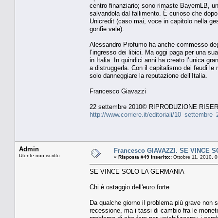
centro finanziario; sono rimaste BayernLB, una
salvandola dal fallimento. È curioso che dopo
Unicredit (caso mai, voce in capitolo nella ge
gonfie vele).
Alessandro Profumo ha anche commesso degli 
l’ingresso dei libici. Ma oggi paga per una su
in Italia. In quindici anni ha creato l’unica g
a distruggerla. Con il capitalismo dei feudi l
solo danneggiare la reputazione dell’Italia.
Francesco Giavazzi
22 settembre 2010© RIPRODUZIONE RISE
http://www.corriere.it/editoriali/10_settemb
Admin
Francesco GIAVAZZI. SE VINCE
Utente non iscritto
«
Risposta #49 inserito::
Ottobre 11, 2010, 
SE VINCE SOLO LA GERMANIA
Chi è ostaggio dell'euro forte
Da qualche giorno il problema più grave non 
recessione, ma i tassi di cambio fra le monete.