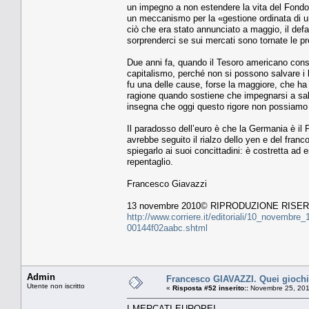
un impegno a non estendere la vita del Fondo o
un meccanismo per la «gestione ordinata di u
ciò che era stato annunciato a maggio, il def
sorprenderci se sui mercati sono tornate le p
Due anni fa, quando il Tesoro americano conse
capitalismo, perché non si possono salvare i
fu una delle cause, forse la maggiore, che h
ragione quando sostiene che impegnarsi a sa
insegna che oggi questo rigore non possiamo p
Il paradosso dell’euro è che la Germania è il
avrebbe seguito il rialzo dello yen e del fran
spiegarlo ai suoi concittadini: è costretta ad
repentaglio.
Francesco Giavazzi
13 novembre 2010© RIPRODUZIONE RISE
http://www.corriere.it/editoriali/10_novembr
00144f02aabc.shtml
Admin
Francesco GIAVAZZI. Quei giochi
Utente non iscritto
«
Risposta #52 inserito::
Novembre 25, 201
I MERCATI EUROPEI