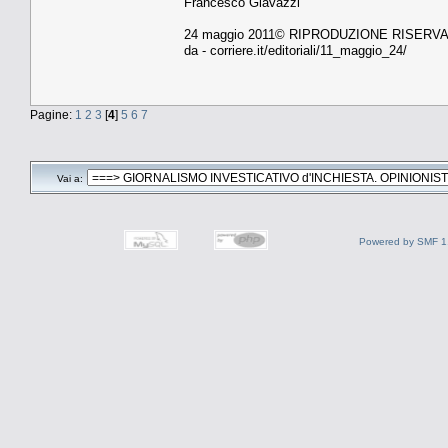
Francesco Giavazzi
24 maggio 2011© RIPRODUZIONE RISERV
da - corriere.it/editoriali/11_maggio_24/
Pagine:
1
2
3
[
4
]
5
6
7
Vai a:
Powered by SMF 1