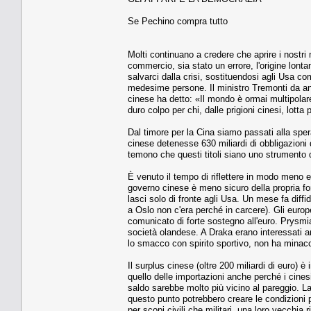
Se Pechino compra tutto
Molti continuano a credere che aprire i nostri
commercio, sia stato un errore, l'origine lont
salvarci dalla crisi, sostituendosi agli Usa 
medesime persone. Il ministro Tremonti da ann
cinese ha detto: «Il mondo è ormai multipolar
duro colpo per chi, dalle prigioni cinesi, lotta pe
Dal timore per la Cina siamo passati alla spera
cinese detenesse 630 miliardi di obbligazioni d
temono che questi titoli siano uno strumento
È venuto il tempo di riflettere in modo meno e
governo cinese è meno sicuro della propria f
lasci solo di fronte agli Usa. Un mese fa diff
a Oslo non c'era perché in carcere). Gli euro
comunicato di forte sostegno all'euro. Prysmian
società olandese. A Draka erano interessati anc
lo smacco con spirito sportivo, non ha minacc
Il surplus cinese (oltre 200 miliardi di euro) è 
quello delle importazioni anche perché i cines
saldo sarebbe molto più vicino al pareggio. La
questo punto potrebbero creare le condizioni pe
per scopi civili che militari, una loro vecchia