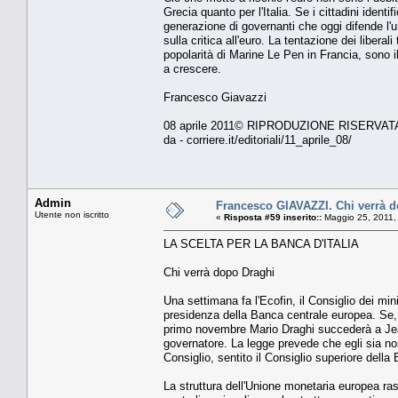
Grecia quanto per l'Italia. Se i cittadini ident
generazione di governanti che oggi difende l'u
sulla critica all'euro. La tentazione dei liberal
popolarità di Marine Le Pen in Francia, sono i
a crescere.
Francesco Giavazzi
08 aprile 2011© RIPRODUZIONE RISERVAT
da - corriere.it/editoriali/11_aprile_08/
Admin
Francesco GIAVAZZI. Chi verrà 
Utente non iscritto
«
Risposta #59 inserito::
Maggio 25, 2011,
LA SCELTA PER LA BANCA D'ITALIA
Chi verrà dopo Draghi
Una settimana fa l'Ecofin, il Consiglio dei mini
presidenza della Banca centrale europea. Se, c
primo novembre Mario Draghi succederà a Jean
governatore. La legge prevede che egli sia no
Consiglio, sentito il Consiglio superiore della
La struttura dell'Unione monetaria europea ras