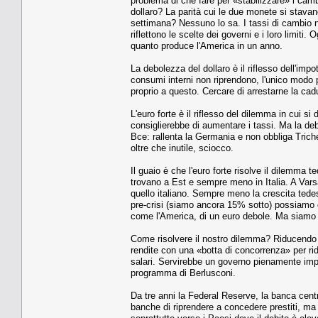
problema di che fare per «stabilizzare» i camb
dollaro? La parità cui le due monete si stavan
settimana? Nessuno lo sa. I tassi di cambio n
riflettono le scelte dei governi e i loro limiti.
quanto produce l'America in un anno.
La debolezza del dollaro è il riflesso dell'i
consumi interni non riprendono, l'unico modo 
proprio a questo. Cercare di arrestarne la c
L'euro forte è il riflesso del dilemma in cui s
consiglierebbe di aumentare i tassi. Ma la deb
Bce: rallenta la Germania e non obbliga Triche
oltre che inutile, sciocco.
Il guaio è che l'euro forte risolve il dilemma 
trovano a Est e sempre meno in Italia. A Varsa
quello italiano. Sempre meno la crescita tedesc
pre-crisi (siamo ancora 15% sotto) possiamo 
come l'America, di un euro debole. Ma siamo 
Come risolvere il nostro dilemma? Riducendo le
rendite con una «botta di concorrenza» per ridu
salari. Servirebbe un governo pienamente imp
programma di Berlusconi.
Da tre anni la Federal Reserve, la banca cent
banche di riprendere a concedere prestiti, ma