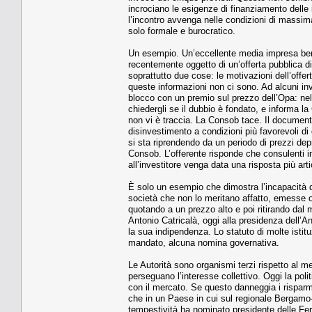
incrociano le esigenze di finanziamento delle 
l’incontro avvenga nelle condizioni di massim
solo formale e burocratico.
Un esempio. Un’eccellente media impresa berg
recentemente oggetto di un’offerta pubblica di
soprattutto due cose: le motivazioni dell’offe
queste informazioni non ci sono. Ad alcuni inve
blocco con un premio sul prezzo dell’Opa: nel
chiedergli se il dubbio è fondato, e informa l
non vi è traccia. La Consob tace. Il documento 
disinvestimento a condizioni più favorevoli di 
si sta riprendendo da un periodo di prezzi dep
Consob. L’offerente risponde che consulenti 
all’investitore venga data una risposta più arti
È solo un esempio che dimostra l’incapacità di
società che non lo meritano affatto, emesse o
quotando a un prezzo alto e poi ritirando dal
Antonio Catricalà, oggi alla presidenza dell’
la sua indipendenza. Lo statuto di molte istit
mandato, alcuna nomina governativa.
Le Autorità sono organismi terzi rispetto al me
perseguano l’interesse collettivo. Oggi la polit
con il mercato. Se questo danneggia i risparmia
che in un Paese in cui sul regionale Bergamo-M
tempestività ha nominato presidente delle Fer