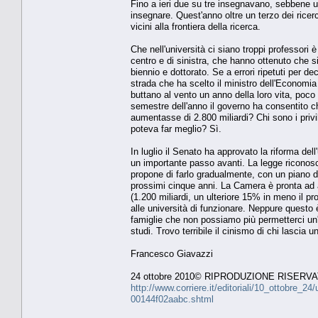
Fino a ieri due su tre insegnavano, sebbene u
insegnare. Quest'anno oltre un terzo dei ricerc
vicini alla frontiera della ricerca.
Che nell'università ci siano troppi professori è
centro e di sinistra, che hanno ottenuto che s
biennio e dottorato. Se a errori ripetuti per de
strada che ha scelto il ministro dell'Economia 
buttano al vento un anno della loro vita, poco
semestre dell'anno il governo ha consentito che
aumentasse di 2.800 miliardi? Chi sono i priv
poteva far meglio? Sì.
In luglio il Senato ha approvato la riforma del
un importante passo avanti. La legge riconosce
propone di farlo gradualmente, con un piano di 
prossimi cinque anni. La Camera è pronta ad ap
(1.200 miliardi, un ulteriore 15% in meno il p
alle università di funzionare. Neppure questo è 
famiglie che non possiamo più permetterci un'
studi. Trovo terribile il cinismo di chi lascia 
Francesco Giavazzi
24 ottobre 2010© RIPRODUZIONE RISERV
http://www.corriere.it/editoriali/10_ottobre_2
00144f02aabc.shtml