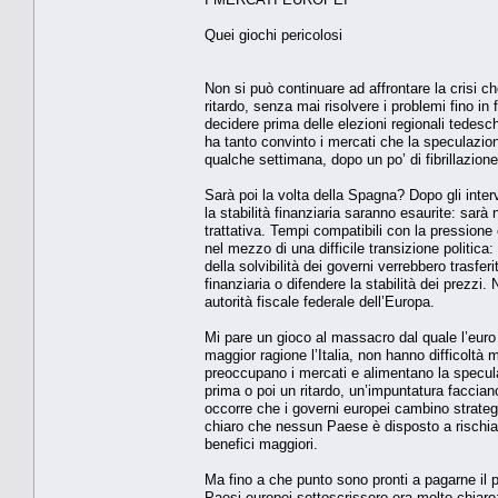
Quei giochi pericolosi
Non si può continuare ad affrontare la crisi c
ritardo, senza mai risolvere i problemi fino i
decidere prima delle elezioni regionali tedesc
ha tanto convinto i mercati che la speculazione
qualche settimana, dopo un po’ di fibrillazio
Sarà poi la volta della Spagna? Dopo gli inter
la stabilità finanziaria saranno esaurite: sarà
trattativa. Tempi compatibili con la pressione 
nel mezzo di una difficile transizione politica:
della solvibilità dei governi verrebbero trasfer
finanziaria o difendere la stabilità dei prezzi
autorità fiscale federale dell’Europa.
Mi pare un gioco al massacro dal quale l’euro 
maggior ragione l’Italia, non hanno difficoltà m
preoccupano i mercati e alimentano la speculaz
prima o poi un ritardo, un’impuntatura faccian
occorre che i governi europei cambino strategia
chiaro che nessun Paese è disposto a rischiare
benefici maggiori.
Ma fino a che punto sono pronti a pagarne il p
Paesi europei sottoscrissero era molto chiaro: