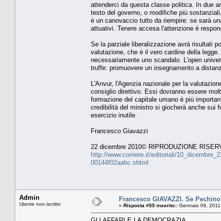
attenderci da questa classe politica. In due a
testo del governo, o modifiche più sostanziali,
è un canovaccio tutto da riempire: se sarà un
attuativi. Tenere accesa l'attenzione è respo
Se la parziale liberalizzazione avrà risultati po
valutazione, che è il vero cardine della legge
necessariamente uno scandalo. L'open universit
truffe: promuovere un insegnamento a distanza
L'Anvur, l'Agenzia nazionale per la valutazion
consiglio direttivo. Essi dovranno essere molt
formazione del capitale umano è più important
credibilità del ministro si giocherà anche sui f
esercizio inutile.
Francesco Giavazzi
22 dicembre 2010© RIPRODUZIONE RISER
http://www.corriere.it/editoriali/10_dicembre
00144f02aabc.shtml
Admin
Francesco GIAVAZZI. Se Pechino
Utente non iscritto
«
Risposta #55 inserito::
Gennaio 09, 2011,
GLI AFFARI E LA DEMOCRAZIA