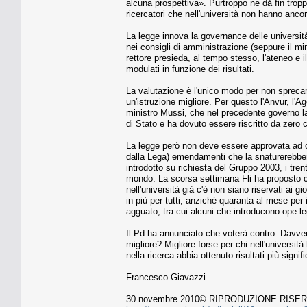
alcuna prospettiva». Purtroppo ne dà fin tropp
ricercatori che nell'università non hanno ancora
La legge innova la governance delle università
nei consigli di amministrazione (seppure il mi
rettore presieda, al tempo stesso, l'ateneo e i
modulati in funzione dei risultati.
La valutazione è l'unico modo per non sprecare 
un'istruzione migliore. Per questo l'Anvur, l'Ag
ministro Mussi, che nel precedente governo la
di Stato e ha dovuto essere riscritto da zero co
La legge però non deve essere approvata ad og
dalla Lega) emendamenti che la snaturerebbero.
introdotto su richiesta del Gruppo 2003, i trent
mondo. La scorsa settimana Fli ha proposto che
nell'università già c'è non siano riservati ai g
in più per tutti, anziché quaranta al mese pe
agguato, tra cui alcuni che introducono ope leg
Il Pd ha annunciato che voterà contro. Davver
migliore? Migliore forse per chi nell'universit
nella ricerca abbia ottenuto risultati più signifi
Francesco Giavazzi
30 novembre 2010© RIPRODUZIONE RISE