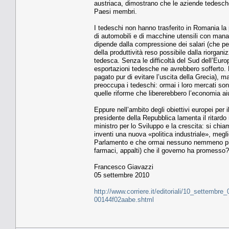
austriaca, dimostrano che le aziende tedesche
Paesi membri.
I tedeschi non hanno trasferito in Romania la
di automobili e di macchine utensili con manag
dipende dalla compressione dei salari (che pe
della produttività reso possibile dalla riorga
tedesca. Senza le difficoltà del Sud dell’Euro
esportazioni tedesche ne avrebbero sofferto. 
pagato pur di evitare l’uscita della Grecia), 
preoccupa i tedeschi: ormai i loro mercati son
quelle riforme che libererebbero l’economia ai
Eppure nell’ambito degli obiettivi europei per
presidente della Repubblica lamenta il ritardo
ministro per lo Sviluppo e la crescita: si chia
inventi una nuova «politica industriale», megli
Parlamento e che ormai nessuno nemmeno più l
farmaci, appalti) che il governo ha promesso?
Francesco Giavazzi
05 settembre 2010
http://www.corriere.it/editoriali/10_settembr
00144f02aabe.shtml