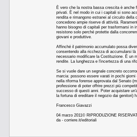
È vero che la nostra bassa crescita è anche fru
privati. È nel modo in cui i capitali si sono 
rendita e rimangono estranei al circuito dell
concedono ampie riserve di attività. Rarament
hanno bisogno di capitali per trasformarsi in 
resistono solo perché protette dalla concorr
giovani e produttive.
Affinché il patrimonio accumulato possa diven
consentendo alla ricchezza di accumularsi là do
necessario modificare la Costituzione. È un mo
rendite. La lunghezza e l'incertezza di una rif
Se si vuole dare un segnale concreto occorron
marcia: possono essere varati in pochi giorni e
nella riforma forense approvata dal Senato (
professione di poter offrire prezzi più compet
successo di questi anni. Poter acquistare un
la fortuna di ereditare il negozio dai genitori) 
Francesco Giavazzi
04 marzo 2011© RIPRODUZIONE RISERVA
da - corriere.it/editoriali