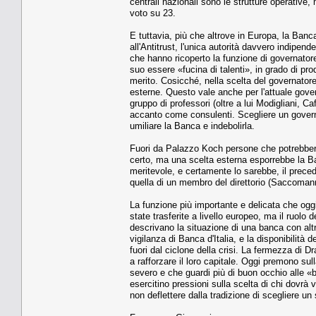
centrali nazionali sono le strutture operativ
voto su 23.
E tuttavia, più che altrove in Europa, la Banca
all'Antitrust, l'unica autorità davvero indipend
che hanno ricoperto la funzione di governatore
suo essere «fucina di talenti», in grado di pr
merito. Cosicché, nella scelta del governatore
esterne. Questo vale anche per l'attuale gove
gruppo di professori (oltre a lui Modigliani, Ca
accanto come consulenti. Scegliere un governa
umiliare la Banca e indebolirla.
Fuori da Palazzo Koch persone che potrebbero
certo, ma una scelta esterna esporrebbe la Ban
meritevole, e certamente lo sarebbe, il preced
quella di un membro del direttorio (Saccomanni
La funzione più importante e delicata che oggi s
state trasferite a livello europeo, ma il ruolo
descrivano la situazione di una banca con altre
vigilanza di Banca d'Italia, e la disponibilità 
fuori dal ciclone della crisi. La fermezza di D
a rafforzare il loro capitale. Oggi premono s
severo e che guardi più di buon occhio alle «
esercitino pressioni sulla scelta di chi dovrà v
non deflettere dalla tradizione di scegliere u