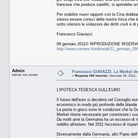
francese che produce satelliti, si aprirebbe 
Per stabilire nuovi rapporti con la Cina dobbi
stesso essere consci della nostra forza che è
sotto silenzio le violazioni dei diritti civili e d
Francesco Giavazzi
09 gennaio 2011© RIPRODUZIONE RISERV
http://www.corriere.it/editoriali/11_gennaio
Admin
Francesco GIAVAZZI. La Merkel dec
Utente non iscritto
«
Risposta #56 inserito::
Gennaio 29, 2011, 
L'IPOTECA TEDESCA SULL'EURO
Il futuro dell'euro si deciderà nel Consiglio 
economico in modo più profondo delle blande 
La posta in gioco sono le condizioni che la G
Merkel ritiene necessarie per convincere i suoi 
Da molti anni la Germania ha un eccesso di r
reddito all'estero. Nel 2011 l'eccesso di rispa
Diversamente dalla Germania, altri Paesi dell