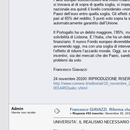
si trovava al di sopra di quella soglia, si im
nazionale era quindi il livello considerato «nor
Paesi dell’euro entro quella soglia. Gli effet
pari al 65% del reddito, 5 punti solo sopra la 
automaticamente garantito dall’Unione.
Il Portogallo ha un debito maggiore, l’85%, ma
solvibilità di Lisbona. E l’Italia, che ha un de
finanziario. Il nuovo Fondo europeo diverrebbe
avvenendo oggi, ma con una soglia di intervent
l’effetto di ridurre l’azzardo morale. Oggi, se s
incentivi, sia dei mercati che dei Paesi, sare
problemi da solo.
Francesco Giavazzi
24 novembre 2010© RIPRODUZIONE RISE
http://www.corriere.it/editoriali/10_novembre
00144f02aabc.shtml
Admin
Francesco GIAVAZZI. Riforma che
Utente non iscritto
«
Risposta #53 inserito::
Novembre 30, 201
UNIVERSITA', IL REALISMO NECESSARIO