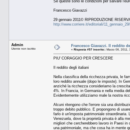
Se queste sono le condizioni per salvare l'eur
Francesco Giavazzi
29 gennaio 2011© RIPRODUZIONE RISERV
http://www.corriere.it/editoriali/11_gennai
Admin
Francesco Giavazzi. Il reddito deg
Utente non iscritto
«
Risposta #57 inserito::
Marzo 06, 2011, 
PIU' CORAGGIO PER CRESCERE
Il reddito degli italiani
Nella classifica della ricchezza privata, le fam
loro reddito annuale (dopo le imposte). In Germ
anziché la ricchezza consideriamo la crescita. I
4%. In Francia, in Germania e nella media dell
Evidentemente utilizziamo male la nostra ricc
Alcuni ritengono che l'errore sia una distribuz
troppo debito pubblico. E propongono di usare u
farlo è un'imposta patrimoniale straordinaria. 
Venezuela, dove la proprietà privata è alla me
migliori che cercherebbero lavoro in Paesi in 
una patrimoniale, ma che cosa ha in mente q