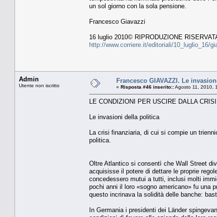
un sol giorno con la sola pensione.
Francesco Giavazzi
16 luglio 2010© RIPRODUZIONE RISERVAT
http://www.corriere.it/editoriali/10_luglio_1
Admin
Francesco GIAVAZZI. Le invasioni 
Utente non iscritto
«
Risposta #46 inserito::
Agosto 11, 2010, 
LE CONDIZIONI PER USCIRE DALLA CRISI
Le invasioni della politica
La crisi finanziaria, di cui si compie un trien
politica.
Oltre Atlantico si consentì che Wall Street di
acquisisse il potere di dettare le proprie re
concedessero mutui a tutti, inclusi molti immi
pochi anni il loro «sogno americano» fu una p
questo incrinava la solidità delle banche: bast
In Germania i presidenti dei Länder spingevano