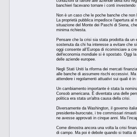
condizioni di favore alle aziende della loro reg
banchieri facevano tornare i conti investendo i
Non è un caso che le poche banche che non han
La proprietà pubblica impedisce l'apertura al m
situazione del Monte dei Paschi di Siena, che 
minima richiesta.
Pensare che la crisi sia stata prodotta da un
sostenuta da chi ha interesse a evitare che si 
oggi consente all’Europa di ricominciare a cre
dell'economia mondiale si è spostato. Oggi la 
delle aziende europee.
Negli Stati Uniti la riforma dei mercati finanz
alle banche di assumere rischi eccessivi. Ma q
attendere i regolamenti attuativi sui quali è in
Un cambiamento importante è stata la nomina
Consob americana. È diventata una delle perso
politica era stata un'altra causa della crisi.
Diversamente da Washington, il governo italia
presidente-burocrate, i tre commissari rimast
ne avesse approvati in cinque anni. Ma l’inca
Come dimostra ancora una volta la crisi finanz
di campo. Ma poi è debole quando si tratta di 