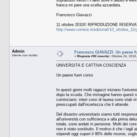
soprattutto verso i Paesi dove il debito è elev
franca mi pare una scelta azzardata.
Francesco Giavazzi
11 ottobre 2010© RIPRODUZIONE RISERVA
http://www.corriere.it/editoriali/10_ottobre_
Admin
Francesco GIAVAZZI. Un paese fu
Utente non iscritto
«
Risposta #50 inserito::
Ottobre 24, 2010
UNIVERSITÀ E CATTIVA COSCIENZA
Un paese fuori corso
In questi giorni molti ragazzi iniziano l'univer
dopo la scuola. Che immagine hanno questi raga
cominciano: interi corsi di laurea sono stati r
preoccupati dall'incertezza che li attende.
Del disastro universitario siamo tutti responsab
all'università con sufficienza e alla prima delu
totale, sono andati in pensione. Molti dei cor
non è stato sostituito. Il motivo è che i tagli 
stipendi oggi superi il 90% delle risorse, sogl