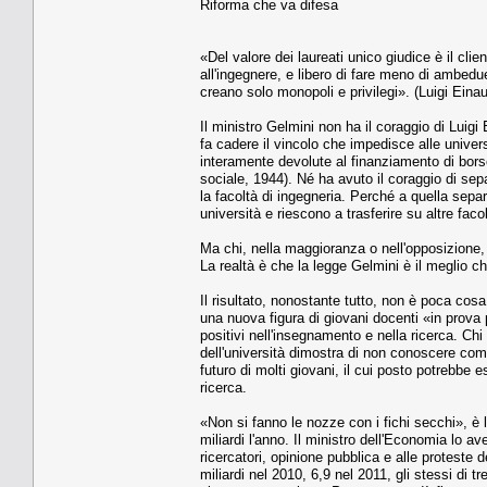
Riforma che va difesa
«Del valore dei laureati unico giudice è il clie
all'ingegnere, e libero di fare meno di ambedue 
creano solo monopoli e privilegi». (Luigi Einau
Il ministro Gelmini non ha il coraggio di Luigi 
fa cadere il vincolo che impedisce alle univer
interamente devolute al finanziamento di borse 
sociale, 1944). Né ha avuto il coraggio di separ
la facoltà di ingegneria. Perché a quella sep
università e riescono a trasferire su altre facol
Ma chi, nella maggioranza o nell'opposizione,
La realtà è che la legge Gelmini è il meglio ch
Il risultato, nonostante tutto, non è poca cosa
una nuova figura di giovani docenti «in prova p
positivi nell'insegnamento e nella ricerca. C
dell'università dimostra di non conoscere com
futuro di molti giovani, il cui posto potrebbe
ricerca.
«Non si fanno le nozze con i fichi secchi», è l
miliardi l'anno. Il ministro dell'Economia lo ave
ricercatori, opinione pubblica e alle proteste 
miliardi nel 2010, 6,9 nel 2011, gli stessi di t