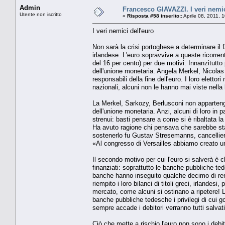
Admin
Francesco GIAVAZZI. I veri nemic
Utente non iscritto
«
Risposta #58 inserito::
Aprile 08, 2011, 
I veri nemici dell'euro
Non sarà la crisi portoghese a determinare il f
irlandese. L'euro sopravvive a queste ricorrent
del 16 per cento) per due motivi. Innanzitutto 
dell'unione monetaria. Angela Merkel, Nicolas 
responsabili della fine dell'euro. I loro elett
nazionali, alcuni non le hanno mai viste nella l
La Merkel, Sarkozy, Berlusconi non appartengo
dell'unione monetaria. Anzi, alcuni di loro in 
strenui: basti pensare a come si è ribaltata la
Ha avuto ragione chi pensava che sarebbe stat
sostenerlo fu Gustav Stresemanns, cancelliere
«Al congresso di Versailles abbiamo creato u
Il secondo motivo per cui l'euro si salverà è c
finanziati: soprattutto le banche pubbliche te
banche hanno inseguito qualche decimo di ren
riempito i loro bilanci di titoli greci, irlande
mercato, come alcuni si ostinano a ripetere! 
banche pubbliche tedesche i privilegi di cui g
sempre accade i debitori verranno tutti salvati,
Ciò che mette a rischio l'euro non sono i debi