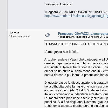
Francesco Giavazzi
11 agosto 2010© RIPRODUZIONE RISERVA
http://www.corriere.it/editoriali/10_agosto_1
Admin
Francesco GIAVAZZI. L'emergenza
Utente non iscritto
«
Risposta #47 inserito::
Settembre 06, 201
LE MANCATE RIFORME CHE CI TENGONO
L'emergenza non è finita
Anziché rendere i Paesi che partecipano all’Un
cresce, risparmia e accumula ricchezza che i
e si indebita. Non si tratta solo di Grecia, Spa
cresciuto un punto all’anno meno che in German
nostra ripresa è più lenta: la produzione indust
Di questo passo la disoccupazione (soprattutto 
nella difficoltà delle famiglie che non riesco
è sceso di 2 punti (dal 20 al 18% del reddito),
italiani cominciano a indebitarsi all’estero: qu
l’aumento della pressione fiscale (salita di 3 p
pubblico. Alla fine degli anni Novanta, grazie a
L’economia tedesca cresce perché più degli alt