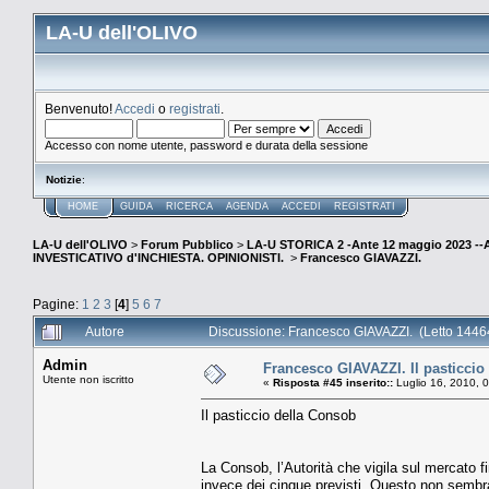
LA-U dell'OLIVO
Benvenuto!
Accedi
o
registrati
.
Accesso con nome utente, password e durata della sessione
Notizie
:
HOME
GUIDA
RICERCA
AGENDA
ACCEDI
REGISTRATI
LA-U dell'OLIVO
>
Forum Pubblico
>
LA-U STORICA 2 -Ante 12 maggio 2023 
INVESTICATIVO d'INCHIESTA. OPINIONISTI.
>
Francesco GIAVAZZI.
Pagine:
1
2
3
[
4
]
5
6
7
Autore
Discussione: Francesco GIAVAZZI. (Letto 14464
Admin
Francesco GIAVAZZI. Il pasticcio
Utente non iscritto
«
Risposta #45 inserito::
Luglio 16, 2010, 
Il pasticcio della Consob
La Consob, l’Autorità che vigila sul mercato f
invece dei cinque previsti. Questo non sembra