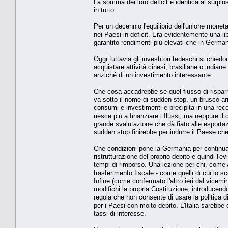
La somma dei loro deficit è identica al surplus
in tutto.
Per un decennio l'equilibrio dell'unione moneta
nei Paesi in deficit. Era evidentemente una li
garantito rendimenti più elevati che in German
Oggi tuttavia gli investitori tedeschi si chied
acquistare attività cinesi, brasiliane o indiane
anziché di un investimento interessante.
Che cosa accadrebbe se quel flusso di rispar
va sotto il nome di sudden stop, un brusco ar
consumi e investimenti e precipita in una rece
riesce più a finanziare i flussi, ma neppure i
grande svalutazione che dà fiato alle esporta
sudden stop finirebbe per indurre il Paese che
Che condizioni pone la Germania per continuar
ristrutturazione del proprio debito e quindi l'
tempi di rimborso. Una lezione per chi, come 
trasferimento fiscale - come quelli di cui lo 
Infine (come confermato l'altro ieri dal vice
modifichi la propria Costituzione, introducend
regola che non consente di usare la politica 
per i Paesi con molto debito. L'Italia sarebbe
tassi di interesse.