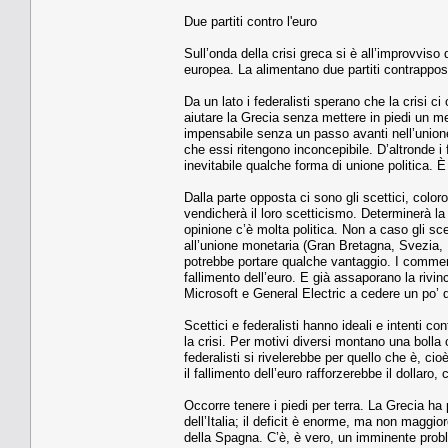
Due partiti contro l'euro
Sull’onda della crisi greca si è all’improvviso d
europea. La alimentano due partiti contrappost
Da un lato i federalisti sperano che la crisi ci
aiutare la Grecia senza mettere in piedi un me
impensabile senza un passo avanti nell’unione 
che essi ritengono inconcepibile. D’altronde 
inevitabile qualche forma di unione politica. È
Dalla parte opposta ci sono gli scettici, col
vendicherà il loro scetticismo. Determinerà la 
opinione c’è molta politica. Non a caso gli sce
all’unione monetaria (Gran Bretagna, Svezia,
potrebbe portare qualche vantaggio. I comment
fallimento dell’euro. E già assaporano la rivin
Microsoft e General Electric a cedere un po’ d
Scettici e federalisti hanno ideali e intenti
la crisi. Per motivi diversi montano una bolla 
federalisti si rivelerebbe per quello che è, cio
il fallimento dell’euro rafforzerebbe il dolla
Occorre tenere i piedi per terra. La Grecia ha 
dell’Italia; il deficit è enorme, ma non magg
della Spagna. C’è, è vero, un imminente proble