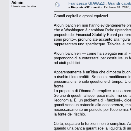
Admin
Francesco GIAVAZZI. Grandi capita
Utente non iscritto
«
Risposta #32 inserito::
Febbraio 01, 2010,
Grandi capitali e grossi equivoci
Alcuni banchieri non hanno evidentemente pr
che a Washington è cambiata l'aria: riprendere
proposte del Financial Stability Board per re
sono pronto», pronunciate accanto alla figura
rappresentato uno spartiacque. Talvolta le im
Alcuni banchieri — come ha spiegato ieri al
propongono di autotassarsi per costituire un f
ad aiuti pubblici.
Apparentemente è un’idea che dimostra buona vo
a rischio i loro profitti. Se non si modifican
prossima crisi è solo questione di tempo. E un
fronte.
La proposta di Obama è semplice: a una banca
Se uno di questi fallisce, poco male, ma se fal
l'economia. E’ un problema di «funzioni», ci
grandi sono un ostacolo alla concorrenza, ma 
necessariamente un pericolo per l'economia. 
la fonte del rischio.
Certo, separare le funzioni non è semplice. 
quando una banca garantisce la liquidità di u