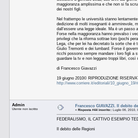
maggioranza amplissima e che non si fa scrupol
dei nostri figli.
Nel frattempo le università stanno lentamente 
dedizione di molti insegnanti è ammirevole, ma
dall’essere una legge ideale. Ma è un passo a
Forse nella maggioranza hanno prevalso i vec
privilegi che la riforma sottrae loro (pochi per
Lega, che per lei ha decretato la sorte che è 
Giulio Tremonti e dei lumbard. Forse il govern
ricchi possono sempre mandare i loro figli a st
guardare la tv e non leggano troppi libri, così
di Francesco Giavazzi
19 giugno 2010© RIPRODUZIONE RISERVA
http://www.corriere.it/editoriali/10_giugno_
Admin
Francesco GIAVAZZI. Il debito de
Utente non iscritto
«
Risposta #44 inserito::
Luglio 06, 2010, 
FEDERALISMO, IL CATTIVO ESEMPIO T
Il debito delle Regioni