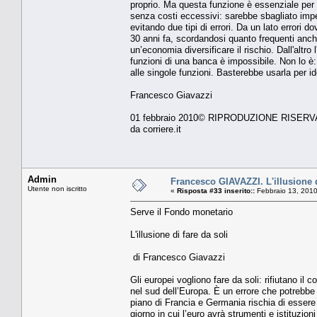
proprio. Ma questa funzione è essenziale per fa
senza costi eccessivi: sarebbe sbagliato imped
evitando due tipi di errori. Da un lato errori d
30 anni fa, scordandosi quanto frequenti anch
un’economia diversificare il rischio. Dall'altr
funzioni di una banca è impossibile. Non lo è:
alle singole funzioni. Basterebbe usarla per id
Francesco Giavazzi
01 febbraio 2010© RIPRODUZIONE RISERV
da corriere.it
Admin
Francesco GIAVAZZI. L'illusione d
Utente non iscritto
«
Risposta #33 inserito::
Febbraio 13, 2010
Serve il Fondo monetario
L'illusione di fare da soli
di Francesco Giavazzi
Gli europei vogliono fare da soli: rifiutano il
nel sud dell’Europa. È un errore che potrebbe c
piano di Francia e Germania rischia di essere 
giorno in cui l’euro avrà strumenti e istituzion