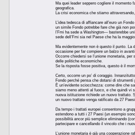
Ma quei leader seppero cogliere il momento fa
geografica.
La crisi economica che stiamo attraversando, 
L’idea tedesca di affiancare all’euro un Fon
un simile Fondo potrebbe fare che già non pos
l’Fmi ha sede a Washington— basterebbe unifi
sede dell’Fmi sia nel Paese che ha la maggior
Ma evidentemente non è questo il punto. La 
occasione per far compiere un balzo in avanti 
Occorre chiedersi se l’unione monetaria, per 
delle politiche economiche.
Se la risposta fosse positiva, questo è il mom
Certo, occorre un po’ di coraggio. Innanzitut
Fondo perché pensa che dotarsi di strumenti per
È un’evidente sciocchezza: come dire che sare
siamo meno attenti al fuoco, e che quindi vi 
nuova istituzione richiede un nuovo trattato.
un nuovo trattato venga ratificato da 27 Paesi
Da tempo i trattati europei consentono a gruppi
estendono a tutti i 27 Paesi (un esempio sono 
possibilità ancor più semplice eliminando (con 
partecipare e cancellando il vincolo che i n
L’unione monetaria è già una cooperazione raf