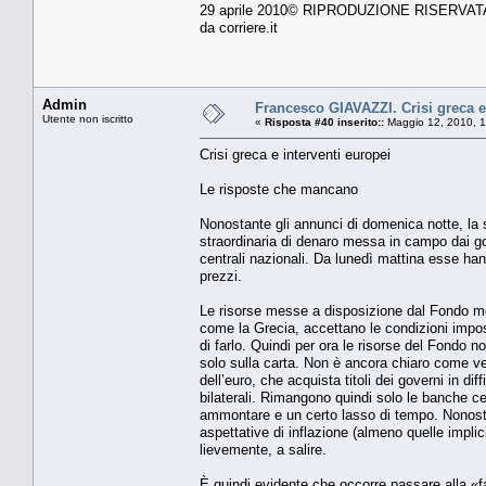
29 aprile 2010© RIPRODUZIONE RISERVAT
da corriere.it
Admin
Francesco GIAVAZZI. Crisi greca e
Utente non iscritto
«
Risposta #40 inserito::
Maggio 12, 2010, 1
Crisi greca e interventi europei
Le risposte che mancano
Nonostante gli annunci di domenica notte, la 
straordinaria di denaro messa in campo dai go
centrali nazionali. Da lunedì mattina esse hann
prezzi.
Le risorse messe a disposizione dal Fondo mo
come la Grecia, accettano le condizioni impost
di farlo. Quindi per ora le risorse del Fondo no
solo sulla carta. Non è ancora chiaro come ve
dell’euro, che acquista titoli dei governi in di
bilaterali. Rimangono quindi solo le banche cen
ammontare e un certo lasso di tempo. Nonostan
aspettative di inflazione (almeno quelle implici
lievemente, a salire.
È quindi evidente che occorre passare alla «fa