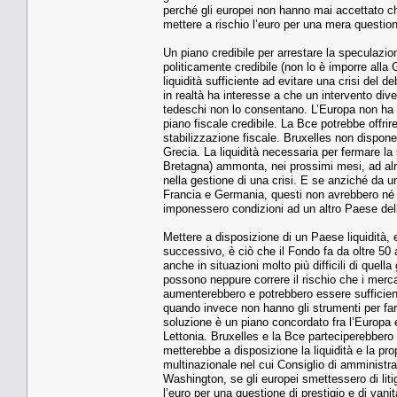
perché gli europei non hanno mai accettato ch
mettere a rischio l’euro per una mera questione
Un piano credibile per arrestare la speculazion
politicamente credibile (non lo è imporre alla 
liquidità sufficiente ad evitare una crisi del de
in realtà ha interesse a che un intervento div
tedeschi non lo consentano. L’Europa non ha g
piano fiscale credibile. La Bce potrebbe offri
stabilizzazione fiscale. Bruxelles non dispone 
Grecia. La liquidità necessaria per fermare la
Bretagna) ammonta, nei prossimi mesi, ad alm
nella gestione di una crisi. E se anziché da 
Francia e Germania, questi non avrebbero né l
imponessero condizioni ad un altro Paese del
Mettere a disposizione di un Paese liquidità,
successivo, è ciò che il Fondo fa da oltre 50 
anche in situazioni molto più difficili di quel
possono neppure correre il rischio che i mercat
aumenterebbero e potrebbero essere sufficienti
quando invece non hanno gli strumenti per farl
soluzione è un piano concordato fra l’Europa 
Lettonia. Bruxelles e la Bce parteciperebbero
metterebbe a disposizione la liquidità e la pro
multinazionale nel cui Consiglio di amminist
Washington, se gli europei smettessero di liti
l’euro per una questione di prestigio e di vani