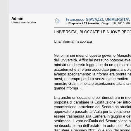
Admin
Francesco GIAVAZZI. UNIVERSIT
Utente non iscritto
«
Risposta #43 inserito::
Giugno 19, 2010, 06:
UNIVERSITA’, BLOCCATE LE NUOVE REG
Una riforma insabbiata
Nei primi sei mesi di questo governo Mariastell
dell’università. Affinché nessuno potesse aver
ministri un decreto legge che da un giorno all’al
accademiche si erano accordate prima ancora c
avanzò speditamente: la riforma era pronta ne
mesi, un tempo perduto senza alcun motivo. I
ministro Gelmini nella presentazione alla stam
grande riforma ».
Era anche un’occasione per dimostrare in modo
proposta di cambiare la Costituzione per introd
commissione Istruzione del Senato ha studiato 
approvato e passato all’Aula per la votazione
essere trasmessa alla Camera in giugno e def
settimana, il voto nell’aula del Senato viene
ne discuta prima dell’estate. In autunno il Par
discutere a gennaio 2011, due anni dal giorno