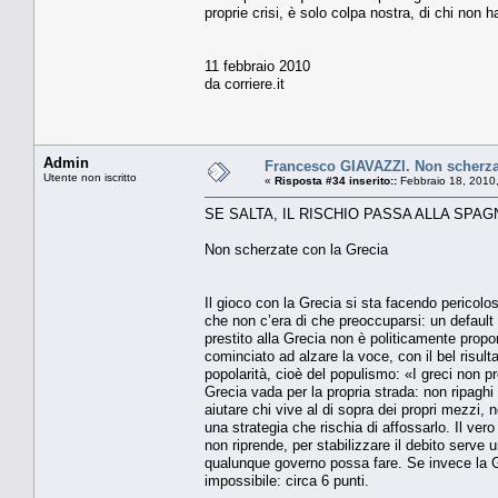
proprie crisi, è solo colpa nostra, di chi non 
11 febbraio 2010
da corriere.it
Admin
Francesco GIAVAZZI. Non scherza
Utente non iscritto
«
Risposta #34 inserito::
Febbraio 18, 2010
SE SALTA, IL RISCHIO PASSA ALLA SPAG
Non scherzate con la Grecia
Il gioco con la Grecia si sta facendo pericol
che non c’era di che preoccuparsi: un default
prestito alla Grecia non è politicamente prop
cominciato ad alzare la voce, con il bel risul
popolarità, cioè del populismo: «I greci non 
Grecia vada per la propria strada: non ripaghi i
aiutare chi vive al di sopra dei propri mezzi, 
una strategia che rischia di affossarlo. Il ve
non riprende, per stabilizzare il debito serve u
qualunque governo possa fare. Se invece la 
impossibile: circa 6 punti.