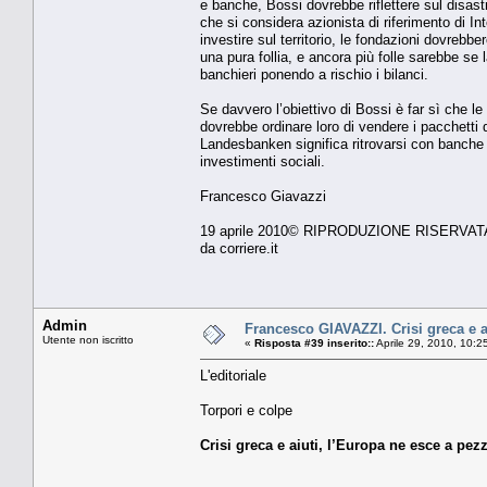
e banche, Bossi dovrebbe riflettere sul disast
che si considera azionista di riferimento di In
investire sul territorio, le fondazioni dovrebb
una pura follia, e ancora più folle sarebbe se l
banchieri ponendo a rischio i bilanci.
Se davvero l’obiettivo di Bossi è far sì che le
dovrebbe ordinare loro di vendere i pacchetti d
Landesbanken significa ritrovarsi con banche d
investimenti sociali.
Francesco Giavazzi
19 aprile 2010© RIPRODUZIONE RISERVAT
da corriere.it
Admin
Francesco GIAVAZZI. Crisi greca e ai
Utente non iscritto
«
Risposta #39 inserito::
Aprile 29, 2010, 10:2
L'editoriale
Torpori e colpe
Crisi greca e aiuti, l’Europa ne esce a pe