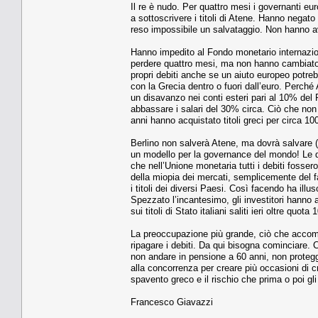
Il re è nudo. Per quattro mesi i governanti eur
a sottoscrivere i titoli di Atene. Hanno negato 
reso impossibile un salvataggio. Non hanno avut
Hanno impedito al Fondo monetario internazion
perdere quattro mesi, ma non hanno cambiato l
propri debiti anche se un aiuto europeo potreb
con la Grecia dentro o fuori dall’euro. Perché 
un disavanzo nei conti esteri pari al 10% del P
abbassare i salari del 30% circa. Ciò che non
anni hanno acquistato titoli greci per circa 100
Berlino non salverà Atene, ma dovrà salvare 
un modello per la governance del mondo! Le diff
che nell’Unione monetaria tutti i debiti fossero
della miopia dei mercati, semplicemente del fat
i titoli dei diversi Paesi. Così facendo ha ill
Spezzato l’incantesimo, gli investitori hanno 
sui titoli di Stato italiani saliti ieri oltre quot
La preoccupazione più grande, ciò che accomu
ripagare i debiti. Da qui bisogna cominciare. C
non andare in pensione a 60 anni, non protegge
alla concorrenza per creare più occasioni di c
spavento greco e il rischio che prima o poi gli 
Francesco Giavazzi