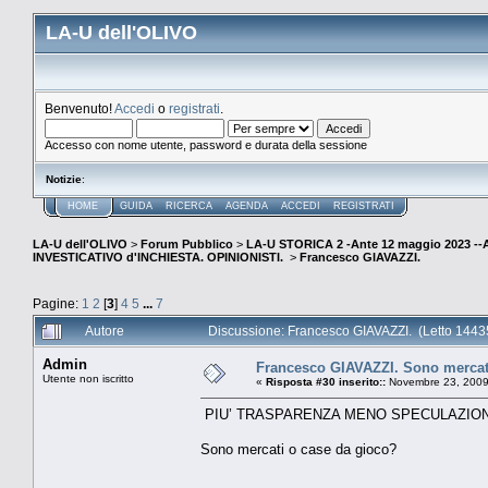
LA-U dell'OLIVO
Benvenuto!
Accedi
o
registrati
.
Accesso con nome utente, password e durata della sessione
Notizie
:
HOME
GUIDA
RICERCA
AGENDA
ACCEDI
REGISTRATI
LA-U dell'OLIVO
>
Forum Pubblico
>
LA-U STORICA 2 -Ante 12 maggio 2023 
INVESTICATIVO d'INCHIESTA. OPINIONISTI.
>
Francesco GIAVAZZI.
Pagine:
1
2
[
3
]
4
5
...
7
Autore
Discussione: Francesco GIAVAZZI. (Letto 14435
Admin
Francesco GIAVAZZI. Sono mercat
Utente non iscritto
«
Risposta #30 inserito::
Novembre 23, 2009
PIU’ TRASPARENZA MENO SPECULAZIO
Sono mercati o case da gioco?