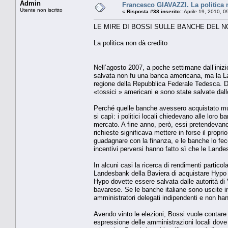
Admin
Francesco GIAVAZZI. La politica 
Utente non iscritto
«
Risposta #38 inserito::
Aprile 19, 2010, 0
LE MIRE DI BOSSI SULLE BANCHE DEL 
La politica non dà credito
Nell’agosto 2007, a poche settimane dall’inizi
salvata non fu una banca americana, ma la La
regione della Repubblica Federale Tedesca. Da 
«tossici » americani e sono state salvate dallo
Perché quelle banche avessero acquistato mut
si capì: i politici locali chiedevano alle loro
mercato. A fine anno, però, essi pretendevano,
richieste significava mettere in forse il propri
guadagnare con la finanza, e le banche lo fece
incentivi perversi hanno fatto sì che le Land
In alcuni casi la ricerca di rendimenti partico
Landesbank della Baviera di acquistare Hypo A
Hypo dovette essere salvata dalle autorità di
bavarese. Se le banche italiane sono uscite i
amministratori delegati indipendenti e non hanno
Avendo vinto le elezioni, Bossi vuole contare 
espressione delle amministrazioni locali dove 