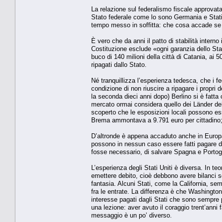
La relazione sul federalismo fiscale approvata 
Stato federale come lo sono Germania e Stati 
tempo messo in soffitta: che cosa accade se le
È vero che da anni il patto di stabilità interno
Costituzione esclude «ogni garanzia dello Stato s
buco di 140 milioni della città di Catania, ai 
ripagati dallo Stato.
Né tranquillizza l’esperienza tedesca, che i fe
condizione di non riuscire a ripagare i propri d
la seconda dieci anni dopo) Berlino si è fatta 
mercato ormai considera quello dei Länder debit
scoperto che le esposizioni locali possono ess
Brema ammontava a 9.791 euro per cittadino; o
D’altronde è appena accaduto anche in Europa.
possono in nessun caso essere fatti pagare d
fosse necessario, di salvare Spagna e Portog
L’esperienza degli Stati Uniti è diversa. In te
emettere debito, cioè debbono avere bilanci s
fantasia. Alcuni Stati, come la California, sem
fra le entrate. La differenza è che Washington 
interesse pagati dagli Stati che sono sempre pi
una lezione: aver avuto il coraggio trent’anni 
messaggio è un po’ diverso.