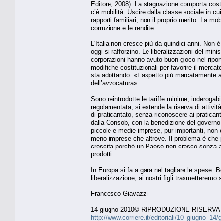
Editore, 2008). La stagnazione comporta costi 
c’è mobilità. Uscire dalla classe sociale in cui 
rapporti familiari, non il proprio merito. La m
corruzione e le rendite.
L'Italia non cresce più da quindici anni. Non
oggi si rafforzino. Le liberalizzazioni del mi
corporazioni hanno avuto buon gioco nel riport
modifiche costituzionali per favorire il merca
sta adottando. «L’aspetto più marcatamente ant
dell’avvocatura».
Sono reintrodotte le tariffe minime, inderogabil
regolamentata, si estende la riserva di attivit
di praticantato, senza riconoscere ai pratican
dalla Consob, con la benedizione del governo, 
piccole e medie imprese, pur importanti, non c
meno imprese che altrove. Il problema è che po
crescita perché un Paese non cresce senza az
prodotti.
In Europa si fa a gara nel tagliare le spese.
liberalizzazione, ai nostri figli trasmetteremo
Francesco Giavazzi
14 giugno 2010© RIPRODUZIONE RISERVA
http://www.corriere.it/editoriali/10_giugno_