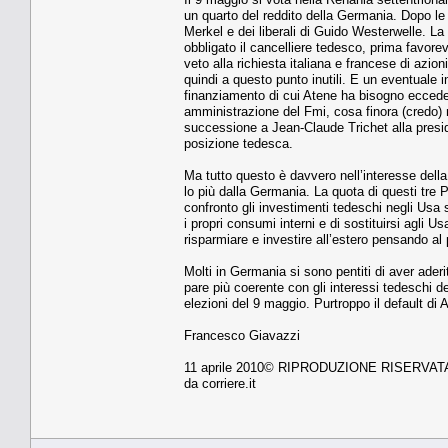
un quarto del reddito della Germania. Dopo le e
Merkel e dei liberali di Guido Westerwelle. L
obbligato il cancelliere tedesco, prima favore
veto alla richiesta italiana e francese di azi
quindi a questo punto inutili. E un eventuale i
finanziamento di cui Atene ha bisogno eccede l
amministrazione del Fmi, cosa finora (credo) 
successione a Jean-Claude Trichet alla presid
posizione tedesca.
Ma tutto questo è davvero nell’interesse della
lo più dalla Germania. La quota di questi tre P
confronto gli investimenti tedeschi negli Usa 
i propri consumi interni e di sostituirsi agli
risparmiare e investire all’estero pensando al 
Molti in Germania si sono pentiti di aver aderi
pare più coerente con gli interessi tedeschi de
elezioni del 9 maggio. Purtroppo il default di 
Francesco Giavazzi
11 aprile 2010© RIPRODUZIONE RISERVAT
da corriere.it