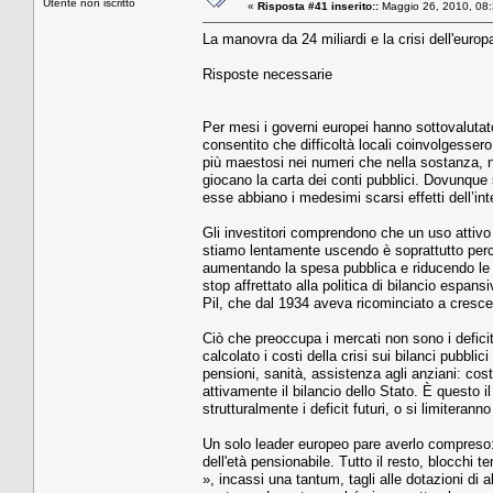
Utente non iscritto
«
Risposta #41 inserito::
Maggio 26, 2010, 08:
La manovra da 24 miliardi e la crisi dell'europ
Risposte necessarie
Per mesi i governi europei hanno sottovalutat
consentito che difficoltà locali coinvolgessero
più maestosi nei numeri che nella sostanza, no
giocano la carta dei conti pubblici. Dovunque 
esse abbiano i medesimi scarsi effetti dell’in
Gli investitori comprendono che un uso attivo 
stiamo lentamente uscendo è soprattutto perch
aumentando la spesa pubblica e riducendo le t
stop affrettato alla politica di bilancio espans
Pil, che dal 1934 aveva ricominciato a crescer
Ciò che preoccupa i mercati non sono i deficit
calcolato i costi della crisi sui bilanci pubbli
pensioni, sanità, assistenza agli anziani: cos
attivamente il bilancio dello Stato. È questo i
strutturalmente i deficit futuri, o si limiter
Un solo leader europeo pare averlo compreso:
dell'età pensionabile. Tutto il resto, blocchi 
», incassi una tantum, tagli alle dotazioni di 