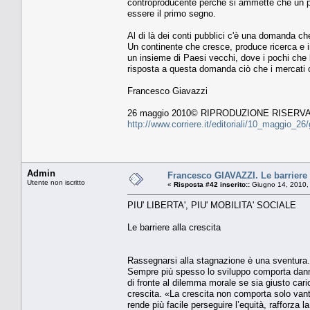
controproducente perché si ammette che un pro
essere il primo segno.
Al di là dei conti pubblici c'è una domanda che
Un continente che cresce, produce ricerca e in
un insieme di Paesi vecchi, dove i pochi che 
risposta a questa domanda ciò che i mercati 
Francesco Giavazzi
26 maggio 2010© RIPRODUZIONE RISERV
http://www.corriere.it/editoriali/10_maggio_
Admin
Francesco GIAVAZZI. Le barriere a
Utente non iscritto
«
Risposta #42 inserito::
Giugno 14, 2010,
PIU' LIBERTA', PIU' MOBILITA' SOCIALE
Le barriere alla crescita
Rassegnarsi alla stagnazione è una sventura. 
Sempre più spesso lo sviluppo comporta danni i
di fronte al dilemma morale se sia giusto cari
crescita. «La crescita non comporta solo vanta
rende più facile perseguire l’equità, rafforza