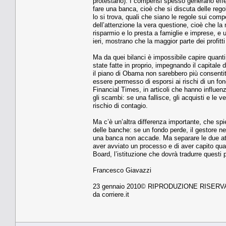
protestano). I compensi spesso generano effet
fare una banca, cioè che si discuta delle regol
lo si trova, quali che siano le regole sui co
dell’attenzione la vera questione, cioè che 
risparmio e lo presta a famiglie e imprese, e u
ieri, mostrano che la maggior parte dei profitti
Ma da quei bilanci è impossibile capire quanti 
state fatte in proprio, impegnando il capital
il piano di Obama non sarebbero più consentit
essere permesso di esporsi ai rischi di un f
Financial Times, in articoli che hanno influe
gli scambi: se una fallisce, gli acquisti e le v
rischio di contagio.
Ma c’è un’altra differenza importante, che spi
delle banche: se un fondo perde, il gestore ne
una banca non accade. Ma separare le due atti
aver avviato un processo e di aver capito qual
Board, l’istituzione che dovrà tradurre questi p
Francesco Giavazzi
23 gennaio 2010© RIPRODUZIONE RISERV
da corriere.it