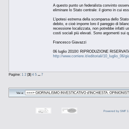
A questo punto un federalista convinto osserv
eliminare lo Stato centrale: il giorno in cui
L’ipotesi estrema della scomparsa dello Stato
debito, e cioè imporre loro il pareggio di bila
recessione localizzata, non potrebbe infatti us
costi sociali più elevati. Sono argomenti sui q
Francesco Giavazzi
06 luglio 2010© RIPRODUZIONE RISERVAT
http://www.corriere.it/editoriali/10_luglio_0
Pagine:
1
2
[
3
]
4
5
...
7
Vai a:
Powered by SMF 1