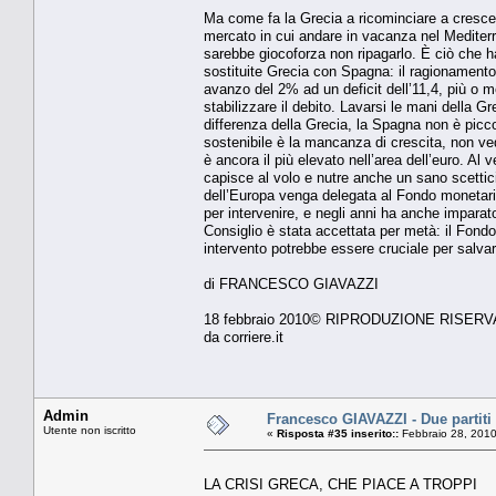
Ma come fa la Grecia a ricominciare a crescer
mercato in cui andare in vacanza nel Mediterra
sarebbe giocoforza non ripagarlo. È ciò che ha
sostituite Grecia con Spagna: il ragionamento
avanzo del 2% ad un deficit dell’11,4, più o 
stabilizzare il debito. Lavarsi le mani della G
differenza della Grecia, la Spagna non è picco
sostenibile è la mancanza di crescita, non vedo
è ancora il più elevato nell’area dell’euro. A
capisce al volo e nutre anche un sano scettic
dell’Europa venga delegata al Fondo monetario
per intervenire, e negli anni ha anche imparat
Consiglio è stata accettata per metà: il Fond
intervento potrebbe essere cruciale per salvar
di FRANCESCO GIAVAZZI
18 febbraio 2010© RIPRODUZIONE RISERV
da corriere.it
Admin
Francesco GIAVAZZI - Due partiti 
Utente non iscritto
«
Risposta #35 inserito::
Febbraio 28, 2010
LA CRISI GRECA, CHE PIACE A TROPPI