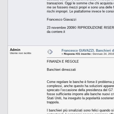
transazioni. Oggi le som­me che chi acquista u
me se fossero mezzi pro­pri e sono una delle f
rischi impropri. Le piatta­forme invece le cons
Francesco Giavazzi
23 novembre 2009© RIPRODUZIONE RISE
da corriere.it
Admin
Francesco GIAVAZZI. Banchieri d
Utente non iscritto
«
Risposta #31 inserito::
Gennaio 24, 2010
FINANZA E REGOLE
Banchieri dimezzati
Come regolare le banche è forse il problema pi
complessi, anche questo ha soluzioni apparente
sprecato l’occasione della presidenza del G7 il
fosse sufficiente imporre alle banche nuovi crite
Stati Uniti, ha inseguito la popolarità sosten
trappola.
I banchieri più smaliziati sono felici quando