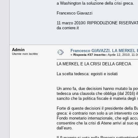
a Washington la soluzione della crisi greca.
Francesco Giavazzi
11 marzo 2010© RIPRODUZIONE RISERVA
da corriere.it
Admin
Francesco GIAVAZZI. LA MERKEL 
Utente non iscritto
«
Risposta #37 inserito::
Aprile 12, 2010, 11:
LA MERKEL E LA CRISI DELLA GRECIA
La scelta tedesca: egoisti e isolati
Un anno fa, due decisioni hanno mutato la pos
tedesca una clausola che obbliga (dal 2016) il
sancito che la politica fiscale è materia degl
Forte di queste decisioni il presidente della 
greca: è contrario non solo a un intervento c
Fondo monetario internazionale, che egli ac
consentire che la crisi di Atene arrivi al suo epi
dall’euro.
Il 9 maggio si vota nella Renania settentrional