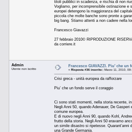
titoli pubblici in scadenza, e rischia di non r
Vogliamo, per incomprensibile ostinazione e st
europei detengono la maggioranza del capitale
piccola che molte banche sono pronte a garan
big bang. Stiamo attenti a non cadere nella lo
Francesco Giavazzi
27 febbraio 2010© RIPRODUZIONE RISERV
da corriere.it
Admin
Francesco GIAVAZZI. Piu’ che un f
Utente non iscritto
«
Risposta #36 inserito::
Marzo 11, 2010, 09
Crisi greca - unità europea da rafforzare
Piu’ che un fondo serve il coraggio
Ci sono stati momenti, nella storia recente, i
Negli Anni 50, quando Adenauer, De Gasperi e
comune europea.
E di nuovo negli Anni 90, quando Kohl, Andreo
frutto della storia. Negli Anni 50 eravamo anc
un simile disastro si ripetesse. Quarant’anni d
una Grande Germania.