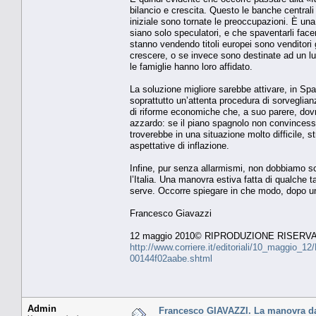
bilancio e crescita. Questo le banche centrali
iniziale sono tornate le preoccupazioni. È un
siano solo speculatori, e che spaventarli facen
stanno vendendo titoli europei sono venditor
crescere, o se invece sono destinate ad un lu
le famiglie hanno loro affidato.
La soluzione migliore sarebbe attivare, in S
soprattutto un’attenta procedura di sorveglian
di riforme economiche che, a suo parere, dovr
azzardo: se il piano spagnolo non convincesse, 
troverebbe in una situazione molto difficile, s
aspettative di inflazione.
Infine, pur senza allarmismi, non dobbiamo s
l’Italia. Una manovra estiva fatta di qualche
serve. Occorre spiegare in che modo, dopo un
Francesco Giavazzi
12 maggio 2010© RIPRODUZIONE RISERV
http://www.corriere.it/editoriali/10_maggio_1
00144f02aabe.shtml
Admin
Francesco GIAVAZZI. La manovra da 2