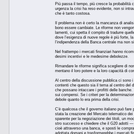
Più passa il tempo, più cresce la proba­bilità c
urgenza la crisi ha reso evi­dente, non si intr
che è tanto costosa.
Il problema non è certo la mancanza di analisi 
bono essere cambiate. Le riforme non vengono 
lamenti, cui spetta il com­pito di tradurre quel
dove l’esigenza di nuove regole è più forte, l
l’indipen­denza della Banca centrale ma non si f
Nel frattempo i mercati finanziari hanno ricom
desimi incentivi e le mede­sime debolezze.
Rimandare le riforme si­gnifica scegliere di non
mentano il loro potere e la loro capacità di con
Al centro della discussio­ne pubblica ci sono i
contenti che questo sia il tema al centro del d
che possano intaccare i profitti delle banche. Se
sui compensi. Se i criteri per la determinazion
debole quanto lo era pri­ma della crisi.
C’è qualcosa che il gover­no italiano può fare pe
stata la creazione del Mercato telematico dei t
sparente per la negoziazio­ne dei titoli, un mod
stro successo e chiedere che il G20 adotti 
cioè attraverso una banca, e sposti le compra
adottata domani e trasfor­merebbe i mercati fin