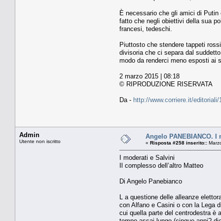
È necessario che gli amici di Putin 
fatto che negli obiettivi della sua po
francesi, tedeschi.
Piuttosto che stendere tappeti rossi
divisoria che ci separa dal suddetto
modo da renderci meno esposti ai su
2 marzo 2015 | 08:18
© RIPRODUZIONE RISERVATA
Da -
http://www.corriere.it/editori
Admin
Angelo PANEBIANCO. I mo
Utente non iscritto
«
Risposta #258 inserito::
Marzo
I moderati e Salvini
Il complesso dell’altro Matteo
Di Angelo Panebianco
L a questione delle alleanze elettora
con Alfano e Casini o con la Lega di
cui quella parte del centrodestra è 
tempo assai lungo (cinque anni? diec