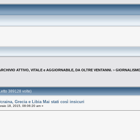
--ARCHIVIO ATTIVO, VITALE e AGGIORNABILE, DA OLTRE VENTANNI.
>
GIORNALISMO 
tto 389128 volte)
ina, Grecia e Libia Mai stati così insicuri
raio 18, 2015, 08:06:20 am »