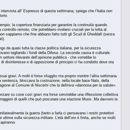
ntervista all’ Espresso di questa settimana, spiega che l’Italia non
orio.
empio, la copertura finanziaria per garantire la continuità quando
controllo remoto, che potrebbero rivelarsi cruciali per la lotta al
non sappiamo che fine abbiano fatto tutti gli Scud di Gheddafi (senza
ti).
o da quasi tutta la classe politica italiana, per la sicurezza
rovano tagliando i fondi della Difesa. La seconda causa è culturale.
n settore rilevante dell’opinione pubblica - che vorrebbe lo
di disinteresse e di opposizione di principio ci ha condotto dove ora
sai gravi. A molti è forse sfuggito ma proprio mentre l’altra settimana
na sentenza, bloccava la costruzione, nella locale base Nato, della
 ragione al Comune di Niscemi che la definiva «dannosa per la salute».
erzare su cose così gravi ma forse servirebbe una riflessione collettiva
re maggiori di quelli che può procurare una stazione Muos. Ma davvero la
ilateralmente la guerra (tanto a farla ci pensavano i nostri protettori
i ultime sulla sicurezza militare. L’età dell’oro è finita, anche se molti
capiranno.