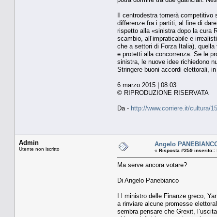
Il centrodestra tornerà competitivo
differenze fra i partiti, al fine di 
rispetto alla «sinistra dopo la cura 
scambio, all’impraticabile e irreal
che a settori di Forza Italia), quel
e protetti alla concorrenza. Se le p
sinistra, le nuove idee richiedono nu
Stringere buoni accordi elettorali, 
6 marzo 2015 | 08:03
© RIPRODUZIONE RISERVATA
Da -
http://www.corriere.it/cultur
Admin
Angelo PANEBIANCO.
Utente non iscritto
«
Risposta #259 inserito::
Ma serve ancora votare?
Di Angelo Panebianco
I l ministro delle Finanze greco, Ya
a rinviare alcune promesse elettora
sembra pensare che Grexit, l’uscita 