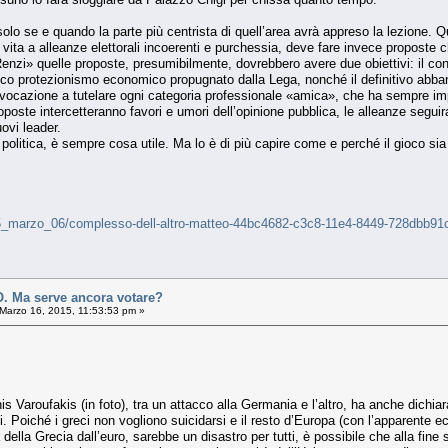
 solo se e quando la parte più centrista di quell’area avrà appreso la lezione
dare vita a alleanze elettorali incoerenti e purchessia, deve fare invece proposte 
Renzi» quelle proposte, presumibilmente, dovrebbero avere due obiettivi: il cont
istico protezionismo economico propugnato dalla Lega, nonché il definitivo abb
la vocazione a tutelare ogni categoria professionale «amica», che ha sempre im
roposte intercetteranno favori e umori dell’opinione pubblica, le alleanze segui
ovi leader.
in politica, è sempre cosa utile. Ma lo è di più capire come e perché il gioco si
a/15_marzo_06/complesso-dell-altro-matteo-44bc4682-c3c8-11e4-8449-728dbb91
 Ma serve ancora votare?
Marzo 16, 2015, 11:53:53 pm »
nis Varoufakis (in foto), tra un attacco alla Germania e l’altro, ha anche dichi
li. Poiché i greci non vogliono suicidarsi e il resto d’Europa (con l’apparent
della Grecia dall’euro, sarebbe un disastro per tutti, è possibile che alla fin