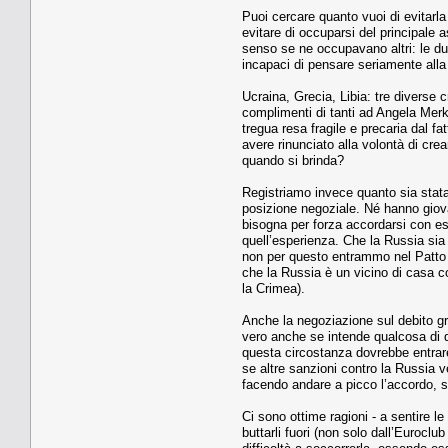
Puoi cercare quanto vuoi di evitarla 
evitare di occuparsi del principale a
senso se ne occupavano altri: le due
incapaci di pensare seriamente alla
Ucraina, Grecia, Libia: tre diverse c
complimenti di tanti ad Angela Merke
tregua resa fragile e precaria dal f
avere rinunciato alla volontà di crea
quando si brinda?
Registriamo invece quanto sia stata 
posizione negoziale. Né hanno giova
bisogna per forza accordarsi con es
quell’esperienza. Che la Russia sia 
non per questo entrammo nel Patto 
che la Russia è un vicino di casa c
la Crimea).
Anche la negoziazione sul debito gre
vero anche se intende qualcosa di di
questa circostanza dovrebbe entrare 
se altre sanzioni contro la Russia 
facendo andare a picco l’accordo, se
Ci sono ottime ragioni - a sentire l
buttarli fuori (non solo dall’Euroc