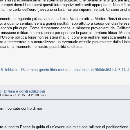
ssa stessa economicamente stremata) piuttosto che permetterle di giocare impu
 europei dovrebbero porsi questi interrogativi nelle sedi appropriate. Non c’è 
la fine certa dell’euro (nessuno si farà mai più imporre niente). Ci sono anche
nte, ci riguarda più da vicino, la Libia. Va dato atto a Matteo Renzi di avere
rò, a quanto sembra, senza grandi risultati, soprattutto a causa del disinteress
ancora più cupo. Come dimostrano anche le minacce provenienti dal Califfato con
na missione militare internazionale per riportare la pace in territorio libico. Me
e l’Unione politica forse non esisterà mai, ci conviene restare realisticamen
a intercettare e a neutralizzare un eventuale missile proveniente dalla Libia
i siano, al momento, le nostre possibilità di difesa.
li/15_febbraio_15/ucraina-grecia-libia-mai-stati-cosi-insicuri-9b0dc464-b4e3-1
 Difesa e contraddizioni
Febbraio 27, 2015, 04:25:38 pm »
armi puntate contro di noi
rà al nostro Paese la guida di un’eventuale missione militare di pacificazione (