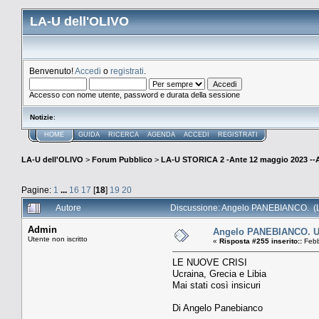
LA-U dell'OLIVO
Benvenuto!
Accedi
o
registrati
.
Accesso con nome utente, password e durata della sessione
Notizie
:
HOME
GUIDA
RICERCA
AGENDA
ACCEDI
REGISTRATI
LA-U dell'OLIVO
>
Forum Pubblico
>
LA-U STORICA 2 -Ante 12 maggio 2023 
Pagine:
1
...
16
17
[
18
]
19
20
Autore
Discussione: Angelo PANEBIANCO. (Le
Admin
Angelo PANEBIANCO. Ucra
Utente non iscritto
«
Risposta #255 inserito::
Febb
LE NUOVE CRISI
Ucraina, Grecia e Libia
Mai stati così insicuri
Di Angelo Panebianco