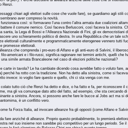
o Renzi.
essaggi chiari agli elettori sulle cose che vuole fare), se guardiamo agli stili 
 sembrano aver compreso la novità.
le funzionava così: si formavano l’una contro l’altra armata due coalizioni alt
i battere il comune nemico. Così faceva Berlusconi, così faceva la sinistra. Ch
 santa, la Lega di Bossi e l’Alleanza Nazionale di Fini, gli ex democristiani di 
 nascere uno schieramento politico di destra. In una Repubblica che un tale s
eanze elettorali culturalmente e programmaticamente eterogenee vennero tutti fu
se promesse elettorali.
leanza che comprenda i pro-euro di Alfano e gli anti-euro di Salvini, il liberosc
ilo-americani e i filo-russi, significa ragionare nei termini antichi, quelli ch
 una simile armata Brancaleone nel caso di elezioni politiche nazionali?
 carte in tavola? Le ha cambiate dicendo cosa avrebbe fatto o voluto fare, an
a) perché ha rotto con la tradizione. Non ha detto alla sinistra, come si faceva
o invece: io voglio fare questo e quello, chi ci sta venga con me.
colato tutto ciò che Renzi ha detto e dice, o ha fatto e fa, per riconoscere il
forme, ma gli va comunque dato atto del fatto, ad esempio, che sta cercando di
inante a sinistra. Ancora, si possono anche fare le bucce al Jobs act ma si de
 pantomima, è un conflitto vero.
ome fa Forza Italia, ad invocare alleanze fra gli opposti (come Alfano e Salvi
 da fare anziché di alleanze. Proprio questo probabilmente, lo premierà elettor
stra nel suo insieme non sarebbe più competitivo per un lungo periodo. Se il s
ssuno lo farà sloggiare da Palazzo Chigi per chissà quanto tempo.