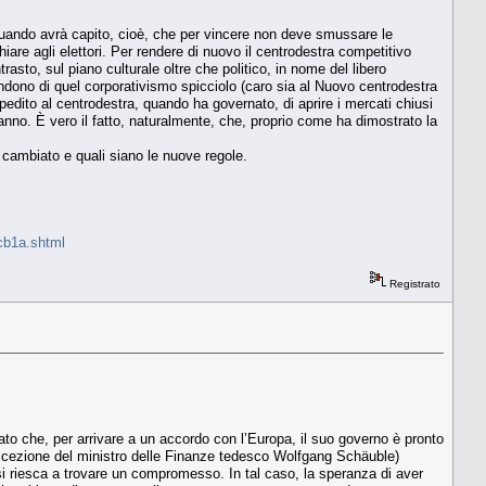
. Quando avrà capito, cioè, che per vincere non deve smussare le
chiare agli elettori. Per rendere di nuovo il centrodestra competitivo
rasto, sul piano culturale oltre che politico, in nome del libero
andono di quel corporativismo spicciolo (caro sia al Nuovo centrodestra
pedito al centrodestra, quando ha governato, di aprire i mercati chiusi
ranno. È vero il fatto, naturalmente, che, proprio come ha dimostrato la
a cambiato e quali siano le nuove regole.
cb1a.shtml
Registrato
arato che, per arrivare a un accordo con l’Europa, il suo governo è pronto
e eccezione del ministro delle Finanze tedesco Wolfgang Schäuble)
e si riesca a trovare un compromesso. In tal caso, la speranza di aver