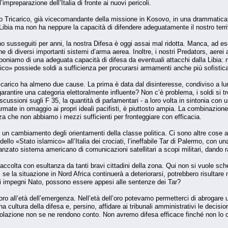
impreparazione dell’Italia di fronte ai nuovi pericoli.
do Tricarico, già vicecomandante della missione in Kosovo, in una drammatica i
 Libia ma non ha neppure la capacità di difendere adeguatamente il nostro territ
ono susseguiti per anni, la nostra Difesa è oggi assai mal ridotta. Manca, ad es
 di diversi importanti sistemi d’arma aerea. Inoltre, i nostri Predators, aerei a 
poniamo di una adeguata capacità di difesa da eventuali attacchi dalla Libia: 
mico» possiede soldi a sufficienza per procurarsi armamenti anche più sofistica
icarico ha almeno due cause. La prima è data dal disinteresse, condiviso a lung
garantire una categoria elettoralmente influente? Non c’è problema, i soldi si t
ussioni sugli F 35, la quantità di parlamentari - a loro volta in sintonia con u
mate in omaggio ai propri ideali pacifisti, è piuttosto ampia. La combinazione 
 che non abbiamo i mezzi sufficienti per fronteggiare con efficacia.
un cambiamento degli orientamenti della classe politica. Ci sono altre cose as
llo «Stato islamico» all’Italia dei crociati, l’ineffabile Tar di Palermo, con u
avanzato sistema americano di comunicazioni satellitari a scopi militari, dando
ccolta con esultanza da tanti bravi cittadini della zona. Qui non si vuole sch
», se la situazione in Nord Africa continuerà a deteriorarsi, potrebbero risulta
ri impegni Nato, possono essere appesi alle sentenze dei Tar?
oro all’età dell’emergenza. Nell’età dell’oro potevamo permetterci di abrogare un
a cultura della difesa e, persino, affidare ai tribunali amministrativi le decision
circolazione non se ne rendono conto. Non avremo difesa efficace finché non lo 