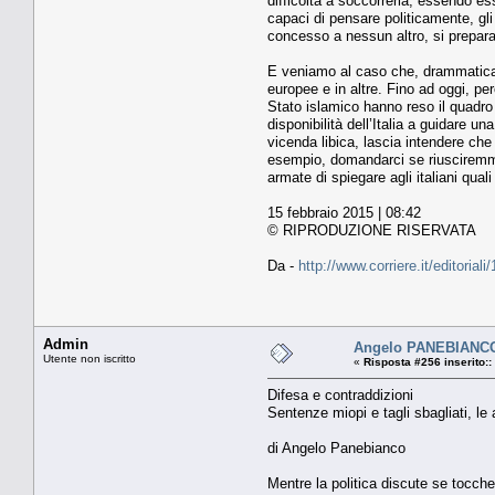
difficoltà a soccorrerla, essendo e
capaci di pensare politicamente, gli
concesso a nessun altro, si prepara 
E veniamo al caso che, drammaticame
europee e in altre. Fino ad oggi, pe
Stato islamico hanno reso il quadro 
disponibilità dell’Italia a guidare u
vicenda libica, lascia intendere ch
esempio, domandarci se riusciremmo 
armate di spiegare agli italiani qual
15 febbraio 2015 | 08:42
© RIPRODUZIONE RISERVATA
Da -
http://www.corriere.it/editoria
Admin
Angelo PANEBIANCO.
Utente non iscritto
«
Risposta #256 inserito::
Difesa e contraddizioni
Sentenze miopi e tagli sbagliati, le 
di Angelo Panebianco
Mentre la politica discute se tocche