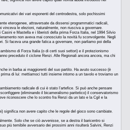
comunicativi dei vari esponenti del centrodestra, solo pochissimi
amente eterogenee, attraversate da dissensi programmatici radicali,
i vinceva le elezioni, naturalmente, non riusciva a governare.
Casini e Mastella e i liberisti della prima Forza Italia, nel 1994 Silvio
chieramento non aveva mai conosciuto la novità fu sconvolgente. Negli
ori. Si faceva una grande fatica a governare, non parliamo poi della
ambismo di Forza Italia (o di certi suoi settori) e il protezionismo
e hanno preceduto il ciclone Renzi. Alle Regionali ancora ancora, ma chi
che in barba ai maggiorenti del suo partito. Ha avuto successo (è
 prima di lui: mettiamoci tutti insieme intorno a un tavolo e troviamo un
 cambiamento radicale di cui è stato l’artefice. Si può anche pensare
 sconfiggere (eliminando il bicameralismo paritetico) il conservatorismo
ve riconoscere che lo scontro fra Renzi da un lato e la Cgil e la
ni) significa non avere capito che le regole del gioco sono cambiate.
almente. Solo che se ciò avvenisse, se a destra il baricentro si
uo più temibile avversario dei prossimi anni risulterà Salvini, Renzi