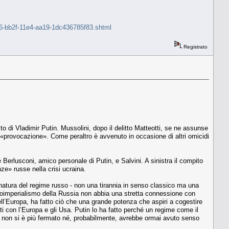
8176-bb2f-11e4-aa19-1dc436785f83.shtml
Registrato
lto di Vladimir Putin. Mussolini, dopo il delitto Matteotti, se ne assunse
i «provocazione». Come peraltro è avvenuto in occasione di altri omicidi
Berlusconi, amico personale di Putin, e Salvini. A sinistra il compito
ze» russe nella crisi ucraina.
 La natura del regime russo - non una tirannia in senso classico ma una
neoimperialismo della Russia non abbia una stretta connessione con
l’Europa, ha fatto ciò che una grande potenza che aspiri a cogestire
ti con l’Europa e gli Usa. Putin lo ha fatto perché un regime come il
tin non si è più fermato né, probabilmente, avrebbe ormai avuto senso