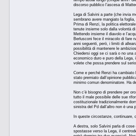
discorso pubblico l’ascesa di Matte
Lega di Salvini a parte (che invia m
sembrano avere mangiato la foglia,
Prima di Renzi, la politica elettora
tenute insieme solo dalla volontà d
Mettendo insieme il diavolo e l’acqua
Berlusconi fece il miracolo di fare
anni seguenti, però, i limiti di all
possibilità di mantenere le ambizio
Chiedersi oggi se ci sarà o no una al
economico duro e puro della Lega, i f
volete che possa prendere sul serio
Come e perché Renzi ha cambiato le
stato premiato dall’opinione pubblic
minimo comun denominatore. Ha dett
Non c’è bisogno di prendere per oro 
tutto il male possibile delle sue ri
costituzionale tradizionalmente dom
sinistra del Pd dall’altro non è una
In queste circostanze, continuare, c
A destra, solo Salvini parla di cose
spostasse verso la Lega, il centrode
potrà dormire tra due guanciali. Ne