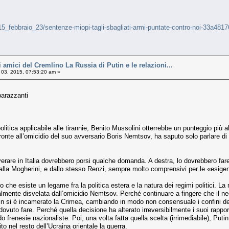
ali/15_febbraio_23/sentenze-miopi-tagli-sbagliati-armi-puntate-contro-noi-33a4
mici del Cremlino La Russia di Putin e le relazioni...
03, 2015, 07:53:20 am »
barazzanti
litica applicabile alle tirannie, Benito Mussolini otterrebbe un punteggio più a
 fronte all’omicidio del suo avversario Boris Nemtsov, ha saputo solo parlare d
rare in Italia dovrebbero porsi qualche domanda. A destra, lo dovrebbero fare 
alla Mogherini, e dallo stesso Renzi, sempre molto comprensivi per le «esigen
tto che esiste un legame fra la politica estera e la natura dei regimi politici.
talmente disvelata dall’omicidio Nemtsov. Perché continuare a fingere che il 
in si è incamerato la Crimea, cambiando in modo non consensuale i confini del
dovuto fare. Perché quella decisione ha alterato irreversibilmente i suoi rappor
 frenesie nazionaliste. Poi, una volta fatta quella scelta (irrimediabile), Pu
to nel resto dell’Ucraina orientale la guerra.