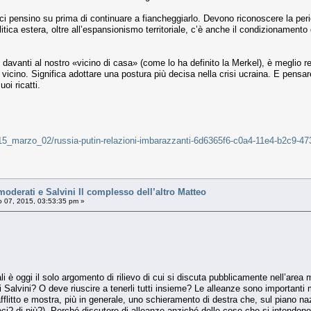
ci pensino su prima di continuare a fiancheggiarlo. Devono riconoscere la pericol
litica estera, oltre all’espansionismo territoriale, c’è anche il condizionamento d
 davanti al nostro «vicino di casa» (come lo ha definito la Merkel), è meglio re
 vicino. Significa adottare una postura più decisa nella crisi ucraina. E pensar
oi ricatti.
ali/15_marzo_02/russia-putin-relazioni-imbarazzanti-6d6365f6-c0a4-11e4-b2c9-
derati e Salvini Il complesso dell’altro Matteo
 07, 2015, 03:53:35 pm »
li è oggi il solo argomento di rilievo di cui si discuta pubblicamente nell’area 
 Salvini? O deve riuscire a tenerli tutti insieme? Le alleanze sono importanti m
afflitto e mostra, più in generale, uno schieramento di destra che, sul piano 
i? di più?). Perché discutere di alleanze anziché delle cose che si intendono f