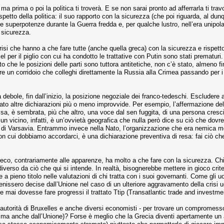
ma prima o poi la politica ti troverà. E se non sarai pronto ad afferrarla ti tra
spetto della politica: il suo rapporto con la sicurezza (che poi riguarda, al dun
 superpotenze durante la Guerra fredda e, per qualche lustro, nell’era unipolar
 sicurezza.
risi che hanno a che fare tutte (anche quella greca) con la sicurezza e rispetto 
l per il piglio con cui ha condotto le trattative con Putin sono stati prematuri
atto che le posizioni delle parti sono tuttora antitetiche, non c’è stato, alme
re un corridoio che colleghi direttamente la Russia alla Crimea passando per i t
debole, fin dall’inizio, la posizione negoziale dei franco-tedeschi. Escludere a 
to altre dichiarazioni più o meno improvvide. Per esempio, l’affermazione del
sa, è sembrata, più che altro, una voce dal sen fuggita, di una persona cres
un vicino, infatti, è un’ovvietà geografica che nulla però dice su ciò che dovr
di Varsavia. Entrammo invece nella Nato, l’organizzazione che era nemica mor
on cui dobbiamo accordarci, è una dichiarazione preventiva di resa: fai ciò ch
co, contrariamente alle apparenze, ha molto a che fare con la sicurezza. Chi dic
verso da ciò che qui si intende. In realtà, bisognerebbe mettere in gioco crite
a pieno titolo nelle valutazioni di chi tratta con i suoi governanti. Come gli u
venissero decise dall’Unione nel caso di un ulteriore aggravamento della crisi
 mai dovesse fare progressi il trattato Ttip (Transatlantic trade and investmen
e autorità di Bruxelles e anche diversi economisti - per trovare un compromess
lub ma anche dall’Unione)? Forse è meglio che la Grecia diventi apertamente un