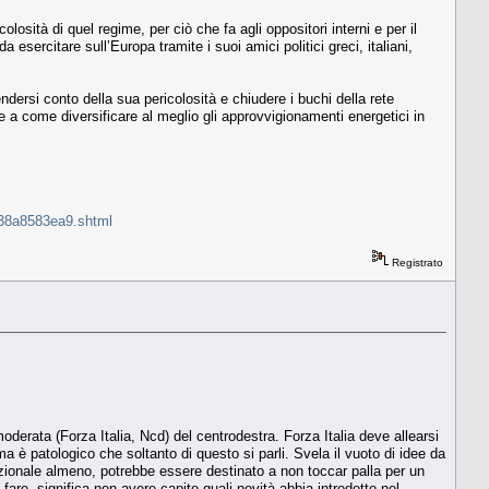
osità di quel regime, per ciò che fa agli oppositori interni e per il
a esercitare sull’Europa tramite i suoi amici politici greci, italiani,
ndersi conto della sua pericolosità e chiudere i buchi della rete
e a come diversificare al meglio gli approvvigionamenti energetici in
4738a8583ea9.shtml
Registrato
moderata (Forza Italia, Ncd) del centrodestra. Forza Italia deve allearsi
a è patologico che soltanto di questo si parli. Svela il vuoto di idee da
nazionale almeno, potrebbe essere destinato a non toccar palla per un
are, significa non avere capito quali novità abbia introdotto nel