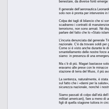
benestare, da diverse fonti emerge l’
Il generale dell’aeronautica Leonar
solo non è pronta per intervenire in
Colpa dei tagli di bilancio che si s
scadranno i contratti di manutenzione
terrorismo, non sono armati. Né dis
parlare del fatto che lo «Stato isla
L’incuria denunciata dal generale Tr
nazionale. C’è da trovare soldi per 
Come si è visto anche durante le disc
smantellamento delle nostre forze ar
siamo: in presenza di una emergenza
Ma c’è di più. Magari bastasse solo 
eravamo alle prese con le minacce de
stazione di terra del Muos, il più 
La sentenza, naturalmente, è stata a
sul fatto che i «danni per la salute
sicurezza nazionale, nonché i nost
Siamo passati di colpo dall’età dell’
militari americani), fare a meno di un
figli di quella stagione tuttora in 