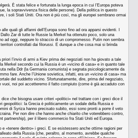
volgerà. È stata felice e fortunata la lunga epoca in cui l’Europa poteva
que, la sopravvivenza fisica delle persone). Della politica in questo
e, i soli Stati Uniti. Ora non è più così, ma gli europei sembrano ormai
alle quali gli affanni dell’Europa sono fino ad ora apparsi evidenti. I
. Dallo Zar di tutte le Russie la Merkel ha ottenuto poco, solo una
no fino ad oggi, neppure lo straccio di un compromesso. Putin non sembra
erritori controllati dai filorussi. E dunque a che cosa mai si brinda
priori l’invio di armi a Kiev prima dei negoziati non ha giovato a tale
la Merkel secondo cui la Russia è un «vicino di casa» e in quanto tale
ciuta nella Ddr (la Germania comunista) e segnata psicologicamente da
emmo fare. Anche l’Unione sovietica, infatti, era un «vicino di casa» ma
tale del suddetto vicino. Sfortunatamente, dire, prima del negoziato,
e vuoi, noi poi accetteremo il fatto compiuto (come è già accaduto con
e che bisogna usare criteri «politici» nel trattare con i greci dice il
ri geopolitici: la Grecia è politicamente un sodale della Russia e
omini di Syriza hanno precisato subito, essi sono pronti a porre il veto
 ucraina. Per non dire che hanno anche chiarito che voterebbero contro,
t partnership), per il libero commercio fra Stati Uniti ed Europa.
o e «tenere dentro» i greci. E se esistessero anche ottime ragioni per
 alleato della Russia (che, peraltro, al momento, avrebbe qualche