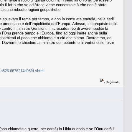
nemente il ruolo di quinta colonna in seno all’Unione. Se fossero
solo il fatto che se ad Atene viene concesso ciò che non è stato
 alcune robuste ragioni geopolitiche.
 sollevato il tema per tempo, e con la consueta energia, nelle sedi
e americano e dell’impoliticità dell’Europa. Adesso, le conquiste dello
tro il ministro Gentiloni, il «crociato» reo di avere ribadito la
ntre l’Onu prende tempo e l’Europa, fino ad oggi inerte anche sulla
te abbarbicati al poco che abbiamo e a ciò che siamo. Dovremmo, ad
. Dovremmo chiedere al ministro competente e ai vertici delle forze
1e4-b826-6676214d98fd.shtml
Registrato
non chiamatela guerra, per carità) in Libia quando e se l’Onu darà il