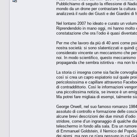
Pubblichiamo di seguito la riflessione di Nadia
mondo da un drone per contrastare la cultura 
analizzerà il ruolo dei Giusti e dei Giardini di
Nel lontano 2007 ho ideato e curato un volume d
Riprendendolo in mano oggi, mi hanno molto col
constatazione che ora l’odio è quasi diventat
Per me che lavoro da più di 40 anni come psico
nostra società: si sono slatentizzati e quindi gi
considerato vincente un meccanismo che perme
noi. In modo scientifico, questo meccanismo 
propaganda che sembra istintiva - ma non lo è
La storia ci insegna come sia facile convoglia
così si crea un capro espiatorio sul quale proi
pericolosissima e capillare attraverso Facebo
di contraddittorio. Così le informazioni veng
una piccolissima notizia, se invece è un emig
Ma potrei fare migliaia di esempi, talmente 
George Orwell, nel suo famoso romanzo 1984, i
assoluto di controllo e formazione delle coscie
alcune brevi descrizioni dei due minuti d’odio
stridore, come d’un ingranaggio di qualche di
teleschermo in fondo alla sala. Era un rumore 
di Emmanuel Goldstein, il Nemico del Popolo
dei giorni, ma non ce n’era nessuno in cui Gold