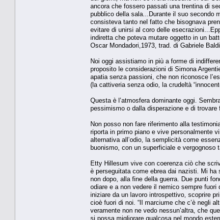
ancora che fossero passati una trentina di sec
pubblico della sala...Durante il suo secondo mi
consisteva tanto nel fatto che bisognava prend
evitare di unirsi al coro delle esecrazioni...
indiretta che poteva mutare oggetto in un batt
Oscar Mondadori,1973, trad. di Gabriele Baldi
Noi oggi assistiamo in più a forme di indiffer
proposito le considerazioni di Simona Argentie
apatia senza passioni, che non riconosce l’esis
(la cattiveria senza odio, la crudeltà “innocente
Questa è l’atmosfera dominante oggi. Sembra v
pessimismo o dalla disperazione e di trovare f
Non posso non fare riferimento alla testimonia
riporta in primo piano e vive personalmente v
alternativa all’odio, la semplicità come essen
buonismo, con un superficiale e vergognoso 
Etty Hillesum vive con coerenza ciò che scrive
è perseguitata come ebrea dai nazisti. Mi ha
non dopo, alla fine della guerra. Due punti fo
odiare e a non vedere il nemico sempre fuori
iniziare da un lavoro introspettivo, scoprire pr
cioè fuori di noi. “Il marciume che c’è negli a
veramente non ne vedo nessun’altra, che quella
si possa migliorare qualcosa nel mondo esterno