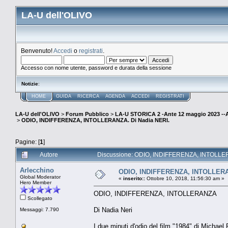
LA-U dell'OLIVO
Benvenuto!
Accedi
o
registrati
.
Accesso con nome utente, password e durata della sessione
Notizie
:
HOME
GUIDA
RICERCA
AGENDA
ACCEDI
REGISTRATI
LA-U dell'OLIVO
>
Forum Pubblico
>
LA-U STORICA 2 -Ante 12 maggio 2023 
>
ODIO, INDIFFERENZA, INTOLLERANZA. Di Nadia NERI.
Pagine: [
1
]
Autore
Discussione: ODIO, INDIFFERENZA, INTOLLERA
Arlecchino
ODIO, INDIFFERENZA, INTOLLERAN
Global Moderator
«
inserito::
Ottobre 10, 2018, 11:56:30 am »
Hero Member
ODIO, INDIFFERENZA, INTOLLERANZA
Scollegato
Di Nadia Neri
Messaggi: 7.790
I due minuti d'odio del film "1984" di Michael 