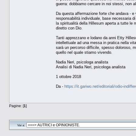
guerra: dobbiamo cercare in noi stessi, non al
Da questa affermazione forte che andava - e v
responsabilità individuale, base necessaria d
la spiritualità della Hillesum aperta a tutte le 
diretto con Dio.
Tanti apprezzano e lodano da anni Etty Hill
intellettuale ad una messa in pratica nella vi
sarà un percorso difficile, spesso doloroso,
quello nel quale stiamo vivendo.
Nadia Neri, psicologa analista
Analisi di Nadia Neri, psicologa analista
1 ottobre 2018
Da -
https://it.gariwo.net/editoriali/odio-indif
Pagine: [
1
]
Vai a: