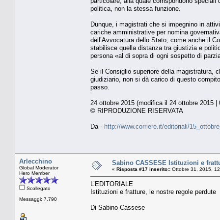
particolare, alla quale corrispondono speciali 
politica, non la stessa funzione.
Dunque, i magistrati che si impegnino in attivi
cariche amministrative per nomina governativa
dell’Avvocatura dello Stato, come anche il Con
stabilisce quella distanza tra giustizia e poli
persona «al di sopra di ogni sospetto di parzia
Se il Consiglio superiore della magistratura, c
giudiziario, non si dà carico di questo compi
passo.
24 ottobre 2015 (modifica il 24 ottobre 2015 |
© RIPRODUZIONE RISERVATA
Da -
http://www.corriere.it/editoriali/15_ot
Arlecchino
Sabino CASSESE Istituzioni e frattu
Global Moderator
«
Risposta #17 inserito::
Ottobre 31, 2015, 1
Hero Member
L’EDITORIALE
Scollegato
Istituzioni e fratture, le nostre regole perdute
Messaggi: 7.790
Di Sabino Cassese