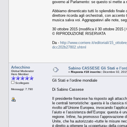
governo al Parlamento: se questo si mette a ris
Abbiamo dimenticato tutti lo splendido finale d
direttore ricorda agli orchestrali, con accen
musica salva voi. Aggrappatevi alle note, segu
30 ottobre 2015 (modifica il 30 ottobre 2015 |
© RIPRODUZIONE RISERVATA
Da -
http://www.corriere.it/editoriali/15_ottob
dcc202b27802.shtml
Arlecchino
Sabino CASSESE Gli Stati e l’or
Global Moderator
«
Risposta #18 inserito::
Dicembre 02, 2015
Hero Member
Gli Stati e l’ordine mondiale
Scollegato
Di Sabino Cassese
Messaggi: 7.790
Il presidente francese ha risposto agli attacch
le centrali terroristiche: questa è la classica 
rivolto all’Unione Europea, invocando l’applic
l’aiuto e l’assistenza dell’Europa: questa è una
regione. Infine, ha promosso l’approvazione di
Unite, che ha autorizzato «tutte le misure ne
è diretto a ottenere la «copertura» della comun