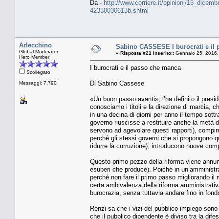
Da -
http://www.corriere.it/opinioni/15_dicem
42330030613b.shtml
Arlecchino
Sabino CASSESE I burocrati e il
Global Moderator
«
Risposta #21 inserito::
Gennaio 25, 2016,
Hero Member
I burocrati e il passo che manca
Scollegato
Di Sabino Cassese
Messaggi: 7.790
«Un buon passo avanti», l’ha definito il presid
conosciamo i titoli e la direzione di marcia, 
in una decina di giorni per anno il tempo sott
governo riuscisse a restituire anche la metà di
servono ad agevolare questi rapporti), compire
perché gli stessi governi che si propongono q
ridurre la corruzione), introducono nuove comp
Questo primo pezzo della riforma viene annunci
esuberi che produce). Poiché in un’amministra
perché non fare il primo passo migliorando il
certa ambivalenza della riforma amministrativa,
burocrazia, senza tuttavia andare fino in fond
Renzi sa che i vizi del pubblico impiego son
che il pubblico dipendente è diviso tra la dif