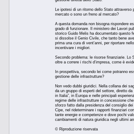
Le ipotesi di un ritorno dello Stato attraverso
mercato o sono un freno al mercato?
A questa domanda non bisogna rispondere esse
grado di funzionare. Il ministero dei Lavori pubb
storico Guido Melis ha documentato questo feno
si dissolse il Genio Civile, che tanto bene a
prima una cura di vent’anni, per riportare nell
incentivare i migliori.
Secondo problema: le risorse finanziarie. Lo S
oltre a correre i rischi d’impresa, come è evi
In prospettiva, secondo lei come potranno esse
gestione delle infrastrutture?
Non vedo dubbi giuridici. Nella collana dei sa
da un gruppo di esperti del settore, diretto da 
in Italia”, in Europa e nelle principali esperi
regime delle infrastrutture in concessione che 
sforzo fatto dalla presidenza del consiglio dei
Cipe, nel rideterminare i rapporti finanziari co
tante energie e competenze e dove pochi valor
cambiamenti di natura giuridica negli ultimi an
© Riproduzione riservata