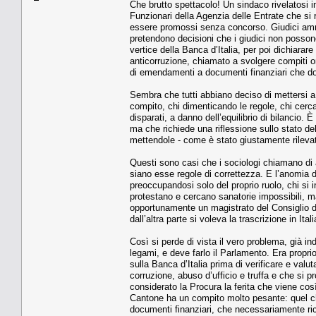
Che brutto spettacolo! Un sindaco rivelatosi in
Funzionari della Agenzia delle Entrate che si 
essere promossi senza concorso. Giudici ammin
pretendono decisioni che i giudici non posson
vertice della Banca d’Italia, per poi dichiarare
anticorruzione, chiamato a svolgere compiti o
di emendamenti a documenti finanziari che dov
Sembra che tutti abbiano deciso di mettersi a 
compito, chi dimenticando le regole, chi cerca
disparati, a danno dell’equilibrio di bilancio.
ma che richiede una riflessione sullo stato de
mettendole - come è stato giustamente rilevat
Questi sono casi che i sociologi chiamano di
siano esse regole di correttezza. E l’anomia da
preoccupandosi solo del proprio ruolo, chi si 
protestano e cercano sanatorie impossibili, ma
opportunamente un magistrato del Consiglio d
dall’altra parte si voleva la trascrizione in Italia
Così si perde di vista il vero problema, già i
legami, e deve farlo il Parlamento. Era propri
sulla Banca d’Italia prima di verificare e valu
corruzione, abuso d’ufficio e truffa e che si p
considerato la Procura la ferita che viene così 
Cantone ha un compito molto pesante: quel che
documenti finanziari, che necessariamente richi