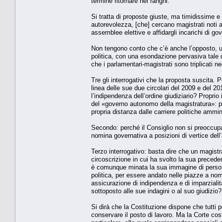
termine ritornare nei ranghi.
Si tratta di proposte giuste, ma timidissime e c
autorevolezza, [che] cercano magistrati noti al 
assemblee elettive e affidargli incarichi di go
Non tengono conto che c’è anche l’opposto, un
politica, con una esondazione pervasiva tale da
che i parlamentari-magistrati sono triplicati neg
Tre gli interrogativi che la proposta suscita. 
linea delle sue due circolari del 2009 e del 
l’indipendenza dell’ordine giudiziario? Proprio
del «governo autonomo della magistratura»: per
propria distanza dalle carriere politiche ammin
Secondo: perché il Consiglio non si preoccupa
nomina governativa a posizioni di vertice dell
Terzo interrogativo: basta dire che un magistra
circoscrizione in cui ha svolto la sua preceden
è comunque minata la sua immagine di person
politica, per essere andato nelle piazze a nom
assicurazione di indipendenza e di imparzialità
sottoposto alle sue indagini o al suo giudizio?
Si dirà che la Costituzione dispone che tutti p
conservare il posto di lavoro. Ma la Corte cos