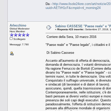
Da -
http://www.ilsole24ore.com/art/notizie/2
uuid=AETtH1cF&cmpid=nl_morning24
Arlecchino
Sabino CASSESE "Paese reale" e "Paese
Global Moderator
«
Risposta #23 inserito::
Settembre 27, 2018, 
Hero Member
Corriere della Sera, 10 marzo 2016
Scollegato
"Paese reale" e "Paese legale", i cittadini e il 
Messaggi: 7.790
Di Sabino Cassese
Accanto all'aumento di offerta di democrazia, a
domanda di democrazia. I votanti diminuiscono,
Ha ragione Ferruccio de Bortoli (Corriere della 
divario tra "Paese reale" e "Paese legale" - c
termini nuovi, in tutte le democrazie. Una vol
Conquistato il suffragio universale, è divenuto
e sindacati (di lavoratori e di datori di lavoro
assicurano, quindi, quella trasmissione di doma
Contemporaneamente, nelle istituzioni, c'è do
basti pensare ai diversi vertici europei e mond
presenza dei soli capi degli esecutivi. Quest
paradossalmente, l'offerta di istituzioni democ
pensare alla diffusione mondiale di organismi 