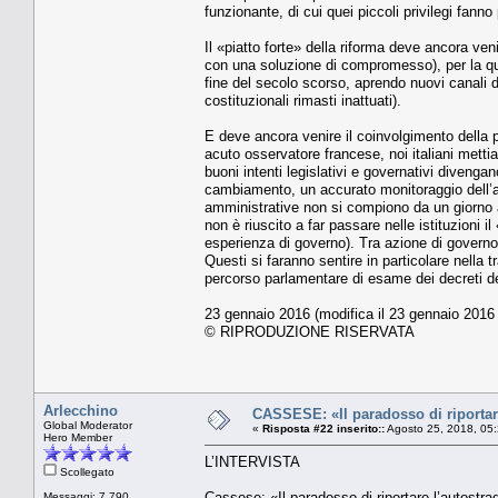
funzionante, di cui quei piccoli privilegi fanno 
Il «piatto forte» della riforma deve ancora venir
con una soluzione di compromesso), per la qua
fine del secolo scorso, aprendo nuovi canali 
costituzionali rimasti inattuati).
E deve ancora venire il coinvolgimento della
acuto osservatore francese, noi italiani mettia
buoni intenti legislativi e governativi divenga
cambiamento, un accurato monitoraggio dell’att
amministrative non si compiono da un giorno al
non è riuscito a far passare nelle istituzioni
esperienza di governo). Tra azione di governo
Questi si faranno sentire in particolare nella t
percorso parlamentare di esame dei decreti de
23 gennaio 2016 (modifica il 23 gennaio 2016 
© RIPRODUZIONE RISERVATA
Arlecchino
CASSESE: «Il paradosso di riportare
Global Moderator
«
Risposta #22 inserito::
Agosto 25, 2018, 05
Hero Member
L’INTERVISTA
Scollegato
Cassese: «Il paradosso di riportare l’autostra
Messaggi: 7.790