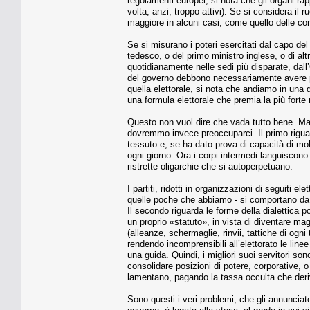
regolamenti europei, si nota che gli organi rap
volta, anzi, troppo attivi). Se si considera il
maggiore in alcuni casi, come quello delle cort
Se si misurano i poteri esercitati dal capo de
tedesco, o del primo ministro inglese, o di alt
quotidianamente nelle sedi più disparate, dal
del governo debbono necessariamente avere pot
quella elettorale, si nota che andiamo in una
una formula elettorale che premia la più forte
Questo non vuol dire che vada tutto bene. Ma l
dovremmo invece preoccuparci. Il primo riguar
tessuto e, se ha dato prova di capacità di mo
ogni giorno. Ora i corpi intermedi languiscono
ristrette oligarchie che si autoperpetuano.
I partiti, ridotti in organizzazioni di seguiti el
quelle poche che abbiamo - si comportano da
Il secondo riguarda le forme della dialettica 
un proprio «statuto», in vista di diventare ma
(alleanze, schermaglie, rinvii, tattiche di ogni
rendendo incomprensibili all’elettorato le line
una guida. Quindi, i migliori suoi servitori son
consolidare posizioni di potere, corporative, o
lamentano, pagando la tassa occulta che deriv
Sono questi i veri problemi, che gli annunciato