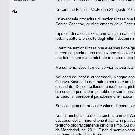
Di Carmine Fotina @CFotina 21 agosto 201
Un’eventuale procedura di nazionalizzazione ha
Sabino Cassese, giudice emerito della Corte C
L’ipotesi di nazionalizzazione lanciata dal mini
rotta rispetto alle scelte degli ultimi decenni i
Il termine nazionalizzazione è espressione gen
riserva originaria e una assunzione singolare de
che tali misure siano adottate in settori spec
Ma sul tema specifico dei servizi autostradali
Nel caso dei servizi autostradali, bisogna cons
Genova-Savona fu costruito proprio a cura del
collaudato. Dopo il collaudo, passò nella gesti
ora società per azioni, potrebbe essere conside
tal caso, vi sarebbe il paradosso che l’autostra
Sui collegamenti tra concessione di opere pu
Non dimentichiamo che la costruzione dell’Aut
successi della imprenditoria italiana, in parti
territorio orograficamente difficilissimo. Su 
da Mondadori, nel 2011. E non dimentichiamo, 
gestione diretta dello Stato.