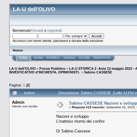
LA-U dell'OLIVO
Benvenuto!
Accedi
o
registrati
.
Accesso con nome utente, password e durata della sessione
Notizie
:
HOME
GUIDA
RICERCA
AGENDA
ACCEDI
REGISTRATI
LA-U dell'OLIVO
>
Forum Pubblico
>
LA-U STORICA 2 -Ante 12 maggio 2023 
INVESTICATIVO d'INCHIESTA. OPINIONISTI.
>
Sabino CASSESE
Pagine:
1
[
2
]
Autore
Discussione: Sabino CASSESE (Letto 41454 vo
Admin
Sabino CASSESE Nazioni e sviluppo 
Utente non iscritto
«
Risposta #15 inserito::
Settembre 01, 2015,
Nazioni e sviluppo
L’inatteso ritorno dei confini
Di Sabino Cassese