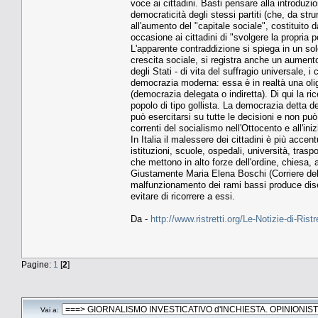
voce ai cittadini. Basti pensare alla introduzi
democraticità degli stessi partiti (che, da st
all'aumento del "capitale sociale", costituito
occasione ai cittadini di "svolgere la propria 
L'apparente contraddizione si spiega in un solo
crescita sociale, si registra anche un aumen
degli Stati - di vita del suffragio universale, 
democrazia moderna: essa è in realtà una oligar
(democrazia delegata o indiretta). Di qui la ric
popolo di tipo gollista. La democrazia detta de
può esercitarsi su tutte le decisioni e non pu
correnti del socialismo nell'Ottocento e all'inizi
In Italia il malessere dei cittadini è più acce
istituzioni, scuole, ospedali, università, trasp
che mettono in alto forze dell'ordine, chiesa, 
Giustamente Maria Elena Boschi (Corriere del
malfunzionamento dei rami bassi produce diseg
evitare di ricorrere a essi.
Da -
http://www.ristretti.org/Le-Notizie-di-Ristr
Pagine:
1
[
2
]
Vai a: