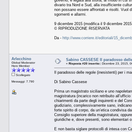
governo, è legata alla storia, al modo in cui si
divario tra Nord e Sud, alla insufficiente cultu
non possano essere affrontati e risolti. Vuol 
sgomenti e allarmi.
9 dicembre 2015 (modifica il 9 dicembre 2015 
© RIPRODUZIONE RISERVATA
Da -
http://www.corriere.it/editoriali/15_di
Arlecchino
Sabino CASSESE Il paradosso delle r
Global Moderator
«
Risposta #20 inserito::
Dicembre 23, 2015, 0
Hero Member
Il paradosso delle regole (inesistenti) per i ma
Scollegato
Di Sabino Cassese
Messaggi: 7.790
Prima un magistrato siciliano e uno napoletano
magistratura (incarico non retribuito all’ufficio
chiarimenti da parte degli inquirenti e del Cons
giudiziario, complessivamente sano, indicano
forte spirito di corpo, da un’etica condivisa
Consiglio superiore della magistratura; oppure 
giuridiche e, dove presenti, sono elementari o
E non basta siglare protocolli di intesa con C