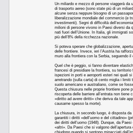
Un miliardo e mezzo di persone viaggerà da un
di trasporto aereo (sono state più di un milia
alcune senza neppure bisogno di un passaport
liberalizzazione mondiale del commercio (e tra
investimenti). Segni di difficoltà dell’econom
milioni di persone vivono in Paesi diversi da q
nati fuori dell’Unione. In Italia, gli immigrat
più dell’8% della ricchezza nazionale.
Si poteva sperare che globalizzazione, apertu
delle frontiere. Invece, ieri l’Austria ha rafforz
muro alla frontiera con la Serbia, seguendo il 
Quel che è peggio, si fanno diventare elastich
francesi di presidiare la frontiera, su territor
ispezioni in porti e aeroporti esteri nei quali 
arretrando (sulla carta) di cento miglia i limiti 
suolo americano e australiano, come se fossero
Questa chiusura nelle proprie frontiere pone p
riscoperta delle barriere all’entrata non tiene
«diritto ad avere diritti» che deriva da tale ap
causarne spesso la morte).
La chiusura, in secondo luogo, è disposta da 
garantiti i diritti «dell’uomo e del cittadino» 
dei diritti dell’uomo (1948). Dunque, da Paesi 
«altri». Da Paesi che si valgono dell’apertura
chiudono quando si sentono minacciati dall’i