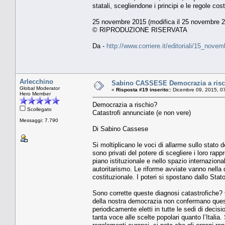
statali, scegliendone i principi e le regole cost
25 novembre 2015 (modifica il 25 novembre 2
© RIPRODUZIONE RISERVATA
Da -
http://www.corriere.it/editoriali/15_nov
Arlecchino
Sabino CASSESE Democrazia a rischi
Global Moderator
«
Risposta #19 inserito::
Dicembre 09, 2015, 0
Hero Member
Democrazia a rischio?
Scollegato
Catastrofi annunciate (e non vere)
Messaggi: 7.790
Di Sabino Cassese
Si moltiplicano le voci di allarme sullo stato
sono privati del potere di scegliere i loro rap
piano istituzionale e nello spazio internazion
autoritarismo. Le riforme avviate vanno nella
costituzionale. I poteri si spostano dallo Stato 
Sono corrette queste diagnosi catastrofiche? C’
della nostra democrazia non confermano queste
periodicamente eletti in tutte le sedi di dec
tanta voce alle scelte popolari quanto l’Italia.