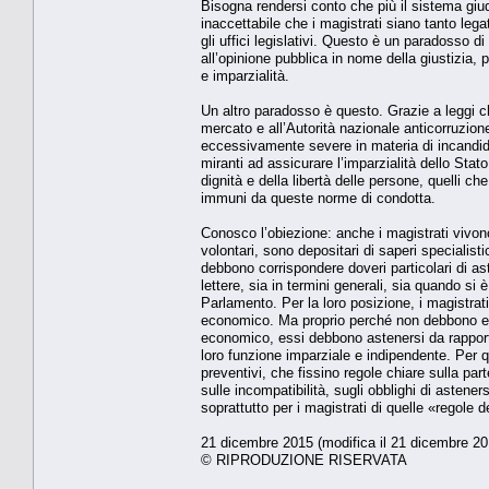
Bisogna rendersi conto che più il sistema giudi
inaccettabile che i magistrati siano tanto legati
gli uffici legislativi. Questo è un paradosso d
all’opinione pubblica in nome della giustizia, 
e imparzialità.
Un altro paradosso è questo. Grazie a leggi ch
mercato e all’Autorità nazionale anticorruzione
eccessivamente severe in materia di incandidabil
miranti ad assicurare l’imparzialità dello Stato
dignità e della libertà delle persone, quelli 
immuni da queste norme di condotta.
Conosco l’obiezione: anche i magistrati vivono
volontari, sono depositari di saperi specialist
debbono corrispondere doveri particolari di aste
lettere, sia in termini generali, sia quando si 
Parlamento. Per la loro posizione, i magistrat
economico. Ma proprio perché non debbono ess
economico, essi debbono astenersi da rapporti 
loro funzione imparziale e indipendente. Per qu
preventivi, che fissino regole chiare sulla part
sulle incompatibilità, sugli obblighi di astener
soprattutto per i magistrati di quelle «regole d
21 dicembre 2015 (modifica il 21 dicembre 20
© RIPRODUZIONE RISERVATA