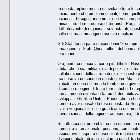
In questa triplice mossa si rivelano tutte le ca
chiaramente che problemi globali, come quello
nazionali. Bisogna, insomma, che vi siano pol
minacciato da reti estese di terroristi. Poi, s
dell’intervento di organismi sovrastatali, que
nelle cui mani rimangono eserciti e polizie.
G li Stati fanno parte di «condominî» sempre
rimangono gli Stati. Questi ultimi debbono sott
loro mani.
Ora, però, comincia la parte più difficile. Ne
sfida, che è sia militare, sia di polizia, sul 
collaborazione delle altre potenze. E questo po
francese va cercando in questi giorni. Ma c’è 
globale: vi sono nel mondo territori non governat
disordine e origine di forze terroristiche. Le o
che altrimenti diventano fattori di destabiliz
sviluppati. Gli Stati Uniti, il Paese che ha fin
sembra aver sposato la tesi esposta da Henry 
livello «regionale», nelle grandi aree del mond
sovranazionali della regione, ad esempio, l’U
Si riaffaccia qui un problema che si pone fin
comunità internazionale, possano, con il poter
assicurarvi il rispetto di essenziali regole de
divisioni tribali, etniche, di clan, e quindi tr