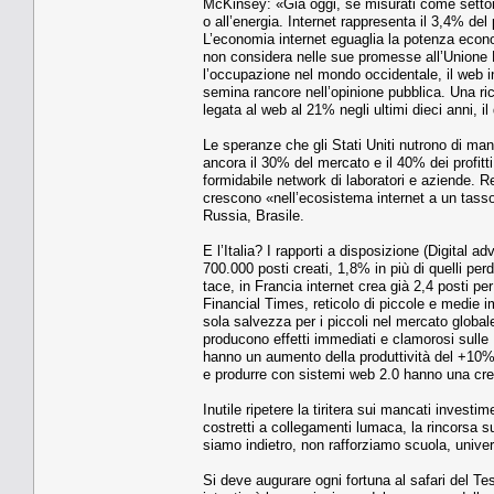
McKinsey: «Già oggi, se misurati come settore 
o all’energia. Internet rappresenta il 3,4% de
L’economia internet eguaglia la potenza econom
non considera nelle sue promesse all’Unione E
l’occupazione nel mondo occidentale, il web i
semina rancore nell’opinione pubblica. Una r
legata al web al 21% negli ultimi dieci anni, 
Le speranze che gli Stati Uniti nutrono di ma
ancora il 30% del mercato e il 40% dei profitt
formidabile network di laboratori e aziende. R
crescono «nell’ecosistema internet a un tas
Russia, Brasile.
E l’Italia? I rapporti a disposizione (Digital
700.000 posti creati, 1,8% in più di quelli pe
tace, in Francia internet crea già 2,4 posti p
Financial Times, reticolo di piccole e medie i
sola salvezza per i piccoli nel mercato global
producono effetti immediati e clamorosi sulle
hanno un aumento della produttività del +10%.
e produrre con sistemi web 2.0 hanno una cresc
Inutile ripetere la tiritera sui mancati investi
costretti a collegamenti lumaca, la rincorsa su
siamo indietro, non rafforziamo scuola, univer
Si deve augurare ogni fortuna al safari del Te