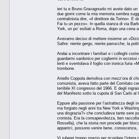
ieri tu e Bruno Gravagnuolo mi avete dato un t
due giorni come la mia memoria sembra suggeri
centralinista dire, «il direttore da Torino».
Fai tu un pezzo». In quella stanza di via Barb
York, un po’ esiliati a Roma, dopo una cena a
Avevamo deciso di mettere insieme un «Dizionar
Safire: niente gergo, niente parrucche, la pol
Andai a incontrare i familiari e i colleghi co
guardarmi sardonico per cogliermi in eccessi d
lenti e sventolava il foglio con ironica furia 
trombone.
Aniello Coppola demoliva con mezz’ora di chiac
comunista, aveva fatto parte del Comitato cent
terribile XI congresso del 1966. E degli ingr
del Manifesto sotto la cupola di San Carlo al 
Eppure alla passione per l’astrattezza degli 
ma forgiato negli anni tra New York e Washing
una disgrazia?» che concludeva tante sere pa
cronista. Era la consapevolezza, ben raccolta n
Rossella), che la storia non procede per bloc
apparirci, possono venire bene, conoscenza, 
Vi ruberei troppo spazio per ricordare l’intera 