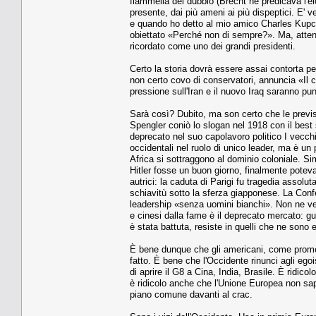
fiammella del dubbio (Brecht ne predicava l'el
presente, dai più ameni ai più dispeptici. E' 
e quando ho detto al mio amico Charles Kupcha
obiettato «Perché non di sempre?». Ma, atten
ricordato come uno dei grandi presidenti.
Certo la storia dovrà essere assai contorta per
non certo covo di conservatori, annuncia «Il 
pressione sull'Iran e il nuovo Iraq saranno pu
Sarà così? Dubito, ma son certo che le previsi
Spengler coniò lo slogan nel 1918 con il best
deprecato nel suo capolavoro politico I vecchi 
occidentali nel ruolo di unico leader, ma è u
Africa si sottraggono al dominio coloniale. Sim
Hitler fosse un buon giorno, finalmente poteva
autrici: la caduta di Parigi fu tragedia assolu
schiavitù sotto la sferza giapponese. La Con
leadership «senza uomini bianchi». Non ne ven
e cinesi dalla fame è il deprecato mercato: gu
è stata battuta, resiste in quelli che ne sono
È bene dunque che gli americani, come promett
fatto. È bene che l'Occidente rinunci agli egoi
di aprire il G8 a Cina, India, Brasile. È rid
è ridicolo anche che l'Unione Europea non sap
piano comune davanti al crac.