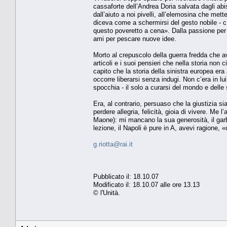
cassaforte dell’Andrea Doria salvata dagli abi
dall’aiuto a noi pivelli, all’elemosina che met
diceva come a schermirsi del gesto nobile - c
questo poveretto a cena». Dalla passione per il
ami per pescare nuove idee.
Morto al crepuscolo della guerra fredda che a
articoli e i suoi pensieri che nella storia n
capito che la storia della sinistra europea e
occorre liberarsi senza indugi. Non c’era in lu
spocchia - il solo a curarsi del mondo e delle 
Era, al contrario, persuaso che la giustizia s
perdere allegria, felicità, gioia di vivere. Me 
Maone): mi mancano la sua generosità, il garb
lezione, il Napoli è pure in A, avevi ragione, 
g.riotta@rai.it
Pubblicato il: 18.10.07
Modificato il: 18.10.07 alle ore 13.13
© l'Unità.