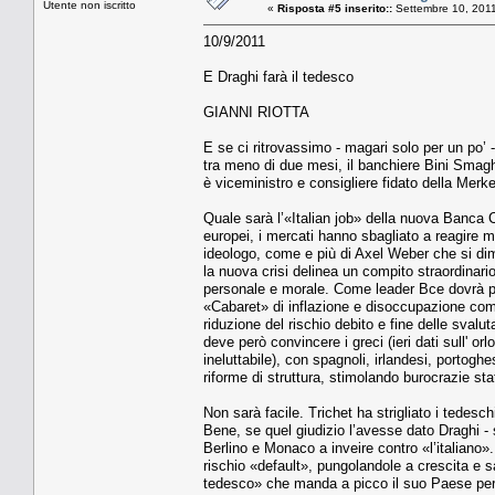
Utente non iscritto
«
Risposta #5 inserito::
Settembre 10, 2011
10/9/2011
E Draghi farà il tedesco
GIANNI RIOTTA
E se ci ritrovassimo - magari solo per un po’ -
tra meno di due mesi, il banchiere Bini Smag
è viceministro e consigliere fidato della Mer
Quale sarà l’«Italian job» della nuova Banca C
europei, i mercati hanno sbagliato a reagire m
ideologo, come e più di Axel Weber che si di
la nuova crisi delinea un compito straordinario
personale e morale. Come leader Bce dovrà pe
«Cabaret» di inflazione e disoccupazione come
riduzione del rischio debito e fine delle svalu
deve però convincere i greci (ieri dati sull' 
ineluttabile), con spagnoli, irlandesi, portoghesi
riforme di struttura, stimolando burocrazie st
Non sarà facile. Trichet ha strigliato i tedesc
Bene, se quel giudizio l’avesse dato Draghi - s
Berlino e Monaco a inveire contro «l’italiano
rischio «default», pungolandole a crescita e sa
tedesco» che manda a picco il suo Paese per 