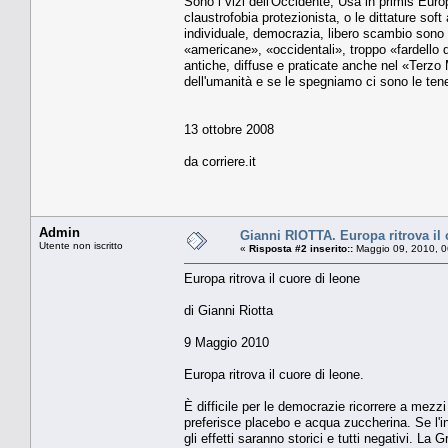
Sono i vizi dell'Occidente, Usa in primis Eur
claustrofobia protezionista, o le dittature soft
individuale, democrazia, libero scambio sono l
«americane», «occidentali», troppo «fardello d
antiche, diffuse e praticate anche nel «Terzo
dell'umanità e se le spegniamo ci sono le ten
13 ottobre 2008
da corriere.it
Admin
Gianni RIOTTA. Europa ritrova il 
Utente non iscritto
«
Risposta #2 inserito::
Maggio 09, 2010, 0
Europa ritrova il cuore di leone
di Gianni Riotta
9 Maggio 2010
Europa ritrova il cuore di leone.
È difficile per le democrazie ricorrere a mezzi
preferisce placebo e acqua zuccherina. Se l'i
gli effetti saranno storici e tutti negativi. La