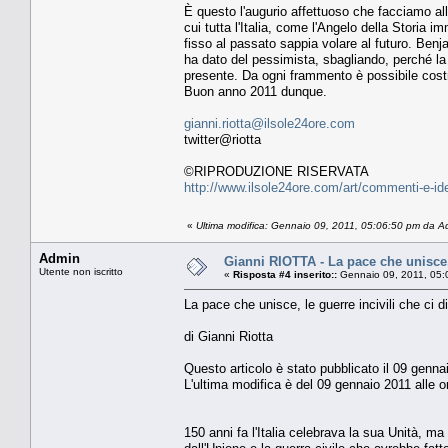
È questo l'augurio affettuoso che facciamo alle l
cui tutta l'Italia, come l'Angelo della Storia
fisso al passato sappia volare al futuro. Benj
ha dato del pessimista, sbagliando, perché la
presente. Da ogni frammento è possibile costru
Buon anno 2011 dunque.
gianni.riotta@ilsole24ore.com
twitter@riotta
©RIPRODUZIONE RISERVATA
http://www.ilsole24ore.com/art/commenti-e-i
«
Ultima modifica: Gennaio 09, 2011, 05:06:50 pm da A
Admin
Gianni RIOTTA - La pace che unisce, 
Utente non iscritto
«
Risposta #4 inserito::
Gennaio 09, 2011, 05:
La pace che unisce, le guerre incivili che ci d
di Gianni Riotta
Questo articolo è stato pubblicato il 09 genna
L'ultima modifica è del 09 gennaio 2011 alle o
150 anni fa l'Italia celebrava la sua Unità, m