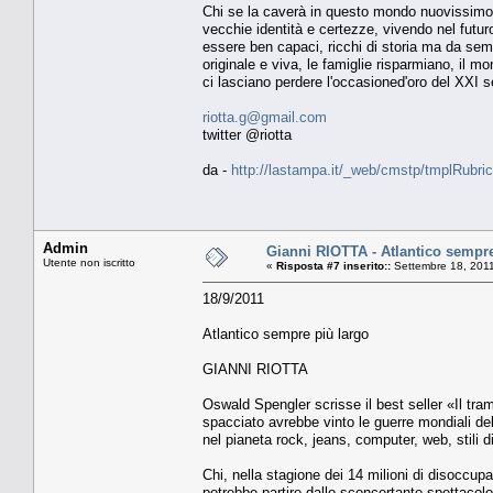
Chi se la caverà in questo mondo nuovissimo 
vecchie identità e certezze, vivendo nel futur
essere ben capaci, ricchi di storia ma da semp
originale e viva, le famiglie risparmiano, il m
ci lasciano perdere l'occasioned'oro del XXI 
riotta.g@gmail.com
twitter @riotta
da -
http://lastampa.it/_web/cmstp/tmplRubric
Admin
Gianni RIOTTA - Atlantico sempre
Utente non iscritto
«
Risposta #7 inserito::
Settembre 18, 2011
18/9/2011
Atlantico sempre più largo
GIANNI RIOTTA
Oswald Spengler scrisse il best seller «Il tra
spacciato avrebbe vinto le guerre mondiali del
nel pianeta rock, jeans, computer, web, stili di
Chi, nella stagione dei 14 milioni di disoccup
potrebbe partire dallo sconcertante spettacol