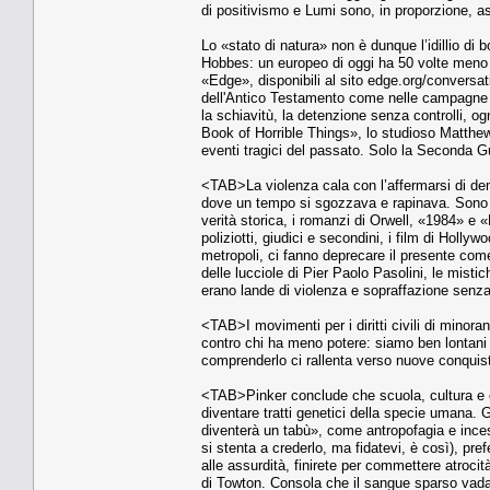
di positivismo e Lumi sono, in proporzione, as
Lo «stato di natura» non è dunque l’idillio di
Hobbes: un europeo di oggi ha 50 volte meno po
«Edge», disponibili al sito edge.org/convers
dell'Antico Testamento come nelle campagne d
la schiavitù, la detenzione senza controlli, og
Book of Horrible Things», lo studioso Matthew
eventi tragici del passato. Solo la Seconda Gu
<TAB>La violenza cala con l’affermarsi di de
dove un tempo si sgozzava e rapinava. Sono la 
verità storica, i romanzi di Orwell, «1984» e «La
poliziotti, giudici e secondini, i film di Holl
metropoli, ci fanno deprecare il presente com
delle lucciole di Pier Paolo Pasolini, le misti
erano lande di violenza e sopraffazione senza r
<TAB>I movimenti per i diritti civili di minora
contro chi ha meno potere: siamo ben lontani 
comprenderlo ci rallenta verso nuove conquis
<TAB>Pinker conclude che scuola, cultura e c
diventare tratti genetici della specie umana. 
diventerà un tabù», come antropofagia e incest
si stenta a crederlo, ma fidatevi, è così), pre
alle assurdità, finirete per commettere atroci
di Towton. Consola che il sangue sparso vada