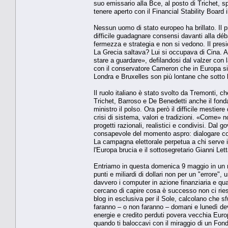
suo emissario alla Bce, al posto di Trichet, 
tenere aperto con il Financial Stability Board i
Nessun uomo di stato europeo ha brillato. Il 
difficile guadagnare consensi davanti alla dé
fermezza e strategia e non si vedono. Il pres
La Grecia saltava? Lui si occupava di Cina. A
stare a guardare», defilandosi dal valzer con
con il conservatore Cameron che in Europa si 
Londra e Bruxelles son più lontane che sotto 
Il ruolo italiano è stato svolto da Tremonti, c
Trichet, Barroso e De Benedetti anche il fonda
ministro il polso. Ora però il difficile mestier
crisi di sistema, valori e tradizioni. «Come» 
progetti razionali, realistici e condivisi. Dal
consapevole del momento aspro: dialogare con l'
La campagna elettorale perpetua a chi serve 
l'Europa brucia e il sottosegretario Gianni Let
Entriamo in questa domenica 9 maggio in un 
punti e miliardi di dollari non per un "errore
davvero i computer in azione finanziaria e
cercano di capire cosa è successo non ci rie
blog in esclusiva per il Sole, calcolano che sfu
faranno – o non faranno – domani e lunedì de
energie e credito perduti povera vecchia Europ
quando ti baloccavi con il miraggio di un Fondo