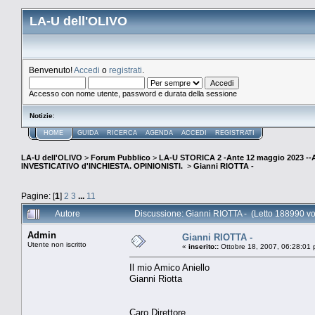
LA-U dell'OLIVO
Benvenuto!
Accedi
o
registrati
.
Accesso con nome utente, password e durata della sessione
Notizie
:
HOME
GUIDA
RICERCA
AGENDA
ACCEDI
REGISTRATI
LA-U dell'OLIVO
>
Forum Pubblico
>
LA-U STORICA 2 -Ante 12 maggio 2023 
INVESTICATIVO d'INCHIESTA. OPINIONISTI.
>
Gianni RIOTTA -
Pagine: [
1
]
2
3
...
11
Autore
Discussione: Gianni RIOTTA - (Letto 188990 vo
Admin
Gianni RIOTTA -
Utente non iscritto
«
inserito::
Ottobre 18, 2007, 06:28:01 
Il mio Amico Aniello
Gianni Riotta
Caro Direttore,