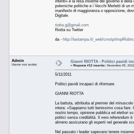
intenti» è la resa insieme del governo e della c
polemiche politiche e i Vecchi Merletti di un m
manifesto di maggioranza o opposizione, dovr
Digitale.
riotta.g@gmail.com
Riotta su Twitter
da -
http://lastampa.it/_web/cmstp/tmplRubric
Admin
Gianni RIOTTA - Politici pavidi in
Utente non iscritto
«
Risposta #12 inserito::
Novembre 05, 2011
5/11/2011
Politici pavidi incapaci di riformare
GIANNI RIOTTA
La battuta, attribuita al premier del minusc
intera: «Sappiamo tutti benissimo cosa fare. 
nostro tempo, opinione pubblica ed elettori scos
politici senza credibilità. Il vero referendum 
almeno assicurano gli esperti nel generale sc
Nel passato i leader sapevano tenere insieme s