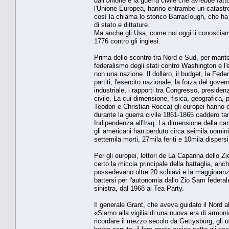
dall'Unione e la guerra civile che avrebbe fat
l'Unione Europea, hanno entrambe un catastrof
così la chiama lo storico Barraclough, che ha i
di stato e dittature.
Ma anche gli Usa, come noi oggi li conosciam
1776 contro gli inglesi.
Prima dello scontro tra Nord e Sud, per mante
federalismo degli stati contro Washington e 
non una nazione. Il dollaro, il budget, la Federa
partiti, l'esercito nazionale, la forza del gover
industriale, i rapporti tra Congresso, presiden
civile. La cui dimensione, fisica, geografica,
Teodori e Christian Rocca) gli europei hanno 
durante la guerra civile 1861-1865 caddero tanti
Indipendenza all'Iraq. La dimensione della carn
gli americani han perduto circa seimila uomini.
settemila morti, 27mila feriti e 10mila dispersi
Per gli europei, lettori de La Capanna dello Z
certo la miccia principale della battaglia, anc
possedevano oltre 20 schiavi e la maggioranz
battersi per l'autonomia dallo Zio Sam federa
sinistra, dal 1968 al Tea Party.
Il generale Grant, che aveva guidato il Nord a
«Siamo alla vigilia di una nuova era di armoni
ricordare il mezzo secolo da Gettysburg, gli ul