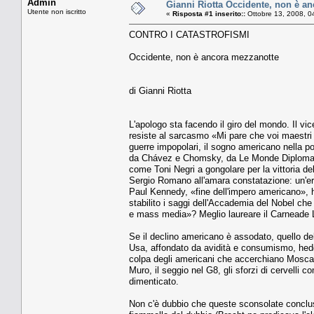
Admin
Gianni Riotta Occidente, non è a
Utente non iscritto
«
Risposta #1 inserito::
Ottobre 13, 2008, 0
CONTRO I CATASTROFISMI
Occidente, non è ancora mezzanotte
di Gianni Riotta
L'apologo sta facendo il giro del mondo. Il v
resiste al sarcasmo «Mi pare che voi maestri 
guerre impopolari, il sogno americano nella p
da Chávez e Chomsky, da Le Monde Diplomatiqu
come Toni Negri a gongolare per la vittoria de
Sergio Romano all'amara constatazione: un'era
Paul Kennedy, «fine dell'impero americano»,
stabilito i saggi dell'Accademia del Nobel che
e mass media»? Meglio laureare il Carneade Le 
Se il declino americano è assodato, quello de
Usa, affondato da avidità e consumismo, hedg
colpa degli americani che accerchiano Mosca, 
Muro, il seggio nel G8, gli sforzi di cervelli 
dimenticato.
Non c'è dubbio che queste sconsolate conclusi