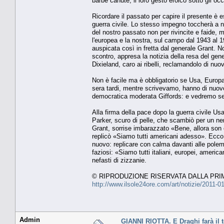
barbe canute, il loro gesto eroico sotto gli oc
Ricordare il passato per capire il presente è 
guerra civile. Lo stesso impegno toccherà a noi
del nostro passato non per rivincite e faide, ma
l'europea e la nostra, sul campo dal 1943 al 1
auspicata così in fretta dal generale Grant. No
scontro, appresa la notizia della resa del ge
Dixieland, caro ai ribelli, reclamandolo di n
Non è facile ma è obbligatorio se Usa, Europa 
sera tardi, mentre scrivevamo, hanno di nuovo 
democratica moderata Giffords: e vedremo se si
Alla firma della pace dopo la guerra civile Usa,
Parker, scuro di pelle, che scambiò per un ne
Grant, sorrise imbarazzato «Bene, allora son 
replicò «Siamo tutti americani adesso». Ecco 
nuovo: replicare con calma davanti alle polemich
faziosi: «Siamo tutti italiani, europei, ameri
nefasti di zizzanie.
© RIPRODUZIONE RISERVATA DALLA PRI
http://www.ilsole24ore.com/art/notizie/2011
Admin
GIANNI RIOTTA. E Draghi farà il 