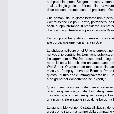
altri paesi in apnea, Spagna in testa, vedranno 
spalle alla già gloriosa Unione, alla sua valu
dove possono, come squali. Il presidente Oba
Che domani sia un giorno nefasto non è però sc
Commissione Ue poi l'Ecofin, potrebbero, se n
occhi si appunteranno. Il presidente Trichet h
discute in ogni tinello europeo e non alla Bce
Domani potrebbe guidare un massiccio interven
alle corde, opzione non amata in Bce.
La sfiducia nell'euro e nell'Unione europea no
nel vecchio continente. L'opinione pubblica sme
L'allargamento all'Est frettoloso e mal spiega
resto. In coda lo snobismo antiamericano, ra
Wall Street. Obama crede tanto poco alla bandi
mica van Rompuy e neppure Barroso. Per la Ca
questo il futuro che ci immaginavamo nell'Eur
a go go per far concorrenza nell'export)?
Quanti paroloni sui valori del mercato europeo
laboriose gli europei, cicale dissipate gli ame
mercato capace di evitare gli eccessi yankee,
una provinciale elezione in qualche borgo tra 
La signora Merkel non è stata all'altezza del 
greci come i turchi al tempo della campagne x