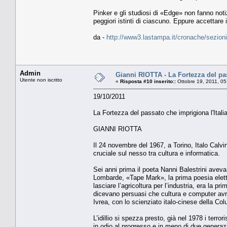
Pinker e gli studiosi di «Edge» non fanno notiz
peggiori istinti di ciascuno. Eppure accettare 
da -
http://www3.lastampa.it/cronache/sezioni/
Admin
Gianni RIOTTA - La Fortezza del pas
Utente non iscritto
«
Risposta #10 inserito::
Ottobre 19, 2011, 05
19/10/2011
La Fortezza del passato che imprigiona l'Itali
GIANNI RIOTTA
Il 24 novembre del 1967, a Torino, Italo Calv
cruciale sul nesso tra cultura e informatica.
Sei anni prima il poeta Nanni Balestrini avev
Lombarde, «Tape Mark», la prima poesia elettr
lasciare l’agricoltura per l’industria, era la pr
dicevano persuasi che cultura e computer avre
Ivrea, con lo scienziato italo-cinese della Co
L’idillio si spezza presto, già nel 1978 i terro
in odio al progresso e in meno di due generazi