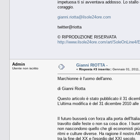
impetuosa ti si avventava addosso. Lo stallo 
coraggio.
gianni.riotta@ilsole24ore.com
twitter@riotta
© RIPRODUZIONE RISERVATA
http://www.ilsole24ore.com/art/SoleOnLine4
Admin
Gianni RIOTTA -
Utente non iscritto
«
Risposta #3 inserito::
Gennaio 01, 2011,
Marchionne è l'uomo dell'anno.
di Gianni Riotta
Questo articolo è stato pubblicato il 31 dicem
L'ultima modifica è del 31 dicembre 2010 alle
Il futuro busserà con forza alla porta dell'Ital
travolto dalle feste o non sa cosa dice. I buo
non nascondono quello che gli economisti più
ritmi e culture diverse. Ha ragione il nostro A
tra la fine del XX e l'esordio del XXI secolo.