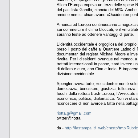
Allora l’Europa copriva un terzo delle spese Na
del pacifista Gandhi, rilancia del 59%. Anche 
amici e nemici chiamavano «Occidente» perde 
America ed Europa continueranno a negoziare e l
sui commerci e il clima bloccati, e il «multil
saranno leste ad ottenere vantaggi di parte.
L’identità occidentale è orgogliosa del proprio m
preso il posto dei caffè al Quartiere Latino d
documentari del regista Michael Moore e invett
rivolta. Per i dissidenti ovunque nel mondo, a 
trattati internazionali in panne, sarà invece u
di dollaro e euro, con Cina e India. E imparer
divisione occidentale.
Spengler aveva torto, «occidente» non è solo 
democrazia, benessere, giustizia, tolleranza. 
foschi della rottura Bush-Europa, l’Avvocato in
economico, politico, diplomatico. Non vi sta
riconoscere di non avercela fatta nella battagl
riotta.g@gmail.com
twitter@riotta
da -
http://lastampa.it/_web/cmstp/tmplRubric