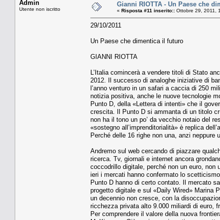
Admin
Gianni RIOTTA - Un Paese che dim
Utente non iscritto
«
Risposta #11 inserito::
Ottobre 29, 2011, 
29/10/2011
Un Paese che dimentica il futuro
GIANNI RIOTTA
L’Italia comincerà a vendere titoli di Stato a
2012. Il successo di analoghe iniziative di ba
l’anno venturo in un safari a caccia di 250 mi
notizia positiva, anche le nuove tecnologie mo
Punto D, della «Lettera di intenti» che il gove
crescita. Il Punto D si ammanta di un titolo c
non ha il tono un po’ da vecchio notaio del r
«sostegno all’imprenditorialità» è replica del
Perché delle 16 righe non una, anzi neppure u
Andremo sul web cercando di piazzare qualche
ricerca. Tv, giornali e internet ancora gronda
coccodrillo digitale, perché non un euro, non
ieri i mercati hanno confermato lo scetticismo
Punto D hanno di certo contato. Il mercato s
progetto digitale e sul «Daily Wired» Marina 
un decennio non cresce, con la disoccupazione
ricchezza privata alto 9.000 miliardi di euro, 
Per comprendere il valore della nuova frontiera