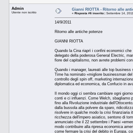
Admin
Gianni RIOTTA - Ritorno alle ant
Utente non iscritto
«
Risposta #6 inserito::
Settembre 14, 2011
14/9/2011
Ritorno alle antiche potenze
GIANNI RIOTTA
Quando la Cina riaprì i confini economici c
delegato della poderosa General Electric, man
fiore del capitalismo, non avrete problemi con
Quando i manager, laureati alle top business s
Time ha nominato «migliore businessman del X
controllo degli spin off, marketing internazio
diplomatica ed economica, da Confucio in avan
Il mondo oggi ci sembra cambiare ogni giorno, 
conti e ci influenzi. Come Welch, sbagliamo p
fino alla Rivoluzione industriale dell'Ottocent
dalla bussola alla polvere da sparo, ridicoli
risolvere in qualche modo la crisi finanziaria 
ricchezza dell'impero asiatico, sentono di torn
annunciato che il 22 settembre i Paesi «emerg
modo contribuire alla ripresa economica amer
come fermare la crisi del debito in Europa, cos