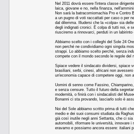
Nel 2011 dovrà essere l'intera classe dirigente 
laica, giovane e no, nella finanza, nell'ammini
Non sarà la batracomiomachia Pro e Contro Ber
a un pugno di voti raccattati per caso o per n
dal dilemma. Illudersi che la «colpa» sia dell
degli indignati cronici. È colpa di tutti noi, 
riusciremo a rinnovarci, perduti in un labirinto
Abbiamo scelto con i colleghi del Sole 24 Or
non perché ne condividiamo ogni singola mossa,
strappi. Lo abbiamo scelto perché, senza indu
compete con il mondo secondo le regole del mo
Spiace vedere il sindacato dividersi, spiace v
brasiliani, serbi, cinesi, africani non avessero 
un'economia capace di competere oggi, non ai 
Uomini di senno come Fassino, Chiamparino, il
e senza censure. Tutto il futuro della segreta
modernità, o finirà con i sindacalisti del Museo
Bonanni ci sta provando, lasciarlo solo è ass
Noi del Sole abbiamo scritto prima di tutti che 
medio e dei suoi consumi studiata da Raghuram
già così inutile negli anni Settanta, che ci s
automobili, riformare le università, innovare 
eravamo e possiamo ancora essere: italiani pa