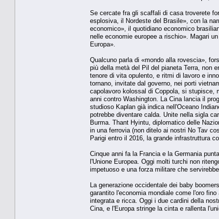
Se cercate fra gli scaffali di casa troverete
esplosiva, il Nordeste del Brasile», con la nar
economico», il quotidiano economico brasiliano
nelle economie europee a rischio». Magari un 
Europa».
Qualcuno parla di «mondo alla rovescia», fors
più della metà del Pil del pianeta Terra, non 
tenore di vita opulento, e ritmi di lavoro e inn
tornano, invitate dal governo, nei porti viet
capolavoro kolossal di Coppola, si stupisce, 
anni contro Washington. La Cina lancia il prog
studioso Kaplan già indica nell'Oceano Indian
potrebbe diventare calda. Unite nella sigla cara
Burma. Thant Hyintu, diplomatico delle Nazion
in una ferrovia (non ditelo ai nostri No Tav 
Parigi entro il 2016, la grande infrastruttura 
Cinque anni fa la Francia e la Germania puntar
l'Unione Europea. Oggi molti turchi non riteng
impetuoso e una forza militare che servirebbe
La generazione occidentale dei baby boomers, i
garantito l'economia mondiale come l'oro fino 
integrata e ricca. Oggi i due cardini della nos
Cina, e l'Europa stringe la cinta e rallenta l'un