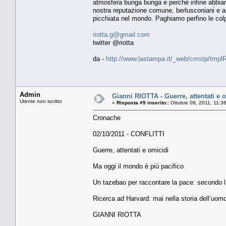
atmosfera bunga bunga e perché infine abbian
nostra reputazione comune, berlusconiani e an
picchiata nel mondo. Paghiamo perfino le colpe
riotta.g@gmail.com
twitter @riotta
da -
http://www.lastampa.it/_web/cmstp/tmplRu
Admin
Gianni RIOTTA - Guerre, attentati e 
Utente non iscritto
«
Risposta #9 inserito::
Ottobre 08, 2011, 11:3
Cronache
02/10/2011 - CONFLITTI
Guerre, attentati e omicidi
Ma oggi il mondo è più pacifico
Un tazebao per raccontare la pace: secondo la
Ricerca ad Harvard: mai nella storia dell’uomo
GIANNI RIOTTA