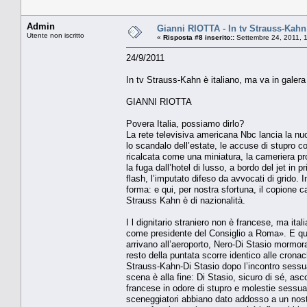
Admin
Gianni RIOTTA - In tv Strauss-Kahn 
Utente non iscritto
«
Risposta #8 inserito::
Settembre 24, 2011, 
24/9/2011
In tv Strauss-Kahn è italiano, ma va in galera
GIANNI RIOTTA
Povera Italia, possiamo dirlo?
La rete televisiva americana Nbc lancia la nu
lo scandalo dell’estate, le accuse di stupro 
ricalcata come una miniatura, la cameriera prof
la fuga dall’hotel di lusso, a bordo del jet in 
flash, l’imputato difeso da avvocati di grido
forma: e qui, per nostra sfortuna, il copione 
Strauss Kahn è di nazionalità.
I l dignitario straniero non è francese, ma ita
come presidente del Consiglio a Roma». E quand
arrivano all’aeroporto, Nero-Di Stasio mormora
resto della puntata scorre identico alle crona
Strauss-Kahn-Di Stasio dopo l’incontro sessua
scena è alla fine: Di Stasio, sicuro di sé, asc
francese in odore di stupro e molestie sessuali 
sceneggiatori abbiano dato addosso a un nost