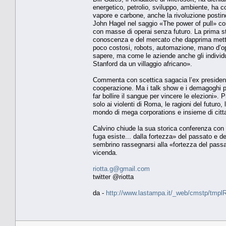
energetico, petrolio, sviluppo, ambiente, ha 
vapore e carbone, anche la rivoluzione posti
John Hagel nel saggio «The power of pull» con
con masse di operai senza futuro. La prima st
conoscenza e del mercato che dapprima mette 
poco costosi, robots, automazione, mano d’ope
sapere, ma come le aziende anche gli individu
Stanford da un villaggio africano».
Commenta con scettica sagacia l’ex presidente 
cooperazione. Ma i talk show e i demagoghi po
far bollire il sangue per vincere le elezioni».
solo ai violenti di Roma, le ragioni del futuro
mondo di mega corporations e insieme di citta
Calvino chiude la sua storica conferenza con 
fuga esiste... dalla fortezza» del passato e degl
sembrino rassegnarsi alla «fortezza del passato
vicenda.
riotta.g@gmail.com
twitter @riotta
da -
http://www.lastampa.it/_web/cmstp/tmplRu