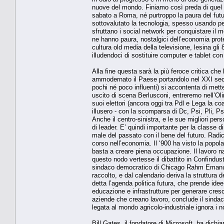
nuove del mondo. Finiamo così preda di quel 
sabato a Roma, né purtroppo la paura del futur
sottovalutato la tecnologia, spesso usando per
sfruttano i social network per conquistare il m
ne hanno paura, nostalgici dell’economia protet
cultura old media della televisione, lesina gli
illudendoci di sostituire computer e tablet con 
Alla fine questa sarà la più feroce critica che
ammodernato il Paese portandolo nel XXI seco
pochi né poco influenti) si accontenta di mette
uscito di scena Berlusconi, entreremo nell’O
suoi elettori (ancora oggi tra Pdl e Lega la coa
illusero - con la scomparsa di Dc, Psi, Pli, Ps
Anche il centro-sinistra, e le sue migliori per
di leader. E’ quindi importante per la classe di
male del passato con il bene del futuro. Radic
corso nell’economia. Il ‘900 ha visto la popolaz
basta a creare piena occupazione. Il lavoro n
questo nodo vertesse il dibattito in Confind
sindaco democratico di Chicago Rahm Emanuel 
raccolto, e dal calendario deriva la struttura 
detta l’agenda politica futura, che prende ide
educazione e infrastrutture per generare cresc
aziende che creano lavoro, conclude il sindac
legata al mondo agricolo-industriale ignora i n
Bill Gates, il fondatore di Microsoft, ha dichia