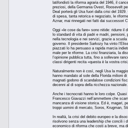
latifondisti la riforma agraria del 1946, il can
preziosi, della Germania Ovest, Roosevelt per
Deal porterà gli Usa fuori dalla crisi del 1929.
di spesa, tanta retorica e negoziato, le rifo
Aznar, mai rinnegati nei fatti dai successori Cl
Oggi «le cose da fare» sono nitide: ridurre il 
lo standard di vita di padri e madri, pensioni, 
nella tecnologia e nei servizi, grazie a scuola
governo. Il presidente Sarkozy ha vinto l’Eli
piazzati lo ha persuaso a rapida marcia indiet
male per le riforme. La crisi finanziaria, la 
l’opinione pubblica tutta, fino a sollevare ran
classi dirigenti recita «questa è la vostra cri
Naturalmente non è così, negli Usa la maggiora
hanno mandato al sole della Florida milioni di a
magnati godono di scandalose condizioni fisca
decenni al di sopra della ricchezza nazionale.
Anche i tecnocrati hanno le loro colpe. Quasi 
Francesco Giavazzi nell’ammettere che scambi
mancanza di visione storica. Ed è, magari, pe
troppi uomini di mercato, Soros, Krugman, Stie
In realtà, la crisi del debito europeo e la di
risolvono senza una leadership che concili i du
economico di riforma che costi a breve, ma di