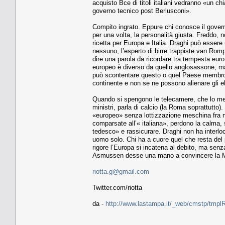
acquisto Bce di titoli italiani vedranno «un chi
governo tecnico post Berlusconi».
Compito ingrato. Eppure chi conosce il govern
per una volta, la personalità giusta. Freddo, n
ricetta per Europa e Italia. Draghi può essere
nessuno, l’esperto di birre trappiste van Rom
dire una parola da ricordare tra tempesta euro 
europeo è diverso da quello anglosassone, ma 
può scontentare questo o quel Paese membro m
continente e non se ne possono alienare gli e
Quando si spengono le telecamere, che lo metto
ministri, parla di calcio (la Roma soprattutto)
«europeo» senza lottizzazione meschina fra n
comparsate all’« italiana», perdono la calma, s
tedesco» e rassicurare. Draghi non ha interlocu
uomo solo. Chi ha a cuore quel che resta del 
rigore l’Europa si incatena al debito, ma senz
Asmussen desse una mano a convincere la M
riotta.g@gmail.com
Twitter.com/riotta
da -
http://www.lastampa.it/_web/cmstp/tmplRu