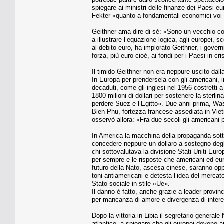
spiegare ai ministri delle finanze dei Paesi eu
Fekter «quanto a fondamentali economici voi 
Geithner ama dire di sé: «Sono un vecchio co
a illustrare l’equazione logica, agli europei, 
al debito euro, ha implorato Geithner, i gover
forza, più euro cioè, ai fondi per i Paesi in cris
Il timido Geithner non era neppure uscito dal
In Europa per prendersela con gli americani, in
decaduti, come gli inglesi nel 1956 costretti
1800 milioni di dollari per sostenere la sterl
perdere Suez e l’Egitto». Due anni prima, Wa
Bien Phu, fortezza francese assediata in Vie
osservò allora: «Fra due secoli gli americani
In America la macchina della propaganda sotto
concedere neppure un dollaro a sostegno degli
chi sottovalutava la divisione Stati Uniti-Europ
per sempre e le risposte che americani ed eu
futuro della Nato, ascesa cinese, saranno opp
toni antiamericani e detesta l’idea del mercat
Stato sociale in stile «Ue».
Il danno è fatto, anche grazie a leader provin
per mancanza di amore e divergenza di intere
Dopo la vittoria in Libia il segretario genera
atlantico, a spiegare che gli europei devono a