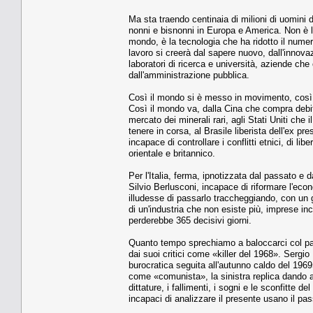
Ma sta traendo centinaia di milioni di uomini d
nonni e bisnonni in Europa e America. Non è la
mondo, è la tecnologia che ha ridotto il numero 
lavoro si creerà dal sapere nuovo, dall'innova
laboratori di ricerca e università, aziende che
dall'amministrazione pubblica.
Così il mondo si è messo in movimento, così i
Così il mondo va, dalla Cina che compra debit
mercato dei minerali rari, agli Stati Uniti c
tenere in corsa, al Brasile liberista dell'ex pr
incapace di controllare i conflitti etnici, di li
orientale e britannico.
Per l'Italia, ferma, ipnotizzata dal passato e da
Silvio Berlusconi, incapace di riformare l'eco
illudesse di passarlo traccheggiando, con un g
di un'industria che non esiste più, imprese inc
perderebbe 365 decisivi giorni.
Quanto tempo sprechiamo a baloccarci col pas
dai suoi critici come «killer del 1968». Sergi
burocratica seguita all'autunno caldo del 1969» 
come «comunista», la sinistra replica dando al
dittature, i fallimenti, i sogni e le sconfitte 
incapaci di analizzare il presente usano il pa