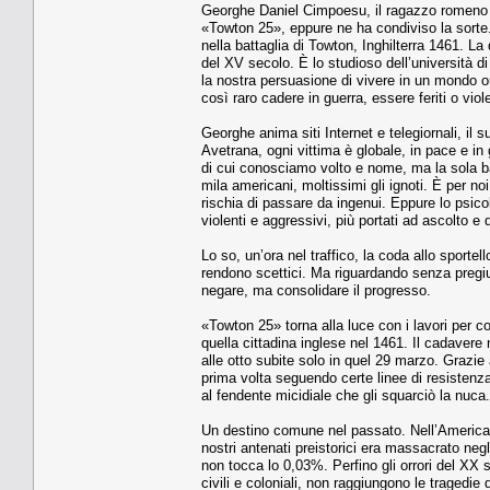
Georghe Daniel Cimpoesu, il ragazzo romeno u
«Towton 25», eppure ne ha condiviso la sorte.
nella battaglia di Towton, Inghilterra 1461. L
del XV secolo. È lo studioso dell’università d
la nostra persuasione di vivere in un mondo o
così raro cadere in guerra, essere feriti o viol
Georghe anima siti Internet e telegiornali, il 
Avetrana, ogni vittima è globale, in pace e in 
di cui conosciamo volto e nome, ma la sola bat
mila americani, moltissimi gli ignoti. È per no
rischia di passare da ingenui. Eppure lo psico
violenti e aggressivi, più portati ad ascolto e 
Lo so, un’ora nel traffico, la coda allo sportel
rendono scettici. Ma riguardando senza pregi
negare, ma consolidare il progresso.
«Towton 25» torna alla luce con i lavori per c
quella cittadina inglese nel 1461. Il cadavere 
alle otto subite solo in quel 29 marzo. Grazie 
prima volta seguendo certe linee di resistenz
al fendente micidiale che gli squarciò la nuca
Un destino comune nel passato. Nell’America 
nostri antenati preistorici era massacrato negl
non tocca lo 0,03%. Perfino gli orrori del XX
civili e coloniali, non raggiungono le tragedie