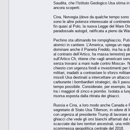
Saudita, che l’Istituto Geologico Usa stima in 
ancora scoperti.
Cina, Norvegia (dove da qualche tempo sono 
sono le altre potenze interessate al continent
fin quasi al Polo, la nuova Legge del Mare On
paradossale autogol, ratificata a pieno da Wa
Pechino sta ultimando tre rompighiaccio, Putin
atomici in cantiere. L’America, spiega un rapp
dominare anche il Pianeta Freddo, ma ha a dis
al contrario dell’Artico, ha massa terrestre) 
sull’Artico Cfr, ritiene che «agli americani s
senza trovarsi a mani nude contro Mosca». Nel
chiesto con urgenza fondi e investimenti per l’
militari, inadatti a contrastare lo sforzo milit
missili Usa destinati a intercettare un attacc
carburante i bombardieri strategici, da lì pas
tempo possibile. Considerate, per esempio, l
tra i maggiori di zinco e piombo. Isolata a lun
risorsa esposta dalla ritirata dei ghiacci.
Russia e Cina, a loro modo anche Canada e Pae
segretario di Stato Usa Tillerson, in odore di 
con urgenza al presidente Trump di lavorare a
ghiacci che vede gli orsi bianchi affamati dal
scacciate dai loro territori ancestrali, una mi
scommessa geopolitica centrale del 2018.