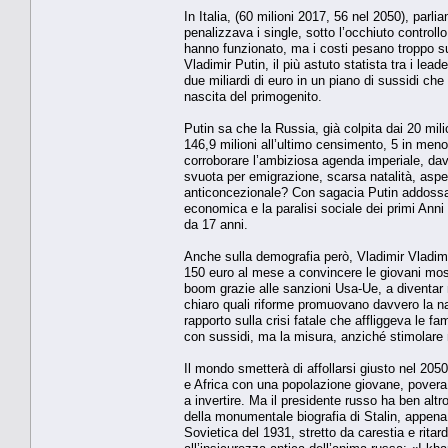
In Italia, (60 milioni 2017, 56 nel 2050), par
penalizzava i single, sotto l’occhiuto controll
hanno funzionato, ma i costi pesano troppo sui
Vladimir Putin, il più astuto statista tra i l
due miliardi di euro in un piano di sussidi 
nascita del primogenito.
Putin sa che la Russia, già colpita dai 20 mil
146,9 milioni all’ultimo censimento, 5 in men
corroborare l’ambiziosa agenda imperiale, dav
svuota per emigrazione, scarsa natalità, aspet
anticoncezionale? Con sagacia Putin addossa le 
economica e la paralisi sociale dei primi Ann
da 17 anni.
Anche sulla demografia però, Vladimir Vladimir
150 euro al mese a convincere le giovani mosco
boom grazie alle sanzioni Usa-Ue, a diventar 
chiaro quali riforme promuovano davvero la nat
rapporto sulla crisi fatale che affliggeva le f
con sussidi, ma la misura, anziché stimolare 
Il mondo smetterà di affollarsi giusto nel 205
e Africa con una popolazione giovane, povera,
a invertire. Ma il presidente russo ha ben al
della monumentale biografia di Stalin, appena 
Sovietica del 1931, stretto da carestia e ritard