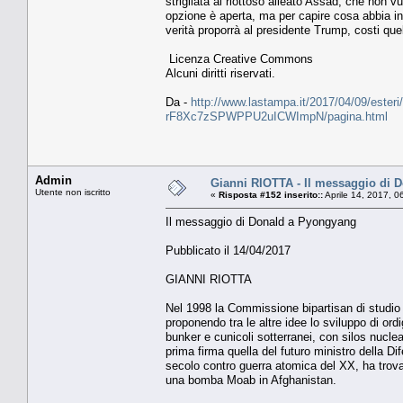
strigliata al riottoso alleato Assad, che non vuo
opzione è aperta, ma per capire cosa abbia in
verità proporrà al presidente Trump, costi que
Licenza Creative Commons
Alcuni diritti riservati.
Da -
http://www.lastampa.it/2017/04/09/esteri/la
rF8Xc7zSPWPPU2uICWImpN/pagina.html
Admin
Gianni RIOTTA - Il messaggio di 
Utente non iscritto
«
Risposta #152 inserito::
Aprile 14, 2017, 0
Il messaggio di Donald a Pyongyang
Pubblicato il 14/04/2017
GIANNI RIOTTA
Nel 1998 la Commissione bipartisan di studio su
proponendo tra le altre idee lo sviluppo di or
bunker e cunicoli sotterranei, con silos nucle
prima firma quella del futuro ministro della D
secolo contro guerra atomica del XX, ha trovat
una bomba Moab in Afghanistan.