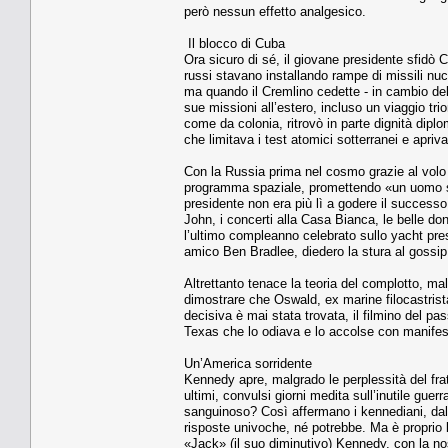
però nessun effetto analgesico.
Il blocco di Cuba
Ora sicuro di sé, il giovane presidente sfidò 
russi stavano installando rampe di missili nucl
ma quando il Cremlino cedette - in cambio del 
sue missioni all’estero, incluso un viaggio tri
come da colonia, ritrovò in parte dignità dipl
che limitava i test atomici sotterranei e apriva
Con la Russia prima nel cosmo grazie al volo 
programma spaziale, promettendo «un uomo su
presidente non era più lì a godere il successo
John, i concerti alla Casa Bianca, le belle do
l’ultimo compleanno celebrato sullo yacht pres
amico Ben Bradlee, diedero la stura al gossip,
Altrettanto tenace la teoria del complotto, m
dimostrare che Oswald, ex marine filocastrist
decisiva è mai stata trovata, il filmino del p
Texas che lo odiava e lo accolse con manifesti
Un’America sorridente
Kennedy apre, malgrado le perplessità del frate
ultimi, convulsi giorni medita sull’inutile guer
sanguinoso? Così affermano i kennediani, dal 
risposte univoche, né potrebbe. Ma è proprio l
«Jack» (il suo diminutivo) Kennedy, con la nos