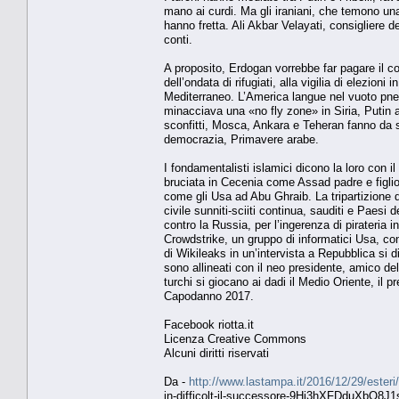
mano ai curdi. Ma gli iraniani, che temono u
hanno fretta. Ali Akbar Velayati, consigliere d
conti.
A proposito, Erdogan vorrebbe far pagare il co
dell’ondata di rifugiati, alla vigilia di elezioni
Mediterraneo. L’America langue nel vuoto pne
minacciava una «no fly zone» in Siria, Putin a
sconfitti, Mosca, Ankara e Teheran fanno da so
democrazia, Primavere arabe.
I fondamentalisti islamici dicono la loro con i
bruciata in Cecenia come Assad padre e figlio 
come gli Usa ad Abu Ghraib. La tripartizione de
civile sunniti-sciiti continua, sauditi e Pae
contro la Russia, per l’ingerenza di pirateria 
Crowdstrike, un gruppo di informatici Usa, con
di Wikileaks in un’intervista a Repubblica si
sono allineati con il neo presidente, amico de
turchi si giocano ai dadi il Medio Oriente, il
Capodanno 2017.
Facebook riotta.it
Licenza Creative Commons
Alcuni diritti riservati
Da -
http://www.lastampa.it/2016/12/29/esteri/
in-difficolt-il-successore-9Hj3hXFDduXbO8J1