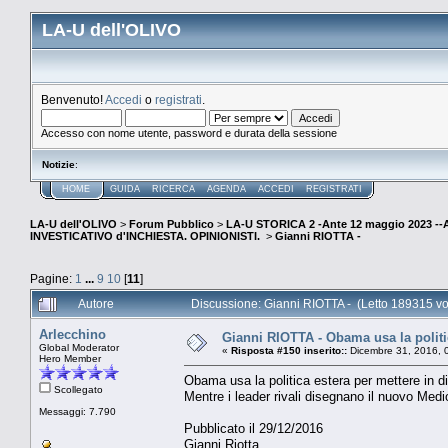
LA-U dell'OLIVO
Benvenuto!
Accedi
o
registrati
.
Accesso con nome utente, password e durata della sessione
Notizie
:
HOME
GUIDA
RICERCA
AGENDA
ACCEDI
REGISTRATI
LA-U dell'OLIVO
>
Forum Pubblico
>
LA-U STORICA 2 -Ante 12 maggio 2023 
INVESTICATIVO d'INCHIESTA. OPINIONISTI.
>
Gianni RIOTTA -
Pagine:
1
...
9
10
[
11
]
Autore
Discussione: Gianni RIOTTA - (Letto 189315 vo
Arlecchino
Gianni RIOTTA - Obama usa la politic
Global Moderator
«
Risposta #150 inserito::
Dicembre 31, 2016, 
Hero Member
Obama usa la politica estera per mettere in 
Scollegato
Mentre i leader rivali disegnano il nuovo Medi
Messaggi: 7.790
Pubblicato il 29/12/2016
Gianni Riotta