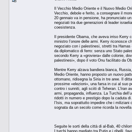
Il Vecchio Medio Oriente e il Nuovo Medio Orie
Vecchio, debole e ferito, a consegnare il mond
20 gennaio va in pensione, ha pronunciato un s
negoziati tra due generazioni di leader israelia
coesistenza.
Il presidente Obama, che aveva irriso Kerry co
ministro l’onore delle armi. Kerry riconosce ch
negoziato con i palestinesi, stretti tra Hamas
da diplomatico di ferro: senza uno Stato pales
secondo Kerry a «groviera» dalle colonie, dovrà 
palestinesi», dopo il voto Onu facilitato da O
Mentre Kerry alzava bandiera bianca, Russia, 
Medio Oriente, hanno proposto un nuovo patto
ottomano, ridisegna la Siria in tre aree. Il dit
prossime «elezioni», una farsa in cui al suo p
contro i sunniti, agli sciiti di Teheran. L’Iran a
armi, propaganda, influenza. La Turchia dell’
ridotti in numero e prestigio dopo la caduta 
l’Isis, ma soprattutto impedire che i miliziani
sognata da un secolo come ricorda la novella
Seguite le sorti della città di al-Bab, 40 chilo
I turchi hanno mediato tra Putin e i ribelli, f