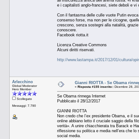
all’insicurezza antica dell’anima russa: «I kha
e i capitalisti anglo-francesi, siete deboli e 
Con il fantasma delle culle vuote Putin evoca l
consenso forse, ma non per le cicogne, quelle 
crescono, senza sostegni alla natalità, grazi
conoscere.
Facebook riotta.it
Licenza Creative Commons
Alcuni diritti riservati.
http://www.lastampa.it/2017/12/01/cultura/opi
Arlecchino
Gianni RIOTTA - Se Obama rinneg
Global Moderator
«
Risposta #155 inserito::
Dicembre 28, 20
Hero Member
Se Obama rinnega Internet
Scollegato
Pubblicato il 28/12/2017
Messaggi: 7.790
GIANNI RIOTTA
Non credo che l’ex presidente Obama, e il suo 
online abbiano letto il cruciale saggio della fi
verità». A unire chiacchierata tra Barack e Har
riflessione su politica e media nell’era che lo
social media.