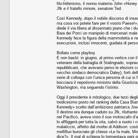
filo-hitlerismo, il nonno materno John «Honey
Jfk e il fratello minore, senatore Ted.
Così Kennedy, dopo il nobile discorso di inse
ma cosa voi potete fare per il vostro Paese!
diede il via libera al dissennato piano che i d
Baia dei Porci un manipolo di mercenari male i
Kennedy fece la figura della mammoletta e ne 
esecuzioni, inclusi innocenti, guidata di per
Bollato come playboy
E non bastò: in giugno, al primo vertice con il
veterano della battaglia di Stalingrado, sopra
repubblicani, che avevano perso le elezioni c
vecchio sindaco democratico Daley), forti del
serie di colloqui con l’unica persona di cui s
bocciava il nepotismo ministro della Giustizi
Washington, ma seguendo l’istinto.
Oggi il presidente è mitologico, due terzi degli
tredicesimo posto nel ranking della Casa Bianc
Kennedy» scelto dall’ambizioso patriarca Jose
Il destino era dunque caduto su Jfk, riluttante 
nel Pacifico, aveva visto il suo motoscafo d’
lo affliggerà per tutta la vita, salvò a nuoto 
malaticcio, affetto dal morbo di Addison: costr
mellifluo burocrate gli chiese «Le fa male, Mis
dice?». Il mal di schiena lo tormentava ogni 