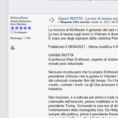
Arlecchino
Gianni RIOTTA - La tesi di laurea sug
Global Moderator
«
Risposta #151 inserito::
Aprile 11, 2017, 06:
Hero Member
La rivincita di McMaster il generale del raid co
Scollegato
La tesi di laurea sugli errori in Vietnam è diven
È stato uno degli ispiratori della «dottrina Pet
Messaggi: 7.790
Pubblicato il 09/04/2017 - Ultima modifica il 
GIANNI RIOTTA
Il professor Alain Enthoven, esperto di sistemi
mondo post industriale.
Nessuno ricorda però che fu proprio Enthoven,
presidente Johnson che la guerra in Vietnam fo
dai colossali computer Ibm del tempo. Fu il br
count», contare i morti: se gli Usa avessero i
trattative.
Non funzionò, e a indicare per primo il ruolo ne
colonnello dell’esercito, presto mobilitato in
presidente Trump. Scrivendo la sua tesi di dot
l’orientamento della storiografia Usa. Da Hollyw
sempre alla politica, prima il presidente Ken