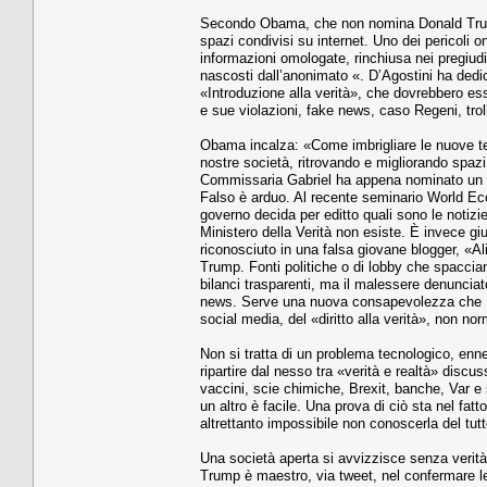
Secondo Obama, che non nomina Donald Trump m
spazi condivisi su internet. Uno dei pericoli o
informazioni omologate, rinchiusa nei pregiudi
nascosti dall’anonimato «. D’Agostini ha dedi
«Introduzione alla verità», che dovrebbero esser
e sue violazioni, fake news, caso Regeni, trol
Obama incalza: «Come imbrigliare le nuove tec
nostre società, ritrovando e migliorando spazi
Commissaria Gabriel ha appena nominato un g
Falso è arduo. Al recente seminario World Ec
governo decida per editto quali sono le notizie
Ministero della Verità non esiste. È invece gi
riconosciuto in una falsa giovane blogger, «A
Trump. Fonti politiche o di lobby che spacciano
bilanci trasparenti, ma il malessere denuncia
news. Serve una nuova consapevolezza che D’Ag
social media, del «diritto alla verità», non n
Non si tratta di un problema tecnologico, en
ripartire dal nesso tra «verità e realtà» discu
vaccini, scie chimiche, Brexit, banche, Var e s
un altro è facile. Una prova di ciò sta nel f
altrettanto impossibile non conoscerla del tut
Una società aperta si avvizzisce senza verità
Trump è maestro, via tweet, nel confermare le