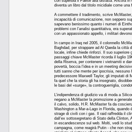
con superbia il Paese alla disfatta. Ancora in 
diventa un libro dal titolo micidiale come una
A commettere il tradimento, scrive McMaster, fu
incapacità di comunicazione, non seppero sup
sapevano benissimo quanto i numeri di Einth
problemi con l’analisi quantitativa, era supe
con un appassionato appello, i militari devono 
In campo in Iraq nel 2005, il colonnello McMa
Baghdad, per strappare ad Al Qaeda la città di 
locale, infine chiede rinforzi. Il suo superiore
passaggi chiave McMaster ricorda il luglio 1
della Riserva, per contenere i vietnamiti e d
povertà, boccia l’idea e in un meeting decisiv
tutti sanno che mente per ipocrisia, nessuno ha
predecessore Maxwell Taylor, gli imputati di Mc
fa quel che la storia gli ha insegnato, disobb
le basi del «surge», la controguerriglia, con
L’indipendenza di giudizio va di moda a Silicon
negano a McMaster la promozione a generale. T
il calvo, solido, H.R. McMaster fa da coscien
Washington a Mar-a-Lago in Florida, quando è s
strage di civili con i gas. Il raid raffredda il 
dall’ex sottosegretario di Stato della Clinton
in escandescenze sul web. Molti, vedi lo stu
campagna, come reagirà Putin - che non strapp