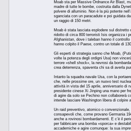
Moab sta per Massive Ordnance Air Blast, ma,
madre di tutte le bombe, costruita dalla Dyneti
polvere di alluminio. Non è la più potente nel
sganciata con un paracadute e poi guidata da s
un raggio di 150 metri.
Moab è stata lasciata esplodere sul distretto 
ridotto di circa 800 terroristi Isis organizza i
Afghanistan, dove i taleban hanno il controllo
hanno colpito il Paese, contro un totale di 13
Gli esperti di strategia sanno che Moab, (Pu
volte la potenza degli ordigni Usa) non vincerà
terrore «shell shock», la nevrosi da bombard
crea deterrenza, spaventa chi sa di averla p
Intanto la squadra navale Usa, con la portaere
che, nelle prossime ore, un nuovo test nucleare
attività in vista del 15 aprile, anniversario d
presidente cinese Xi Jinping una mano per fre
di agire da solo se Pechino non collaborerà co
intende lasciare Washington libera di colpire a
Un raid preventivo, atomico o convenzionale, 
consapevoli che, come provano Germania 194
anche a rovinosi bombardamenti. E c’è il peric
per fabbricare una bomba «sporca» e destabili
accademiche e agire comunque: la sua impreved