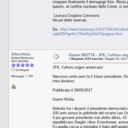
stoppare finalmente il demagogo Kim. Resta per
questo, al confine nucleare delle Coree, si an
Licenza Creative Commons
Alcuni diritti riservati.
Da -
http://www.lastampa.it/2017/04/14/cultura
sqb005OqmKxYfhA8VpXbXO/pagina.html
Arlecchino
Gianni RIOTTA - JFK, l’ultimo s
Global Moderator
«
Risposta #153 inserito::
Maggio 30, 2017
Hero Member
JFK, l’ultimo sogno americano
Scollegato
Nasceva cento anni fa il futuro presidente. Do
Messaggi: 7.790
mito duraturo
Pubblicato il 29/05/2017
Gianni Riotta
Debuttò fra i disastri il presidente democrat
100 anni senza le pallottole del sicario Lee O
Il più giovane presidente mai eletto allora, 43
repubblicano Dwight «Ike» Eisenhower, aveva 
Fu quella cricca a intimidire il figlio dell’op