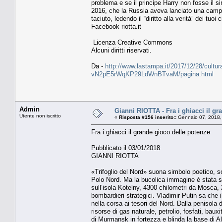
problema e se il principe Harry non fosse il 
2016, che la Russia aveva lanciato una campa
taciuto, ledendo il “diritto alla verità” dei tuoi c
Facebook riotta.it
Licenza Creative Commons
Alcuni diritti riservati.
Da -
http://www.lastampa.it/2017/12/28/cultura
vN2pE5rWqKP29LdWnBTvaM/pagina.html
Admin
Gianni RIOTTA - Fra i ghiacci il g
Utente non iscritto
«
Risposta #156 inserito::
Gennaio 07, 2018,
Fra i ghiacci il grande gioco delle potenze
Pubblicato il 03/01/2018
GIANNI RIOTTA
«Trifoglio del Nord» suona simbolo poetico, so
Polo Nord. Ma la bucolica immagine è stata sc
sull’isola Kotelny, 4300 chilometri da Mosca, 
bombardieri strategici. Vladimir Putin sa che il
nella corsa ai tesori del Nord. Dalla penisola d
risorse di gas naturale, petrolio, fosfati, bauxi
di Murmansk in fortezza e blinda la base di Ala