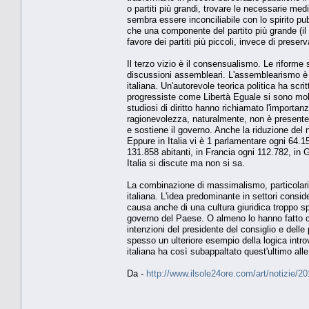
o partiti più grandi, trovare le necessarie medi
sembra essere inconciliabile con lo spirito pub
che una componente del partito più grande (il 
favore dei partiti più piccoli, invece di preserv
Il terzo vizio è il consensualismo. Le riforme
discussioni assembleari. L'assemblearismo è co
italiana. Un'autorevole teorica politica ha scr
progressiste come Libertà Eguale si sono mobil
studiosi di diritto hanno richiamato l'importanz
ragionevolezza, naturalmente, non è presente
e sostiene il governo. Anche la riduzione de
Eppure in Italia vi è 1 parlamentare ogni 64.1
131.858 abitanti, in Francia ogni 112.782, i
Italia si discute ma non si sa.
La combinazione di massimalismo, particolaris
italiana. L'idea predominante in settori consi
causa anche di una cultura giuridica troppo spe
governo del Paese. O almeno lo hanno fatto coin
intenzioni del presidente del consiglio e delle 
spesso un ulteriore esempio della logica intro
italiana ha così subappaltato quest'ultimo alle
Da -
http://www.ilsole24ore.com/art/notizie/2