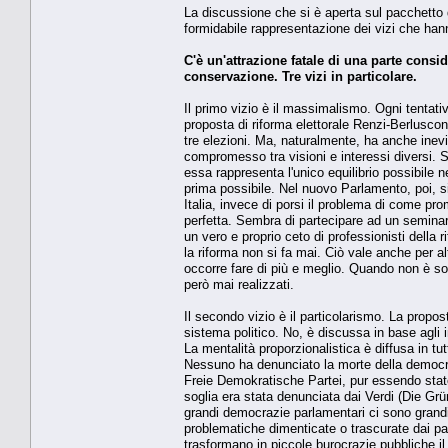
La discussione che si è aperta sul pacchetto di 
formidabile rappresentazione dei vizi che hann
C'è un'attrazione fatale di una parte consi
conservazione. Tre vizi in particolare.
Il primo vizio è il massimalismo. Ogni tentat
proposta di riforma elettorale Renzi-Berluscon
tre elezioni. Ma, naturalmente, ha anche inevi
compromesso tra visioni e interessi diversi. 
essa rappresenta l'unico equilibrio possibile n
prima possibile. Nel nuovo Parlamento, poi, 
Italia, invece di porsi il problema di come pro
perfetta. Sembra di partecipare ad un seminario
un vero e proprio ceto di professionisti della 
la riforma non si fa mai. Ciò vale anche per 
occorre fare di più e meglio. Quando non è som
però mai realizzati.
Il secondo vizio è il particolarismo. La propo
sistema politico. No, è discussa in base agli in
La mentalità proporzionalistica è diffusa in tu
Nessuno ha denunciato la morte della democrazi
Freie Demokratische Partei, pur essendo stato
soglia era stata denunciata dai Verdi (Die Grü
grandi democrazie parlamentari ci sono grandi p
problematiche dimenticate o trascurate dai par
trasformano in piccole burocrazie pubbliche il