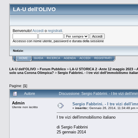
LA-U dell'OLIVO
Benvenuto!
Accedi
o
registrati
.
Accesso con nome utente, password e durata della sessione
Notizie
:
HOME
GUIDA
RICERCA
AGENDA
ACCEDI
REGISTRATI
LA-U dell'OLIVO
>
Forum Pubblico
>
LA-U STORICA 2 -Ante 12 maggio 2023 
solo una Corona Olimpica?
>
Sergio Fabbrini. - I tre vizi dell'immobilismo itali
Pagine: [
1
]
Autore
Discussione: Sergio Fabbrini. - I tre vizi dell'i
Admin
Sergio Fabbrini. - I tre vizi dell'
Utente non iscritto
«
inserito::
Gennaio 26, 2014, 11:34:48 pm »
I tre vizi dell'immobilismo italiano
di Sergio Fabbrini
25 gennaio 2014