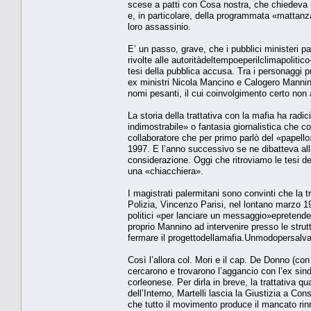
scese a patti con Cosa nostra, che chiedeva u
e, in particolare, della programmata «mattanza» 
loro assassinio.
E’ un passo, grave, che i pubblici ministeri 
rivolte alle autoritàdeltempoeperilclimapolitico
tesi della pubblica accusa. Tra i personaggi p
ex ministri Nicola Mancino e Calogero Mannino, i
nomi pesanti, il cui coinvolgimento certo non a
La storia della trattativa con la mafia ha radi
indimostrabile» o fantasia giornalistica che 
collaboratore che per primo parlò del «papello
1997. E l’anno successivo se ne dibatteva all
considerazione. Oggi che ritroviamo le tesi del
una «chiacchiera».
I magistrati palermitani sono convinti che la tra
Polizia, Vincenzo Parisi, nel lontano marzo 1
politici «per lanciare un messaggio»epreten
proprio Mannino ad intervenire presso le strut
fermare il progettodellamafia.Unmodopersalvars
Così l’allora col. Mori e il cap. De Donno (c
cercarono e trovarono l’aggancio con l’ex sin
corleonese. Per dirla in breve, la trattativa q
dell’Interno, Martelli lascia la Giustizia a Co
che tutto il movimento produce il mancato rinno