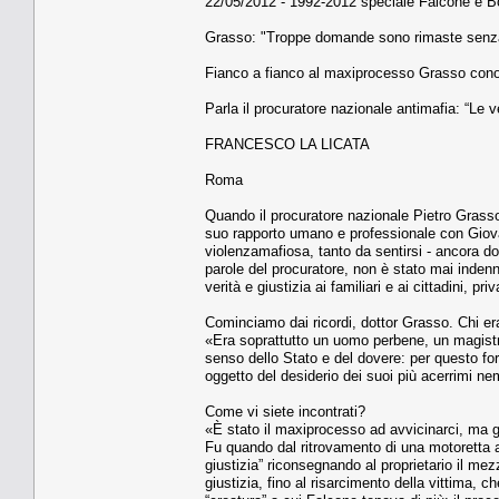
22/05/2012 - 1992-2012 speciale Falcone e Bo
Grasso: "Troppe domande sono rimaste senza
Fianco a fianco al maxiprocesso Grasso cono
Parla il procuratore nazionale antimafia: “Le 
FRANCESCO LA LICATA
Roma
Quando il procuratore nazionale Pietro Grasso 
suo rapporto umano e professionale con Giova
violenzamafiosa, tanto da sentirsi - ancora do
parole del procuratore, non è stato mai indenn
verità e giustizia ai familiari e ai cittadini, pri
Cominciamo dai ricordi, dottor Grasso. Chi e
«Era soprattutto un uomo perbene, un magistr
senso dello Stato e del dovere: per questo for
oggetto del desiderio dei suoi più acerrimi ne
Come vi siete incontrati?
«È stato il maxiprocesso ad avvicinarci, ma gi
Fu quando dal ritrovamento di una motoretta abba
giustizia” riconsegnando al proprietario il me
giustizia, fino al risarcimento della vittima, 