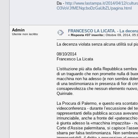
Da -
http://www.lastampa.it/2014/04/12/cultura/op
O3VoVJfMENqcboDzGaUbZL/pagina.html
Admin
FRANCESCO LA LICATA. - La decenza v
Utente non iscritto
«
Risposta #37 inserito::
Ottobre 09, 2014, 05:
La decenza violata senza alcuna utilità sul pi
08/10/2014
Francesco La Licata
L’istituzione più alta della Repubblica sembra 
di un traguardo che non promette nulla di buo
macchina non ha adesso (e non sembra dolersen
di una testimonianza in presenza di fior di cri
consapevolezza che nessun elemento nuovo, uti
Quirinale.
La Procura di Palermo, e questo era scontato 
videoconferenza - durante l’escussione del te
rappresentanti della pubblica accusa avevano
irrinunciabile, anche a fronte del «pateracchio
è giunta adesso la «macchina impazzita» - nul
Corte d’Assise palermitana, si capisce l’assen
sbarra per falsa testimonianza. Non sembrano p
impresentabili, il diritto a presenziare al pr