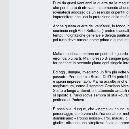
Dura da quasi vent’anni la guerra tra la magis
che per il fatto di ritrovarsi accomunato al d
rovinategli addosso da un esercito di pentiti
imprenditore che usa la protezione della mafia
Anche questa guerra dei vent’anni, in fondo, ri
cominciò negli Anni Settanta (i pretori d’assal
tempi: indignazione generale e delega purifica
poi tutto deve tornare come prima e quindi riti
Mafia e politica meritano un posto di riguard
errori da più parti. Ma il prezzo di sangue paga
far passare in secondo piano ogni singolo in
Ed oggi, dunque, rivediamo un film più volte v
passato. Per esempio Beirut. Dell’Utri potrebbe
e spioni impresentabili. Ma ha accolto anche fina
magistratura, come il senatore Graziano Verzotto
Sostò a lungo a Beirut, intrattenendo amabili r
si spostò a Parigi (dove sembra si stia «curand
periferia di Padova.
E possibile, dunque, che «Marcello» rinunci al
personaggio, se è vero che l’ex senatore, mol
dominicano: «Troppo noioso». Poi, magari, ci st
giudici, offrendo uno strepitoso finale a sorpr