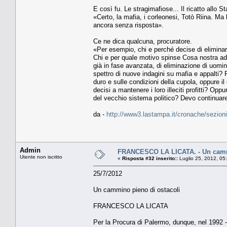
E così fu. Le stragimafiose... Il ricatto allo St
«Certo, la mafia, i corleonesi, Totò Riina. M
ancora senza risposta».
Ce ne dica qualcuna, procuratore.
«Per esempio, chi e perché decise di eliminare
Chi e per quale motivo spinse Cosa nostra ad 
già in fase avanzata, di eliminazione di uomin
spettro di nuove indagini su mafia e appalti? P
duro e sulle condizioni della cupola, oppure il
decisi a mantenere i loro illeciti profitti? Op
del vecchio sistema politico? Devo continuar
da -
http://www3.lastampa.it/cronache/sezioni/
Admin
FRANCESCO LA LICATA. - Un cammi
Utente non iscritto
«
Risposta #32 inserito::
Luglio 25, 2012, 05
25/7/2012
Un cammino pieno di ostacoli
FRANCESCO LA LICATA
Per la Procura di Palermo, dunque, nel 1992 - 