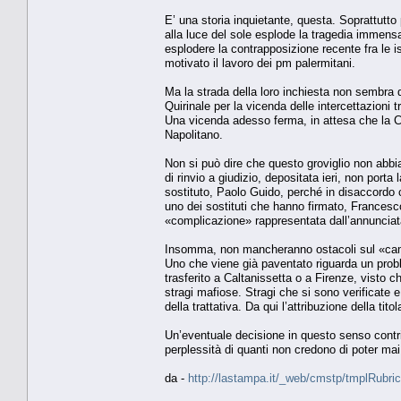
E’ una storia inquietante, questa. Soprattutt
alla luce del sole esplode la tragedia immensa
esplodere la contrapposizione recente fra le is
motivato il lavoro dei pm palermitani.
Ma la strada della loro inchiesta non sembra d
Quirinale per la vicenda delle intercettazioni 
Una vicenda adesso ferma, in attesa che la Cor
Napolitano.
Non si può dire che questo groviglio non abbi
di rinvio a giudizio, depositata ieri, non por
sostituto, Paolo Guido, perché in disaccordo c
uno dei sostituti che hanno firmato, Francesco 
«complicazione» rappresentata dall’annunciata
Insomma, non mancheranno ostacoli sul «cammin
Uno che viene già paventato riguarda un prob
trasferito a Caltanissetta o a Firenze, visto c
stragi mafiose. Stragi che si sono verificate e
della trattativa. Da qui l’attribuzione della tito
Un’eventuale decisione in questo senso contri
perplessità di quanti non credono di poter mai 
da -
http://lastampa.it/_web/cmstp/tmplRubric