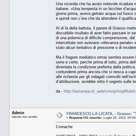
Una vicenda che ha avuto notevole ricaduta m
italiane. «Una tempesta in un bicchier d’acqua»
giorno prima, aveva gettato acqua sul fuoco 
e quindi non c’era che da attendere il qualific
Al di là della battuta, il parere di Grasso mette
discutibile risultato di aver fatto passare in se
di una polemica di difficile comprensione, dal
intercettate non avevano «rilevanza penale» e,
stato alcun tentativo di pressione o di incidere 
Ma il fragore mediatico ormai sembra essere l
serie e certe, perché prima di tutto, prima d
diventata la condizione preferita dalla politic
contundenti prima ancora che si riesca a capi
alle richieste per gli indagati coinvolti nell’in
d’attribuzione, avrebbe retto il segreto sulle 
da -
http://lastampa.it/_web/cmstp/tmplRubric
Admin
FRANCESCO LA LICATA. - Grasso: "T
Utente non iscritto
«
Risposta #31 inserito::
Luglio 25, 2012, 05:00
Cronache