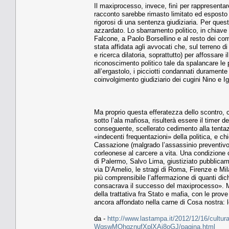
Il maxiprocesso, invece, finì per rappresentare
racconto sarebbe rimasto limitato ed esposto a
rigorosi di una sentenza giudiziaria. Per ques
azzardato. Lo sbarramento politico, in chiave u
Falcone, a Paolo Borsellino e al resto dei com
stata affidata agli avvocati che, sul terreno
e ricerca dilatoria, soprattutto) per affossare
riconoscimento politico tale da spalancare le 
all’ergastolo, i picciotti condannati duramente
coinvolgimento giudiziario dei cugini Nino e 
Ma proprio questa efferatezza dello scontro, 
sotto l’ala mafiosa, risulterà essere il timer 
conseguente, scellerato cedimento alla tentazi
«indecenti frequentazioni» della politica, e c
Cassazione (malgrado l’assassinio preventivo 
corleonese al carcere a vita. Una condizione c
di Palermo, Salvo Lima, giustiziato pubblica
via D’Amelio, le stragi di Roma, Firenze e Mil
più comprensibile l’affermazione di quanti di
consacrava il successo del maxiprocesso». Mor
della trattativa fra Stato e mafia, con le prove
ancora affondato nella carne di Cosa nostra: l
da -
http://www.lastampa.it/2012/12/16/cultura/
WqswMOhqznufXplXAi8oGJ/pagina.html