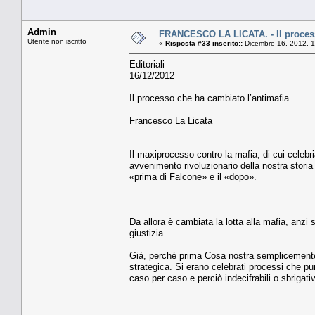
Admin
FRANCESCO LA LICATA. - Il process
Utente non iscritto
«
Risposta #33 inserito::
Dicembre 16, 2012, 1
Editoriali
16/12/2012
Il processo che ha cambiato l’antimafia
Francesco La Licata
Il maxiprocesso contro la mafia, di cui celebr
avvenimento rivoluzionario della nostra storia 
«prima di Falcone» e il «dopo».
Da allora è cambiata la lotta alla mafia, anzi 
giustizia.
Già, perché prima Cosa nostra semplicemente
strategica. Si erano celebrati processi che pu
caso per caso e perciò indecifrabili o sbrigati