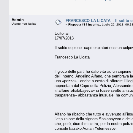
Admin
FRANCESCO LA LICATA. - Il solito co
Utente non iscritto
«
Risposta #34 inserito::
Luglio 22, 2013, 06:1
Editoriali
17/07/2013
Il solito copione: capri espiatori nessun colpe
Francesco La Licata
il gioco delle parti ha dato vita ad un copion
dell’Interno, Angelino Alfano, che sembrava la 
una «pezza» - anche a costo di sfiorare l’illog
approntata dal Capo della Polizia, Alessandro 
«l’affaire Shalabayeva» si fosse svolto a «s
trasparenza» abbastanza inusuale, ha comunica
Alfano ha ribadito che tutto è avvenuto all’ins
l’espulsione della signora Shalabayeva e della 
che, però, dice il ministro, per la nostra poliz
console kazako Adrian Yelemessov.