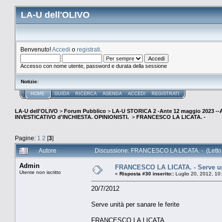
LA-U dell'OLIVO
Benvenuto!
Accedi
o
registrati
.
Accesso con nome utente, password e durata della sessione
Notizie
:
HOME
GUIDA
RICERCA
AGENDA
ACCEDI
REGISTRATI
LA-U dell'OLIVO
>
Forum Pubblico
>
LA-U STORICA 2 -Ante 12 maggio 2023 
INVESTICATIVO d'INCHIESTA. OPINIONISTI.
>
FRANCESCO LA LICATA. -
Pagine:
1
2
[
3
]
Autore
Discussione: FRANCESCO LA LICATA. - (Letto 
Admin
FRANCESCO LA LICATA. - Serve unit
Utente non iscritto
«
Risposta #30 inserito::
Luglio 20, 2012, 10
20/7/2012
Serve unità per sanare le ferite
FRANCESCO LA LICATA