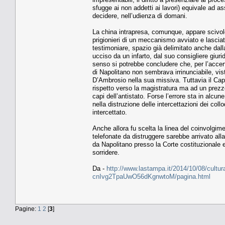
sfugge ai non addetti ai lavori) equivale ad ass
decidere, nell’udienza di domani.
La china intrapresa, comunque, appare scivolo
prigionieri di un meccanismo avviato e lasciato
testimoniare, spazio già delimitato anche dall
ucciso da un infarto, dal suo consigliere giu
senso si potrebbe concludere che, per l’accert
di Napolitano non sembrava irrinunciabile, vist
D’Ambrosio nella sua missiva. Tuttavia il Cap
rispetto verso la magistratura ma ad un prezz
capi dell’antistato. Forse l’errore sta in alcu
nella distruzione delle intercettazioni dei co
intercettato.
Anche allora fu scelta la linea del coinvolgime
telefonate da distruggere sarebbe arrivato alla 
da Napolitano presso la Corte costituzionale 
sorridere.
Da -
http://www.lastampa.it/2014/10/08/cultura/
cnIvg2TpaUwO56dKgnwtoM/pagina.html
Pagine:
1
2
[
3
]