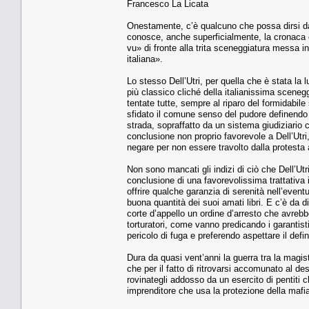
Francesco La Licata
Onestamente, c’è qualcuno che possa dirsi dav
conosce, anche superficialmente, la cronaca e
vu» di fronte alla trita sceneggiatura messa i
italiana».
Lo stesso Dell’Utri, per quella che è stata la
più classico cliché della italianissima sceneg
tentate tutte, sempre al riparo del formidabil
sfidato il comune senso del pudore definendo l
strada, sopraffatto da un sistema giudiziario 
conclusione non proprio favorevole a Dell’Utri
negare per non essere travolto dalla protesta 
Non sono mancati gli indizi di ciò che Dell’Ut
conclusione di una favorevolissima trattativa
offrire qualche garanzia di serenità nell’even
buona quantità dei suoi amati libri. E c’è da di
corte d’appello un ordine d’arresto che avrebb
torturatori, come vanno predicando i garantis
pericolo di fuga e preferendo aspettare il de
Dura da quasi vent’anni la guerra tra la magis
che per il fatto di ritrovarsi accomunato al d
rovinategli addosso da un esercito di pentiti
imprenditore che usa la protezione della mafia