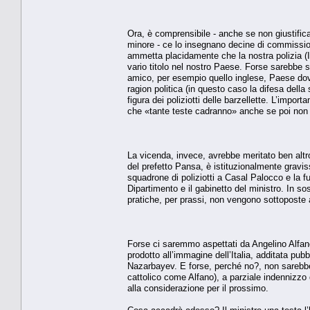
Ora, è comprensibile - anche se non giustific
minore - ce lo insegnano decine di commissioni
ammetta placidamente che la nostra polizia (In
vario titolo nel nostro Paese. Forse sarebbe s
amico, per esempio quello inglese, Paese dov
ragion politica (in questo caso la difesa dell
figura dei poliziotti delle barzellette. L’impor
che «tante teste cadranno» anche se poi no
La vicenda, invece, avrebbe meritato ben altro
del prefetto Pansa, è istituzionalmente gravi
squadrone di poliziotti a Casal Palocco e la f
Dipartimento e il gabinetto del ministro. In s
pratiche, per prassi, non vengono sottoposte al
Forse ci saremmo aspettati da Angelino Alfano
prodotto all’immagine dell’Italia, additata pu
Nazarbayev. E forse, perché no?, non sarebbe
cattolico come Alfano), a parziale indennizzo
alla considerazione per il prossimo.