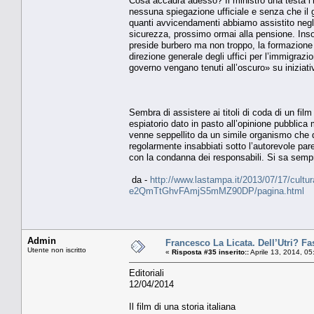
Cosa accadrà adesso? Il ministro una testa l’h
nessuna spiegazione ufficiale e senza che il 
quanti avvicendamenti abbiamo assistito negli 
sicurezza, prossimo ormai alla pensione. Ins
preside burbero ma non troppo, la formazione 
direzione generale degli uffici per l’immigraz
governo vengano tenuti all’oscuro» su iniziati
Sembra di assistere ai titoli di coda di un film
espiatorio dato in pasto all’opinione pubblica 
venne seppellito da un simile organismo che dav
regolarmente insabbiati sotto l’autorevole par
con la condanna dei responsabili. Si sa semp
da -
http://www.lastampa.it/2013/07/17/cultura/
e2QmTtGhvFAmjS5mMZ90DP/pagina.html
Admin
Francesco La Licata. Dell’Utri? Fa
Utente non iscritto
«
Risposta #35 inserito::
Aprile 13, 2014, 0
Editoriali
12/04/2014
Il film di una storia italiana