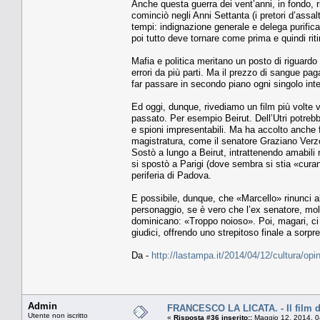
Anche questa guerra dei vent’anni, in fondo, ri
cominciò negli Anni Settanta (i pretori d’assal
tempi: indignazione generale e delega purifica
poi tutto deve tornare come prima e quindi riti
Mafia e politica meritano un posto di riguard
errori da più parti. Ma il prezzo di sangue paga
far passare in secondo piano ogni singolo in
Ed oggi, dunque, rivediamo un film più volte v
passato. Per esempio Beirut. Dell’Utri potrebbe
e spioni impresentabili. Ma ha accolto anche fina
magistratura, come il senatore Graziano Verzotto
Sostò a lungo a Beirut, intrattenendo amabili r
si spostò a Parigi (dove sembra si stia «curand
periferia di Padova.
E possibile, dunque, che «Marcello» rinunci al
personaggio, se è vero che l’ex senatore, mol
dominicano: «Troppo noioso». Poi, magari, ci st
giudici, offrendo uno strepitoso finale a sorpr
Da -
http://lastampa.it/2014/04/12/cultura/op
Admin
FRANCESCO LA LICATA. - Il film di
Utente non iscritto
«
Risposta #36 inserito::
Maggio 12, 2014, 0