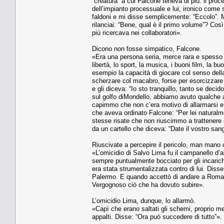
“creatura” a cui Falcone teneva di più: il pro
dell’impianto processuale e lui, ironico come 
faldoni e mi disse semplicemente: “Eccolo”. M
rilanciai: “Bene, qual è il primo volume”? Così
più ricercava nei collaboratori».
Dicono non fosse simpatico, Falcone.
«Era una persona seria, merce rara e spesso n
libertà, lo sport, la musica, i buoni film, la 
esempio la capacità di giocare col senso della
scherzare col macabro, forse per esorcizzare
e gli diceva: “Io sto tranquillo, tanto se de
sul golfo diMondello, abbiamo avuto qualche 
capimmo che non c’era motivo di allarmarsi e 
che aveva ordinato Falcone: “Per lei naturalm
stesse risate che non riuscimmo a trattenere 
da un cartello che diceva: “Date il vostro san
Riuscivate a percepire il pericolo, man mano c
«L’omicidio di Salvo Lima fu il campanello d’a
sempre puntualmente bocciato per gli incarich
era stata strumentalizzata contro di lui. Disse
Palermo. E quando accettò di andare a Roma, c
Vergognoso ciò che ha dovuto subire».
L’omicidio Lima, dunque, lo allarmò.
«Capì che erano saltati gli schemi, proprio men
appalti. Disse: “Ora può succedere di tutto”».