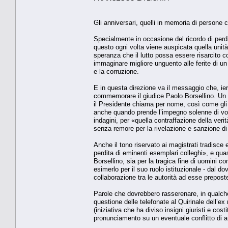
Gli anniversari, quelli in memoria di persone 
Specialmente in occasione del ricordo di perdi
questo ogni volta viene auspicata quella unità,
speranza che il lutto possa essere risarcito c
immaginare migliore unguento alle ferite di un 
e la corruzione.
E in questa direzione va il messaggio che, ieri
commemorare il giudice Paolo Borsellino. Un s
il Presidente chiama per nome, così come gli a
anche quando prende l’impegno solenne di voler 
indagini, per «quella contraffazione della ver
senza remore per la rivelazione e sanzione di 
Anche il tono riservato ai magistrati tradisce
perdita di eminenti esemplari colleghi», e qu
Borsellino, sia per la tragica fine di uomini
esimerlo per il suo ruolo istituzionale - dal dov
collaborazione tra le autorità ad esse preposte
Parole che dovrebbero rasserenare, in qualche 
questione delle telefonate al Quirinale dell’ex
(iniziativa che ha diviso insigni giuristi e cost
pronunciamento su un eventuale conflitto di at