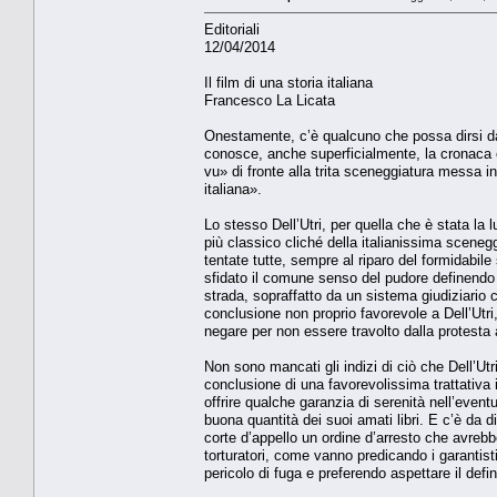
Editoriali
12/04/2014
Il film di una storia italiana
Francesco La Licata
Onestamente, c’è qualcuno che possa dirsi dav
conosce, anche superficialmente, la cronaca e
vu» di fronte alla trita sceneggiatura messa i
italiana».
Lo stesso Dell’Utri, per quella che è stata la
più classico cliché della italianissima sceneg
tentate tutte, sempre al riparo del formidabil
sfidato il comune senso del pudore definendo l
strada, sopraffatto da un sistema giudiziario 
conclusione non proprio favorevole a Dell’Utri
negare per non essere travolto dalla protesta 
Non sono mancati gli indizi di ciò che Dell’Ut
conclusione di una favorevolissima trattativa
offrire qualche garanzia di serenità nell’even
buona quantità dei suoi amati libri. E c’è da di
corte d’appello un ordine d’arresto che avrebb
torturatori, come vanno predicando i garantis
pericolo di fuga e preferendo aspettare il de