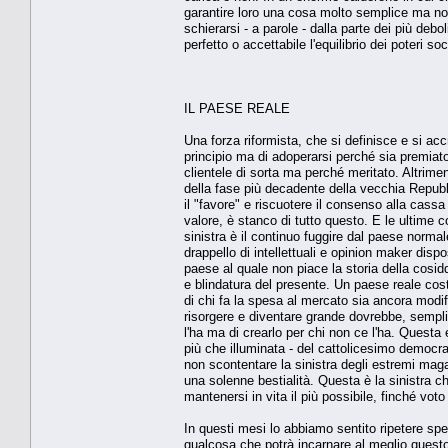
garantire loro una cosa molto semplice ma non t
schierarsi - a parole - dalla parte dei più de
perfetto o accettabile l'equilibrio dei poteri soc
IL PAESE REALE
Una forza riformista, che si definisce e si acc
principio ma di adoperarsi perché sia premiato
clientele di sorta ma perché meritato. Altrime
della fase più decadente della vecchia Repubbl
il "favore" e riscuotere il consenso alla cassa
valore, è stanco di tutto questo. E le ultime 
sinistra è il continuo fuggire dal paese normal
drappello di intellettuali e opinion maker disp
paese al quale non piace la storia della cos
e blindatura del presente. Un paese reale cos
di chi fa la spesa al mercato sia ancora modi
risorgere e diventare grande dovrebbe, sempli
l'ha ma di crearlo per chi non ce l'ha. Questa 
più che illuminata - del cattolicesimo democrat
non scontentare la sinistra degli estremi magar
una solenne bestialità. Questa è la sinistra ch
mantenersi in vita il più possibile, finché voto
In questi mesi lo abbiamo sentito ripetere spe
qualcosa che potrà incarnare al meglio questo 