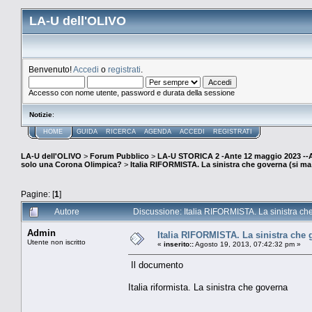
LA-U dell'OLIVO
Benvenuto!
Accedi
o
registrati
.
Accesso con nome utente, password e durata della sessione
Notizie
:
HOME
GUIDA
RICERCA
AGENDA
ACCEDI
REGISTRATI
LA-U dell'OLIVO
>
Forum Pubblico
>
LA-U STORICA 2 -Ante 12 maggio 2023 
solo una Corona Olimpica?
>
Italia RIFORMISTA. La sinistra che governa (si m
Pagine: [
1
]
Autore
Discussione: Italia RIFORMISTA. La sinistra ch
Admin
Italia RIFORMISTA. La sinistra che
Utente non iscritto
«
inserito::
Agosto 19, 2013, 07:42:32 pm »
Il documento
Italia riformista. La sinistra che governa