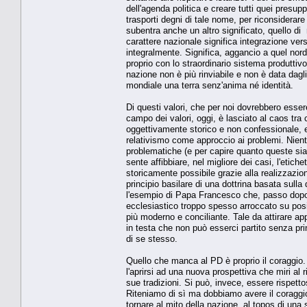
dell'agenda politica e creare tutti quei presupp
trasporti degni di tale nome, per riconsiderar
subentra anche un altro significato, quello di 
carattere nazionale significa integrazione ver
integralmente. Significa, aggancio a quel nord
proprio con lo straordinario sistema produttiv
nazione non è più rinviabile e non è data dag
mondiale una terra senz'anima né identità.
Di questi valori, che per noi dovrebbero essere
campo dei valori, oggi, è lasciato al caos tra 
oggettivamente storico e non confessionale, e 
relativismo come approccio ai problemi. Niente
problematiche (e per capire quanto queste sian
sente affibbiare, nel migliore dei casi, l'etich
storicamente possibile grazie alla realizzazio
principio basilare di una dottrina basata sull
l'esempio di Papa Francesco che, passo dopo p
ecclesiastico troppo spesso arroccato su posi
più moderno e conciliante. Tale da attirare a
in testa che non può esserci partito senza pr
di se stesso.
Quello che manca al PD è proprio il coraggio. Il
l'aprirsi ad una nuova prospettiva che miri al
sue tradizioni. Si può, invece, essere rispettos
Riteniamo di sì ma dobbiamo avere il coraggio 
tornare al mito della nazione, al topos di una s