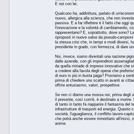
E noi con lei.
Qualcuno ha, addirittura, parlato di un'economia 
nuovo, allergica alla scienza, che non invest
passiva. E a far riflettere è il fatto che oggi
l'innovazione e la volontà di cambiamento, cio
rappresentano? E, soprattutto, dove sono? La s
riproposti in nuove salse da pseudo-campioni 
la stessa crisi che, in tempi e modi diversi,
presidente in grado, con fermezza, di dare u
Noi, invece, siamo diventati una nazione pigr
dalle aziende, con gli imprenditori asserraglia
da quella miriade di imprese innovative che s
a credere alla favola degli operai che preferis
di euro in più in busta paga? Proviamo a sentir
prima di chiedere uno scatto in avanti ai citta
offrire entusiasmo, valori, prospettive.
Se non ci diamo una mossa noi, prima degli alt
il presente, così com'è, è destinato a morire. 
di tanto in tanto fa riapparire il fantasma del
infrastrutture di trasporti ed energia. Questo
società, l'uguaglianza, il conflitto lavoro-capita
che potrà anche essere minoritario all'inizio, 
anime.