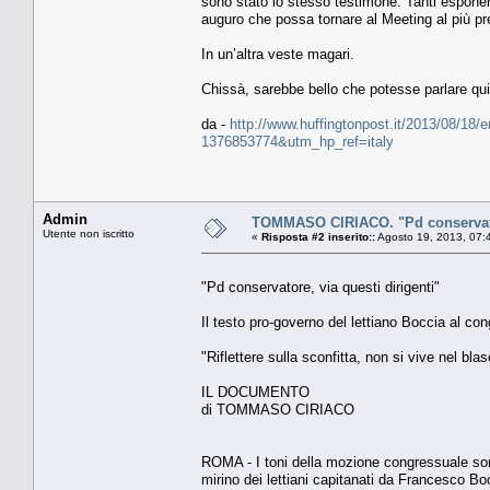
sono stato io stesso testimone. Tanti esponent
auguro che possa tornare al Meeting al più pre
In un’altra veste magari.
Chissà, sarebbe bello che potesse parlare qui 
da -
http://www.huffingtonpost.it/2013/08/18/e
1376853774&utm_hp_ref=italy
Admin
TOMMASO CIRIACO. "Pd conservator
Utente non iscritto
«
Risposta #2 inserito::
Agosto 19, 2013, 07:
"Pd conservatore, via questi dirigenti"
Il testo pro-governo del lettiano Boccia al c
"Riflettere sulla sconfitta, non si vive nel bla
IL DOCUMENTO
di TOMMASO CIRIACO
ROMA - I toni della mozione congressuale sono
mirino dei lettiani capitanati da Francesco B