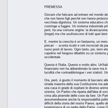
PREMESSA
Giovani che faticano ad entrare nel mondo del
che non fanno figli perché non hanno protezio
vecchiaia dignitosa. Un sistema educativo che,
costringe a fuggire. Un sistema industriale pri
però, ha una comune origine: la divaricazione
(troppi) ma che usufruiscono di tutti quei ben
E, mentre la crescita è un fantasma, un mercat
precari - sconta ricatti e veti incrociati da par
nuovi posti di lavoro. Ogni tanto, poi, temi et
capolino nel fangoso dibattito su un sistema 
occidentale.
Questa è l'Italia. Questo e molto altro. Un'Ita
finanziario non ha abbandonato la nave ma è 
lucidità che contraddistingue i veri statisti. Un 
Ora, però, è giunto il momento di lasciarsi al
strada maestra della sua Costituzione ma ade
una casa in grado di ospitare le diverse anime de
sinistra. Un Partito che riparta dall'idea di so
cima alla piramide delle cose da fare. Un Part
assumendosene anche la responsabilità politic
difficili della storia del nostro Paese, quello 
lungimiranza di un padre della Patria, come Gio