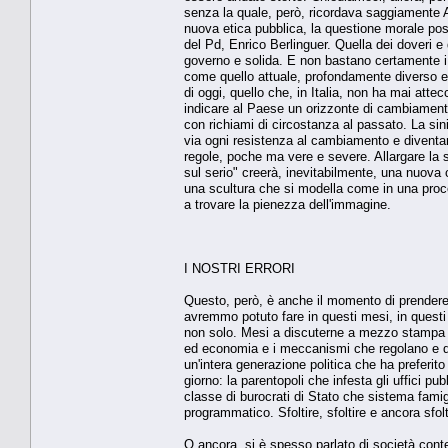
senza la quale, però, ricordava saggiamente A
nuova etica pubblica, la questione morale post
del Pd, Enrico Berlinguer. Quella dei doveri e 
governo e solida. E non bastano certamente i 
come quello attuale, profondamente diverso e c
di oggi, quello che, in Italia, non ha mai att
indicare al Paese un orizzonte di cambiamento
con richiami di circostanza al passato. La si
via ogni resistenza al cambiamento e diventar
regole, poche ma vere e severe. Allargare la sf
sul serio" creerà, inevitabilmente, una nuova
una scultura che si modella come in una procedu
a trovare la pienezza dell'immagine.
I NOSTRI ERRORI
Questo, però, è anche il momento di prendere 
avremmo potuto fare in questi mesi, in questi a
non solo. Mesi a discuterne a mezzo stampa sen
ed economia e i meccanismi che regolano e di
un'intera generazione politica che ha preferito g
giorno: la parentopoli che infesta gli uffici pub
classe di burocrati di Stato che sistema fami
programmatico. Sfoltire, sfoltire e ancora sfolti
O ancora, si è spesso parlato di società contend