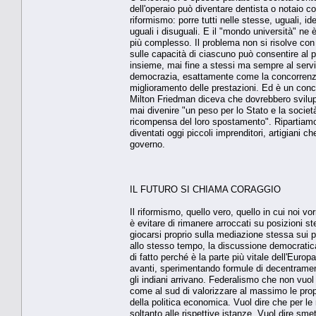
dell'operaio può diventare dentista o notaio con
riformismo: porre tutti nelle stesse, uguali, 
uguali i disuguali. E il "mondo università" ne
più complesso. Il problema non si risolve co
sulle capacità di ciascuno può consentire al po
insieme, mai fine a stessi ma sempre al servizi
democrazia, esattamente come la concorrenza 
miglioramento delle prestazioni. Ed è un conce
Milton Friedman diceva che dovrebbero svilupp
mai divenire "un peso per lo Stato e la società
ricompensa del loro spostamento". Ripartiamo
diventati oggi piccoli imprenditori, artigiani 
governo.
IL FUTURO SI CHIAMA CORAGGIO
Il riformismo, quello vero, quello in cui noi 
è evitare di rimanere arroccati su posizioni ste
giocarsi proprio sulla mediazione stessa sui 
allo stesso tempo, la discussione democratica
di fatto perché è la parte più vitale dell'Euro
avanti, sperimentando formule di decentramento
gli indiani arrivano. Federalismo che non vuol
come al sud di valorizzare al massimo le propr
della politica economica. Vuol dire che per le
soltanto alle rispettive istanze. Vuol dire sme