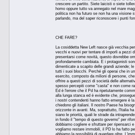
crescere un partito. Siete laicisti o siete tol
homo oppure tutto va annegato nel mare magnum
politica non ha futuro se non ha una visione s
parlando, ma del saper riconoscere i punti fon
CHE FARE?
La cosiddetta New Left nasce già vecchia perc
vecchi e nuovi per tentare di imporli a pezzi di
presentarsi come novità, questo dovrebbe ormai
profondamente cambiata. E i protagonisti sono
dimenticate a scapito delle grandi aziende; le 
tutti i suoi blocchi. Perché gli operai che in
esercito, composto da milioni di persone, che
offrire a questi pezzi di società delle alternat
spesso percepiti come "casta" e non come ra
Ed è l'errore che il Pd ha ripetutamente comm
alla lunga stanca ed è evidente che, prosegue
i nostri contendenti hanno fatto emergere è la 
chiedono gli italiani. Il nostro Paese ha biso
orizzonte in avanti. Ma, soprattutto, l'Italia h
siano le priorità, quali le strade da intrapren
in fondo il "tempo di questo governo" per rif
dobbiamo cogliere e sfruttare per ripensarci e p
vogliamo restare immobili, il PD lo ha fatto 
abbiamo la possibilità di guardare oltre. L'immob