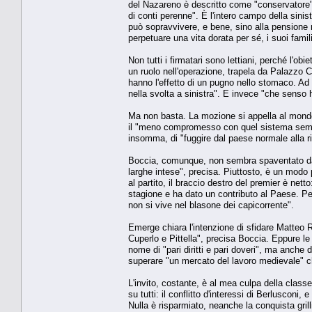
del Nazareno è descritto come "conservatore"
di conti perenne". È l'intero campo della sini
può sopravvivere, e bene, sino alla pension
perpetuare una vita dorata per sé, i suoi famil
Non tutti i firmatari sono lettiani, perché l'ob
un ruolo nell'operazione, trapela da Palazzo C
hanno l'effetto di un pugno nello stomaco. Ad 
nella svolta a sinistra". E invece "che senso 
Ma non basta. La mozione si appella al mondo 
il "meno compromesso con quel sistema sempre
insomma, di "fuggire dal paese normale alla ri
Boccia, comunque, non sembra spaventato dagl
larghe intese", precisa. Piuttosto, è un modo 
al partito, il braccio destro del premier è net
stagione e ha dato un contributo al Paese. Pe
non si vive nel blasone dei capicorrente".
Emerge chiara l'intenzione di sfidare Matteo R
Cuperlo e Pittella", precisa Boccia. Eppure le 
nome di "pari diritti e pari doveri", ma anche d
superare "un mercato del lavoro medievale" che
L'invito, costante, è al mea culpa della class
su tutti: il conflitto d'interessi di Berluscon
Nulla è risparmiato, neanche la conquista grill