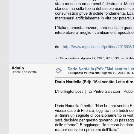
stato messo in croce perché destrorso. Mentre 
clandestina sulla teoria del circolo economico:
consumistico prive di solide fondamenta. Ecco,
mantenersi artificialmente in vita per potersi,
L'Italia riformista, invece, sarà quella in grad
interpretare al meglio i cambiamenti epocali d
da -
http://www.repubblica.it/politica/2013/08
«
Ultima modifica: Agosto 19, 2013, 07:45:30 pm da Ad
Admin
Dario Nardella (Pd): "Mai sentito Lett
Utente non iscritto
«
Risposta #1 inserito::
Agosto 19, 2013, 07:4
Dario Nardella (Pd): "Mai sentito Letta dire
L'Huffingtonpost | Di Pietro Salvatori Pub
Dario Nardella è netto: “Non ho mai sentito En
vicesindaco di Firenze, oggi tra i più fedeli 
a Rimini un segnale di posizionamento in vist
sarà decisivo per questo governo un passaggio
delle riforme”. E aggiunge: “Io stesso ho dato
ma per risolvere i problemi dell’Italia”