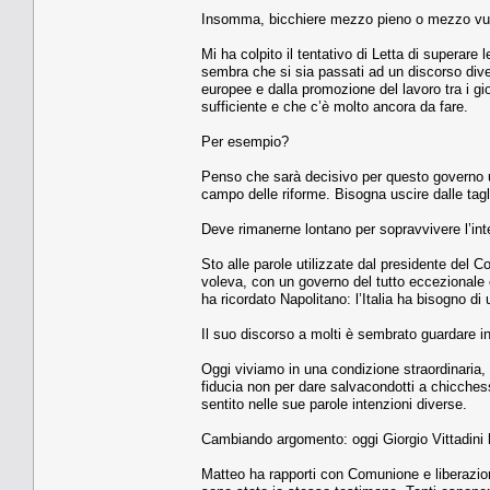
Insomma, bicchiere mezzo pieno o mezzo vu
Mi ha colpito il tentativo di Letta di superare 
sembra che si sia passati ad un discorso divers
europee e dalla promozione del lavoro tra i gi
sufficiente e che c’è molto ancora da fare.
Per esempio?
Penso che sarà decisivo per questo governo un
campo delle riforme. Bisogna uscire dalle tagliol
Deve rimanerne lontano per sopravvivere l’inte
Sto alle parole utilizzate dal presidente del 
voleva, con un governo del tutto eccezionale 
ha ricordato Napolitano: l’Italia ha bisogno di
Il suo discorso a molti è sembrato guardare in
Oggi viviamo in una condizione straordinaria, 
fiducia non per dare salvacondotti a chicchessi
sentito nelle sue parole intenzioni diverse.
Cambiando argomento: oggi Giorgio Vittadini ha
Matteo ha rapporti con Comunione e liberazion