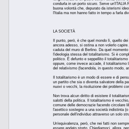
condurla in un porto sicuro. Serve un'ITALI
buona volontà che, depurato da isterismi ideolog
l'Italia ma non hanno fatto in tempo a farla di
LA SOCIETÀ
Il punto, però, è che quel mondo lì, quello de
ancora adesso, si ostina a non volerlo capire
caduta del muro di Berlino. Da quel momento in
l'ideologia stessa del totalitarismo. Si è com
politico. È defunto e seppellito il totalitarism
oppure, come invece accade, il totalitarismo 
del relativismo (facendola, in questo modo, a
Il totalitarismo è un modo di essere e di pensa
un partito che sia o diventa salvatore della p
nuovi o vecchi, la risoluzione dei problemi c
Non trova alcun diritto di esistere il totalitar
salotti della politica. Il totalitarismo è vec
comune delle democrazie facendo circolare lib
l'asettico sostegno a una società indistinta (
personale dell'individuo attraverso un solo
Un'equivalenza, però, che nei fatti non sempre
essere andato storto. Chiediamoci, allora, per