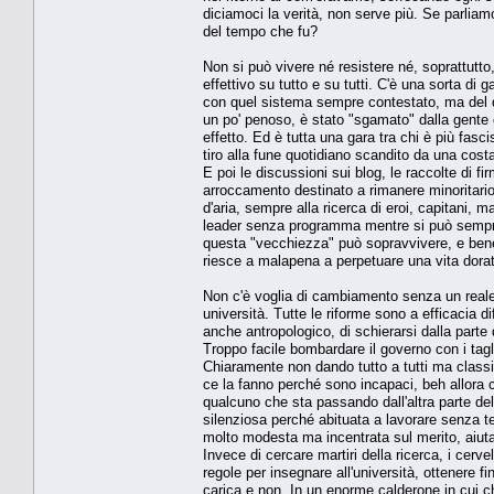
diciamoci la verità, non serve più. Se parliam
del tempo che fu?
Non si può vivere né resistere né, soprattutto
effettivo su tutto e su tutti. C'è una sorta di
con quel sistema sempre contestato, ma del qu
un po' penoso, è stato "sgamato" dalla gente c
effetto. Ed è tutta una gara tra chi è più fas
tiro alla fune quotidiano scandito da una cost
E poi le discussioni sui blog, le raccolte di f
arroccamento destinato a rimanere minoritario
d'aria, sempre alla ricerca di eroi, capitani, 
leader senza programma mentre si può sempre
questa "vecchiezza" può sopravvivere, e ben
riesce a malapena a perpetuare una vita dorata
Non c'è voglia di cambiamento senza un reale 
università. Tutte le riforme sono a efficacia 
anche antropologico, di schierarsi dalla parte 
Troppo facile bombardare il governo con i tagli
Chiaramente non dando tutto a tutti ma classif
ce la fanno perché sono incapaci, beh allora c
qualcuno che sta passando dall'altra parte dell
silenziosa perché abituata a lavorare senza t
molto modesta ma incentrata sul merito, aiuta a
Invece di cercare martiri della ricerca, i cerve
regole per insegnare all'università, ottenere fi
carica e non. In un enorme calderone in cui c