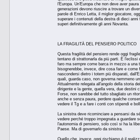
l'Europa. Un'Europa che non deve aver paura
generazioni devono riuscire a trovare un dive
parole di Enrico Letta, il miglior giocatore, o
superare i contenuti della destra di dieci anni
superi definitivamente gli anni Novanta.
LA FRAGILITÀ DEL PENSIERO POLITICO
Questa fragilità del pensiero rende oggi fragil
tentano di strattonarla da più parti. È l'ecliss
faro ma sempre come barca in mezzo a una temp
bisognerebbe, invece, dire cosa fare e come f
nascondersi dietro i totem più disparati, dall'E
quali, guarda caso, non governa nemmeno un es
Attualmente relegata all'angolo della storia de
dirigente e la gente, quella vera, due destini
Forse, non sarebbe del tutto sbagliato un ritor
anche e senza paura, perdere qualche consenso
vedere il Tg e a fare i conti con stipendi e boll
La sinistra deve ricominciare a pensarsi da sé
vedere perché troppo impegnata a guardare so
l'autonomia di pensiero, solo così si ha la libe
Paese. Ma di governarlo da sinistra.
Quello che, invece, oggi rischiamo è il realiz