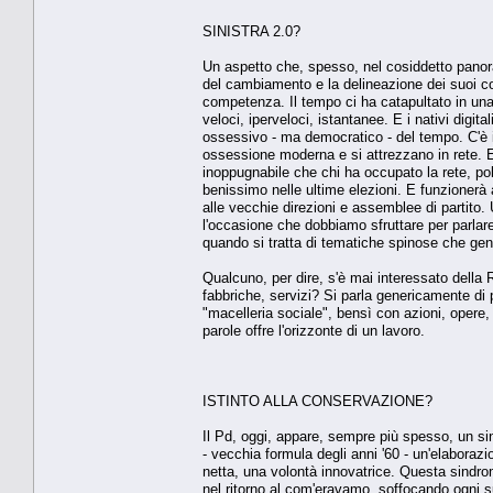
SINISTRA 2.0?
Un aspetto che, spesso, nel cosiddetto panorama
del cambiamento e la delineazione dei suoi con
competenza. Il tempo ci ha catapultato in una s
veloci, iperveloci, istantanee. E i nativi digital
ossessivo - ma democratico - del tempo. C'è 
ossessione moderna e si attrezzano in rete. 
inoppugnabile che chi ha occupato la rete, pol
benissimo nelle ultime elezioni. E funzionerà 
alle vecchie direzioni e assemblee di partito. 
l'occasione che dobbiamo sfruttare per parlare
quando si tratta di tematiche spinose che gen
Qualcuno, per dire, s'è mai interessato della R
fabbriche, servizi? Si parla genericamente di p
"macelleria sociale", bensì con azioni, opere,
parole offre l'orizzonte di un lavoro.
ISTINTO ALLA CONSERVAZIONE?
Il Pd, oggi, appare, sempre più spesso, un sin
- vecchia formula degli anni '60 - un'elaborazi
netta, una volontà innovatrice. Questa sindrom
nel ritorno al com'eravamo, soffocando ogni s