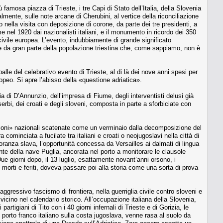
famosa piazza di Trieste, i tre Capi di Stato dell’Italia, della Slovenia
almente, sulle note arcane di Cherubini, al vertice della riconciliazione
to nella visita con deposizione di corone, da parte dei tre presidenti, a
e nel 1920 dai nazionalisti italiani, e il monumento in ricordo dei 350
 civile europea. L’evento, indubbiamente di grande significato
re da gran parte della popolazione triestina che, come sappiamo, non è
palle del celebrativo evento di Trieste, al di là dei nove anni spesi per
opeo. Si apre l’abisso della «questione adriatica».
ia di D’Annunzio, dell’impresa di Fiume, degli interventisti delusi già
erbi, dei croati e degli sloveni, composta in parte a sforbiciate con
stioni» nazionali scatenate come un verminaio dalla decomposizione del
cominciata a fucilate tra italiani e croati o neojugoslavi nella città di
ranza slava, l’opportunità concessa da Versailles ai dalmati di lingua
nte della nave Puglia, ancorata nel porto a monitorare le clausole
Due giorni dopo, il 13 luglio, esattamente novant’anni orsono, i
ò morti e feriti, doveva passare poi alla storia come una sorta di prova
gressivo fascismo di frontiera, nella guerriglia civile contro sloveni e
 vicino nel calendario storico. All’occupazione italiana della Slovenia,
tigiani di Tito con i 40 giorni infernali di Trieste e di Gorizia, le
ni porto franco italiano sulla costa jugoslava, venne rasa al suolo da