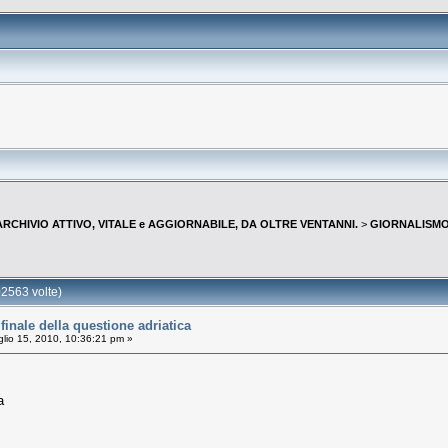
--ARCHIVIO ATTIVO, VITALE e AGGIORNABILE, DA OLTRE VENTANNI.
>
GIORNALISMO 
2563 volte)
inale della questione adriatica
lio 15, 2010, 10:36:21 pm »
a