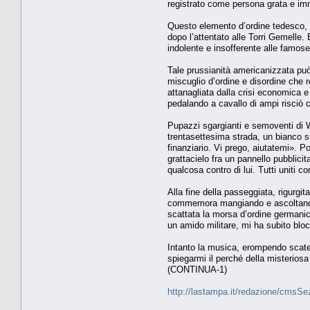
registrato come persona grata e im
Questo elemento d’ordine tedesco, s
dopo l’attentato alle Torri Gemelle
indolente e insofferente alle famo
Tale prussianità americanizzata può 
miscuglio d’ordine e disordine che r
attanagliata dalla crisi economica e
pedalando a cavallo di ampi risciò car
Pupazzi sgargianti e semoventi di Wa
trentasettesima strada, un bianco s
finanziario. Vi prego, aiutatemi». 
grattacielo fra un pannello pubblici
qualcosa contro di lui. Tutti uniti co
Alla fine della passeggiata, rigurgi
commemora mangiando e ascoltando r
scattata la morsa d’ordine germanic
un amido militare, mi ha subito bloc
Intanto la musica, erompendo scaten
spiegarmi il perché della misterios
(CONTINUA-1)
http://lastampa.it/redazione/cmsSez