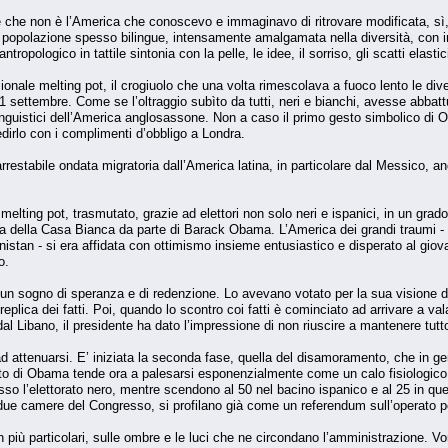
e che non è l’America che conoscevo e immaginavo di ritrovare modificata, sì, 
polazione spesso bilingue, intensamente amalgamata nella diversità, con infin
ropologico in tattile sintonia con la pelle, le idee, il sorriso, gli scatti elasti
zionale melting pot, il crogiuolo che una volta rimescolava a fuoco lento le dive
1 settembre. Come se l’oltraggio subìto da tutti, neri e bianchi, avesse abbat
 linguistici dell’America anglosassone. Non a caso il primo gesto simbolico di
edirlo con i complimenti d’obbligo a Londra.
’inarrestabile ondata migratoria dall’America latina, in particolare dal Messico,
melting pot, trasmutato, grazie ad elettori non solo neri e ispanici, in un gra
ella Casa Bianca da parte di Barack Obama. L’America dei grandi traumi - i flagel
anistan - si era affidata con ottimismo insieme entusiastico e disperato al giov
o.
un sogno di speranza e di redenzione. Lo avevano votato per la sua visione d
eplica dei fatti. Poi, quando lo scontro coi fatti è cominciato ad arrivare a 
l Libano, il presidente ha dato l’impressione di non riuscire a mantenere tu
d attenuarsi. E’ iniziata la seconda fase, quella del disamoramento, che in
to di Obama tende ora a palesarsi esponenzialmente come un calo fisiologico 
esso l’elettorato nero, mentre scendono al 50 nel bacino ispanico e al 25 in q
e due camere del Congresso, si profilano già come un referendum sull’operato p
più particolari, sulle ombre e le luci che ne circondano l’amministrazione. Vorre