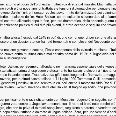
, attorno al podio dell’orchestra multietnica diretta dal maestro Muti nella più 
no voluti più di nove anni di trattative e tensioni diplomatiche per giungere fin
 sloveno Danilo Turk e il croato Ivo Josipovic. Il rito dell’amicizia è poi culmina
ferite: il palazzo dell’ex Hotel Balkan, centro culturale sloveno dato alle fiamm
lmati costretti all’esodo dopo la fine, per loro drammatica, della seconda guerra
enticanza politica di cui dirò più avanti, è stato accolto e seguito con favo
e l’altra allusa (l’esodo dal 1945 in poi) dicono comunque, di per sé, che alle s
essore di un dossier storico fra i più tormentati e complessi del Novecento eur
a nazione giovane e caotica, l’Italia esasperata dalla «vittoria mutilata», l’Ital
una nuova entità multinazionale mai esistita prima del 1919: la Jugoslavia dei s
ro austroungarico.
ell’Hotel Balkan, per esempio, affondano nel marasma esponenziale delle «que
riatica», prima di esplodere vistosamente tra italiani e sloveni a Trieste, era 
a tempo incandescente. Traumatizzava già il capoluogo della Dalmazia, a maggio
deravano, per la cittadinanza italiana. L’11 luglio 1920 Tommaso Gulli, comanda
ai gendarmi jugoslavi in uno scontro in cui perì anche il motorista Aldo Rossi. 
assaltavano il «covo sloveno» dell’Hotel Balkan. Il tragico episodio, che provoc
si politicamente e razzisticamente con Mussolini, degenerò in seguito, con l’ag
lla guerra vera contro la Jugoslavia monarchica. Il resto ci è più noto perché più
, che non fu priva di misfatti sanguinosi, seguirono a catena le vendette dei par
le popolazioni istriane e dalmate di lingua italiana. Zara, per una ventina d’an