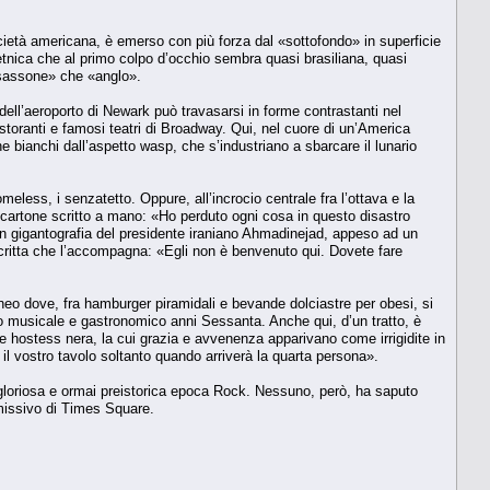
ietà americana, è emerso con più forza dal «sottofondo» in superficie
etnica che al primo colpo d’occhio sembra quasi brasiliana, quasi
«sassone» che «anglo».
 dell’aeroporto di Newark può travasarsi in forme contrastanti nel
istoranti e famosi teatri di Broadway. Qui, nel cuore di un’America
he bianchi dall’aspetto wasp, che s’industriano a sbarcare il lunario
eless, i senzatetto. Oppure, all’incrocio centrale fra l’ottava e la
 cartone scritto a mano: «Ho perduto ogni cosa in questo disastro
 in gigantografia del presidente iraniano Ahmadinejad, appeso ad un
 scritta che l’accompagna: «Egli non è benvenuto qui. Dovete fare
raneo dove, fra hamburger piramidali e bevande dolciastre per obesi, si
 musicale e gastronomico anni Sessanta. Anche qui, d’un tratto, è
 hostess nera, la cui grazia e avvenenza apparivano come irrigidite in
il vostro tavolo soltanto quando arriverà la quarta persona».
 gloriosa e ormai preistorica epoca Rock. Nessuno, però, ha saputo
rmissivo di Times Square.