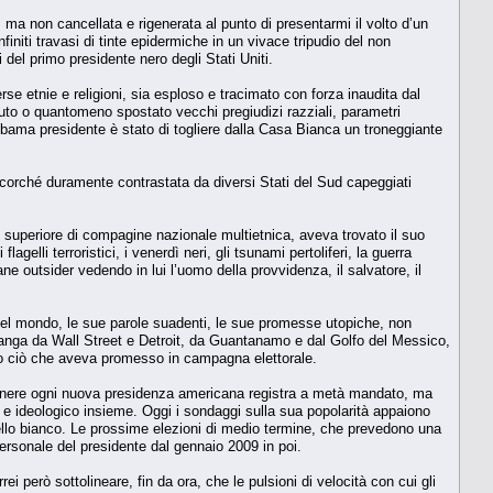
ma non cancellata e rigenerata al punto di presentarmi il volto d’un
iti travasi di tinte epidermiche in un vivace tripudio del non
ci del primo presidente nero degli Stati Uniti.
rse etnie e religioni, sia esploso e tracimato con forza inaudita dal
tuto o quantomeno spostato vecchi pregiudizi razziali, parametri
 Obama presidente è stato di togliere dalla Casa Bianca un troneggiante
 ancorché duramente contrastata da diversi Stati del Sud capeggiati
do superiore di compagine nazionale multietnica, aveva trovato il suo
li terroristici, i venerdì neri, gli tsunami pertoliferi, la guerra
ane outsider vedendo in lui l’uomo della provvidenza, il salvatore, il
el mondo, le sue parole suadenti, le sue promesse utopiche, non
valanga da Wall Street e Detroit, da Guantanamo e dal Golfo del Messico,
tto ciò che aveva promesso in campagna elettorale.
 genere ogni nuova presidenza americana registra a metà mandato, ma
e ideologico insieme. Oggi i sondaggi sulla sua popolarità appaiono
uello bianco. Le prossime elezioni di medio termine, che prevedono una
ersonale del presidente dal gennaio 2009 in poi.
i però sottolineare, fin da ora, che le pulsioni di velocità con cui gli