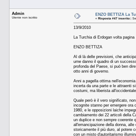
Admin
ENZO BETTIZA La Tur
Utente non iscritto
«
Risposta #47 inserito::
Se
13/9/2010
La Turchia di Erdogan volta pagina
ENZO BETTIZA
Al di là delle previsioni, che antici
urne danno il quadro di un successo 
profonda del Paese, si può ben dire
otto anni di governo.
Anni a pagella ottima nell'economia
incerta da una parte e le attraenti 
costumi, ma liberista all'occidentale
Quale però è il vero significato, no
incognite stanno per emergere ora d
1980, e le opposizioni laiche impeg
cambiamento dei 22 articoli della C
un duplice e non sempre coerente qu
all'emancipazione della donna, alle c
storicamente il più duro, al potere c
con un misto d'autoritarismo illumi