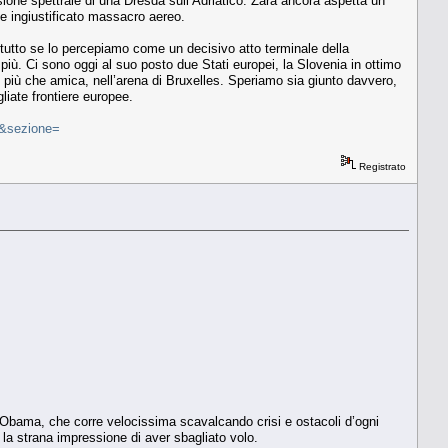
sione spettrale di una Dresda sull’Adriatico. Zara ancora aspetta un
 e ingiustificato massacro aereo.
prattutto se lo percepiamo come un decisivo atto terminale della
 più. Ci sono oggi al suo posto due Stati europei, la Slovenia in ottimo
rei più che amica, nell’arena di Bruxelles. Speriamo sia giunto davvero,
liate frontiere europee.
=&sezione=
Registrato
 Obama, che corre velocissima scavalcando crisi e ostacoli d’ogni
a strana impressione di aver sbagliato volo.