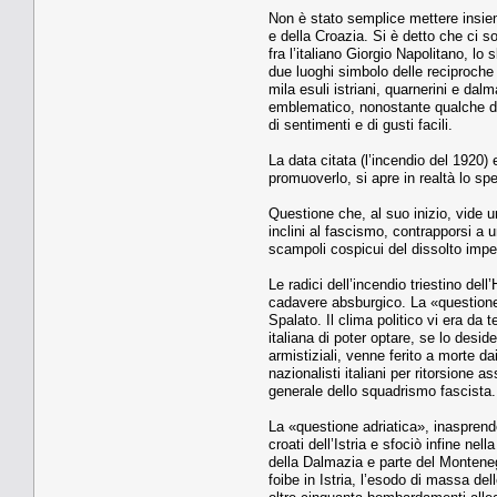
Non è stato semplice mettere insieme
e della Croazia. Si è detto che ci so
fra l’italiano Giorgio Napolitano, lo
due luoghi simbolo delle reciproche 
mila esuli istriani, quarnerini e da
emblematico, nonostante qualche dim
di sentimenti e di gusti facili.
La data citata (l’incendio del 1920) 
promuoverlo, si apre in realtà lo sp
Questione che, al suo inizio, vide un
inclini al fascismo, contrapporsi a 
scampoli cospicui del dissolto impe
Le radici dell’incendio triestino d
cadavere absburgico. La «questione ad
Spalato. Il clima politico vi era d
italiana di poter optare, se lo desi
armistiziali, venne ferito a morte d
nazionalisti italiani per ritorsione 
generale dello squadrismo fascista.
La «questione adriatica», inasprendo
croati dell’Istria e sfociò infine ne
della Dalmazia e parte del Montenegro
foibe in Istria, l’esodo di massa del