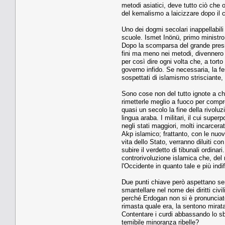
metodi asiatici, deve tutto ciò che 
del kemalismo a laicizzare dopo il ca
Uno dei dogmi secolari inappellabili 
scuole. Ismet Inönü, primo ministro 
Dopo la scomparsa del grande presid
fini ma meno nei metodi, divennero i
per così dire ogni volta che, a tort
governo infido. Se necessaria, la fe
sospettati di islamismo strisciante
Sono cose non del tutto ignote a chi
rimetterle meglio a fuoco per comp
quasi un secolo la fine della rivolu
lingua araba. I militari, il cui sup
negli stati maggiori, molti incarcera
Akp islamico; frattanto, con le nuov
vita dello Stato, verranno diluiti con
subire il verdetto di tibunali ordin
controrivoluzione islamica che, del
l'Occidente in quanto tale e più indi
Due punti chiave però aspettano sem
smantellare nel nome dei diritti civ
perché Erdogan non si è pronunciato
rimasta quale era, la sentono mirata
Contentare i curdi abbassando lo sba
temibile minoranza ribelle?