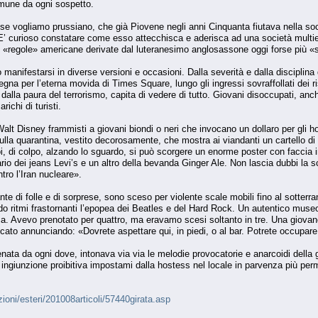
mune da ogni sospetto.
e vogliamo prussiano, che già Piovene negli anni Cinquanta fiutava nella soc
. E’ curioso constatare come esso attecchisca e aderisca ad una società multi
se «regole» americane derivate dal luteranesimo anglosassone oggi forse più 
manifestarsi in diverse versioni e occasioni. Dalla severità e dalla disciplina
egna per l’eterna movida di Times Square, lungo gli ingressi sovraffollati dei r
 dalla paura del terrorismo, capita di vedere di tutto. Giovani disoccupati, anc
ichi di turisti.
lt Disney frammisti a giovani biondi o neri che invocano un dollaro per gli hom
ulla quarantina, vestito decorosamente, che mostra ai viandanti un cartello di
Poi, di colpo, alzando lo sguardo, si può scorgere un enorme poster con faccia
tario dei jeans Levi’s e un altro della bevanda Ginger Ale. Non lascia dubbi la
ntro l’Iran nucleare».
tante di folle e di sorprese, sono sceso per violente scale mobili fino al sotter
itmi frastornanti l’epopea dei Beatles e del Hard Rock. Un autentico museo
a. Avevo prenotato per quattro, ma eravamo scesi soltanto in tre. Una giovane
cato annunciando: «Dovrete aspettare qui, in piedi, o al bar. Potrete occupare 
ata da ogni dove, intonava via via le melodie provocatorie e anarcoidi della
a ingiunzione proibitiva impostami dalla hostess nel locale in parvenza più pe
ioni/esteri/201008articoli/57440girata.asp