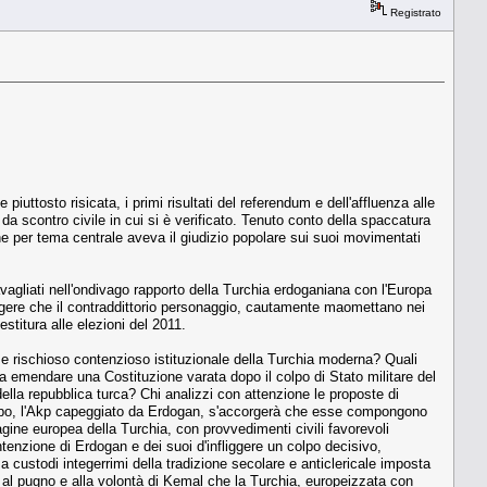
Registrato
iuttosto risicata, i primi risultati del referendum e dell'affluenza alle
da scontro civile in cui si è verificato. Tenuto conto della spaccatura
e per tema centrale aveva il giudizio popolare sui suoi movimentati
vagliati nell'ondivago rapporto della Turchia erdoganiana con l'Europa
iungere che il contraddittorio personaggio, cautamente maomettano nei
estitura alle elezioni del 2011.
o e rischioso contenzioso istituzionale della Turchia moderna? Quali
a emendare una Costituzione varata dopo il colpo di Stato militare del
lla repubblica turca? Chi analizzi con attenzione le proposte di
luppo, l'Akp capeggiato da Erdogan, s'accorgerà che esse compongono
gine europea della Turchia, con provvedimenti civili favorevoli
intenzione di Erdogan e dei suoi d'infliggere un colpo decisivo,
 a custodi integerrimi della tradizione secolare e anticlericale imposta
 al pugno e alla volontà di Kemal che la Turchia, europeizzata con