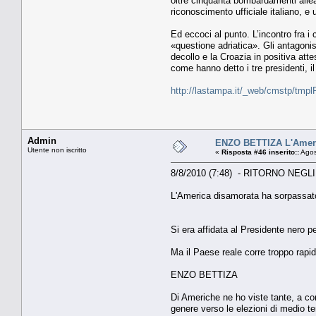
oltre cinquanta bombardamenti alleat
riconoscimento ufficiale italiano, e
Ed eccoci al punto. L’incontro fra i 
«questione adriatica». Gli antagonis
decollo e la Croazia in positiva atte
come hanno detto i tre presidenti, i
http://lastampa.it/_web/cmstp/tmpl
Admin
ENZO BETTIZA L'Ameri
Utente non iscritto
«
Risposta #46 inserito::
Agos
8/8/2010 (7:48) - RITORNO NEGL
L'America disamorata ha sorpassa
Si era affidata al Presidente nero pe
Ma il Paese reale corre troppo rapid
ENZO BETTIZA
Di Americhe ne ho viste tante, a c
genere verso le elezioni di medio t