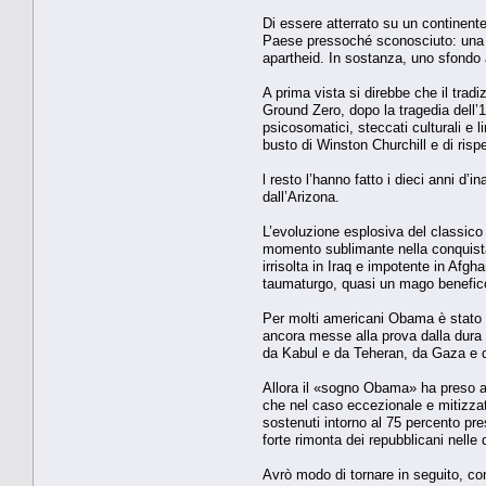
Di essere atterrato su un continent
Paese pressoché sconosciuto: una po
apartheid. In sostanza, uno sfondo ant
A prima vista si direbbe che il tradi
Ground Zero, dopo la tragedia dell’1
psicosomatici, steccati culturali e
busto di Winston Churchill e di risp
l resto l’hanno fatto i dieci anni d
dall’Arizona.
L’evoluzione esplosiva del classico 
momento sublimante nella conquista d
irrisolta in Iraq e impotente in Afgh
taumaturgo, quasi un mago benefic
Per molti americani Obama è stato 
ancora messe alla prova dalla dura r
da Kabul e da Teheran, da Gaza e da
Allora il «sogno Obama» ha preso a
che nel caso eccezionale e mitizza
sostenuti intorno al 75 percento pr
forte rimonta dei repubblicani nell
Avrò modo di tornare in seguito, con 