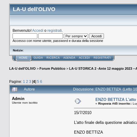
LA-U dell'OLIVO
Benvenuto!
Accedi
o
registrati
.
Accesso con nome utente, password e durata della sessione
Notizie
:
HOME
GUIDA
RICERCA
AGENDA
ACCEDI
REGISTRATI
LA-U dell'OLIVO
>
Forum Pubblico
>
LA-U STORICA 2 -Ante 12 maggio 2023 
Pagine:
1
2
3
[
4
]
5
6
Autore
Discussione: ENZO BETTIZA (Letto 10
Admin
ENZO BETTIZA L'atto f
Utente non iscritto
«
Risposta #45 inserito::
Lug
15/7/2010
L'atto finale della questione adriatic
ENZO BETTIZA