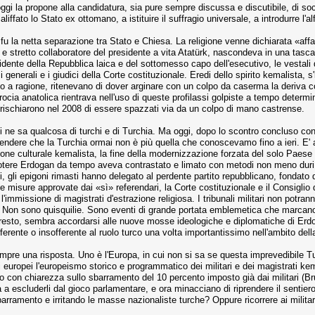
oggi la propone alla candidatura, sia pure sempre discussa e discutibile, di so
liffato lo Stato ex ottomano, a istituire il suffragio universale, a introdurre l'a
fu la netta separazione tra Stato e Chiesa. La religione venne dichiarata «affare 
e stretto collaboratore del presidente a vita Atatürk, nascondeva in una tasca u
ente della Repubblica laica e del sottomesso capo dell'esecutivo, le vestali 
 generali e i giudici della Corte costituzionale. Eredi dello spirito kemalista, 
o o a ragione, ritenevano di dover arginare con un colpo da caserma la deriva c
rocia anatolica rientrava nell'uso di queste profilassi golpiste a tempo determi
, rischiarono nel 2008 di essere spazzati via da un colpo di mano castrense.
 ne sa qualcosa di turchi e di Turchia. Ma oggi, dopo lo scontro concluso con l
rendere che la Turchia ormai non è più quella che conoscevamo fino a ieri. E
zione culturale kemalista, la fine della modernizzazione forzata del solo Paese 
erpotere Erdogan da tempo aveva contrastato e limato con metodi non meno duri 
ti, gli epigoni rimasti hanno delegato al perdente partito repubblicano, fondato 
e misure approvate dai «sì» referendari, la Corte costituzionale e il Consiglio 
 l'immissione di magistrati d'estrazione religiosa. I tribunali militari non potran
ari. Non sono quisquilie. Sono eventi di grande portata emblemetica che marcan
 resto, sembra accordarsi alle nuove mosse ideologiche e diplomatiche di Erdog
fferente o insofferente al ruolo turco una volta importantissimo nell'ambito dell
pre una risposta. Uno è l'Europa, in cui non si sa se questa imprevedibile Tur
ili europei l'europeismo storico e programmatico dei militari e dei magistrati ke
 con chiarezza sullo sbarramento del 10 percento imposto già dai militari (Bru
 a escluderli dal gioco parlamentare, e ora minacciano di riprendere il sentiero
rramento e irritando le masse nazionaliste turche? Oppure ricorrere ai militari,