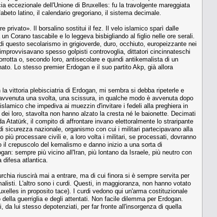
cia eccezionale dell'Unione di Bruxelles: fu la travolgente mareggiata
lfabeto latino, il calendario gregoriano, il sistema decimale.
privato». Il borsalino sostitui il fez. Il velo islamico sparì dalle
n Corano tascabile e lo leggeva bisbigliando al figlio nelle ore serali.
di questo secolarismo in grigioverde, duro, occhiuto, europeizzante nei
s'improvvisavano spesso golpisti controvoglia, dittatori cincinnateschi
orrotta o, secondo loro, antisecolare e quindi antikemalista di un
nato. Lo stesso premier Erdogan e il suo partito Akp, già allora
a vittoria plebisciatria di Erdogan, mi sembra si debba ripeterle e
' avvenuta una svolta, una scissura, in qualche modo è avvenuta dopo
islamico che impediva ai muezzin d'invitare i fedeli alla preghiera in
dei loro, stavolta non hanno alzato la cresta né le baionette. Decimati
da Atatürk, il compito di affrontare invano elettoralmente lo straripante
di sicurezza nazionale, organismo con cui i militari partecipavano alla
no più processare civili e, a loro volta i militari, se processati, dovranno
o il crepuscolo del kemalismo e danno inizio a una sorta di
an: sempre più vicino all'Iran, più lontano da Israele, più neutro con
a difesa atlantica.
chia riuscirà mai a entrare, ma di cui finora si è sempre servita per
malisti. L'altro sono i curdi. Questi, in maggioranza, non hanno votato
xelles in proposito tace). I curdi vedono qui un'arma costituzionale
 della guerriglia e degli attentati. Non facile dilemma per Erdogan.
 da lui stesso depotenziati, per far fronte all'insorgenza di quella