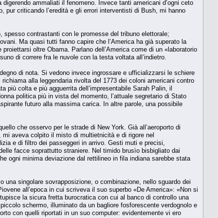
a digerendo ammaliati il fenomeno. Invece tanti americani d’ogni ceto
o, pur criticando l’eredità e gli errori interventisti di Bush, mi hanno
o, spesso contrastanti con le promesse del tribuno elettorale;
iovani. Ma quasi tutti fanno capire che l’America ha già superato la
e e proiettarsi oltre Obama. Parlano dell’America come di un «laboratorio
o di correre fra le nuvole con la testa voltata all’indietro.
degno di nota. Si vedono invece ingrossare e ufficializzarsi le schiere
richiama alla leggendaria rivolta del 1773 dei coloni americani contro
 più colta e più agguerrita dell’impresentabile Sarah Palin, il
na politica più in vista del momento, l’attuale segretario di Stato
aspirante futuro alla massima carica. In altre parole, una possibile
 quello che osservo per le strade di New York. Già all’aeroporto di
 aveva colpito il misto di multietnicità e di rigore nel
ia e di filtro dei passeggeri in arrivo. Gesti muti e precisi,
lle facce soprattutto straniere. Nel timido brusìo bisbigliato dai
che ogni minima deviazione dal rettilineo in fila indiana sarebbe stata
ivo una singolare sovrapposizione, o combinazione, nello sguardo dei
 Piovene all’epoca in cui scriveva il suo superbo «De America»: «Non si
upisce la sicura fretta burocratica con cui al banco di controllo una
ul piccolo schermo, illuminato da un bagliore fosforescente verdognolo e
orto con quelli riportati in un suo computer: evidentemente vi ero