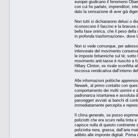
europei giudicano il fenomeno Obama
con cui ho parlato, imprenditori, inte
dato la sensazione di aver già diger
Non tutti si dichiararono delusi o d
riconoscono il fascino e la bravura 
bella fase onirica, che il peso dell
in profonda trasformazione», dove la
Non si vede comunque, per adesso, tr
infervorate del movimento conservat
le imposte britanniche sul tè; sotto
movimento anti-tasse è riuscito a f
Hillary Clinton, ex rivale sconfitta 
riscossa vendicativa dall’interno dell
Alle informazioni politiche apprensi
Newark, al primo contatto con questa
comportamento dei molti uomini e donn
padronanza istantanea e assoluta dei
passeggeri avviati ai banchi di contr
immediatamente percepita e repress
Il clima generale, se posso esprime
poliziotti che era scuro nella tint
capisce nulla di questo continente s
poliziotta nera, grassa, dall’aria m
adibito alle impronte digitali. Prim