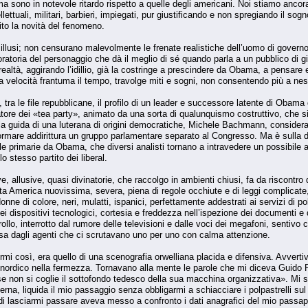
 sono in notevole ritardo rispetto a quelle degli americani. Noi stiamo ancor
llettuali, militari, barbieri, impiegati, pur giustificando e non spregiando il sogn
ito la novità del fenomeno.
isillusi; non censurano malevolmente le frenate realistiche dell’uomo di govern
oratoria del personaggio che dà il meglio di sé quando parla a un pubblico di g
a realtà, aggirando l’idillio, già la costringe a prescindere da Obama, a pensar
 velocità frantuma il tempo, travolge miti e sogni, non consentendo più a nessun
a le file repubblicane, il profilo di un leader e successore latente di Obama 
ore dei «tea party», animato da una sorta di qualunquismo costruttivo, che si 
 la guida di una luterana di origini democratiche, Michele Bachmann, considerata
ormare addirittura un gruppo parlamentare separato al Congresso. Ma è sulla don
alle primarie da Obama, che diversi analisti tornano a intravedere un possibile 
o stesso partito dei liberal.
ve, allusive, quasi divinatorie, che raccolgo in ambienti chiusi, fa da riscontro
 America nuovissima, severa, piena di regole occhiute e di leggi complicate, mi
e di colore, neri, mulatti, ispanici, perfettamente addestrati ai servizi di poliz
 dispositivi tecnologici, cortesia e freddezza nell’ispezione dei documenti e de
ollo, interrotto dal rumore delle televisioni e dalle voci dei megafoni, sentivo 
a dagli agenti che ci scrutavano uno per uno con calma attenzione.
rmi così, era quello di una scenografia orwelliana placida e difensiva. Avvert
a e nordico nella fermezza. Tornavano alla mente le parole che mi diceva Guido
e non si coglie il sottofondo tedesco della sua macchina organizzativa». Mi st
aterna, liquida il mio passaggio senza obbligarmi a schiacciare i polpastrelli s
a di lasciarmi passare aveva messo a confronto i dati anagrafici del mio passap