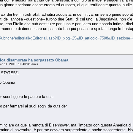
i come nessun’altra città della penisola: il cumulo di macerie suggeriva la vi
 un giorno speriamo anche croato ed europeo, di quel terrificante quanto inutile
capi dei tre limitrofi Stati adriatici acquista, in definitiva, un senso pieno so
ti dell’annosa «questione» furono due Stati, di cui uno, la Jugoslavia, non c’è
sa, con l’Italia che può costituire per l’una e per l’altra una sponda intima, di
l momento di dimenticare un passato fra i più pesanti e spietati lungo le frastag
Rubriche/editoriali/gEditoriali.asp?ID_blog=25&ID_articolo=7598&ID_sezione
ca disamorata ha sorpassato Obama
to 11, 2010, 10:40:35 am »
I STATES/1
to Obama
r sconfiggere le paure e la crisi.
o per fermarsi ai suoi sogni da outsider
ominciare da quella remota di Eisenhower, ma l’impatto con questa America di
ermine di novembre, è per me davvero sorprendente e anche sconcertante. Ho l