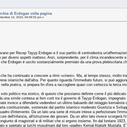
chia di Erdogan volta pagina
ttembre 13, 2010, 04:09:52 pm »
pavano per Recep Tayyp Erdogan e il suo partito di centrodestra un'affermazione p
per diversi aspetti inatteso. Anzi, sorprendente, per il clima incandescente e 
 che Erdogan è uscito sostanzialmente premiato da una prova plebiscitaria ch
 che ha continuato a crescere a ritmi «cinesi». Ma, al tempo stesso, molto tra
sirene islamiche dall'altra. Per quanto riguarda l'immediato futuro, si può agg
 nella pratica, si prepara fin d'ora a raccogliere quasi con certezza la terza inv
n solo politico ma storico, di questo che possiamo definire come il più delicat
a una simile contesa ai ferri corti tra il governo di Tayyp Erdogan, impegnato 
nate invece a difenderla vedendovi un ultimo baluardo del retaggio kemalista de
arta costituzionale, sostenute dal partito islamico moderato Giustizia e Svi
adro d'intervento. Da un lato una serie di misure intese a perfezionare l'imma
ure dell'infanzia, all'istruzione dei giovani. Da un altro lato invece scorgerà l'
ongiunto di magistrati e di militari che si ergono insieme, fin dal lontano 1923,
nato e spietato ai turchi musulmani dal loro «padre» Kemal Atatürk Mustafa. E'