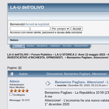
LA-U dell'OLIVO
Benvenuto!
Accedi
o
registrati
.
Accesso con nome utente, password e durata della sessione
Notizie
:
HOME
GUIDA
RICERCA
AGENDA
ACCEDI
REGISTRATI
LA-U dell'OLIVO
>
Forum Pubblico
>
LA-U STORICA 2 -Ante 12 maggio 2023 
INVESTICATIVO d'INCHIESTA. OPINIONISTI.
>
Beniamino Pagliaro. Attenzione!
Pagine: [
1
]
Autore
Discussione: Beniamino Pagliaro. Attenzione! -
Admin
Beniamino Pagliaro. Attenzione! - 
Administrator
«
inserito::
Dicembre 05, 2020, 05:13:24 pm »
Hero Member
Beniamino Pagliaro - La Repubblica 10:59 (23 
Scollegato
A me
Attenzione! - L'economia ha una nuova valuta
Messaggi: 31.672
1° dicembre 2020