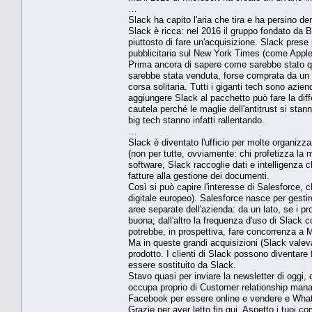
…
Slack ha capito l'aria che tira e ha persino d
Slack è ricca: nel 2016 il gruppo fondato da B
piuttosto di fare un'acquisizione. Slack prese
pubblicitaria sul New York Times (come Apple
Prima ancora di sapere come sarebbe stato qu
sarebbe stata venduta, forse comprata da u
corsa solitaria. Tutti i giganti tech sono azien
aggiungere Slack al pacchetto può fare la di
cautela perché le maglie dell'antitrust si sta
big tech stanno infatti rallentando.
…
Slack è diventato l'ufficio per molte organizza
(non per tutte, ovviamente: chi profetizza la m
software, Slack raccoglie dati e intelligenza
fatture alla gestione dei documenti.
Così si può capire l'interesse di Salesforce, 
digitale europeo). Salesforce nasce per gestire
aree separate dell'azienda: da un lato, se i p
buona; dall'altro la frequenza d'uso di Slack
potrebbe, in prospettiva, fare concorrenza a M
Ma in queste grandi acquisizioni (Slack valeva 
prodotto. I clienti di Slack possono diventare 
essere sostituito da Slack.
Stavo quasi per inviare la newsletter di oggi,
occupa proprio di Customer relationship manage
Facebook per essere online e vendere e Whats
Grazie per aver letto fin qui. Aspetto i tuoi 