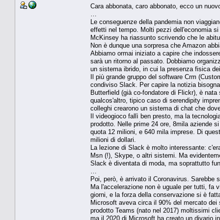
Cara abbonata, caro abbonato, ecco un nuovo
…
Le conseguenze della pandemia non viaggiano 
effetti nel tempo. Molti pezzi dell'economia s
McKinsey ha riassunto scrivendo che le abitudi
Non è dunque una sorpresa che Amazon abbia 
Abbiamo ormai iniziato a capire che indossere
sarà un ritorno al passato. Dobbiamo organizza
un sistema ibrido, in cui la presenza fisica de
Il più grande gruppo del software Crm (Custom
condiviso Slack. Per capire la notizia bisogna
Butterfield (già co-fondatore di Flickr), è nat
qualcos'altro, tipico caso di serendipity impre
colleghi crearono un sistema di chat che doveva
Il videogioco fallì ben presto, ma la tecnologi
prodotto. Nelle prime 24 ore, 8mila aziende si i
quota 12 milioni, e 640 mila imprese. Di ques
milioni di dollari.
La lezione di Slack è molto interessante: c'e
Msn (!), Skype, o altri sistemi. Ma evidentem
Slack è diventata di moda, ma soprattutto funz
…
Poi, però, è arrivato il Coronavirus. Sarebbe 
Ma l'accelerazione non è uguale per tutti, fa vin
giorni, e la forza della conservazione si è fatt
Microsoft aveva circa il 90% del mercato dei se
prodotto Teams (nato nel 2017) moltissimi client
ma il 2020 di Microsoft ha creato un divario i