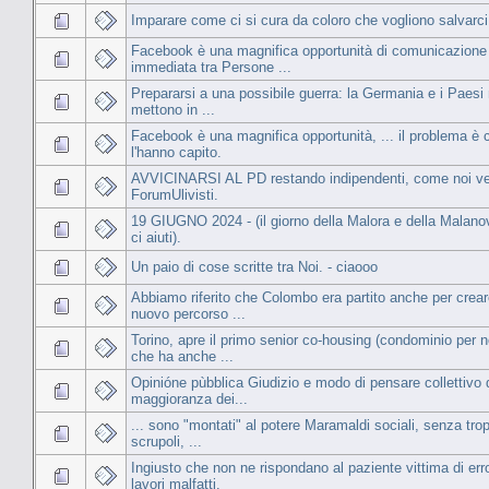
Imparare come ci si cura da coloro che vogliono salvarci
Facebook è una magnifica opportunità di comunicazione
immediata tra Persone ...
Prepararsi a una possibile guerra: la Germania e i Paesi 
mettono in ...
Facebook è una magnifica opportunità, ... il problema è 
l'hanno capito.
AVVICINARSI AL PD restando indipendenti, come noi v
ForumUlivisti.
19 GIUGNO 2024 - (il giorno della Malora e della Malano
ci aiuti).
Un paio di cose scritte tra Noi. - ciaooo
Abbiamo riferito che Colombo era partito anche per crea
nuovo percorso ...
Torino, apre il primo senior co-housing (condominio per n
che ha anche ...
Opinióne pùbblica Giudizio e modo di pensare collettivo 
maggioranza dei...
... sono "montati" al potere Maramaldi sociali, senza trop
scrupoli, ...
Ingiusto che non ne rispondano al paziente vittima di erro
lavori malfatti.