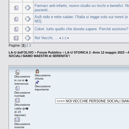
Farmaci anti-infarto, nuovo studio su rischi e benefici: Non
pazienti...
Asili nido e rette salate: l’Italia si regge solo sui nonni (e 
NO).
Colori: tutto quello che dovete sapere. Perché esistono?
Noi Vecchi, ...
«
1
2
»
Pagine: [
1
]
2
3
LA-U dell'OLIVO
>
Forum Pubblico
>
LA-U STORICA 2 -Ante 12 maggio 2023 
SOCIALI SIAMO MAESTRI di SERENITA'!
Discussione
Discussione
chiusa
in cui si �
intervenuti
Discussione
importante
Discussione
normale
Discussione
calda (pi�
di 15
risposte)
Discussione
rovente