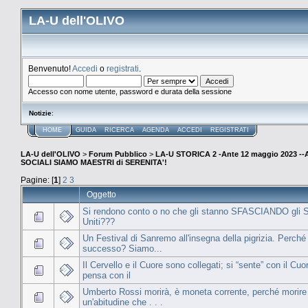
LA-U dell'OLIVO
Benvenuto!
Accedi
o
registrati
.
Accesso con nome utente, password e durata della sessione
Notizie
:
HOME
GUIDA
RICERCA
AGENDA
ACCEDI
REGISTRATI
LA-U dell'OLIVO
>
Forum Pubblico
>
LA-U STORICA 2 -Ante 12 maggio 2023 
SOCIALI SIAMO MAESTRI di SERENITA'!
Pagine: [
1
]
2
3
Oggetto
Si rendono conto o no che gli stanno SFASCIANDO gli S
Uniti???
Un Festival di Sanremo all'insegna della pigrizia. Perché
successo? Siamo...
Il Cervello e il Cuore sono collegati; si “sente” con il Cuor
pensa con il
Umberto Rossi morirà, è moneta corrente, perché morire
un'abitudine che . . .