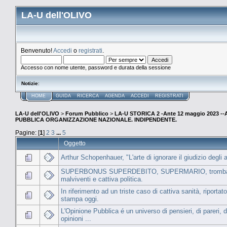
LA-U dell'OLIVO
Benvenuto!
Accedi
o
registrati
.
Accesso con nome utente, password e durata della sessione
Notizie
:
HOME
GUIDA
RICERCA
AGENDA
ACCEDI
REGISTRATI
LA-U dell'OLIVO
>
Forum Pubblico
>
LA-U STORICA 2 -Ante 12 maggio 2023 
PUBBLICA ORGANIZZAZIONE NAZIONALE. INDIPENDENTE.
Pagine: [
1
]
2
3
...
5
Oggetto
Arthur Schopenhauer, "L'arte di ignorare il giudizio degli al
SUPERBONUS SUPERDEBITO, SUPERMARIO, tromba
malviventi e cattiva politica.
In riferimento ad un triste caso di cattiva sanità, riportato
stampa oggi.
L'Opinione Pubblica é un universo di pensieri, di pareri, d
opinioni ...