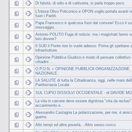
Di falsità, di odio e di cattiveria, si parla troppo poco.
L'Intesa Olivo Policonico e OPON voglio portala avanti 
fuori i Partiti.
Papa Francesco è qualcosa fuori dal comune! Ecco il s
messaggio, . . .
Antonio POLITO Fuga di notizie: ma i magistrati fanno s
loro dovere?
Il SUD il Ponte non lo vuole adesso. Prima gli spettano a
infrastrutture.
Opinióne Pùbblica Giudizio e modo di pensare collettivo 
cittadini ...
O.P.O.N. = OPINIONE PUBBLICA ORGANIZZAZIONE
NAZIONALE.
LA SALUTE di tutta la Cittadinanza, oggi, nelle mani del
Partitocrazia Locale.
SUL CUPIO DISSOLVI OCCIDENTALE - di DAVIDE MO
La vita in carcere deve essere dignitosa "vita da reclusi"
accanimento e...
Alessandro Castagna La polarizzazione, per me, è amica
guerra.
Altri tempi ed altra povertà. - Altro senso civico.