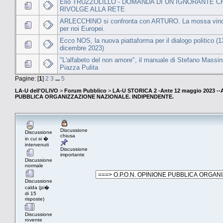
Elio TRUZZOLILLO - DOMANDA DI UN IGNORANTE C
RIVOLGE ALLA RETE
ARLECCHINO si confronta con ARTURO. La mossa vin
per noi Europei.
Ecco NOS, la nuova piattaforma per il dialogo politico (1
dicembre 2023)
"L'alfabeto del non amore", il manuale di Stefano Massin
Piazza Pulita
Pagine: [
1
]
2
3
...
5
LA-U dell'OLIVO
>
Forum Pubblico
>
LA-U STORICA 2 -Ante 12 maggio 2023 
PUBBLICA ORGANIZZAZIONE NAZIONALE. INDIPENDENTE.
Discussione
Discussione
chiusa
in cui si �
intervenuti
Discussione
importante
Discussione
normale
Discussione
calda (pi�
di 15
risposte)
Discussione
rovente