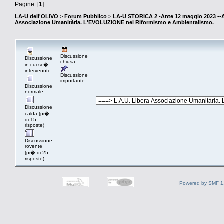
Pagine: [
1
]
LA-U dell'OLIVO
>
Forum Pubblico
>
LA-U STORICA 2 -Ante 12 maggio 2023 
Associazione Umanitària. L'EVOLUZIONE nel Riformismo e Ambientalismo.
Discussione
Discussione
chiusa
in cui si �
intervenuti
Discussione
importante
Discussione
normale
Discussione
calda (pi�
di 15
risposte)
Discussione
rovente
(pi� di 25
risposte)
Powered by SMF 1