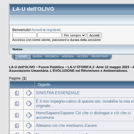
LA-U dell'OLIVO
Benvenuto!
Accedi
o
registrati
.
Accesso con nome utente, password e durata della sessione
Notizie
:
HOME
GUIDA
RICERCA
AGENDA
ACCEDI
REGISTRATI
LA-U dell'OLIVO
>
Forum Pubblico
>
LA-U STORICA 2 -Ante 12 maggio 2023 
Associazione Umanitària. L'EVOLUZIONE nel Riformismo e Ambientalismo.
Pagine: [
1
]
Oggetto
SINISTRA ESSENZIALE
È il mio impegno-calmo di queste ore, ristabilire la mia vis
originale ..
HomoSapiensSapiens Ciò che ci distingue e ciò che ci
accomuna
Abbiamo ciò che meritiamo d’avere.