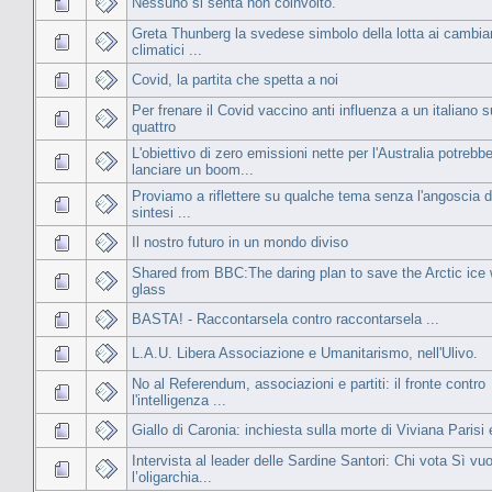
Nessuno si senta non coinvolto.
Greta Thunberg la svedese simbolo della lotta ai cambi
climatici ...
Covid, la partita che spetta a noi
Per frenare il Covid vaccino anti influenza a un italiano s
quattro
L'obiettivo di zero emissioni nette per l'Australia potrebb
lanciare un boom...
Proviamo a riflettere su qualche tema senza l'angoscia d
sintesi ...
Il nostro futuro in un mondo diviso
Shared from BBC:The daring plan to save the Arctic ice 
glass
BASTA! - Raccontarsela contro raccontarsela ...
L.A.U. Libera Associazione e Umanitarismo, nell'Ulivo.
No al Referendum, associazioni e partiti: il fronte contro
l'intelligenza ...
Giallo di Caronia: inchiesta sulla morte di Viviana Parisi
Intervista al leader delle Sardine Santori: Chi vota Sì vuo
l’oligarchia...