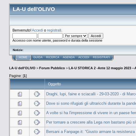
LA-U dell'OLIVO
Benvenuto!
Accedi
o
registrati
.
Accesso con nome utente, password e durata della sessione
Notizie
:
HOME
GUIDA
RICERCA
AGENDA
ACCEDI
REGISTRATI
LA-U dell'OLIVO
>
Forum Pubblico
>
LA-U STORICA 2 -Ante 12 maggio 2023 
Pagine: [
1
]
Oggetto
Draghi, lupi, faine e sciacalli - 29-03-2020 - di Marc
Dove si sono rifugiati gli ultraricchi durante la pan
A volte si ha l'impressione di vivere in un paese fe
Per tornare a crescere alla Lega non bastano più slo
Bersani a Fanpage.it: “Giusto armare la resistenza 