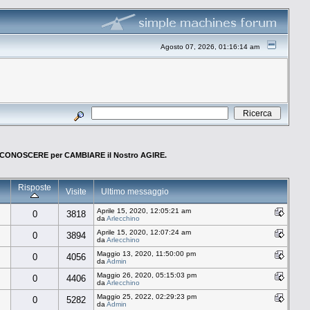
Agosto 07, 2026, 01:16:14 am
CONOSCERE per CAMBIARE il Nostro AGIRE.
Risposte
Visite
Ultimo messaggio
Aprile 15, 2020, 12:05:21 am
0
3818
da
Arlecchino
Aprile 15, 2020, 12:07:24 am
0
3894
da
Arlecchino
Maggio 13, 2020, 11:50:00 pm
0
4056
da
Admin
Maggio 26, 2020, 05:15:03 pm
0
4406
da
Arlecchino
Maggio 25, 2022, 02:29:23 pm
0
5282
da
Admin