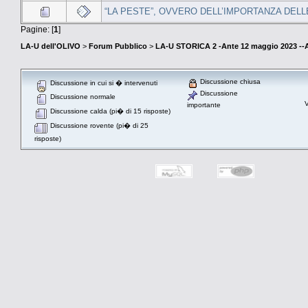
“LA PESTE”, OVVERO DELL’IMPORTANZA DELL
Pagine: [
1
]
LA-U dell'OLIVO
>
Forum Pubblico
>
LA-U STORICA 2 -Ante 12 maggio 2023 
Discussione chiusa
Discussione in cui si � intervenuti
Discussione
Discussione normale
V
importante
Discussione calda (pi� di 15 risposte)
Discussione rovente (pi� di 25
risposte)