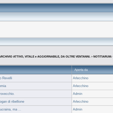
--ARCHIVIO ATTIVO, VITALE e AGGIORNABILE, DA OLTRE VENTANNI.
>
NOTITIARUM: 
Aperta da
o Revelli
Arlecchino
demia
Arlecchino
rrovecchio.
Admin
gan di ribellione
Arlecchino
ucraina, ma ...
Admin