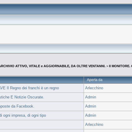
--ARCHIVIO ATTIVO, VITALE e AGGIORNABILE, DA OLTRE VENTANNI.
>
Il MONITORE.
Aperta da
E Il Regno dei franchi è un regno
Arlecchino
stiche E Notizie Oscurate.
Admin
mposte da Facebook.
Admin
i ogni impresa, di ogni tipo
Admin
Arlecchino