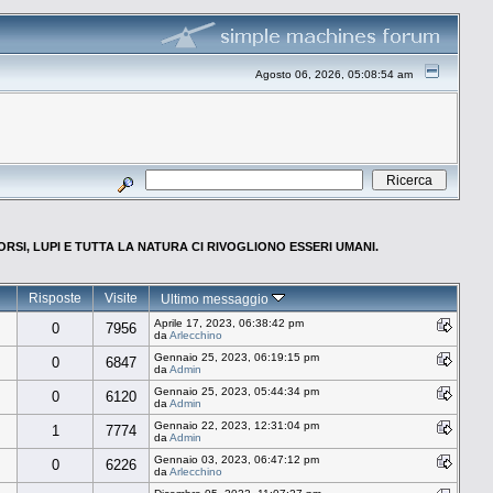
Agosto 06, 2026, 05:08:54 am
 ORSI, LUPI E TUTTA LA NATURA CI RIVOGLIONO ESSERI UMANI.
Risposte
Visite
Ultimo messaggio
Aprile 17, 2023, 06:38:42 pm
0
7956
da
Arlecchino
Gennaio 25, 2023, 06:19:15 pm
0
6847
da
Admin
Gennaio 25, 2023, 05:44:34 pm
0
6120
da
Admin
Gennaio 22, 2023, 12:31:04 pm
1
7774
da
Admin
Gennaio 03, 2023, 06:47:12 pm
0
6226
da
Arlecchino