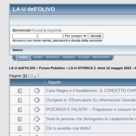
LA-U dell'OLIVO
Benvenuto!
Accedi
o
registrati
.
Accesso con nome utente, password e durata della sessione
Notizie
:
HOME
GUIDA
RICERCA
AGENDA
ACCEDI
REGISTRATI
LA-U dell'OLIVO
>
Forum Pubblico
>
LA-U STORICA 2 -Ante 12 maggio 2023 
Pagine: [
1
]
2
3
...
7
Oggetto
Carlo Magno e il feudalesimo. IL CONCETTO CHIAV
Ossigeno è: OSservatorio Su Informazioni Giornali
IPOCRISIA E FALSITA' -- Prepotenze e censure i
Sono le persone che distinguono le caratteristiche d
Chi lo avrebbe mai detto?