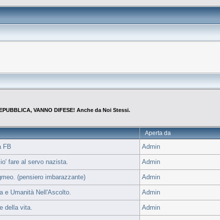
EPUBBLICA, VANNO DIFESE! Anche da Noi Stessi.
Aperta da
a FB
Admin
io' fare al servo nazista.
Admin
igmeo. (pensiero imbarazzante)
Admin
a e Umanità Nell'Ascolto.
Admin
 della vita.
Admin