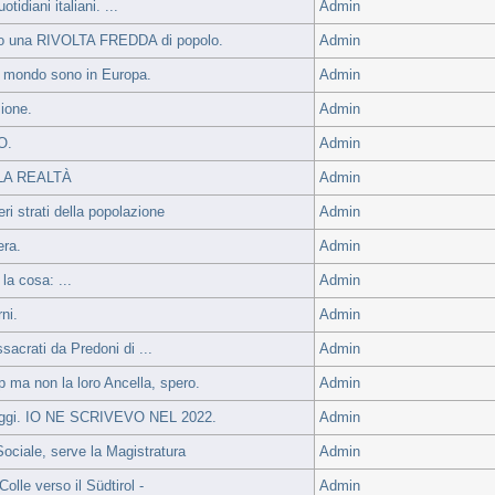
idiani italiani. ...
Admin
nto una RIVOLTA FREDDA di popolo.
Admin
del mondo sono in Europa.
Admin
zione.
Admin
O.
Admin
LLA REALTÀ
Admin
ri strati della popolazione
Admin
era.
Admin
a cosa: ...
Admin
ni.
Admin
sacrati da Predoni di ...
Admin
ma non la loro Ancella, spero.
Admin
 oggi. IO NE SCRIVEVO NEL 2022.
Admin
ociale, serve la Magistratura
Admin
Colle verso il Südtirol -
Admin