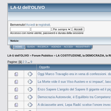
LA-U dell'OLIVO
Benvenuto!
Accedi
o
registrati
.
Accesso con nome utente, password e durata della sessione
Notizie
:
HOME
GUIDA
RICERCA
AGENDA
ACCEDI
REGISTRATI
LA-U dell'OLIVO
>
Forum Pubblico
>
LA COSTITUZIONE, la DEMOCRAZIA, la R
Pagine: [
1
]
2
3
...
9
Oggetto
Oggi Marco Travaglio era in vena di confessioni. d
La Morte vide il suo Viso Austero e si impauri', lasc
Enzo Sapere L'angolo del Sapere Il gigante ed il p
Democrazia Autorevole, é Equilibrio tra Competenz
A diciassette anni, Lepa Radić scelse l’onore invece