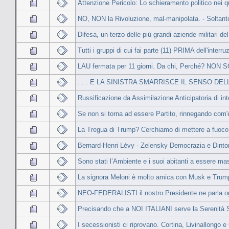
Attenzione Pericolo: Lo schieramento politico nei quot
NO, NON la Rivoluzione, mal-manipolata. - Solta
Difesa, un terzo delle più grandi aziende militari 
Tutti i gruppi di cui fai parte (11) PRIMA dell'interru
LAU fermata per 11 giorni. Da chi, Perché? NON S
. . . E LA SINISTRA SMARRISCE IL SENSO DE
Russificazione da Assimilazione Anticipatoria di inte
Se non si torna ad essere Partito, rinnegando com'
La Tregua di Trump? Cerchiamo di mettere a fuoco l
Bernard-Henri Lévy - Zelensky Democrazia e Dintor
Sono stati l’Ambiente e i suoi abitanti a essere mas
La signora Meloni è molto amica con Musk e Trump 
NEO-FEDERALISTI il nostro Presidente ne parla
Precisando che a NOI ITALIANI serve la Serenità S
I secessionisti ci riprovano. Cortina, Livinallongo e 