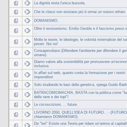
La dignità resta l'unica bussola.
Che le classi non esistano più è ormai un noioso refrain.
DOMANISMO.
Oltre il revisionismo. Emilio Gentile e il fascismo preso s
...
Molte le teorie, le ideologie, le volontà minimaliste del tut
poveri. Noi no!
Consapevoliano (Difendere l'ambiente per difendere il ge
umano).
Diamo valore alla sostenibilità per promuovere un’econo
inclusiva
In affari sul web, quanto conta la formazione per i nostri
imprenditori
Solo studiando le basi della genetica, spiega Guido Barbu
BATRACOMIOMACHIA, BASTA con la politica come "bat
delle rane e dei topi"!
Le circoscrizioni, ... future.
LIVORNO 2050, QUELL'IDEA DI FUTURO... - (FUTURO 
chiamiamo DOMANISMO).
Da "Ieri" Esiste una Teoria per ridare un’anima al capita