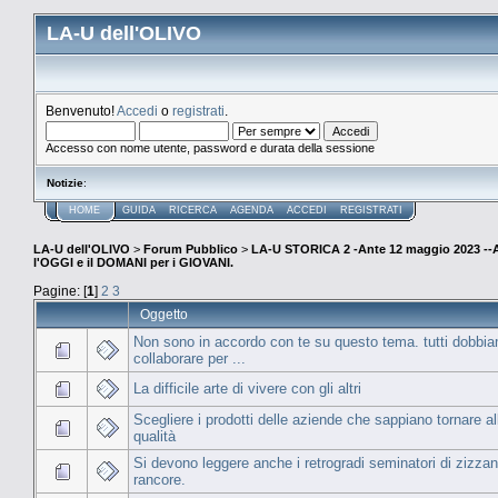
LA-U dell'OLIVO
Benvenuto!
Accedi
o
registrati
.
Accesso con nome utente, password e durata della sessione
Notizie
:
HOME
GUIDA
RICERCA
AGENDA
ACCEDI
REGISTRATI
LA-U dell'OLIVO
>
Forum Pubblico
>
LA-U STORICA 2 -Ante 12 maggio 2023 
l'OGGI e il DOMANI per i GIOVANI.
Pagine: [
1
]
2
3
Oggetto
Non sono in accordo con te su questo tema. tutti dobbi
collaborare per ...
La difficile arte di vivere con gli altri
Scegliere i prodotti delle aziende che sappiano tornare al
qualità
Si devono leggere anche i retrogradi seminatori di zizzan
rancore.