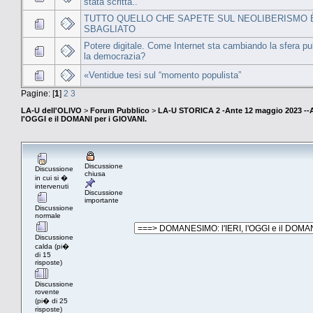
stata scritta..
TUTTO QUELLO CHE SAPETE SUL NEOLIBERISMO 
SBAGLIATO
Potere digitale. Come Internet sta cambiando la sfera pu
la democrazia?
«Ventidue tesi sul “momento populista”
Pagine: [
1
]
2
3
LA-U dell'OLIVO
>
Forum Pubblico
>
LA-U STORICA 2 -Ante 12 maggio 2023 
l'OGGI e il DOMANI per i GIOVANI.
Discussione
Discussione
chiusa
in cui si �
intervenuti
Discussione
importante
Discussione
normale
Discussione
calda (pi�
di 15
risposte)
Discussione
rovente
(pi� di 25
risposte)