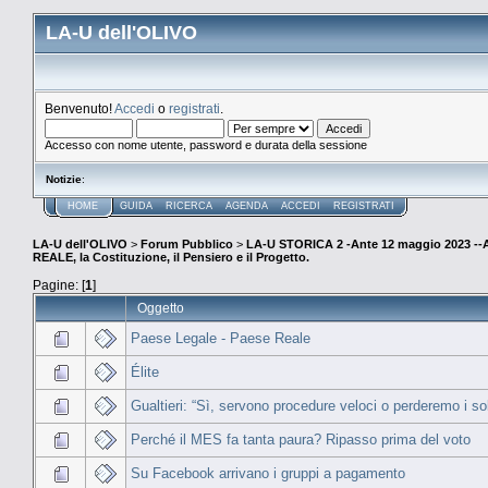
LA-U dell'OLIVO
Benvenuto!
Accedi
o
registrati
.
Accesso con nome utente, password e durata della sessione
Notizie
:
HOME
GUIDA
RICERCA
AGENDA
ACCEDI
REGISTRATI
LA-U dell'OLIVO
>
Forum Pubblico
>
LA-U STORICA 2 -Ante 12 maggio 2023 
REALE, la Costituzione, il Pensiero e il Progetto.
Pagine: [
1
]
Oggetto
Paese Legale - Paese Reale
Élite
Gualtieri: “Sì, servono procedure veloci o perderemo i sol
Perché il MES fa tanta paura? Ripasso prima del voto
Su Facebook arrivano i gruppi a pagamento