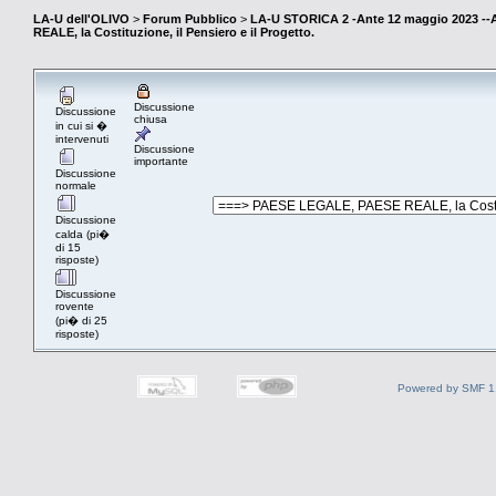
LA-U dell'OLIVO
>
Forum Pubblico
>
LA-U STORICA 2 -Ante 12 maggio 2023 
REALE, la Costituzione, il Pensiero e il Progetto.
Discussione
Discussione
chiusa
in cui si �
intervenuti
Discussione
importante
Discussione
normale
Discussione
calda (pi�
di 15
risposte)
Discussione
rovente
(pi� di 25
risposte)
Powered by SMF 1