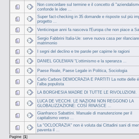
Non concordare sul termine e il concetto di "aziendalism
confonde le idee ...
Super fact-checking in 35 domande e risposte sul più im
progetto ...
Venticinque anni fa nasceva l'Europa che non piace a Sa
Sergio Fabbrini Italia-Ue: serve nuova casa per rilanciare 
matrimonio
I segni del declino e tre parole per capirne le ragioni
DANIEL GOLEMAN “L’ottimismo e la speranza ...
Paese Reale, Paese Legale in Politica, Sociologia
Carlo Carboni DEMOCRAZIA E PARTITI La notte delle él
l’alba populista
LA BORGHESIA MADRE DI TUTTE LE RIVOLUZIONI.
LUCA DE VECCHI. LE NAZIONI NON REGGONO LA
GLOBALIZZAZIONE: COSÌ RINASCE ...
Gianfranco Sabattini. Manuale di manutenzione per il
capitalismo verso ...
La "OCLOCRAZIA" non è voluta dai Cittadini sani di men
paventa il ...
Pagine: [
1
]