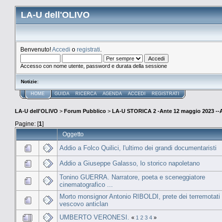
LA-U dell'OLIVO
Benvenuto!
Accedi
o
registrati
.
Accesso con nome utente, password e durata della sessione
Notizie
:
HOME
GUIDA
RICERCA
AGENDA
ACCEDI
REGISTRATI
LA-U dell'OLIVO
>
Forum Pubblico
>
LA-U STORICA 2 -Ante 12 maggio 2023 
Pagine: [
1
]
Oggetto
Addio a Folco Quilici, l'ultimo dei grandi documentaristi
Addio a Giuseppe Galasso, lo storico napoletano
Tonino GUERRA. Narratore, poeta e sceneggiatore
cinematografico ...
Morto monsignor Antonio RIBOLDI, prete dei terremotati
vescovo anticlan
UMBERTO VERONESI.
«
1
2
3
4
»