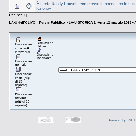
È morto Randy Pausch, commosse il mondo con la sua 
lezione»
Pagine: [
1
]
LA-U dell'OLIVO
>
Forum Pubblico
>
LA-U STORICA 2 -Ante 12 maggio 2023 
Discussione
Discussione
chiusa
in cui si �
intervenuti
Discussione
importante
Discussione
normale
Discussione
calda (pi�
di 15
risposte)
Discussione
rovente
(pi� di 25
risposte)
Powered by SMF 1