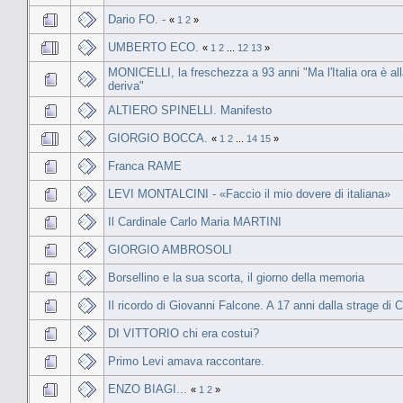
Dario FO. -
«
1
2
»
UMBERTO ECO.
«
1
2
...
12
13
»
MONICELLI, la freschezza a 93 anni "Ma l'Italia ora è al
deriva"
ALTIERO SPINELLI. Manifesto
GIORGIO BOCCA.
«
1
2
...
14
15
»
Franca RAME
LEVI MONTALCINI - «Faccio il mio dovere di italiana»
Il Cardinale Carlo Maria MARTINI
GIORGIO AMBROSOLI
Borsellino e la sua scorta, il giorno della memoria
Il ricordo di Giovanni Falcone. A 17 anni dalla strage di 
DI VITTORIO chi era costui?
Primo Levi amava raccontare.
ENZO BIAGI...
«
1
2
»