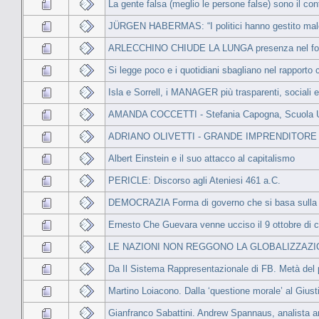
La gente falsa (meglio le persone false) sono il con
JÜRGEN HABERMAS: “I politici hanno gestito male i
ARLECCHINO CHIUDE LA LUNGA presenza nel forum i
Si legge poco e i quotidiani sbagliano nel rapporto co
Isla e Sorrell, i MANAGER più trasparenti, sociali 
AMANDA COCCETTI - Stefania Capogna, Scuola Un
ADRIANO OLIVETTI - GRANDE IMPRENDITORE ITALI
Albert Einstein e il suo attacco al capitalismo
PERICLE: Discorso agli Ateniesi 461 a.C.
DEMOCRAZIA Forma di governo che si basa sulla so
Ernesto Che Guevara venne ucciso il 9 ottobre di c
LE NAZIONI NON REGGONO LA GLOBALIZZAZI
Da Il Sistema Rappresentazionale di FB. Metà del p
Martino Loiacono. Dalla ‘questione morale’ al Giust
Gianfranco Sabattini. Andrew Spannaus, analista ame