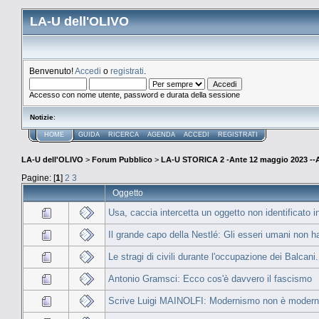
LA-U dell'OLIVO
Benvenuto!
Accedi
o
registrati
.
Accesso con nome utente, password e durata della sessione
Notizie
:
HOME
GUIDA
RICERCA
AGENDA
ACCEDI
REGISTRATI
LA-U dell'OLIVO
>
Forum Pubblico
>
LA-U STORICA 2 -Ante 12 maggio 2023 
Pagine: [
1
]
2
3
Oggetto
Usa, caccia intercetta un oggetto non identificato in
Il grande capo della Nestlé: Gli esseri umani non han
Le stragi di civili durante l'occupazione dei Balcani
Antonio Gramsci: Ecco cos'è davvero il fascismo
Scrive Luigi MAINOLFI: Modernismo non è modern