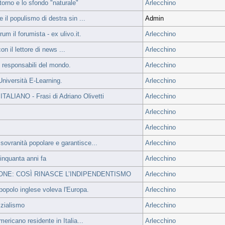
torno e lo sfondo "naturale"
Arlecchino
l populismo di destra sin ...
Admin
l forumista - ex ulivo.it.
Arlecchino
n il lettore di news ...
Arlecchino
e responsabili del mondo.
Arlecchino
iversità E-Learning.
Arlecchino
ANO - Frasi di Adriano Olivetti
Arlecchino
Arlecchino
Arlecchino
vranità popolare e garantisce...
Arlecchino
inquanta anni fa
Arlecchino
ONE: COSÌ RINASCE L’INDIPENDENTISMO
Arlecchino
opolo inglese voleva l'Europa.
Arlecchino
izialismo
Arlecchino
ricano residente in Italia...
Arlecchino