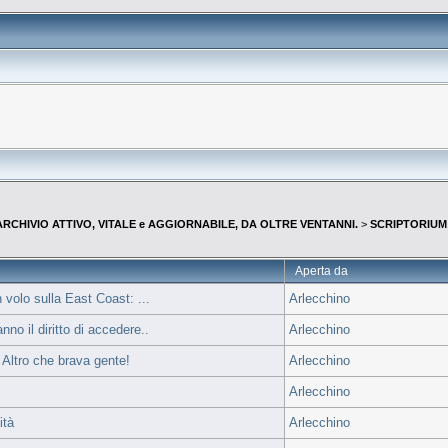
--ARCHIVIO ATTIVO, VITALE e AGGIORNABILE, DA OLTRE VENTANNI.
>
SCRIPTORIUM 2
Aperta da
 volo sulla East Coast: ...
Arlecchino
no il diritto di accedere..
Arlecchino
. Altro che brava gente!
Arlecchino
Arlecchino
ità
Arlecchino