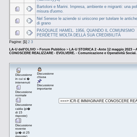
Bartoloni e Marini. Impresa, ambiente e migranti: una pol
misura d'uomo.
Nel Senese le aziende si uniscono per tutelare le antiche
di grano
PASQUALE HAMEL. 1956, QUANDO IL COMUNISMO
PERDETTE MOLTA DELLA SUA CREDIBILITÀ
Pagine: [
1
]
2
3
LA-U dell'OLIVO
>
Forum Pubblico
>
LA-U STORICA 2 -Ante 12 maggio 2023 
CONOSCERE REALIZZARE - EVOLVERE. - Comunicazione e Operatività Social. (E
Discussione
Discussione
chiusa
in cui si �
intervenuti
Discussione
importante
Discussione
normale
Discussione
calda (pi�
di 15
risposte)
Discussione
rovente
(pi� di 25
risposte)