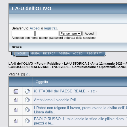
LA-U dell'OLIVO
Benvenuto!
Accedi
o
registrati
.
Accesso con nome utente, password e durata della sessione
Notizie
:
HOME
GUIDA
RICERCA
AGENDA
ACCEDI
REGISTRATI
LA-U dell'OLIVO
>
Forum Pubblico
>
LA-U STORICA 2 -Ante 12 maggio 2023 
CONOSCERE REALIZZARE - EVOLVERE. - Comunicazione e Operatività Social. (E
Pagine: [
1
]
2
3
Oggetto
iCITTADINI del PAESE REALE.
«
1
2
»
Archiviamo il vecchio Pd!
I Robot non tolgono il lavoro, promuovono la civiltà dell'
Libera dalla..
PAOLO RUSSO. L’Italia lancia la sfida alle pillole d’oro. “
prezzi o le...