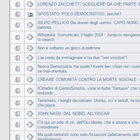
LORENZO ZACCHETTI SCEGLIERE DA CHE PARTE 
SPOSTATO: POLO DEMOCRATICO, perchè?
SILVIO PELLICO Dei doveri degli uomini. CAPO NONO.
patriota.
Wikipedia: Comunicato 3 luglio 2018 - Jump to navigati
to search
Non è soltanto un gioco di poltrone
L'accordo da immaginare è tra due "non vincitori"!
Nuova Democrazia ma quale? Avere ben chiari noi i suoi 
se mal-orientata
CREARE COMUNITÀ CONTRO LA MORTE SOCIALE –
ICittadini di CentroSinistra, viste le furbe "fantasie" che
tentando ...
Terremoto, i borghi da salvare: Ussita, sci e tartufi, la 
che piace...
JOHN NASH, DAL NOBEL ALL'OSCAR
C'è qui un odio di sé, dell'Occidente, che è strano e che 
considerare ...
Ma quali terroristi sono solo Assassini (adattamento dell
Ḥashīshiyya)