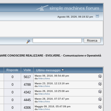
Agosto 06, 2026, 06:19:32 pm
NARE CONOSCERE REALIZZARE - EVOLVERE. - Comunicazione e Operatività
Risposte
Visite
Ultimo messaggio
Marzo 06, 2016, 06:54:49 pm
0
5617
da
Arlecchino
Marzo 23, 2016, 12:13:16 am
0
4788
da
Arlecchino
Marzo 26, 2016, 10:25:08 am
0
4342
da
Arlecchino
Marzo 28, 2016, 07:37:47 pm
0
4445
da
Arlecchino
Maggio 09, 2016, 05:47:09 pm
0
4306
da
Arlecchino