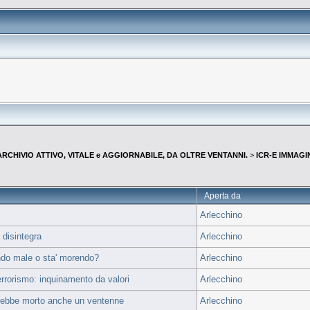
--ARCHIVIO ATTIVO, VITALE e AGGIORNABILE, DA OLTRE VENTANNI.
>
ICR-E IMMAGI
Aperta da
Arlecchino
 disintegra
Arlecchino
ivendo male o sta' morendo?
Arlecchino
rorismo: inquinamento da valori
Arlecchino
arebbe morto anche un ventenne
Arlecchino