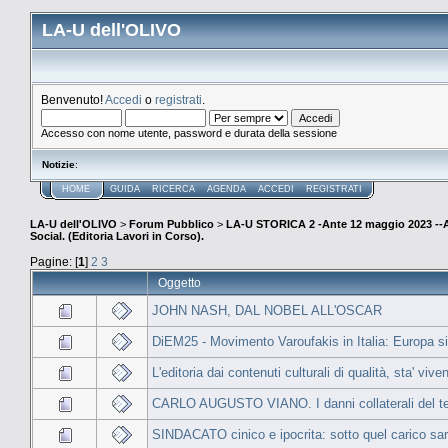
LA-U dell'OLIVO
Benvenuto!
Accedi
o
registrati
.
Accesso con nome utente, password e durata della sessione
Notizie
:
HOME
GUIDA
RICERCA
AGENDA
ACCEDI
REGISTRATI
LA-U dell'OLIVO
>
Forum Pubblico
>
LA-U STORICA 2 -Ante 12 maggio 2023 
Social. (Editoria Lavori in Corso).
Pagine: [
1
]
2
3
Oggetto
JOHN NASH, DAL NOBEL ALL'OSCAR
DiEM25 - Movimento Varoufakis in Italia: Europa si
L'editoria dai contenuti culturali di qualità, sta' v
CARLO AUGUSTO VIANO. I danni collaterali del ter
SINDACATO cinico e ipocrita: sotto quel carico s