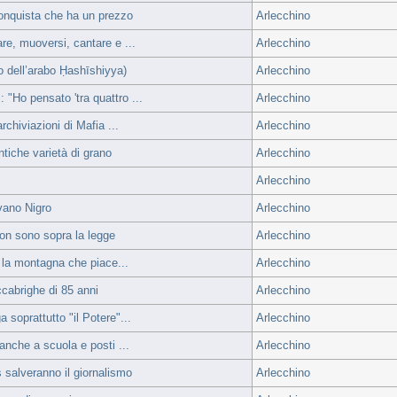
nquista che ha un prezzo
Arlecchino
re, muoversi, cantare e ...
Arlecchino
o dell’arabo Ḥashīshiyya)
Arlecchino
"Ho pensato 'tra quattro ...
Arlecchino
rchiviazioni di Mafia ...
Arlecchino
ntiche varietà di grano
Arlecchino
Arlecchino
vano Nigro
Arlecchino
non sono sopra la legge
Arlecchino
, la montagna che piace...
Arlecchino
cabrighe di 85 anni
Arlecchino
 soprattutto "il Potere"...
Arlecchino
anche a scuola e posti ...
Arlecchino
s salveranno il giornalismo
Arlecchino