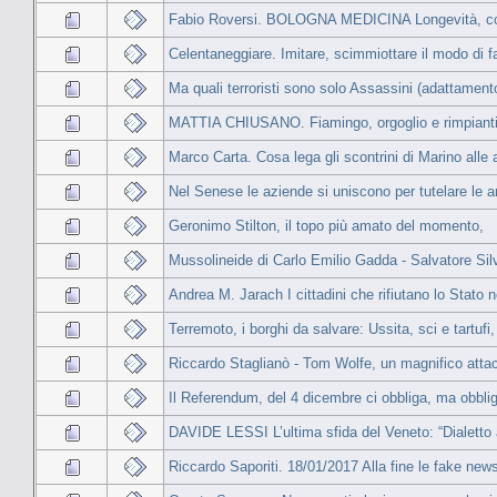
Fabio Roversi. BOLOGNA MEDICINA Longevità, co
Celentaneggiare. Imitare, scimmiottare il modo di fa
Ma quali terroristi sono solo Assassini (adattament
MATTIA CHIUSANO. Fiamingo, orgoglio e rimpianti: 
Marco Carta. Cosa lega gli scontrini di Marino alle a
Nel Senese le aziende si uniscono per tutelare le a
Geronimo Stilton, il topo più amato del momento,
Mussolineide di Carlo Emilio Gadda - Salvatore Sil
Andrea M. Jarach I cittadini che rifiutano lo Stato 
Terremoto, i borghi da salvare: Ussita, sci e tartufi
Riccardo Staglianò - Tom Wolfe, un magnifico attac
Il Referendum, del 4 dicembre ci obbliga, ma obbliga
DAVIDE LESSI L’ultima sfida del Veneto: “Dialetto 
Riccardo Saporiti. 18/01/2017 Alla fine le fake new