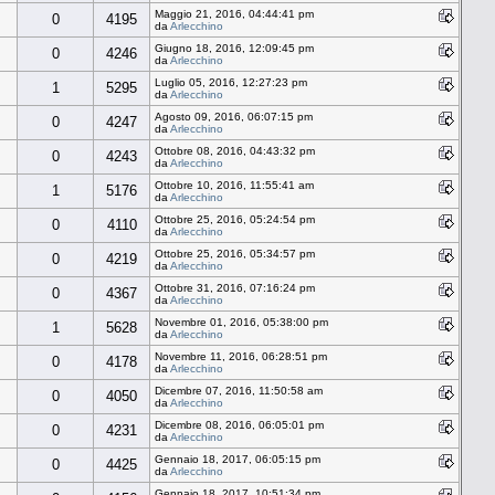
Maggio 21, 2016, 04:44:41 pm
0
4195
da
Arlecchino
Giugno 18, 2016, 12:09:45 pm
0
4246
da
Arlecchino
Luglio 05, 2016, 12:27:23 pm
1
5295
da
Arlecchino
Agosto 09, 2016, 06:07:15 pm
0
4247
da
Arlecchino
Ottobre 08, 2016, 04:43:32 pm
0
4243
da
Arlecchino
Ottobre 10, 2016, 11:55:41 am
1
5176
da
Arlecchino
Ottobre 25, 2016, 05:24:54 pm
0
4110
da
Arlecchino
Ottobre 25, 2016, 05:34:57 pm
0
4219
da
Arlecchino
Ottobre 31, 2016, 07:16:24 pm
0
4367
da
Arlecchino
Novembre 01, 2016, 05:38:00 pm
1
5628
da
Arlecchino
Novembre 11, 2016, 06:28:51 pm
0
4178
da
Arlecchino
Dicembre 07, 2016, 11:50:58 am
0
4050
da
Arlecchino
Dicembre 08, 2016, 06:05:01 pm
0
4231
da
Arlecchino
Gennaio 18, 2017, 06:05:15 pm
0
4425
da
Arlecchino
Gennaio 18, 2017, 10:51:34 pm