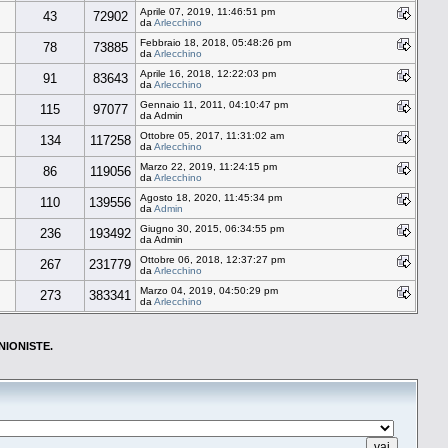
Aprile 07, 2019, 11:46:51 pm
43
72902
da
Arlecchino
Febbraio 18, 2018, 05:48:26 pm
78
73885
da
Arlecchino
Aprile 16, 2018, 12:22:03 pm
91
83643
da
Arlecchino
Gennaio 11, 2011, 04:10:47 pm
115
97077
da Admin
Ottobre 05, 2017, 11:31:02 am
134
117258
da
Arlecchino
Marzo 22, 2019, 11:24:15 pm
86
119056
da
Arlecchino
Agosto 18, 2020, 11:45:34 pm
110
139556
da
Admin
Giugno 30, 2015, 06:34:55 pm
236
193492
da Admin
Ottobre 06, 2018, 12:37:27 pm
267
231779
da
Arlecchino
Marzo 04, 2019, 04:50:29 pm
273
383341
da
Arlecchino
NIONISTE.