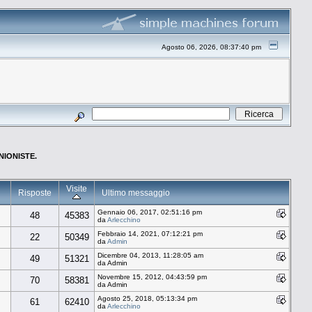
Agosto 06, 2026, 08:37:40 pm
NIONISTE.
Visite
Risposte
Ultimo messaggio
Gennaio 06, 2017, 02:51:16 pm
48
45383
da
Arlecchino
Febbraio 14, 2021, 07:12:21 pm
22
50349
da
Admin
Dicembre 04, 2013, 11:28:05 am
49
51321
da Admin
Novembre 15, 2012, 04:43:59 pm
70
58381
da Admin
Agosto 25, 2018, 05:13:34 pm
61
62410
da
Arlecchino