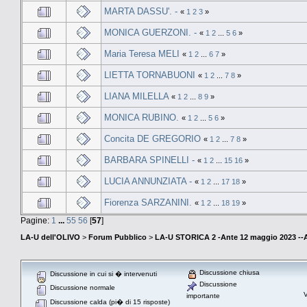
MARTA DASSU'. -
«
1
2
3
»
MONICA GUERZONI. -
«
1
2
...
5
6
»
Maria Teresa MELI
«
1
2
...
6
7
»
LIETTA TORNABUONI
«
1
2
...
7
8
»
LIANA MILELLA
«
1
2
...
8
9
»
MONICA RUBINO.
«
1
2
...
5
6
»
Concita DE GREGORIO
«
1
2
...
7
8
»
BARBARA SPINELLI -
«
1
2
...
15
16
»
LUCIA ANNUNZIATA -
«
1
2
...
17
18
»
Fiorenza SARZANINI.
«
1
2
...
18
19
»
Pagine:
1
...
55
56
[
57
]
LA-U dell'OLIVO
>
Forum Pubblico
>
LA-U STORICA 2 -Ante 12 maggio 2023 
Discussione chiusa
Discussione in cui si � intervenuti
Discussione
Discussione normale
V
importante
Discussione calda (pi� di 15 risposte)