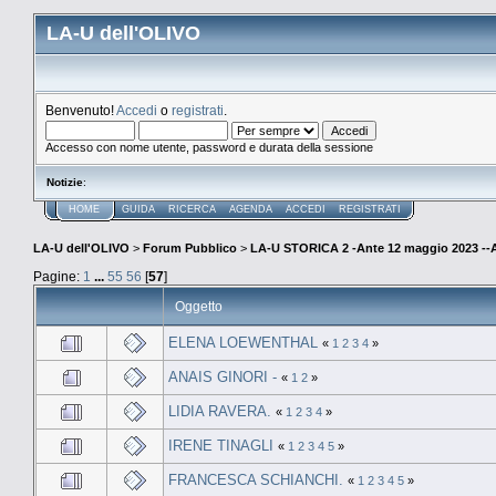
LA-U dell'OLIVO
Benvenuto!
Accedi
o
registrati
.
Accesso con nome utente, password e durata della sessione
Notizie
:
HOME
GUIDA
RICERCA
AGENDA
ACCEDI
REGISTRATI
LA-U dell'OLIVO
>
Forum Pubblico
>
LA-U STORICA 2 -Ante 12 maggio 2023 
Pagine:
1
...
55
56
[
57
]
Oggetto
ELENA LOEWENTHAL
«
1
2
3
4
»
ANAIS GINORI -
«
1
2
»
LIDIA RAVERA.
«
1
2
3
4
»
IRENE TINAGLI
«
1
2
3
4
5
»
FRANCESCA SCHIANCHI.
«
1
2
3
4
5
»