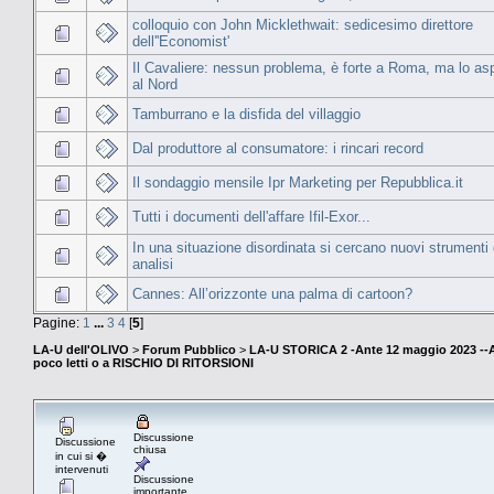
colloquio con John Micklethwait: sedicesimo direttore
dell''Economist'
Il Cavaliere: nessun problema, è forte a Roma, ma lo as
al Nord
Tamburrano e la disfida del villaggio
Dal produttore al consumatore: i rincari record
Il sondaggio mensile Ipr Marketing per Repubblica.it
Tutti i documenti dell'affare Ifil-Exor...
In una situazione disordinata si cercano nuovi strumenti 
analisi
Cannes: All’orizzonte una palma di cartoon?
Pagine:
1
...
3
4
[
5
]
LA-U dell'OLIVO
>
Forum Pubblico
>
LA-U STORICA 2 -Ante 12 maggio 2023 
poco letti o a RISCHIO DI RITORSIONI
Discussione
Discussione
chiusa
in cui si �
intervenuti
Discussione
importante