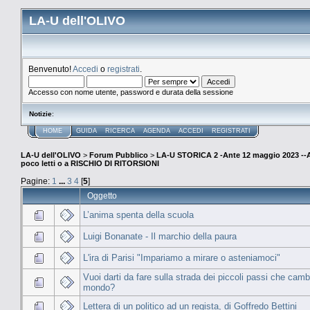
LA-U dell'OLIVO
Benvenuto!
Accedi
o
registrati
.
Accesso con nome utente, password e durata della sessione
Notizie
:
HOME
GUIDA
RICERCA
AGENDA
ACCEDI
REGISTRATI
LA-U dell'OLIVO
>
Forum Pubblico
>
LA-U STORICA 2 -Ante 12 maggio 2023 
poco letti o a RISCHIO DI RITORSIONI
Pagine:
1
...
3
4
[
5
]
Oggetto
L’anima spenta della scuola
Luigi Bonanate - Il marchio della paura
L'ira di Parisi "Impariamo a mirare o asteniamoci"
Vuoi darti da fare sulla strada dei piccoli passi che camb
mondo?
Lettera di un politico ad un regista, di Goffredo Bettini