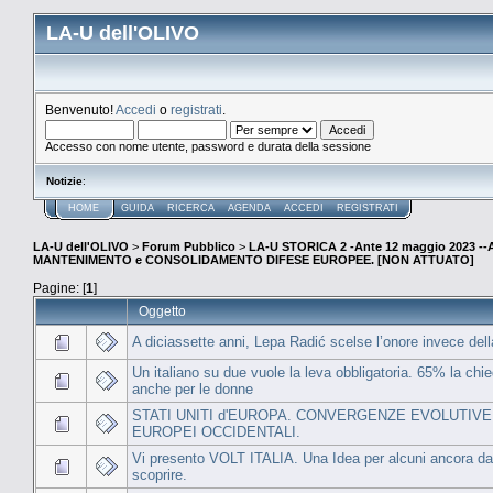
LA-U dell'OLIVO
Benvenuto!
Accedi
o
registrati
.
Accesso con nome utente, password e durata della sessione
Notizie
:
HOME
GUIDA
RICERCA
AGENDA
ACCEDI
REGISTRATI
LA-U dell'OLIVO
>
Forum Pubblico
>
LA-U STORICA 2 -Ante 12 maggio 2023 
MANTENIMENTO e CONSOLIDAMENTO DIFESE EUROPEE. [NON ATTUATO]
Pagine: [
1
]
Oggetto
A diciassette anni, Lepa Radić scelse l’onore invece dell
Un italiano su due vuole la leva obbligatoria. 65% la chi
anche per le donne
STATI UNITI d'EUROPA. CONVERGENZE EVOLUTIVE
EUROPEI OCCIDENTALI.
Vi presento VOLT ITALIA. Una Idea per alcuni ancora da
scoprire.