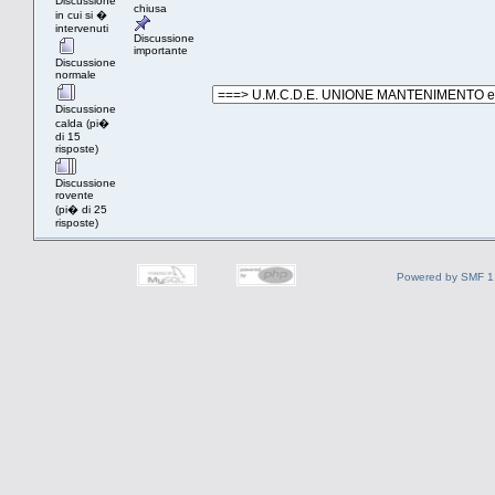
Discussione
chiusa
in cui si �
intervenuti
Discussione
importante
Discussione
normale
Discussione
calda (pi�
di 15
risposte)
Discussione
rovente
(pi� di 25
risposte)
Powered by SMF 1