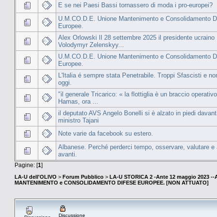
E se nei Paesi Bassi tornassero di moda i pro-europei?
U.M.CO.D.E. Unione Mantenimento e Consolidamento De
Europee.
Alex Orlowski Il 28 settembre 2025 il presidente ucraino
Volodymyr Zelenskyy...
U.M.CO.D.E. Unione Mantenimento e Consolidamento D
Europee.
L'Italia é sempre stata Penetrabile. Troppi Sfascisti e no
oggi.
"il generale Tricarico: « la flottiglia è un braccio operativo
Hamas, ora ...
il deputato AVS Angelo Bonelli si è alzato in piedi davanti
ministro Tajani
Note varie da facebook su estero.
Albanese. Perché perderci tempo, osservare, valutare e
avanti.
Pagine: [
1
]
LA-U dell'OLIVO
>
Forum Pubblico
>
LA-U STORICA 2 -Ante 12 maggio 2023 
MANTENIMENTO e CONSOLIDAMENTO DIFESE EUROPEE. [NON ATTUATO]
Discussione