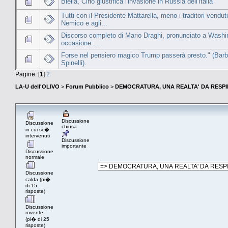
Biella, Cirio giustifica l'invasione in Russia dell'Italia
Tutti con il Presidente Mattarella, meno i traditori venduti
Nemico e agli...
Discorso completo di Mario Draghi, pronunciato a Washi
occasione ...
Forse nel pensiero magico Trump passerà presto." (Barb
Spinelli).
Pagine: [
1
]
2
LA-U dell'OLIVO
>
Forum Pubblico
>
DEMOCRATURA, UNA REALTA' DA RESPI
Discussione
Discussione
chiusa
in cui si �
intervenuti
Discussione
importante
Discussione
normale
Discussione
calda (pi�
di 15
risposte)
Discussione
rovente
(pi� di 25
risposte)