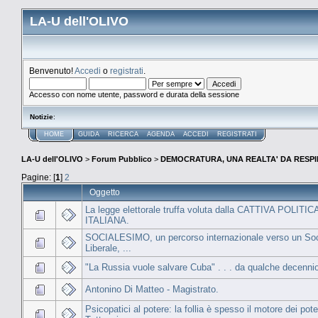
LA-U dell'OLIVO
Benvenuto!
Accedi
o
registrati
.
Accesso con nome utente, password e durata della sessione
Notizie
:
HOME
GUIDA
RICERCA
AGENDA
ACCEDI
REGISTRATI
LA-U dell'OLIVO
>
Forum Pubblico
>
DEMOCRATURA, UNA REALTA' DA RESPI
Pagine: [
1
]
2
Oggetto
La legge elettorale truffa voluta dalla CATTIVA POLITIC
ITALIANA.
SOCIALESIMO, un percorso internazionale verso un So
Liberale, ...
"La Russia vuole salvare Cuba" . . . da qualche decenni
Antonino Di Matteo - Magistrato.
Psicopatici al potere: la follia è spesso il motore dei pote