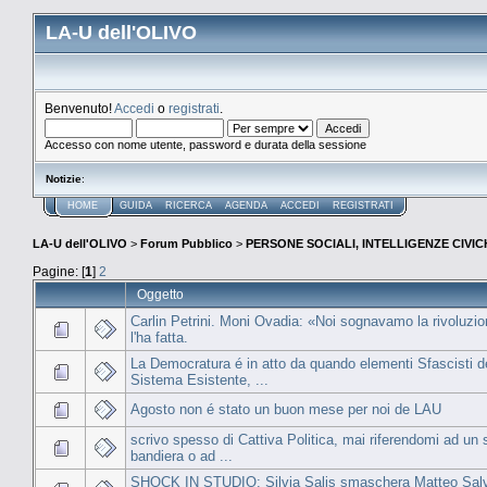
LA-U dell'OLIVO
Benvenuto!
Accedi
o
registrati
.
Accesso con nome utente, password e durata della sessione
Notizie
:
HOME
GUIDA
RICERCA
AGENDA
ACCEDI
REGISTRATI
LA-U dell'OLIVO
>
Forum Pubblico
>
PERSONE SOCIALI, INTELLIGENZE CIVI
Pagine: [
1
]
2
Oggetto
Carlin Petrini. Moni Ovadia: «Noi sognavamo la rivoluzion
l'ha fatta.
La Democratura é in atto da quando elementi Sfascisti d
Sistema Esistente, ...
Agosto non é stato un buon mese per noi de LAU
scrivo spesso di Cattiva Politica, mai riferendomi ad un 
bandiera o ad ...
SHOCK IN STUDIO: Silvia Salis smaschera Matteo Salvi