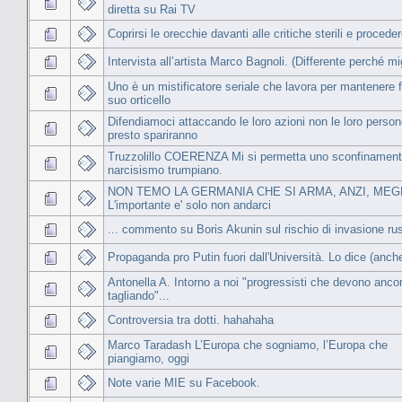
diretta su Rai TV
Coprirsi le orecchie davanti alle critiche sterili e proceder
Intervista all’artista Marco Bagnoli. (Differente perché mig
Uno è un mistificatore seriale che lavora per mantenere fl
suo orticello
Difendiamoci attaccando le loro azioni non le loro perso
presto spariranno
Truzzolillo COERENZA Mi si permetta uno sconfinament
narcisismo trumpiano.
NON TEMO LA GERMANIA CHE SI ARMA, ANZI, MEG
L'importante e' solo non andarci
... commento su Boris Akunin sul rischio di invasione ru
Propaganda pro Putin fuori dall'Università. Lo dice (anche
Antonella A. Intorno a noi "progressisti che devono ancora
tagliando"...
Controversia tra dotti. hahahaha
Marco Taradash L’Europa che sogniamo, l’Europa che
piangiamo, oggi
Note varie MIE su Facebook.