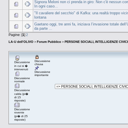
Signora Meloni non ci prenda in giro: Non c'è nessun com
In ogni caso...
"Il cavaliere del secchio" di Kafka: una realtà troppo vici
lontana
Gaetano oggi, tre anni fa, iniziava l’invasione totale dell
da parte ...
Pagine: [
1
]
2
LA-U dell'OLIVO
>
Forum Pubblico
>
PERSONE SOCIALI, INTELLIGENZE CIVI
Discussione
Discussione
chiusa
in cui si �
intervenuti
Discussione
importante
Discussione
normale
Discussione
calda (pi�
di 15
risposte)
Discussione
rovente
(pi� di 25
risposte)