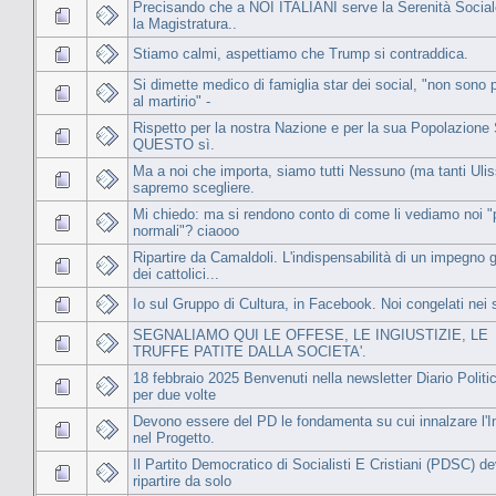
Precisando che a NOI ITALIANI serve la Serenità Social
la Magistratura..
Stiamo calmi, aspettiamo che Trump si contraddica.
Si dimette medico di famiglia star dei social, "non sono 
al martirio" -
Rispetto per la nostra Nazione e per la sua Popolazione 
QUESTO sì.
Ma a noi che importa, siamo tutti Nessuno (ma tanti Uli
sapremo scegliere.
Mi chiedo: ma si rendono conto di come li vediamo noi 
normali"? ciaooo
Ripartire da Camaldoli. L'indispensabilità di un impegno 
dei cattolici...
Io sul Gruppo di Cultura, in Facebook. Noi congelati nei 
SEGNALIAMO QUI LE OFFESE, LE INGIUSTIZIE, LE
TRUFFE PATITE DALLA SOCIETA'.
18 febbraio 2025 Benvenuti nella newsletter Diario Politi
per due volte
Devono essere del PD le fondamenta su cui innalzare l'I
nel Progetto.
Il Partito Democratico di Socialisti E Cristiani (PDSC) d
ripartire da solo