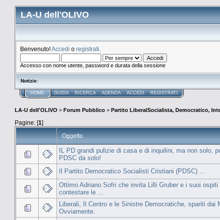
LA-U dell'OLIVO
Benvenuto!
Accedi
o
registrati
.
Accesso con nome utente, password e durata della sessione
Notizie
:
HOME
GUIDA
RICERCA
AGENDA
ACCEDI
REGISTRATI
LA-U dell'OLIVO
>
Forum Pubblico
>
Partito LiberalSocialista, Democratico, Inte
Pagine: [
1
]
Oggetto
IL PD grandi pulizie di casa e di inquilini, ma non solo, po
PDSC da solo!
Il Partito Democratico Socialisti Cristiani (PDSC) ...
Ottimo Adriano Sofri che invita Lilli Gruber e i suoi ospiti
contestare le ...
Liberali, Il Centro e le Sinistre Democratiche, spariti dai
Ovviamente.