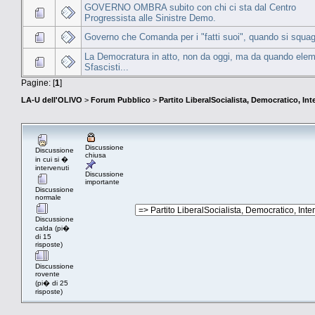
GOVERNO OMBRA subito con chi ci sta dal Centro
Progressista alle Sinistre Demo.
Governo che Comanda per i "fatti suoi", quando si squag
La Democratura in atto, non da oggi, ma da quando elem
Sfascisti...
Pagine: [
1
]
LA-U dell'OLIVO
>
Forum Pubblico
>
Partito LiberalSocialista, Democratico, Inte
Discussione
Discussione
chiusa
in cui si �
intervenuti
Discussione
importante
Discussione
normale
Discussione
calda (pi�
di 15
risposte)
Discussione
rovente
(pi� di 25
risposte)