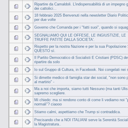
Ripartire da Camaldoli. L'indispensabilità di un impegno 
dei cattolici...
18 febbraio 2025 Benvenuti nella newsletter Diario Politi
per due volte
Governo che Comanda per i "fatti suoi", quando si squag
SEGNALIAMO QUI LE OFFESE, LE INGIUSTIZIE, LE
TRUFFE PATITE DALLA SOCIETA'.
Rispetto per la nostra Nazione e per la sua Popolazione 
QUESTO sì.
Il Partito Democratico di Socialisti E Cristiani (PDSC) d
ripartire da solo
Io sul Gruppo di Cultura, in Facebook. Noi congelati nei 
Si dimette medico di famiglia star dei social, "non sono 
al martirio" -
Ma a noi che importa, siamo tutti Nessuno (ma tanti Uli
sapremo scegliere.
Mi chiedo: ma si rendono conto di come li vediamo noi 
normali"? ciaooo
Stiamo calmi, aspettiamo che Trump si contraddica.
Precisando che a NOI ITALIANI serve la Serenità Social
la Magistratura..