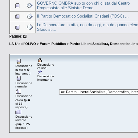
GOVERNO OMBRA subito con chi ci sta dal Centro
Progressista alle Sinistre Demo.
Il Partito Democratico Socialisti Cristiani (PDSC) ...
La Democratura in atto, non da oggi, ma da quando elem
Sfascisti...
Pagine: [
1
]
LA-U dell'OLIVO
>
Forum Pubblico
>
Partito LiberalSocialista, Democratico, Inte
Discussione
Discussione
chiusa
in cui si �
intervenuti
Discussione
importante
Discussione
normale
Discussione
calda (pi�
di 15
risposte)
Discussione
rovente
(pi� di 25
risposte)