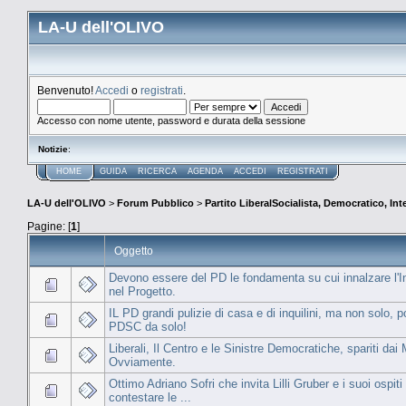
LA-U dell'OLIVO
Benvenuto!
Accedi
o
registrati
.
Accesso con nome utente, password e durata della sessione
Notizie
:
HOME
GUIDA
RICERCA
AGENDA
ACCEDI
REGISTRATI
LA-U dell'OLIVO
>
Forum Pubblico
>
Partito LiberalSocialista, Democratico, Inte
Pagine: [
1
]
Oggetto
Devono essere del PD le fondamenta su cui innalzare l'I
nel Progetto.
IL PD grandi pulizie di casa e di inquilini, ma non solo, po
PDSC da solo!
Liberali, Il Centro e le Sinistre Democratiche, spariti dai
Ovviamente.
Ottimo Adriano Sofri che invita Lilli Gruber e i suoi ospiti
contestare le ...