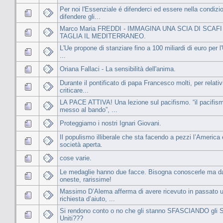
Per noi l'Essenziale é difenderci ed essere nella condizi
difendere gli...
Marco Maria FREDDI - IMMAGINA UNA SCIA DI SCAF
TAGLIA IL MEDITERRANEO.
L'Ue propone di stanziare fino a 100 miliardi di euro per l
...
Oriana Fallaci - La sensibilità dell'anima.
Durante il pontificato di papa Francesco molti, per relati
criticare...
LA PACE ATTIVA! Una lezione sul pacifismo. “il pacifis
messo al bando”, ...
Proteggiamo i nostri Ignari Giovani.
Il populismo illiberale che sta facendo a pezzi l’America 
società aperta.
cose varie.
Le medaglie hanno due facce. Bisogna conoscerle ma da
oneste, rarissime!
Massimo D’Alema afferma di avere ricevuto in passato 
richiesta d’aiuto, ...
Si rendono conto o no che gli stanno SFASCIANDO gli S
Uniti???