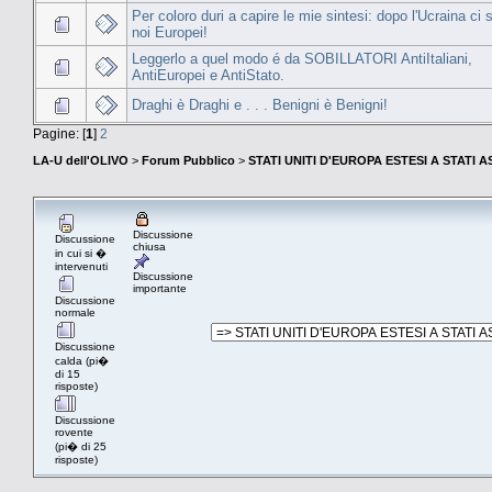
Per coloro duri a capire le mie sintesi: dopo l'Ucraina ci
noi Europei!
Leggerlo a quel modo é da SOBILLATORI AntiItaliani,
AntiEuropei e AntiStato.
Draghi è Draghi e . . . Benigni è Benigni!
Pagine: [
1
]
2
LA-U dell'OLIVO
>
Forum Pubblico
>
STATI UNITI D'EUROPA ESTESI A STATI 
Discussione
Discussione
chiusa
in cui si �
intervenuti
Discussione
importante
Discussione
normale
Discussione
calda (pi�
di 15
risposte)
Discussione
rovente
(pi� di 25
risposte)