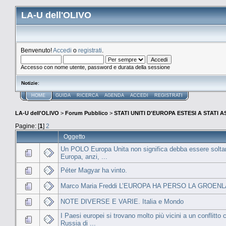
LA-U dell'OLIVO
Benvenuto!
Accedi
o
registrati
.
Accesso con nome utente, password e durata della sessione
Notizie
:
HOME
GUIDA
RICERCA
AGENDA
ACCEDI
REGISTRATI
LA-U dell'OLIVO
>
Forum Pubblico
>
STATI UNITI D'EUROPA ESTESI A STATI 
Pagine: [
1
]
2
Oggetto
Un POLO Europa Unita non significa debba essere solta
Europa, anzi, ...
Péter Magyar ha vinto.
Marco Maria Freddi L’EUROPA HA PERSO LA GROENL
NOTE DIVERSE E VARIE. Italia e Mondo
I Paesi europei si trovano molto più vicini a un conflitto 
Russia di ...