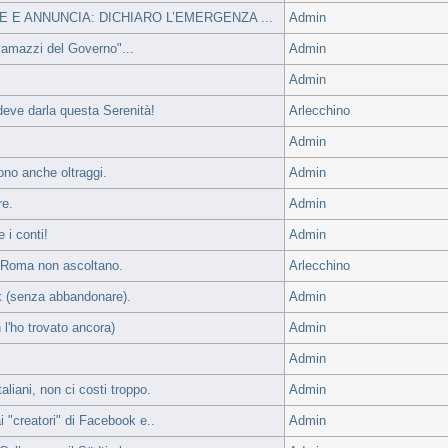
E E ANNUNCIA: DICHIARO L’EMERGENZA ...
Admin
iamazzi del Governo"...
Admin
Admin
deve darla questa Serenità!
Arlecchino
Admin
ono anche oltraggi.
Admin
re.
Admin
 i conti!
Admin
 a Roma non ascoltano.
Arlecchino
ok (senza abbandonare).
Admin
'ho trovato ancora)
Admin
Admin
liani, non ci costi troppo.
Admin
i "creatori" di Facebook e..
Admin