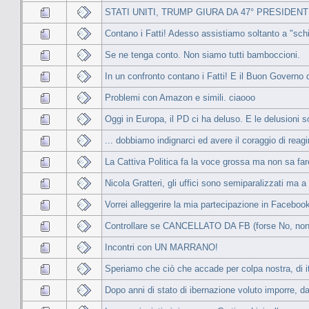
STATI UNITI, TRUMP GIURA DA 47° PRESIDENT
Contano i Fatti! Adesso assistiamo soltanto a "sch
Se ne tenga conto. Non siamo tutti bamboccioni.
In un confronto contano i Fatti! E il Buon Governo 
Problemi con Amazon e simili. ciaooo
Oggi in Europa, il PD ci ha deluso. E le delusioni s
... dobbiamo indignarci ed avere il coraggio di reagi
La Cattiva Politica fa la voce grossa ma non sa fare
Nicola Gratteri, gli uffici sono semiparalizzati ma
Vorrei alleggerire la mia partecipazione in Facebo
Controllare se CANCELLATO DA FB (forse No, non l
Incontri con UN MARRANO!
Speriamo che ciò che accade per colpa nostra, di ita
Dopo anni di stato di ibernazione voluto imporre, da