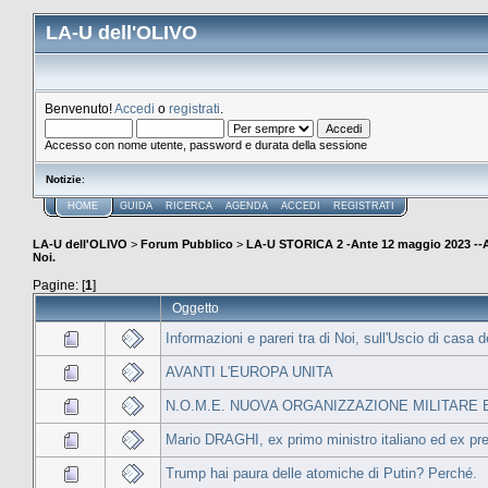
LA-U dell'OLIVO
Benvenuto!
Accedi
o
registrati
.
Accesso con nome utente, password e durata della sessione
Notizie
:
HOME
GUIDA
RICERCA
AGENDA
ACCEDI
REGISTRATI
LA-U dell'OLIVO
>
Forum Pubblico
>
LA-U STORICA 2 -Ante 12 maggio 2023 
Noi.
Pagine: [
1
]
Oggetto
Informazioni e pareri tra di Noi, sull'Uscio di casa 
AVANTI L'EUROPA UNITA
N.O.M.E. NUOVA ORGANIZZAZIONE MILITARE EURO
Mario DRAGHI, ex primo ministro italiano ed ex pre
Trump hai paura delle atomiche di Putin? Perché.