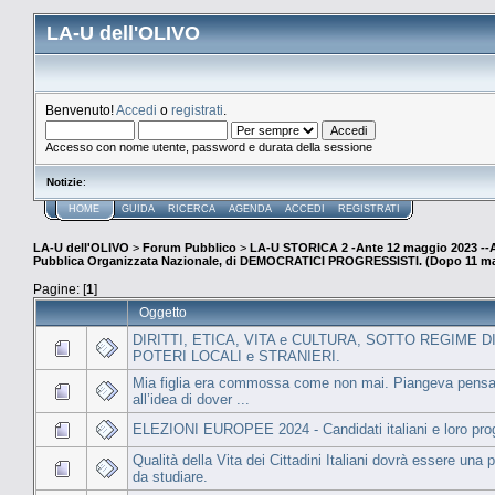
LA-U dell'OLIVO
Benvenuto!
Accedi
o
registrati
.
Accesso con nome utente, password e durata della sessione
Notizie
:
HOME
GUIDA
RICERCA
AGENDA
ACCEDI
REGISTRATI
LA-U dell'OLIVO
>
Forum Pubblico
>
LA-U STORICA 2 -Ante 12 maggio 2023 
Pubblica Organizzata Nazionale, di DEMOCRATICI PROGRESSISTI. (Dopo 11 ma
Pagine: [
1
]
Oggetto
DIRITTI, ETICA, VITA e CULTURA, SOTTO REGIME D
POTERI LOCALI e STRANIERI.
Mia figlia era commossa come non mai. Piangeva pens
all’idea di dover ...
ELEZIONI EUROPEE 2024 - Candidati italiani e loro pr
Qualità della Vita dei Cittadini Italiani dovrà essere una pr
da studiare.