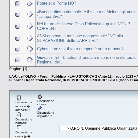
Ponte si o Ponte NO?
«Buenos dias patriotas!», è il saluto di Meloni agli undici
"Europa Viva"
Nel futuro dell'Intesa Olivo Policonico, quindi NON PIU'
CORRENTI
ANM approva la mozione congressuale "NO alla
SEPARAZIONE delle CARRIERE".
Cybersicurezza, il voto europeo è sotto attacco?
Giovanni Toti. L’ipotesi di accusa è corruzione elettorale,
Regionali del ...
Pagine: [
1
]
LA-U dell'OLIVO
>
Forum Pubblico
>
LA-U STORICA 2 -Ante 12 maggio 2023 
Pubblica Organizzata Nazionale, di DEMOCRATICI PROGRESSISTI. (Dopo 11 ma
Discussione
Discussione
chiusa
in cui si �
intervenuti
Discussione
importante
Discussione
normale
Discussione
calda (pi�