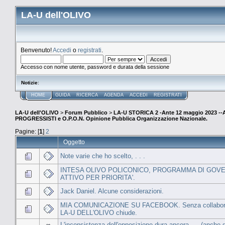
LA-U dell'OLIVO
Benvenuto!
Accedi
o
registrati
.
Accesso con nome utente, password e durata della sessione
Notizie
:
HOME
GUIDA
RICERCA
AGENDA
ACCEDI
REGISTRATI
LA-U dell'OLIVO
>
Forum Pubblico
>
LA-U STORICA 2 -Ante 12 maggio 2023 
PROGRESSISTI e O.P.O.N. Opinione Pubblica Organizzazione Nazionale.
Pagine: [
1
]
2
Oggetto
Note varie che ho scelto, . . .
INTESA OLIVO POLICONICO, PROGRAMMA DI GOV
ATTIVO PER PRIORITA'.
Jack Daniel. Alcune considerazioni.
MIA COMUNICAZIONE SU FACEBOOK. Senza collabora
LA-U DELL'OLIVO chiude.
L'inconsistenza dell'opposizione dura ancora, ... (anche 