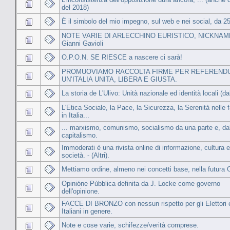
del 2018)
È il simbolo del mio impegno, sul web e nei social, da 25
NOTE VARIE DI ARLECCHINO EURISTICO, NICKNAME
Gianni Gavioli
O.P.O.N. SE RIESCE a nascere ci sarà!
PROMUOVIAMO RACCOLTA FIRME PER REFEREND
UN’ITALIA UNITA, LIBERA E GIUSTA.
La storia de L'Ulivo: Unità nazionale ed identità locali (da
L'Etica Sociale, la Pace, la Sicurezza, la Serenità nelle f
in Italia...
... marxismo, comunismo, socialismo da una parte e, dall’
capitalismo.
Immoderati è una rivista online di informazione, cultura e
società. - (Altri).
Mettiamo ordine, almeno nei concetti base, nella futura 
Opinióne Pùbblica definita da J. Locke come governo
dell'opinione.
FACCE DI BRONZO con nessun rispetto per gli Elettori e
Italiani in genere.
Note e cose varie, schifezze/verità comprese.