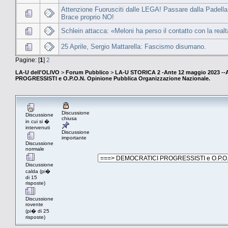
Attenzione Fuorusciti dalle LEGA! Passare dalla Padella 
Brace proprio NO!
Schlein attacca: «Meloni ha perso il contatto con la realt
25 Aprile, Sergio Mattarella: Fascismo disumano.
Pagine: [
1
]
2
LA-U dell'OLIVO
>
Forum Pubblico
>
LA-U STORICA 2 -Ante 12 maggio 2023 
PROGRESSISTI e O.P.O.N. Opinione Pubblica Organizzazione Nazionale.
Discussione
Discussione
chiusa
in cui si �
intervenuti
Discussione
importante
Discussione
normale
Discussione
calda (pi�
di 15
risposte)
Discussione
rovente
(pi� di 25
risposte)