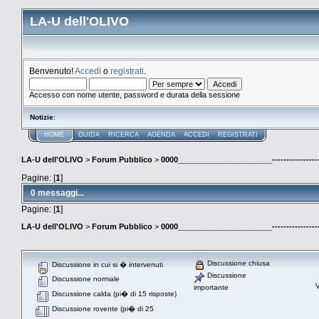
LA-U dell'OLIVO
Benvenuto!
Accedi
o
registrati
.
Accesso con nome utente, password e durata della sessione
Notizie
:
HOME
GUIDA
RICERCA
AGENDA
ACCEDI
REGISTRATI
LA-U dell'OLIVO
>
Forum Pubblico
>
0000______________________-------------
Pagine: [
1
]
0 messaggi...
Pagine: [
1
]
LA-U dell'OLIVO
>
Forum Pubblico
>
0000______________________-------------
Discussione chiusa
Discussione in cui si � intervenuti
Discussione
Discussione normale
V
importante
Discussione calda (pi� di 15 risposte)
Discussione rovente (pi� di 25